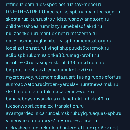
refineua.com.ru
cs-spec.net.ru
altay-mebel.ru
DNK-THEATRE.RU
mechaniks.spb.ru
ipcamtechage.ru
skosta.ru
a-sun.ru
stroy-ldsp.ru
snowlands.org.ru
childrensshoes.ru
mrlizzy.ru
mebelsofiakrd.ru
bulizhenko.ru
rumantick.net.ru
mtszerno.ru
daily-fishing.ru
glushiteli-v-spb.ru
megasat.org.ru
localization.net.ru
flyingfish.pp.ru
ds5teremok.ru
aclib.spb.ru
komissionka30.ru
mag-profit.ru
icentre-74.ru
leasing-nsk.ru
hd39.ru
rcd.com.ru
bioprot.ru
deltaextreme.ru
mirkotlov07.ru
mycrossway.ru
temamedia.ru
art-fusing.ru
cbslefort.ru
sunroadwatch.ru
citroen-yaroslavl.ru
ratnews.msk.ru
sk-if.ru
joomlamoduli.ru
academic-work.ru
bananaboys.ru
sanekua.ru
lianafrukt.ru
beta43.ru
tucsonwoori.com
alex-translation.ru
avantgardeclinics.ru
noel.msk.ru
buylq.ru
aquas-spb.ru
vilnerivne.com
bobry-2.ru
vtoroe-solnce.ru
nickysheen.ru
clockmir.ru
huntercraft.ru
стройокт.рф