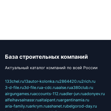
База строительных компаний
Актуальный каталог компаний по всей России
133chel.ru
13autor-kolonka.ru
2864420.ru
2rich.ru
3-d-file.ru
3d-file.ru
a-cdc.ru
aalse.ru
a380club.ru
airgungames.ru
accounts-112.ru
adler-jun.ru
adonyev.ru
alfeihavsalnassr.ru
altaipant.ru
argentinamia.ru
aria-family.ru
arkrym.ru
ashanet.ru
belgorod-day.ru