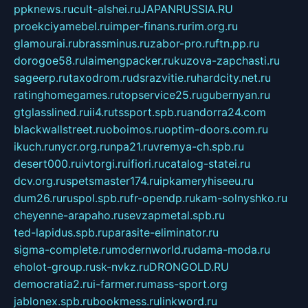
ppknews.ru
cult-alshei.ru
JAPANRUSSIA.RU
proekciyamebel.ru
imper-finans.ru
rim.org.ru
glamourai.ru
brassminus.ru
zabor-pro.ru
ftn.pp.ru
dorogoe58.ru
laimengpacker.ru
kuzova-zapchasti.ru
sageerp.ru
taxodrom.ru
dsrazvitie.ru
hardcity.net.ru
ratinghomegames.ru
topservice25.ru
gubernyan.ru
gtglasslined.ru
ii4.ru
tssport.spb.ru
andorra24.com
blackwallstreet.ru
oboimos.ru
optim-doors.com.ru
ikuch.ru
nycr.org.ru
npa21.ru
vremya-ch.spb.ru
desert000.ru
ivtorgi.ru
ifiori.ru
catalog-statei.ru
dcv.org.ru
spetsmaster174.ru
ipkameryhiseeu.ru
dum26.ru
ruspol.spb.ru
fr-opendp.ru
kam-solnyshko.ru
cheyenne-arapaho.ru
sevzapmetal.spb.ru
ted-lapidus.spb.ru
parasite-eliminator.ru
sigma-complete.ru
modernworld.ru
dama-moda.ru
eholot-group.ru
sk-nvkz.ru
DRONGOLD.RU
democratia2.ru
i-farmer.ru
mass-sport.org
jablonex.spb.ru
bookmess.ru
linkword.ru