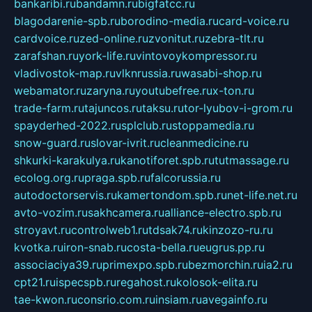
bankaribi.ru
bandamn.ru
bigfatcc.ru
blagodarenie-spb.ru
borodino-media.ru
card-voice.ru
cardvoice.ru
zed-online.ru
zvonitut.ru
zebra-tlt.ru
zarafshan.ru
york-life.ru
vintovoykompressor.ru
vladivostok-map.ru
vlknrussia.ru
wasabi-shop.ru
webamator.ru
zaryna.ru
youtubefree.ru
x-ton.ru
trade-farm.ru
tajuncos.ru
taksu.ru
tor-lyubov-i-grom.ru
spayderhed-2022.ru
splclub.ru
stoppamedia.ru
snow-guard.ru
slovar-ivrit.ru
cleanmedicine.ru
shkurki-karakulya.ru
kanotiforet.spb.ru
tutmassage.ru
ecolog.org.ru
praga.spb.ru
falcorussia.ru
autodoctorservis.ru
kamertondom.spb.ru
net-life.net.ru
avto-vozim.ru
sakhcamera.ru
alliance-electro.spb.ru
stroyavt.ru
controlweb1.ru
tdsak74.ru
kinzozo-ru.ru
kvotka.ru
iron-snab.ru
costa-bella.ru
eugrus.pp.ru
associaciya39.ru
primexpo.spb.ru
bezmorchin.ru
ia2.ru
cpt21.ru
ispecspb.ru
regahost.ru
kolosok-elita.ru
tae-kwon.ru
consrio.com.ru
insiam.ru
avegainfo.ru