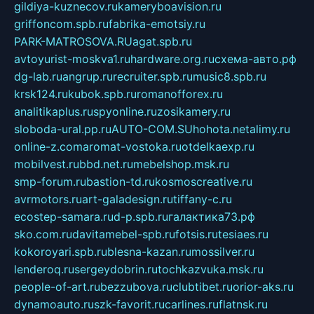
gildiya-kuznecov.ru
kameryboavision.ru
griffoncom.spb.ru
fabrika-emotsiy.ru
PARK-MATROSOVA.RU
agat.spb.ru
avtoyurist-moskva1.ru
hardware.org.ru
схема-авто.рф
dg-lab.ru
angrup.ru
recruiter.spb.ru
music8.spb.ru
krsk124.ru
kubok.spb.ru
romanofforex.ru
analitikaplus.ru
spyonline.ru
zosikamery.ru
sloboda-ural.pp.ru
AUTO-COM.SU
hohota.net
alimy.ru
online-z.com
aromat-vostoka.ru
otdelkaexp.ru
mobilvest.ru
bbd.net.ru
mebelshop.msk.ru
smp-forum.ru
bastion-td.ru
kosmoscreative.ru
avrmotors.ru
art-galadesign.ru
tiffany-c.ru
ecostep-samara.ru
d-p.spb.ru
галактика73.рф
sko.com.ru
davitamebel-spb.ru
fotsis.ru
tesiaes.ru
kokoroyari.spb.ru
blesna-kazan.ru
mossilver.ru
lenderoq.ru
sergeydobrin.ru
tochkazvuka.msk.ru
people-of-art.ru
bezzubova.ru
clubtibet.ru
orior-aks.ru
dynamoauto.ru
szk-favorit.ru
carlines.ru
flatnsk.ru