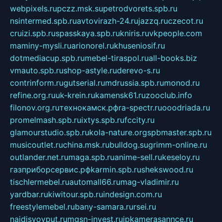
webpixels.ru
pczz.msk.su
petrodvorets.spb.ru
nsintermed.spb.ru
avtovirazh-24.ru
jazzq.ru
czecot.ru
cruizi.spb.ru
spasskaya.spb.ru
kniris.ru
vkpeople.com
maminy-mysli.ru
arionorel.ru
khuseniosif.ru
dotmediacup.spb.ru
mebel-tiraspol.ru
all-books.biz
vmauto.spb.ru
shop-astyle.ru
derevo-s.ru
contrinform.ru
gutserial.ru
mdrussia.spb.ru
monod.ru
refine.org.ru
uk-krein.ru
kamensk61.ru
zooclub.info
filonov.org.ru
технокамск.рф
ra-spectr.ru
ooodriada.ru
promelmash.spb.ru
ixtys.spb.ru
fccity.ru
glamourstudio.spb.ru
kola-nature.org
spbmaster.spb.ru
musicoutlet.ru
china.msk.ru
bulldog.su
grimm-online.ru
outlander.net.ru
maga.spb.ru
anime-sell.ru
keseloy.ru
газприборсервис.рф
karmin.spb.ru
shekswood.ru
tischlermebel.ru
automall66.ru
mag-vladimir.ru
yardbar.ru
kiwitour.spb.ru
indesign.com.ru
freestylemebel.ru
bany-samara.ru
rsei.ru
naidisvoyput.ru
mgsn-invest.ru
ipkamerasannce.ru