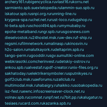
archery161.ru
bigencyclica.ru
vlast16.ru
korru.net
sarmiento.spb.su
extelopedia.ru
lammin-suo.spb.ru
iskatour.spb.ru
snpi.org.ru
running-line.ru
krygeva-spa.ru
chel.net.ru
rust-loco.ru
dugshop.ru
hl-beta.spb.ru
school494.spb.ru
mymubaby.ru
epoha-metalband.ru
ngr.spb.ru
rusgosnews.com
dieselvostok.ru
24hostel.msk.ru
w-dev.ru
f-ship.ru
regsmi.ru
filmnetwork.ru
malinasp.ru
kinosvin.ru
h2o-salon.ru
malutkayork.ru
deltaprim.spb.ru
tango-perm.ru
gooddir.ru
sgv.su
multiki-online.com
webkrasotki.com
cherinvest.ru
detskiy-ostrov.ru
ankou.spb.ru
alvesta1.ru
pdf-creator.ru
nix-files.org.ru
sakhatoday.ru
elektrikersymboler.ru
sputnikyes.ru
golf2club.msk.ru
aeforums.ru
zallclub.ru
multimodal.msk.ru
habaigry.ru
haikko.ru
sobakopedia.ru
isz-fest.ru
ewnc.info
screensaver-clock.net.ru
volnav.spb.ru
comnat.ru
npf.net.ru
7bit.pp.ru
kalugatur.ru
tesiaes.ru
card.com.ru
kazanka.spb.ru