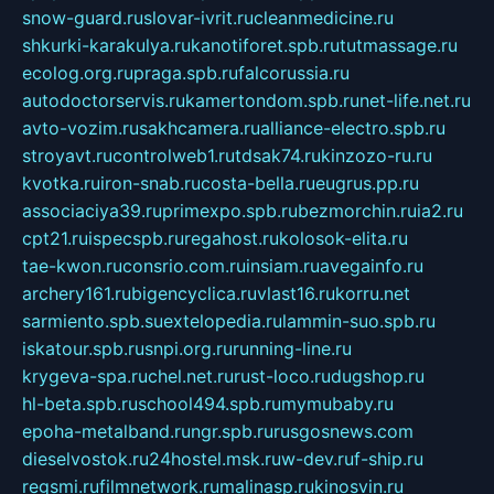
snow-guard.ru
slovar-ivrit.ru
cleanmedicine.ru
shkurki-karakulya.ru
kanotiforet.spb.ru
tutmassage.ru
ecolog.org.ru
praga.spb.ru
falcorussia.ru
autodoctorservis.ru
kamertondom.spb.ru
net-life.net.ru
avto-vozim.ru
sakhcamera.ru
alliance-electro.spb.ru
stroyavt.ru
controlweb1.ru
tdsak74.ru
kinzozo-ru.ru
kvotka.ru
iron-snab.ru
costa-bella.ru
eugrus.pp.ru
associaciya39.ru
primexpo.spb.ru
bezmorchin.ru
ia2.ru
cpt21.ru
ispecspb.ru
regahost.ru
kolosok-elita.ru
tae-kwon.ru
consrio.com.ru
insiam.ru
avegainfo.ru
archery161.ru
bigencyclica.ru
vlast16.ru
korru.net
sarmiento.spb.su
extelopedia.ru
lammin-suo.spb.ru
iskatour.spb.ru
snpi.org.ru
running-line.ru
krygeva-spa.ru
chel.net.ru
rust-loco.ru
dugshop.ru
hl-beta.spb.ru
school494.spb.ru
mymubaby.ru
epoha-metalband.ru
ngr.spb.ru
rusgosnews.com
dieselvostok.ru
24hostel.msk.ru
w-dev.ru
f-ship.ru
regsmi.ru
filmnetwork.ru
malinasp.ru
kinosvin.ru