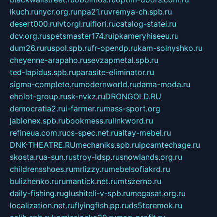
ikuch.ru
nycr.org.ru
npa21.ru
vremya-ch.spb.ru
desert000.ru
ivtorgi.ru
ifiori.ru
catalog-statei.ru
dcv.org.ru
spetsmaster174.ru
ipkameryhiseeu.ru
dum26.ru
ruspol.spb.ru
fr-opendp.ru
kam-solnyshko.ru
cheyenne-arapaho.ru
sevzapmetal.spb.ru
ted-lapidus.spb.ru
parasite-eliminator.ru
sigma-complete.ru
modernworld.ru
dama-moda.ru
eholot-group.ru
sk-nvkz.ru
DRONGOLD.RU
democratia2.ru
i-farmer.ru
mass-sport.org
jablonex.spb.ru
bookmess.ru
linkword.ru
refineua.com.ru
cs-spec.net.ru
altay-mebel.ru
DNK-THEATRE.RU
mechaniks.spb.ru
ipcamtechage.ru
skosta.ru
a-sun.ru
stroy-ldsp.ru
snowlands.org.ru
childrensshoes.ru
mrlizzy.ru
mebelsofiakrd.ru
bulizhenko.ru
rumantick.net.ru
mtszerno.ru
daily-fishing.ru
glushiteli-v-spb.ru
megasat.org.ru
localization.net.ru
flyingfish.pp.ru
ds5teremok.ru