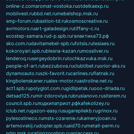
online-z.com
aromat-vostoka.ru
otdelkaexp.ru
mobilvest.ru
bbd.net.ru
mebelshop.msk.ru
smp-forum.ru
bastion-td.ru
kosmoscreative.ru
avrmotors.ru
art-galadesign.ru
tiffany-c.ru
ecostep-samara.ru
d-p.spb.ru
галактика73.рф
sko.com.ru
davitamebel-spb.ru
fotsis.ru
tesiaes.ru
kokoroyari.spb.ru
blesna-kazan.ru
mossilver.ru
lenderoq.ru
sergeydobrin.ru
tochkazvuka.msk.ru
people-of-art.ru
bezzubova.ru
clubtibet.ru
orior-aks.ru
dynamoauto.ru
szk-favorit.ru
carlines.ru
flatnsk.ru
kingbolenskaner.ru
alex-motor.ru
astroline.net.ru
act1.spb.ru
polyglot.com.ru
gidlipetsk.ru
ooo-driada.ru
detsad125.ru
mir-zdoroviya.ru
bruslanovo.ru
siterem.ru
council.spb.ru
лодкипатриот.рф
kafekolizey.ru
iclub.net.ru
gazon-easy.ru
sugarepilekb.ru
grinox.ru
pylesostineco.ru
msts-ozarenie.ru
kameryjooan.ru
artemovskij.ru
dopler.spb.ru
aid70.ru
metall-perm.ru
ndm.msk.ru
ratingzooshop.ru
apiaccess.ru