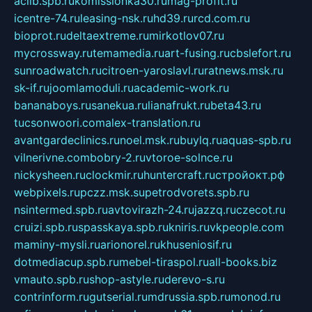
aclib.spb.ru
komissionka30.ru
mag-profit.ru
icentre-74.ru
leasing-nsk.ru
hd39.ru
rcd.com.ru
bioprot.ru
deltaextreme.ru
mirkotlov07.ru
mycrossway.ru
temamedia.ru
art-fusing.ru
cbslefort.ru
sunroadwatch.ru
citroen-yaroslavl.ru
ratnews.msk.ru
sk-if.ru
joomlamoduli.ru
academic-work.ru
bananaboys.ru
sanekua.ru
lianafrukt.ru
beta43.ru
tucsonwoori.com
alex-translation.ru
avantgardeclinics.ru
noel.msk.ru
buylq.ru
aquas-spb.ru
vilnerivne.com
bobry-2.ru
vtoroe-solnce.ru
nickysheen.ru
clockmir.ru
huntercraft.ru
стройокт.рф
webpixels.ru
pczz.msk.su
petrodvorets.spb.ru
nsintermed.spb.ru
avtovirazh-24.ru
jazzq.ru
czecot.ru
cruizi.spb.ru
spasskaya.spb.ru
kniris.ru
vkpeople.com
maminy-mysli.ru
arionorel.ru
khuseniosif.ru
dotmediacup.spb.ru
mebel-tiraspol.ru
all-books.biz
vmauto.spb.ru
shop-astyle.ru
derevo-s.ru
contrinform.ru
gutserial.ru
mdrussia.spb.ru
monod.ru