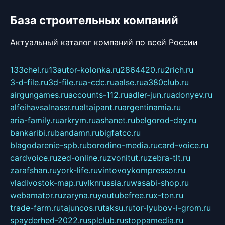
База строительных компаний
Актуальный каталог компаний по всей России
133chel.ru
13autor-kolonka.ru
2864420.ru
2rich.ru
3-d-file.ru
3d-file.ru
a-cdc.ru
aalse.ru
a380club.ru
airgungames.ru
accounts-112.ru
adler-jun.ru
adonyev.ru
alfeihavsalnassr.ru
altaipant.ru
argentinamia.ru
aria-family.ru
arkrym.ru
ashanet.ru
belgorod-day.ru
bankaribi.ru
bandamn.ru
bigfatcc.ru
blagodarenie-spb.ru
borodino-media.ru
card-voice.ru
cardvoice.ru
zed-online.ru
zvonitut.ru
zebra-tlt.ru
zarafshan.ru
york-life.ru
vintovoykompressor.ru
vladivostok-map.ru
vlknrussia.ru
wasabi-shop.ru
webamator.ru
zaryna.ru
youtubefree.ru
x-ton.ru
trade-farm.ru
tajuncos.ru
taksu.ru
tor-lyubov-i-grom.ru
spayderhed-2022.ru
splclub.ru
stoppamedia.ru