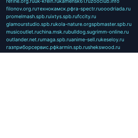
refine.org.ru
uk-krein.ru
kamensk61.ru
zooclub.info
filonov.org.ru
технокамск.рф
ra-spectr.ru
ooodriada.ru
promelmash.spb.ru
ixtys.spb.ru
fccity.ru
glamourstudio.spb.ru
kola-nature.org
spbmaster.spb.ru
musicoutlet.ru
china.msk.ru
bulldog.su
grimm-online.ru
outlander.net.ru
maga.spb.ru
anime-sell.ru
keseloy.ru
газприборсервис.рф
karmin.spb.ru
shekswood.ru
tischlermebel.ru
automall66.ru
mag-vladimir.ru
yardbar.ru
kiwitour.spb.ru
indesign.com.ru
freestylemebel.ru
bany-samara.ru
rsei.ru
naidisvoyput.ru
mgsn-invest.ru
ipkamerasannce.ru
alicante-house.ru
ibelka74.ru
cozyhouse.info
vlkargalev-studio.ru
700mb.ru
figura-ufa.ru
alina-live.ru
belarusiannews.ru
womenknow.ru
dos-vniimk.ru
sega.net.ru
dv.net.ru
phenomenonsofhistory.com
telesputnik.net.ru
wall.pp.ru
pylesosroidmi.ru
gtc-clan.ru
cligs.ru
bibikazap.ru
popova.org.ru
netwhistler.spb.ru
bellvil.ru
bonzon.ru
iss-vladik.ru