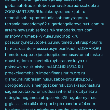
globalautotrade.info
bezverhovskoe.ru
drsschool.ru
ZOOSMART.SPB.RU
dalakony.ru
medikijob.ru
remontt.spb.ru
photostudia.spb.ru
myragon.ru
terramia.ru
academy62.ru
gardengallereya.ru
rti.com.ru
artem-news.ru
biserinca.ru
krasnodarkurort.com
imshowtv.ru
mebel-v-tule.ru
mobtopik.ru
pcsecurity.net.ru
tool-sib.ru
multimetrunit.ru
sp-tour.ru
fan-cs.ru
santeh-russia.ru
symbian9.net.ru
DSHAIR.RU
tmmotors.spb.ru
xjocuricopii.com
musavtomat.msk.ru
obustrojdom.ru
sovetcik.ru
ybaranovskaya.ru
ppknews.ru
cult-alshei.ru
JAPANRUSSIA.RU
proekciyamebel.ru
imper-finans.ru
rim.org.ru
glamourai.ru
brassminus.ru
zabor-pro.ru
ftn.pp.ru
dorogoe58.ru
laimengpacker.ru
kuzova-zapchasti.ru
sageerp.ru
taxodrom.ru
dsrazvitie.ru
hardcity.net.ru
ratinghomegames.ru
topservice25.ru
gubernyan.ru
gtglasslined.ru
ii4.ru
tssport.spb.ru
andorra24.com
blackwallstreet.ru
oboimos.ru
optim-doors.com.ru