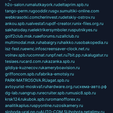
h2o-salon.ru
malutkayork.ru
deltaprim.spb.ru
tango-perm.ru
gooddir.ru
sgv.su
multiki-online.com
webkrasotki.com
cherinvest.ru
detskiy-ostrov.ru
ankou.spb.ru
alvesta1.ru
pdf-creator.ru
nix-files.org.ru
sakhatoday.ru
elektrikersymboler.ru
sputnikyes.ru
golf2club.msk.ru
aeforums.ru
zallclub.ru
multimodal.msk.ru
habaigry.ru
haikko.ru
sobakopedia.ru
isz-fest.ru
ewnc.info
screensaver-clock.net.ru
volnav.spb.ru
comnat.ru
npf.net.ru
7bit.pp.ru
kalugatur.ru
tesiaes.ru
card.com.ru
kazanka.spb.ru
gildiya-kuznecov.ru
kameryboavision.ru
griffoncom.spb.ru
fabrika-emotsiy.ru
PARK-MATROSOVA.RU
agat.spb.ru
avtoyurist-moskva1.ru
hardware.org.ru
схема-авто.рф
dg-lab.ru
angrup.ru
recruiter.spb.ru
music8.spb.ru
krsk124.ru
kubok.spb.ru
romanofforex.ru
analitikaplus.ru
spyonline.ru
zosikamery.ru
sloboda-ural.pp.ru
AUTO-COM.SU
hohota.net
alimy.ru