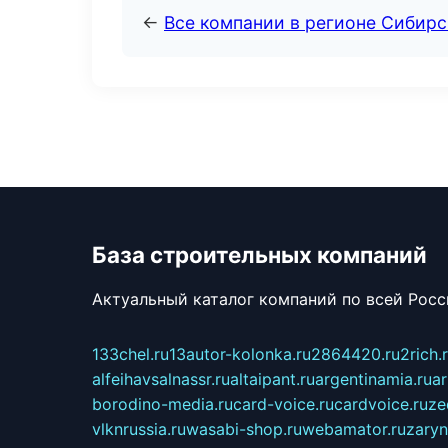
←
Все компании в регионе Сибир
База строительных компаний
Актуальный каталог компаний по всей Рос
133chel.ru
13autor-kolonka.ru
2864420.ru
2rich.
alfeihavsalnassr.ru
altaipant.ru
argentinamia.ru
ar
borodino-media.ru
card-voice.ru
cardvoice.ru
ze
vlknrussia.ru
wasabi-shop.ru
webamator.ru
zaryn