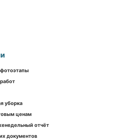
ми
 фотоэтапы
 работ
ая уборка
птовым ценам
женедельный отчёт
их документов