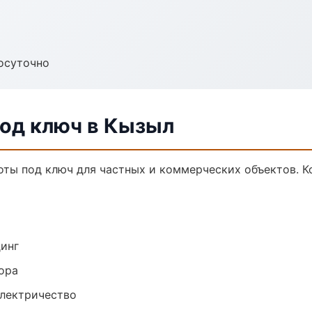
осуточно
од ключ в Кызыл
ты под ключ для частных и коммерческих объектов. Ко
динг
ора
электричество