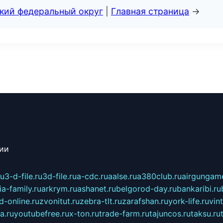
ский федеральный округ
|
Главная страница
→
сии
ru
3-d-file.ru
3d-file.ru
a-cdc.ru
aalse.ru
a380club.ru
airgungame
ia-family.ru
arkrym.ru
ashanet.ru
belgorod-day.ru
bankaribi.ru
d-online.ru
zvonitut.ru
zebra-tlt.ru
zarafshan.ru
york-life.ru
vin
a.ru
youtubefree.ru
x-ton.ru
trade-farm.ru
tajuncos.ru
taksu.ru