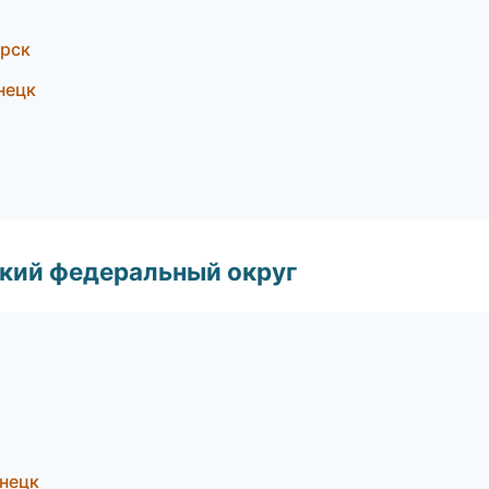
ирск
нецк
ский федеральный округ
нецк