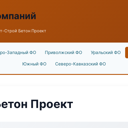
омпаний
т-Строй Бетон Проект
ро-Западный ФО
Приволжский ФО
Уральский ФО
Южный ФО
Северо-Кавказский ФО
етон Проект