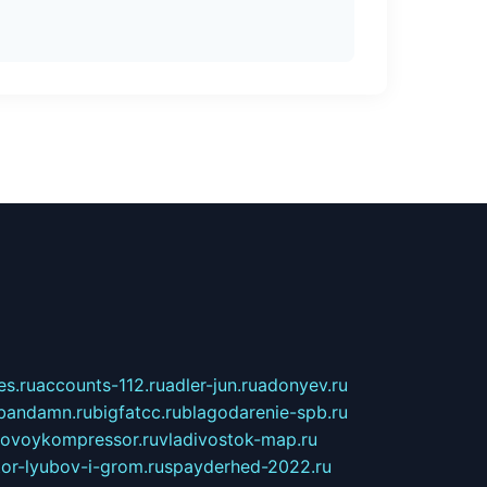
s.ru
accounts-112.ru
adler-jun.ru
adonyev.ru
bandamn.ru
bigfatcc.ru
blagodarenie-spb.ru
tovoykompressor.ru
vladivostok-map.ru
tor-lyubov-i-grom.ru
spayderhed-2022.ru