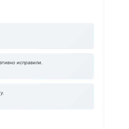
ативно исправили.
у.