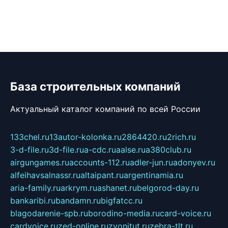
База строительных компаний
Актуальный каталог компаний по всей России
133chel.ru
13autor-kolonka.ru
2864420.ru
2rich.ru
3-d-file.ru
3d-file.ru
a-cdc.ru
aalse.ru
a380club.ru
airgungames.ru
accounts-112.ru
adler-jun.ru
adonyev.ru
alfeihavsalnassr.ru
altaipant.ru
argentinamia.ru
aria-family.ru
arkrym.ru
ashanet.ru
belgorod-day.ru
bankaribi.ru
bandamn.ru
bigfatcc.ru
blagodarenie-spb.ru
borodino-media.ru
card-voice.ru
cardvoice.ru
zed-online.ru
zvonitut.ru
zebra-tlt.ru