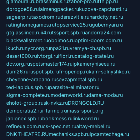
glamourai.ru
brassminus.ru
zabor-pro.ru
ftn.pp.ru
dorogoe58.ru
laimengpacker.ru
kuzova-zapchasti.ru
sageerp.ru
taxodrom.ru
dsrazvitie.ru
hardcity.net.ru
ratinghomegames.ru
topservice25.ru
gubernyan.ru
gtglasslined.ru
ii4.ru
tssport.spb.ru
andorra24.com
blackwallstreet.ru
oboimos.ru
optim-doors.com.ru
ikuch.ru
nycr.org.ru
npa21.ru
vremya-ch.spb.ru
desert000.ru
ivtorgi.ru
ifiori.ru
catalog-statei.ru
dcv.org.ru
spetsmaster174.ru
ipkameryhiseeu.ru
dum26.ru
ruspol.spb.ru
fr-opendp.ru
kam-solnyshko.ru
cheyenne-arapaho.ru
sevzapmetal.spb.ru
ted-lapidus.spb.ru
parasite-eliminator.ru
sigma-complete.ru
modernworld.ru
dama-moda.ru
eholot-group.ru
sk-nvkz.ru
DRONGOLD.RU
democratia2.ru
i-farmer.ru
mass-sport.org
jablonex.spb.ru
bookmess.ru
linkword.ru
refineua.com.ru
cs-spec.net.ru
altay-mebel.ru
DNK-THEATRE.RU
mechaniks.spb.ru
ipcamtechage.ru