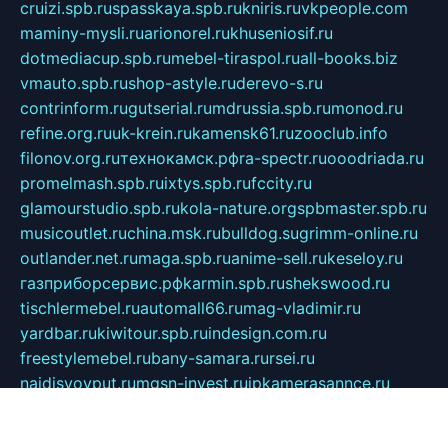
cruizi.spb.ru
spasskaya.spb.ru
kniris.ru
vkpeople.com
maminy-mysli.ru
arionorel.ru
khuseniosif.ru
dotmediacup.spb.ru
mebel-tiraspol.ru
all-books.biz
vmauto.spb.ru
shop-astyle.ru
derevo-s.ru
contrinform.ru
gutserial.ru
mdrussia.spb.ru
monod.ru
refine.org.ru
uk-krein.ru
kamensk61.ru
zooclub.info
filonov.org.ru
технокамск.рф
ra-spectr.ru
ooodriada.ru
promelmash.spb.ru
ixtys.spb.ru
fccity.ru
glamourstudio.spb.ru
kola-nature.org
spbmaster.spb.ru
musicoutlet.ru
china.msk.ru
bulldog.su
grimm-online.ru
outlander.net.ru
maga.spb.ru
anime-sell.ru
keseloy.ru
газприборсервис.рф
karmin.spb.ru
shekswood.ru
tischlermebel.ru
automall66.ru
mag-vladimir.ru
yardbar.ru
kiwitour.spb.ru
indesign.com.ru
freestylemebel.ru
bany-samara.ru
rsei.ru
naidisvoyput.ru
mgsn-invest.ru
ipkamerasannce.ru
alicante-house.ru
ibelka74.ru
cozyhouse.info
vlkargalev-studio.ru
700mb.ru
figura-ufa.ru
alina-live.ru