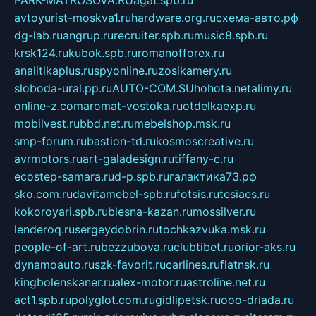
PARK-MATROSOVA.RU
agat.spb.ru
avtoyurist-moskva1.ru
hardware.org.ru
схема-авто.рф
dg-lab.ru
angrup.ru
recruiter.spb.ru
music8.spb.ru
krsk124.ru
kubok.spb.ru
romanofforex.ru
analitikaplus.ru
spyonline.ru
zosikamery.ru
sloboda-ural.pp.ru
AUTO-COM.SU
hohota.net
alimy.ru
online-z.com
aromat-vostoka.ru
otdelkaexp.ru
mobilvest.ru
bbd.net.ru
mebelshop.msk.ru
smp-forum.ru
bastion-td.ru
kosmoscreative.ru
avrmotors.ru
art-galadesign.ru
tiffany-c.ru
ecostep-samara.ru
d-p.spb.ru
галактика73.рф
sko.com.ru
davitamebel-spb.ru
fotsis.ru
tesiaes.ru
kokoroyari.spb.ru
blesna-kazan.ru
mossilver.ru
lenderoq.ru
sergeydobrin.ru
tochkazvuka.msk.ru
people-of-art.ru
bezzubova.ru
clubtibet.ru
orior-aks.ru
dynamoauto.ru
szk-favorit.ru
carlines.ru
flatnsk.ru
kingbolenskaner.ru
alex-motor.ru
astroline.net.ru
act1.spb.ru
polyglot.com.ru
gidlipetsk.ru
ooo-driada.ru