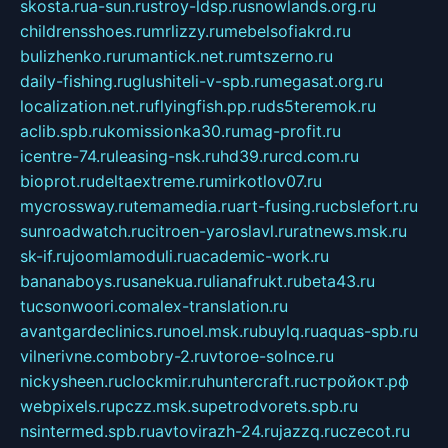
skosta.ru
a-sun.ru
stroy-ldsp.ru
snowlands.org.ru
childrensshoes.ru
mrlizzy.ru
mebelsofiakrd.ru
bulizhenko.ru
rumantick.net.ru
mtszerno.ru
daily-fishing.ru
glushiteli-v-spb.ru
megasat.org.ru
localization.net.ru
flyingfish.pp.ru
ds5teremok.ru
aclib.spb.ru
komissionka30.ru
mag-profit.ru
icentre-74.ru
leasing-nsk.ru
hd39.ru
rcd.com.ru
bioprot.ru
deltaextreme.ru
mirkotlov07.ru
mycrossway.ru
temamedia.ru
art-fusing.ru
cbslefort.ru
sunroadwatch.ru
citroen-yaroslavl.ru
ratnews.msk.ru
sk-if.ru
joomlamoduli.ru
academic-work.ru
bananaboys.ru
sanekua.ru
lianafrukt.ru
beta43.ru
tucsonwoori.com
alex-translation.ru
avantgardeclinics.ru
noel.msk.ru
buylq.ru
aquas-spb.ru
vilnerivne.com
bobry-2.ru
vtoroe-solnce.ru
nickysheen.ru
clockmir.ru
huntercraft.ru
стройокт.рф
webpixels.ru
pczz.msk.su
petrodvorets.spb.ru
nsintermed.spb.ru
avtovirazh-24.ru
jazzq.ru
czecot.ru