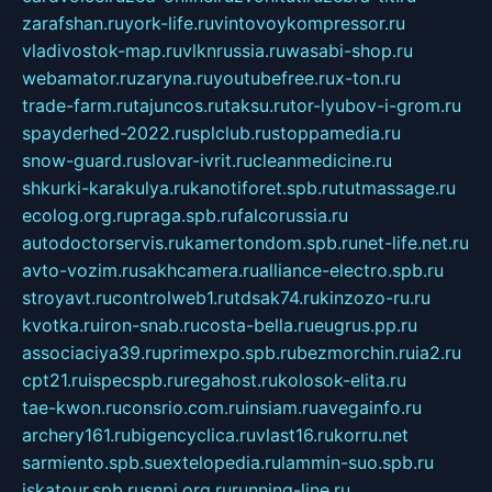
zarafshan.ru
york-life.ru
vintovoykompressor.ru
vladivostok-map.ru
vlknrussia.ru
wasabi-shop.ru
webamator.ru
zaryna.ru
youtubefree.ru
x-ton.ru
trade-farm.ru
tajuncos.ru
taksu.ru
tor-lyubov-i-grom.ru
spayderhed-2022.ru
splclub.ru
stoppamedia.ru
snow-guard.ru
slovar-ivrit.ru
cleanmedicine.ru
shkurki-karakulya.ru
kanotiforet.spb.ru
tutmassage.ru
ecolog.org.ru
praga.spb.ru
falcorussia.ru
autodoctorservis.ru
kamertondom.spb.ru
net-life.net.ru
avto-vozim.ru
sakhcamera.ru
alliance-electro.spb.ru
stroyavt.ru
controlweb1.ru
tdsak74.ru
kinzozo-ru.ru
kvotka.ru
iron-snab.ru
costa-bella.ru
eugrus.pp.ru
associaciya39.ru
primexpo.spb.ru
bezmorchin.ru
ia2.ru
cpt21.ru
ispecspb.ru
regahost.ru
kolosok-elita.ru
tae-kwon.ru
consrio.com.ru
insiam.ru
avegainfo.ru
archery161.ru
bigencyclica.ru
vlast16.ru
korru.net
sarmiento.spb.su
extelopedia.ru
lammin-suo.spb.ru
iskatour.spb.ru
snpi.org.ru
running-line.ru