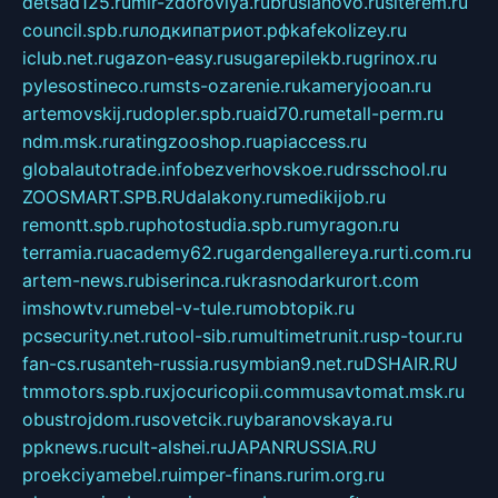
detsad125.ru
mir-zdoroviya.ru
bruslanovo.ru
siterem.ru
council.spb.ru
лодкипатриот.рф
kafekolizey.ru
iclub.net.ru
gazon-easy.ru
sugarepilekb.ru
grinox.ru
pylesostineco.ru
msts-ozarenie.ru
kameryjooan.ru
artemovskij.ru
dopler.spb.ru
aid70.ru
metall-perm.ru
ndm.msk.ru
ratingzooshop.ru
apiaccess.ru
globalautotrade.info
bezverhovskoe.ru
drsschool.ru
ZOOSMART.SPB.RU
dalakony.ru
medikijob.ru
remontt.spb.ru
photostudia.spb.ru
myragon.ru
terramia.ru
academy62.ru
gardengallereya.ru
rti.com.ru
artem-news.ru
biserinca.ru
krasnodarkurort.com
imshowtv.ru
mebel-v-tule.ru
mobtopik.ru
pcsecurity.net.ru
tool-sib.ru
multimetrunit.ru
sp-tour.ru
fan-cs.ru
santeh-russia.ru
symbian9.net.ru
DSHAIR.RU
tmmotors.spb.ru
xjocuricopii.com
musavtomat.msk.ru
obustrojdom.ru
sovetcik.ru
ybaranovskaya.ru
ppknews.ru
cult-alshei.ru
JAPANRUSSIA.RU
proekciyamebel.ru
imper-finans.ru
rim.org.ru