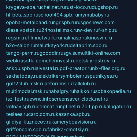
krygeva-spa.ru
chel.net.ru
rust-loco.ru
dugshop.ru
hl-beta.spb.ru
school494.spb.ru
mymubaby.ru
epoha-metalband.ru
ngr.spb.ru
rusgosnews.com
dieselvostok.ru
24hostel.msk.ru
w-dev.ru
f-ship.ru
regsmi.ru
filmnetwork.ru
malinasp.ru
kinosvin.ru
h2o-salon.ru
malutkayork.ru
deltaprim.spb.ru
tango-perm.ru
gooddir.ru
sgv.su
multiki-online.com
webkrasotki.com
cherinvest.ru
detskiy-ostrov.ru
ankou.spb.ru
alvesta1.ru
pdf-creator.ru
nix-files.org.ru
sakhatoday.ru
elektrikersymboler.ru
sputnikyes.ru
golf2club.msk.ru
aeforums.ru
zallclub.ru
multimodal.msk.ru
habaigry.ru
haikko.ru
sobakopedia.ru
isz-fest.ru
ewnc.info
screensaver-clock.net.ru
volnav.spb.ru
comnat.ru
npf.net.ru
7bit.pp.ru
kalugatur.ru
tesiaes.ru
card.com.ru
kazanka.spb.ru
gildiya-kuznecov.ru
kameryboavision.ru
griffoncom.spb.ru
fabrika-emotsiy.ru