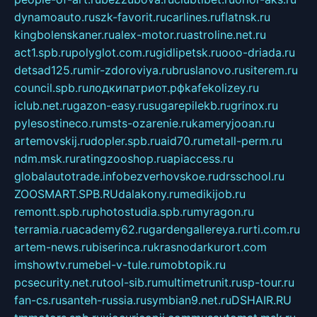
dynamoauto.ru
szk-favorit.ru
carlines.ru
flatnsk.ru
kingbolenskaner.ru
alex-motor.ru
astroline.net.ru
act1.spb.ru
polyglot.com.ru
gidlipetsk.ru
ooo-driada.ru
detsad125.ru
mir-zdoroviya.ru
bruslanovo.ru
siterem.ru
council.spb.ru
лодкипатриот.рф
kafekolizey.ru
iclub.net.ru
gazon-easy.ru
sugarepilekb.ru
grinox.ru
pylesostineco.ru
msts-ozarenie.ru
kameryjooan.ru
artemovskij.ru
dopler.spb.ru
aid70.ru
metall-perm.ru
ndm.msk.ru
ratingzooshop.ru
apiaccess.ru
globalautotrade.info
bezverhovskoe.ru
drsschool.ru
ZOOSMART.SPB.RU
dalakony.ru
medikijob.ru
remontt.spb.ru
photostudia.spb.ru
myragon.ru
terramia.ru
academy62.ru
gardengallereya.ru
rti.com.ru
artem-news.ru
biserinca.ru
krasnodarkurort.com
imshowtv.ru
mebel-v-tule.ru
mobtopik.ru
pcsecurity.net.ru
tool-sib.ru
multimetrunit.ru
sp-tour.ru
fan-cs.ru
santeh-russia.ru
symbian9.net.ru
DSHAIR.RU