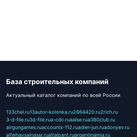
База строительных компаний
Актуальный каталог компаний по всей России
133chel.ru
13autor-kolonka.ru
2864420.ru
2rich.ru
3-d-file.ru
3d-file.ru
a-cdc.ru
aalse.ru
a380club.ru
airgungames.ru
accounts-112.ru
adler-jun.ru
adonyev.ru
alfeihavsalnassr.ru
altaipant.ru
argentinamia.ru