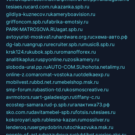
tesiaes.ru
card.com.ru
kazanka.spb.ru
gildiya-kuznecov.ru
kameryboavision.ru
griffoncom.spb.ru
fabrika-emotsiy.ru
PARK-MATROSOVA.RU
agat.spb.ru
avtoyurist-moskva1.ru
hardware.org.ru
схема-авто.рф
dg-lab.ru
angrup.ru
recruiter.spb.ru
music8.spb.ru
krsk124.ru
kubok.spb.ru
romanofforex.ru
analitikaplus.ru
spyonline.ru
zosikamery.ru
sloboda-ural.pp.ru
AUTO-COM.SU
hohota.net
alimy.ru
online-z.com
aromat-vostoka.ru
otdelkaexp.ru
mobilvest.ru
bbd.net.ru
mebelshop.msk.ru
smp-forum.ru
bastion-td.ru
kosmoscreative.ru
avrmotors.ru
art-galadesign.ru
tiffany-c.ru
ecostep-samara.ru
d-p.spb.ru
галактика73.рф
sko.com.ru
davitamebel-spb.ru
fotsis.ru
tesiaes.ru
kokoroyari.spb.ru
blesna-kazan.ru
mossilver.ru
lenderoq.ru
sergeydobrin.ru
tochkazvuka.msk.ru
people-of-art.ru
bezzubova.ru
clubtibet.ru
orior-aks.ru