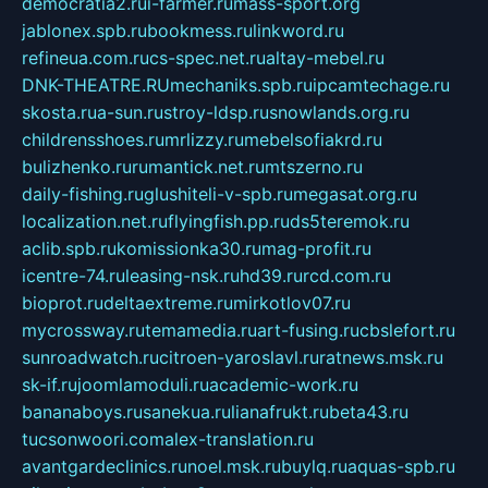
democratia2.ru
i-farmer.ru
mass-sport.org
jablonex.spb.ru
bookmess.ru
linkword.ru
refineua.com.ru
cs-spec.net.ru
altay-mebel.ru
DNK-THEATRE.RU
mechaniks.spb.ru
ipcamtechage.ru
skosta.ru
a-sun.ru
stroy-ldsp.ru
snowlands.org.ru
childrensshoes.ru
mrlizzy.ru
mebelsofiakrd.ru
bulizhenko.ru
rumantick.net.ru
mtszerno.ru
daily-fishing.ru
glushiteli-v-spb.ru
megasat.org.ru
localization.net.ru
flyingfish.pp.ru
ds5teremok.ru
aclib.spb.ru
komissionka30.ru
mag-profit.ru
icentre-74.ru
leasing-nsk.ru
hd39.ru
rcd.com.ru
bioprot.ru
deltaextreme.ru
mirkotlov07.ru
mycrossway.ru
temamedia.ru
art-fusing.ru
cbslefort.ru
sunroadwatch.ru
citroen-yaroslavl.ru
ratnews.msk.ru
sk-if.ru
joomlamoduli.ru
academic-work.ru
bananaboys.ru
sanekua.ru
lianafrukt.ru
beta43.ru
tucsonwoori.com
alex-translation.ru
avantgardeclinics.ru
noel.msk.ru
buylq.ru
aquas-spb.ru