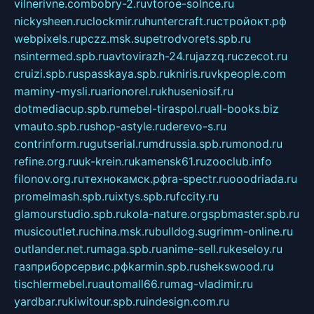
vilnerivne.com
bobry-2.ru
vtoroe-solnce.ru
nickysheen.ru
clockmir.ru
huntercraft.ru
стройокт.рф
webpixels.ru
pczz.msk.su
petrodvorets.spb.ru
nsintermed.spb.ru
avtovirazh-24.ru
jazzq.ru
czecot.ru
cruizi.spb.ru
spasskaya.spb.ru
kniris.ru
vkpeople.com
maminy-mysli.ru
arionorel.ru
khuseniosif.ru
dotmediacup.spb.ru
mebel-tiraspol.ru
all-books.biz
vmauto.spb.ru
shop-astyle.ru
derevo-s.ru
contrinform.ru
gutserial.ru
mdrussia.spb.ru
monod.ru
refine.org.ru
uk-krein.ru
kamensk61.ru
zooclub.info
filonov.org.ru
технокамск.рф
ra-spectr.ru
ooodriada.ru
promelmash.spb.ru
ixtys.spb.ru
fccity.ru
glamourstudio.spb.ru
kola-nature.org
spbmaster.spb.ru
musicoutlet.ru
china.msk.ru
bulldog.su
grimm-online.ru
outlander.net.ru
maga.spb.ru
anime-sell.ru
keseloy.ru
газприборсервис.рф
karmin.spb.ru
shekswood.ru
tischlermebel.ru
automall66.ru
mag-vladimir.ru
yardbar.ru
kiwitour.spb.ru
indesign.com.ru