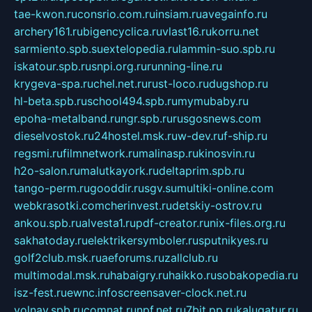
tae-kwon.ru
consrio.com.ru
insiam.ru
avegainfo.ru
archery161.ru
bigencyclica.ru
vlast16.ru
korru.net
sarmiento.spb.su
extelopedia.ru
lammin-suo.spb.ru
iskatour.spb.ru
snpi.org.ru
running-line.ru
krygeva-spa.ru
chel.net.ru
rust-loco.ru
dugshop.ru
hl-beta.spb.ru
school494.spb.ru
mymubaby.ru
epoha-metalband.ru
ngr.spb.ru
rusgosnews.com
dieselvostok.ru
24hostel.msk.ru
w-dev.ru
f-ship.ru
regsmi.ru
filmnetwork.ru
malinasp.ru
kinosvin.ru
h2o-salon.ru
malutkayork.ru
deltaprim.spb.ru
tango-perm.ru
gooddir.ru
sgv.su
multiki-online.com
webkrasotki.com
cherinvest.ru
detskiy-ostrov.ru
ankou.spb.ru
alvesta1.ru
pdf-creator.ru
nix-files.org.ru
sakhatoday.ru
elektrikersymboler.ru
sputnikyes.ru
golf2club.msk.ru
aeforums.ru
zallclub.ru
multimodal.msk.ru
habaigry.ru
haikko.ru
sobakopedia.ru
isz-fest.ru
ewnc.info
screensaver-clock.net.ru
volnav.spb.ru
comnat.ru
npf.net.ru
7bit.pp.ru
kalugatur.ru