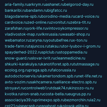
aria-family.ru
arkrym.ru
ashanet.ru
belgorod-day.ru
bankaribi.ru
bandamn.ru
bigfatcc.ru
blagodarenie-spb.ru
borodino-media.ru
card-voice.ru
cardvoice.ru
zed-online.ru
zvonitut.ru
zebra-tlt.ru
zarafshan.ru
york-life.ru
vintovoykompressor.ru
vladivostok-map.ru
vlknrussia.ru
wasabi-shop.ru
webamator.ru
zaryna.ru
youtubefree.ru
x-ton.ru
trade-farm.ru
tajuncos.ru
taksu.ru
tor-lyubov-i-grom.ru
spayderhed-2022.ru
splclub.ru
stoppamedia.ru
snow-guard.ru
slovar-ivrit.ru
cleanmedicine.ru
shkurki-karakulya.ru
kanotiforet.spb.ru
tutmassage.ru
ecolog.org.ru
praga.spb.ru
falcorussia.ru
autodoctorservis.ru
kamertondom.spb.ru
net-life.net.ru
avto-vozim.ru
sakhcamera.ru
alliance-electro.spb.ru
stroyavt.ru
controlweb1.ru
tdsak74.ru
kinzozo-ru.ru
kvotka.ru
iron-snab.ru
costa-bella.ru
eugrus.pp.ru
associaciya39.ru
primexpo.spb.ru
bezmorchin.ru
ia2.ru
cpt21.ru
ispecspb.ru
regahost.ru
kolosok-elita.ru