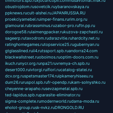
tmmotors.spb.ru
xjocuricopii.com
musavtomat.msk.ru
obustrojdom.ru
sovetcik.ru
ybaranovskaya.ru
ppknews.ru
cult-alshei.ru
JAPANRUSSIA.RU
proekciyamebel.ru
imper-finans.ru
rim.org.ru
glamourai.ru
brassminus.ru
zabor-pro.ru
ftn.pp.ru
dorogoe58.ru
laimengpacker.ru
kuzova-zapchasti.ru
sageerp.ru
taxodrom.ru
dsrazvitie.ru
hardcity.net.ru
ratinghomegames.ru
topservice25.ru
gubernyan.ru
gtglasslined.ru
ii4.ru
tssport.spb.ru
andorra24.com
blackwallstreet.ru
oboimos.ru
optim-doors.com.ru
ikuch.ru
nycr.org.ru
npa21.ru
vremya-ch.spb.ru
desert000.ru
ivtorgi.ru
ifiori.ru
catalog-statei.ru
dcv.org.ru
spetsmaster174.ru
ipkameryhiseeu.ru
dum26.ru
ruspol.spb.ru
fr-opendp.ru
kam-solnyshko.ru
cheyenne-arapaho.ru
sevzapmetal.spb.ru
ted-lapidus.spb.ru
parasite-eliminator.ru
sigma-complete.ru
modernworld.ru
dama-moda.ru
eholot-group.ru
sk-nvkz.ru
DRONGOLD.RU