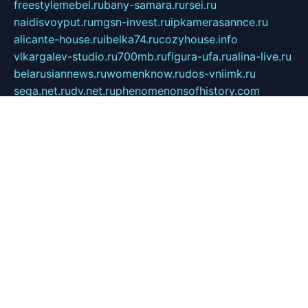
freestylemebel.ru
bany-samara.ru
rsei.ru
naidisvoyput.ru
mgsn-invest.ru
ipkamerasannce.ru
alicante-house.ru
ibelka74.ru
cozyhouse.info
vlkargalev-studio.ru
700mb.ru
figura-ufa.ru
alina-live.ru
belarusiannews.ru
womenknow.ru
dos-vniimk.ru
sega.net.ru
dv.net.ru
phenomenonsofhistory.com
telesputnik.net.ru
wall.pp.ru
pylesosroidmi.ru
gtc-clan.ru
cligs.ru
bibikazap.ru
popova.org.ru
netwhistler.spb.ru
bellvil.ru
bonzon.ru
iss-vladik.ru
defiparis.net.ru
las-gryzas.ru
amku.ru
electednews.spb.ru
feather.org.ru
spar72.ru
tankiigri.ru
dominus.com.ru
ibtree.ru
sanykool.pp.ru
unixlib.org.ru
menatep.spb.ru
gartenterrassen.ru
printeka.ru
skvozilka.com.ru
parkovka-pub.ru
lovemobi.ru
art-ru.ru
emulatorz.com.ru
alucomp.com.ru
tatforum.com.ru
alternativa-profi.ru
dermakler.ru
artsurvey.ru
aredir.ru
khimspas.ru
centr-maxi.ru
2018r.ru
bort-stomer-defort.ru
professional2.ru
gibsons.ru