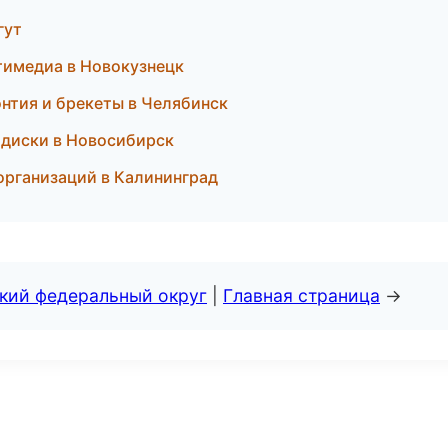
гут
тимедиа в Новокузнецк
онтия и брекеты в Челябинск
 диски в Новосибирск
 организаций в Калининград
ский федеральный округ
|
Главная страница
→