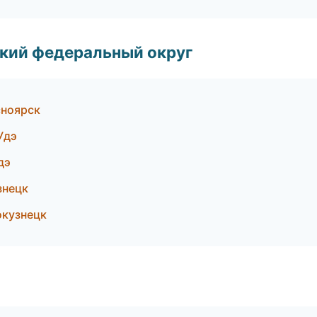
ский федеральный округ
сноярск
Удэ
дэ
знецк
окузнецк