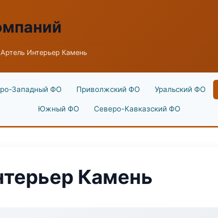
омпаний
Артель Интерьер Камень
ро-Западный ФО
Приволжский ФО
Уральский ФО
Южный ФО
Северо-Кавказский ФО
нтерьер Камень