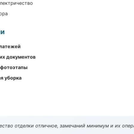
электричество
ора
ми
платежей
их документов
 фотоэтапы
ая уборка
чество отделки отличное, замечаний минимум и их опер