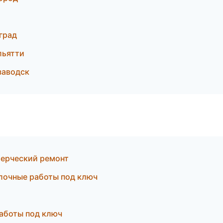
град
льятти
заводск
ерческий ремонт
лочные работы под ключ
аботы под ключ