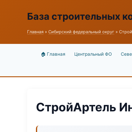
База строительных к
Главная
»
Сибирский федеральный округ
» Строй
🏠 Главная
Центральный ФО
Севе
СтройАртель И