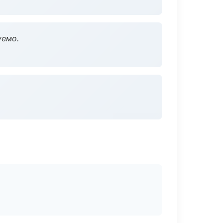
уемо.