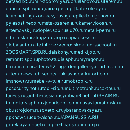
detsad125.ru
mir-zdoroviya.ru
bruslanovo.ru
siterem.ru
council.spb.ru
лодкипатриот.рф
kafekolizey.ru
iclub.net.ru
gazon-easy.ru
sugarepilekb.ru
grinox.ru
pylesostineco.ru
msts-ozarenie.ru
kameryjooan.ru
artemovskij.ru
dopler.spb.ru
aid70.ru
metall-perm.ru
ndm.msk.ru
ratingzooshop.ru
apiaccess.ru
globalautotrade.info
bezverhovskoe.ru
drsschool.ru
ZOOSMART.SPB.RU
dalakony.ru
medikijob.ru
remontt.spb.ru
photostudia.spb.ru
myragon.ru
terramia.ru
academy62.ru
gardengallereya.ru
rti.com.ru
artem-news.ru
biserinca.ru
krasnodarkurort.com
imshowtv.ru
mebel-v-tule.ru
mobtopik.ru
pcsecurity.net.ru
tool-sib.ru
multimetrunit.ru
sp-tour.ru
fan-cs.ru
santeh-russia.ru
symbian9.net.ru
DSHAIR.RU
tmmotors.spb.ru
xjocuricopii.com
musavtomat.msk.ru
obustrojdom.ru
sovetcik.ru
ybaranovskaya.ru
ppknews.ru
cult-alshei.ru
JAPANRUSSIA.RU
proekciyamebel.ru
imper-finans.ru
rim.org.ru