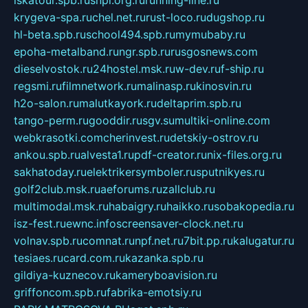
iskatour.spb.ru
snpi.org.ru
running-line.ru
krygeva-spa.ru
chel.net.ru
rust-loco.ru
dugshop.ru
hl-beta.spb.ru
school494.spb.ru
mymubaby.ru
epoha-metalband.ru
ngr.spb.ru
rusgosnews.com
dieselvostok.ru
24hostel.msk.ru
w-dev.ru
f-ship.ru
regsmi.ru
filmnetwork.ru
malinasp.ru
kinosvin.ru
h2o-salon.ru
malutkayork.ru
deltaprim.spb.ru
tango-perm.ru
gooddir.ru
sgv.su
multiki-online.com
webkrasotki.com
cherinvest.ru
detskiy-ostrov.ru
ankou.spb.ru
alvesta1.ru
pdf-creator.ru
nix-files.org.ru
sakhatoday.ru
elektrikersymboler.ru
sputnikyes.ru
golf2club.msk.ru
aeforums.ru
zallclub.ru
multimodal.msk.ru
habaigry.ru
haikko.ru
sobakopedia.ru
isz-fest.ru
ewnc.info
screensaver-clock.net.ru
volnav.spb.ru
comnat.ru
npf.net.ru
7bit.pp.ru
kalugatur.ru
tesiaes.ru
card.com.ru
kazanka.spb.ru
gildiya-kuznecov.ru
kameryboavision.ru
griffoncom.spb.ru
fabrika-emotsiy.ru