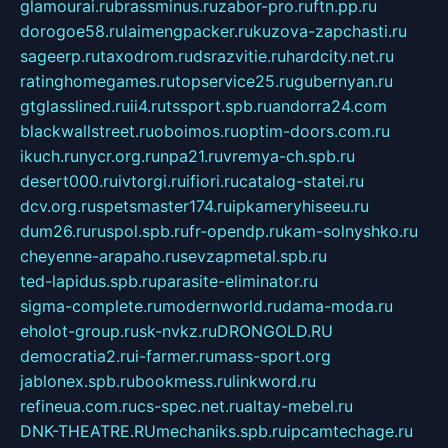
glamourai.ru
brassminus.ru
zabor-pro.ru
ftn.pp.ru
dorogoe58.ru
laimengpacker.ru
kuzova-zapchasti.ru
sageerp.ru
taxodrom.ru
dsrazvitie.ru
hardcity.net.ru
ratinghomegames.ru
topservice25.ru
gubernyan.ru
gtglasslined.ru
ii4.ru
tssport.spb.ru
andorra24.com
blackwallstreet.ru
oboimos.ru
optim-doors.com.ru
ikuch.ru
nycr.org.ru
npa21.ru
vremya-ch.spb.ru
desert000.ru
ivtorgi.ru
ifiori.ru
catalog-statei.ru
dcv.org.ru
spetsmaster174.ru
ipkameryhiseeu.ru
dum26.ru
ruspol.spb.ru
fr-opendp.ru
kam-solnyshko.ru
cheyenne-arapaho.ru
sevzapmetal.spb.ru
ted-lapidus.spb.ru
parasite-eliminator.ru
sigma-complete.ru
modernworld.ru
dama-moda.ru
eholot-group.ru
sk-nvkz.ru
DRONGOLD.RU
democratia2.ru
i-farmer.ru
mass-sport.org
jablonex.spb.ru
bookmess.ru
linkword.ru
refineua.com.ru
cs-spec.net.ru
altay-mebel.ru
DNK-THEATRE.RU
mechaniks.spb.ru
ipcamtechage.ru