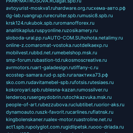
PARK-MATROSOVA.RU
agat.spb.ru
avtoyurist-moskva1.ru
hardware.org.ru
схема-авто.рф
dg-lab.ru
angrup.ru
recruiter.spb.ru
music8.spb.ru
krsk124.ru
kubok.spb.ru
romanofforex.ru
analitikaplus.ru
spyonline.ru
zosikamery.ru
sloboda-ural.pp.ru
AUTO-COM.SU
hohota.net
alimy.ru
online-z.com
aromat-vostoka.ru
otdelkaexp.ru
mobilvest.ru
bbd.net.ru
mebelshop.msk.ru
smp-forum.ru
bastion-td.ru
kosmoscreative.ru
avrmotors.ru
art-galadesign.ru
tiffany-c.ru
ecostep-samara.ru
d-p.spb.ru
галактика73.рф
sko.com.ru
davitamebel-spb.ru
fotsis.ru
tesiaes.ru
kokoroyari.spb.ru
blesna-kazan.ru
mossilver.ru
lenderoq.ru
sergeydobrin.ru
tochkazvuka.msk.ru
people-of-art.ru
bezzubova.ru
clubtibet.ru
orior-aks.ru
dynamoauto.ru
szk-favorit.ru
carlines.ru
flatnsk.ru
kingbolenskaner.ru
alex-motor.ru
astroline.net.ru
act1.spb.ru
polyglot.com.ru
gidlipetsk.ru
ooo-driada.ru