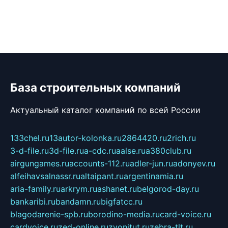
База строительных компаний
Актуальный каталог компаний по всей России
133chel.ru
13autor-kolonka.ru
2864420.ru
2rich.ru
3-d-file.ru
3d-file.ru
a-cdc.ru
aalse.ru
a380club.ru
airgungames.ru
accounts-112.ru
adler-jun.ru
adonyev.ru
alfeihavsalnassr.ru
altaipant.ru
argentinamia.ru
aria-family.ru
arkrym.ru
ashanet.ru
belgorod-day.ru
bankaribi.ru
bandamn.ru
bigfatcc.ru
blagodarenie-spb.ru
borodino-media.ru
card-voice.ru
cardvoice.ru
zed-online.ru
zvonitut.ru
zebra-tlt.ru