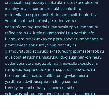
cruizi.spb.ru
spasskaya.spb.ru
kniris.ru
vkpeople.com
maminy-mysli.ru
arionorel.ru
khuseniosif.ru
dotmediacup.spb.ru
mebel-tiraspol.ru
all-books.biz
vmauto.spb.ru
shop-astyle.ru
derevo-s.ru
contrinform.ru
gutserial.ru
mdrussia.spb.ru
monod.ru
refine.org.ru
uk-krein.ru
kamensk61.ru
zooclub.info
filonov.org.ru
технокамск.рф
ra-spectr.ru
ooodriada.ru
promelmash.spb.ru
ixtys.spb.ru
fccity.ru
glamourstudio.spb.ru
kola-nature.org
spbmaster.spb.ru
musicoutlet.ru
china.msk.ru
bulldog.su
grimm-online.ru
outlander.net.ru
maga.spb.ru
anime-sell.ru
keseloy.ru
газприборсервис.рф
karmin.spb.ru
shekswood.ru
tischlermebel.ru
automall66.ru
mag-vladimir.ru
yardbar.ru
kiwitour.spb.ru
indesign.com.ru
freestylemebel.ru
bany-samara.ru
rsei.ru
naidisvoyput.ru
mgsn-invest.ru
ipkamerasannce.ru
alicante-house.ru
ibelka74.ru
cozyhouse.info
vlkargalev-studio.ru
700mb.ru
figura-ufa.ru
alina-live.ru