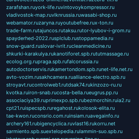
zarafshan.ru
york-life.ru
vintovoykompressor.ru
vladivostok-map.ru
vlknrussia.ru
wasabi-shop.ru
webamator.ru
zaryna.ru
youtubefree.ru
x-ton.ru
trade-farm.ru
tajuncos.ru
taksu.ru
tor-lyubov-i-grom.ru
spayderhed-2022.ru
splclub.ru
stoppamedia.ru
snow-guard.ru
slovar-ivrit.ru
cleanmedicine.ru
shkurki-karakulya.ru
kanotiforet.spb.ru
tutmassage.ru
ecolog.org.ru
praga.spb.ru
falcorussia.ru
autodoctorservis.ru
kamertondom.spb.ru
net-life.net.ru
avto-vozim.ru
sakhcamera.ru
alliance-electro.spb.ru
stroyavt.ru
controlweb1.ru
tdsak74.ru
kinzozo-ru.ru
kvotka.ru
iron-snab.ru
costa-bella.ru
eugrus.pp.ru
associaciya39.ru
primexpo.spb.ru
bezmorchin.ru
ia2.ru
cpt21.ru
ispecspb.ru
regahost.ru
kolosok-elita.ru
tae-kwon.ru
consrio.com.ru
insiam.ru
avegainfo.ru
archery161.ru
bigencyclica.ru
vlast16.ru
korru.net
sarmiento.spb.su
extelopedia.ru
lammin-suo.spb.ru