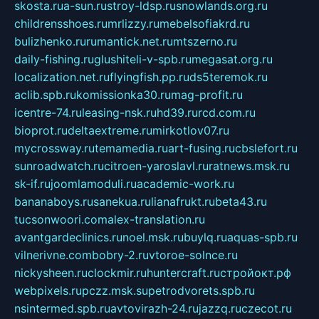
skosta.ru
a-sun.ru
stroy-ldsp.ru
snowlands.org.ru
childrensshoes.ru
mrlizzy.ru
mebelsofiakrd.ru
bulizhenko.ru
rumantick.net.ru
mtszerno.ru
daily-fishing.ru
glushiteli-v-spb.ru
megasat.org.ru
localization.net.ru
flyingfish.pp.ru
ds5teremok.ru
aclib.spb.ru
komissionka30.ru
mag-profit.ru
icentre-74.ru
leasing-nsk.ru
hd39.ru
rcd.com.ru
bioprot.ru
deltaextreme.ru
mirkotlov07.ru
mycrossway.ru
temamedia.ru
art-fusing.ru
cbslefort.ru
sunroadwatch.ru
citroen-yaroslavl.ru
ratnews.msk.ru
sk-if.ru
joomlamoduli.ru
academic-work.ru
bananaboys.ru
sanekua.ru
lianafrukt.ru
beta43.ru
tucsonwoori.com
alex-translation.ru
avantgardeclinics.ru
noel.msk.ru
buylq.ru
aquas-spb.ru
vilnerivne.com
bobry-2.ru
vtoroe-solnce.ru
nickysheen.ru
clockmir.ru
huntercraft.ru
стройокт.рф
webpixels.ru
pczz.msk.su
petrodvorets.spb.ru
nsintermed.spb.ru
avtovirazh-24.ru
jazzq.ru
czecot.ru