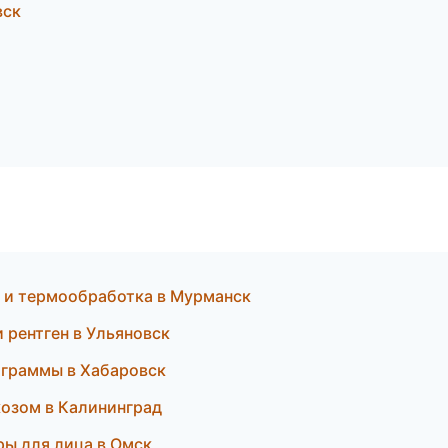
вск
 и термообработка в Мурманск
и рентген в Ульяновск
рограммы в Хабаровск
козом в Калининград
уры для лица в Омск