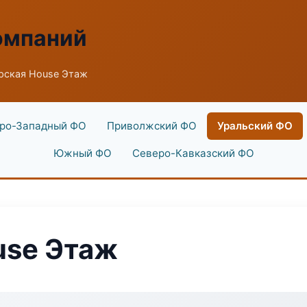
омпаний
рская House Этаж
ро-Западный ФО
Приволжский ФО
Уральский ФО
Южный ФО
Северо-Кавказский ФО
use Этаж