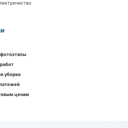
электричество
ми
 фотоэтапы
 работ
ая уборка
платежей
птовым ценам