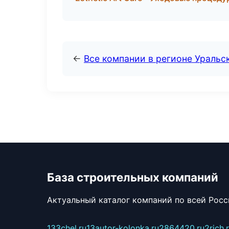
←
Все компании в регионе Уральс
База строительных компаний
Актуальный каталог компаний по всей Рос
133chel.ru
13autor-kolonka.ru
2864420.ru
2rich.