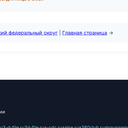
кий федеральный округ
|
Главная страница
→
сии
ru
3-d-file.ru
3d-file.ru
a-cdc.ru
aalse.ru
a380club.ru
airgungame