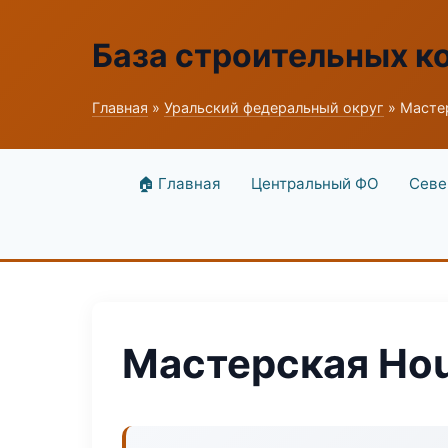
База строительных к
Главная
»
Уральский федеральный округ
» Масте
🏠 Главная
Центральный ФО
Севе
Мастерская Ho