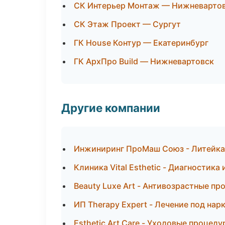
СК Интерьер Монтаж — Нижневарто
СК Этаж Проект — Сургут
ГК House Контур — Екатеринбург
ГК АрхПро Build — Нижневартовск
Другие компании
Инжиниринг ПроМаш Союз - Литейка
Клиника Vital Esthetic - Диагностика 
Beauty Luxe Art - Антивозрастные п
ИП Therapy Expert - Лечение под нар
Esthetic Art Care - Уходовые процед