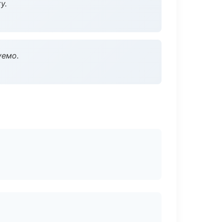
у.
уемо.