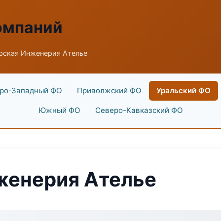
омпаний
рская Инженерия Ателье
ро-Западный ФО
Приволжский ФО
Уральский ФО
Южный ФО
Северо-Кавказский ФО
женерия Ателье