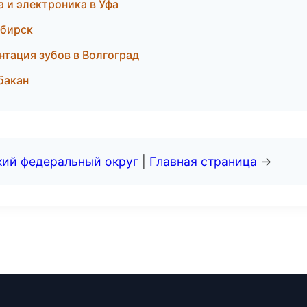
а и электроника в Уфа
ибирск
нтация зубов в Волгоград
Абакан
кий федеральный округ
|
Главная страница
→