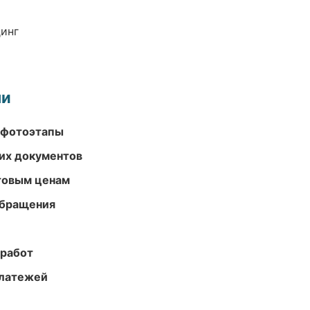
динг
ми
 фотоэтапы
их документов
птовым ценам
обращения
 работ
платежей