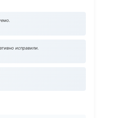
уемо.
ативно исправили.