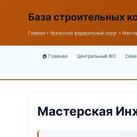
База строительных к
Главная
»
Уральский федеральный округ
» Масте
🏠 Главная
Центральный ФО
Севе
Мастерская Ин