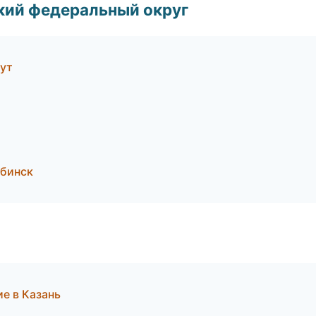
ский федеральный округ
гут
бинск
е в Казань