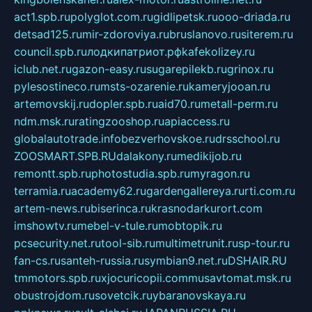
act1.spb.ru
polyglot.com.ru
gidlipetsk.ru
ooo-driada.ru
detsad125.ru
mir-zdoroviya.ru
bruslanovo.ru
siterem.ru
council.spb.ru
лодкипатриот.рф
kafekolizey.ru
iclub.net.ru
gazon-easy.ru
sugarepilekb.ru
grinox.ru
pylesostineco.ru
msts-ozarenie.ru
kameryjooan.ru
artemovskij.ru
dopler.spb.ru
aid70.ru
metall-perm.ru
ndm.msk.ru
ratingzooshop.ru
apiaccess.ru
globalautotrade.info
bezverhovskoe.ru
drsschool.ru
ZOOSMART.SPB.RU
dalakony.ru
medikijob.ru
remontt.spb.ru
photostudia.spb.ru
myragon.ru
terramia.ru
academy62.ru
gardengallereya.ru
rti.com.ru
artem-news.ru
biserinca.ru
krasnodarkurort.com
imshowtv.ru
mebel-v-tule.ru
mobtopik.ru
pcsecurity.net.ru
tool-sib.ru
multimetrunit.ru
sp-tour.ru
fan-cs.ru
santeh-russia.ru
symbian9.net.ru
DSHAIR.RU
tmmotors.spb.ru
xjocuricopii.com
musavtomat.msk.ru
obustrojdom.ru
sovetcik.ru
ybaranovskaya.ru