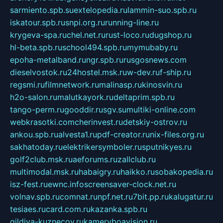
sarmiento.spb.su
extelopedia.ru
lammin-suo.spb.ru
iskatour.spb.ru
snpi.org.ru
running-line.ru
krygeva-spa.ru
chel.net.ru
rust-loco.ru
dugshop.ru
hl-beta.spb.ru
school494.spb.ru
mymubaby.ru
epoha-metalband.ru
ngr.spb.ru
rusgosnews.com
dieselvostok.ru
24hostel.msk.ru
w-dev.ru
f-ship.ru
regsmi.ru
filmnetwork.ru
malinasp.ru
kinosvin.ru
h2o-salon.ru
malutkayork.ru
deltaprim.spb.ru
tango-perm.ru
gooddir.ru
sgv.su
multiki-online.com
webkrasotki.com
cherinvest.ru
detskiy-ostrov.ru
ankou.spb.ru
alvesta1.ru
pdf-creator.ru
nix-files.org.ru
sakhatoday.ru
elektrikersymboler.ru
sputnikyes.ru
golf2club.msk.ru
aeforums.ru
zallclub.ru
multimodal.msk.ru
habaigry.ru
haikko.ru
sobakopedia.ru
isz-fest.ru
ewnc.info
screensaver-clock.net.ru
volnav.spb.ru
comnat.ru
npf.net.ru
7bit.pp.ru
kalugatur.ru
tesiaes.ru
card.com.ru
kazanka.spb.ru
gildiya-kuznecov.ru
kameryboavision.ru