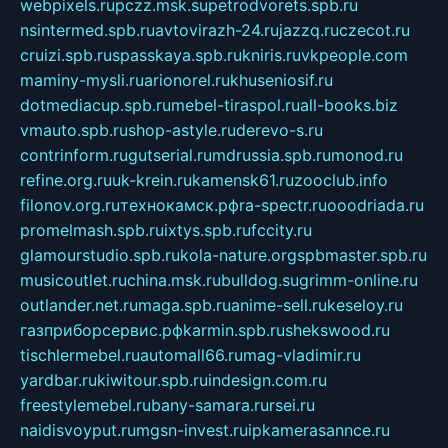
webpixels.ru
pczz.msk.su
petrodvorets.spb.ru
nsintermed.spb.ru
avtovirazh-24.ru
jazzq.ru
czecot.ru
cruizi.spb.ru
spasskaya.spb.ru
kniris.ru
vkpeople.com
maminy-mysli.ru
arionorel.ru
khuseniosif.ru
dotmediacup.spb.ru
mebel-tiraspol.ru
all-books.biz
vmauto.spb.ru
shop-astyle.ru
derevo-s.ru
contrinform.ru
gutserial.ru
mdrussia.spb.ru
monod.ru
refine.org.ru
uk-krein.ru
kamensk61.ru
zooclub.info
filonov.org.ru
технокамск.рф
ra-spectr.ru
ooodriada.ru
promelmash.spb.ru
ixtys.spb.ru
fccity.ru
glamourstudio.spb.ru
kola-nature.org
spbmaster.spb.ru
musicoutlet.ru
china.msk.ru
bulldog.su
grimm-online.ru
outlander.net.ru
maga.spb.ru
anime-sell.ru
keseloy.ru
газприборсервис.рф
karmin.spb.ru
shekswood.ru
tischlermebel.ru
automall66.ru
mag-vladimir.ru
yardbar.ru
kiwitour.spb.ru
indesign.com.ru
freestylemebel.ru
bany-samara.ru
rsei.ru
naidisvoyput.ru
mgsn-invest.ru
ipkamerasannce.ru