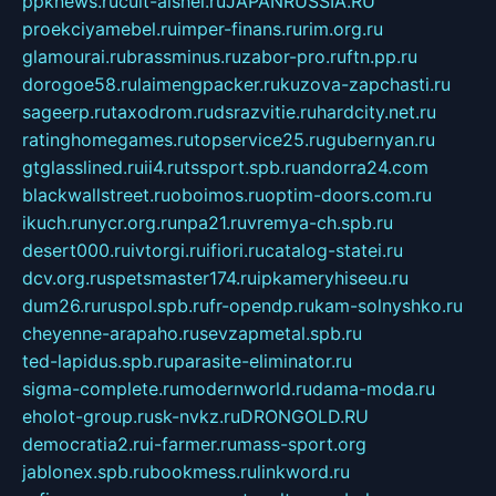
ppknews.ru
cult-alshei.ru
JAPANRUSSIA.RU
proekciyamebel.ru
imper-finans.ru
rim.org.ru
glamourai.ru
brassminus.ru
zabor-pro.ru
ftn.pp.ru
dorogoe58.ru
laimengpacker.ru
kuzova-zapchasti.ru
sageerp.ru
taxodrom.ru
dsrazvitie.ru
hardcity.net.ru
ratinghomegames.ru
topservice25.ru
gubernyan.ru
gtglasslined.ru
ii4.ru
tssport.spb.ru
andorra24.com
blackwallstreet.ru
oboimos.ru
optim-doors.com.ru
ikuch.ru
nycr.org.ru
npa21.ru
vremya-ch.spb.ru
desert000.ru
ivtorgi.ru
ifiori.ru
catalog-statei.ru
dcv.org.ru
spetsmaster174.ru
ipkameryhiseeu.ru
dum26.ru
ruspol.spb.ru
fr-opendp.ru
kam-solnyshko.ru
cheyenne-arapaho.ru
sevzapmetal.spb.ru
ted-lapidus.spb.ru
parasite-eliminator.ru
sigma-complete.ru
modernworld.ru
dama-moda.ru
eholot-group.ru
sk-nvkz.ru
DRONGOLD.RU
democratia2.ru
i-farmer.ru
mass-sport.org
jablonex.spb.ru
bookmess.ru
linkword.ru