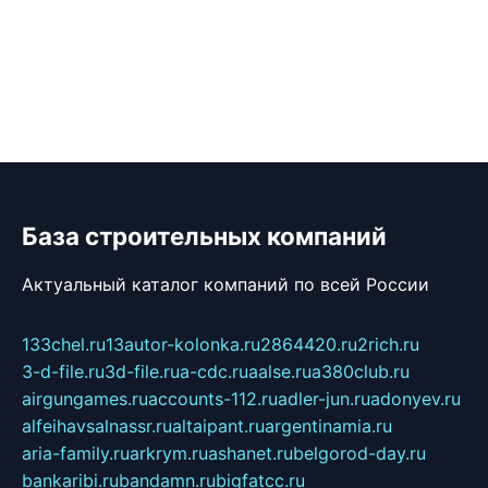
База строительных компаний
Актуальный каталог компаний по всей России
133chel.ru
13autor-kolonka.ru
2864420.ru
2rich.ru
3-d-file.ru
3d-file.ru
a-cdc.ru
aalse.ru
a380club.ru
airgungames.ru
accounts-112.ru
adler-jun.ru
adonyev.ru
alfeihavsalnassr.ru
altaipant.ru
argentinamia.ru
aria-family.ru
arkrym.ru
ashanet.ru
belgorod-day.ru
bankaribi.ru
bandamn.ru
bigfatcc.ru