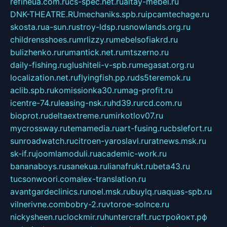
refineua.com.ru
cs-spec.net.ru
altay-mebel.ru
DNK-THEATRE.RU
mechaniks.spb.ru
ipcamtechage.ru
skosta.ru
a-sun.ru
stroy-ldsp.ru
snowlands.org.ru
childrensshoes.ru
mrlizzy.ru
mebelsofiakrd.ru
bulizhenko.ru
rumantick.net.ru
mtszerno.ru
daily-fishing.ru
glushiteli-v-spb.ru
megasat.org.ru
localization.net.ru
flyingfish.pp.ru
ds5teremok.ru
aclib.spb.ru
komissionka30.ru
mag-profit.ru
icentre-74.ru
leasing-nsk.ru
hd39.ru
rcd.com.ru
bioprot.ru
deltaextreme.ru
mirkotlov07.ru
mycrossway.ru
temamedia.ru
art-fusing.ru
cbslefort.ru
sunroadwatch.ru
citroen-yaroslavl.ru
ratnews.msk.ru
sk-if.ru
joomlamoduli.ru
academic-work.ru
bananaboys.ru
sanekua.ru
lianafrukt.ru
beta43.ru
tucsonwoori.com
alex-translation.ru
avantgardeclinics.ru
noel.msk.ru
buylq.ru
aquas-spb.ru
vilnerivne.com
bobry-2.ru
vtoroe-solnce.ru
nickysheen.ru
clockmir.ru
huntercraft.ru
стройокт.рф