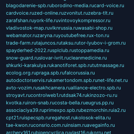
blagodarenie-spb.ru
borodino-media.ru
card-voice.ru
cardvoice.ru
zed-online.ru
zvonitut.ru
zebra-tlt.ru
zarafshan.ru
york-life.ru
vintovoykompressor.ru
vladivostok-map.ru
vlknrussia.ru
wasabi-shop.ru
webamator.ru
zaryna.ru
youtubefree.ru
x-ton.ru
trade-farm.ru
tajuncos.ru
taksu.ru
tor-lyubov-i-grom.ru
spayderhed-2022.ru
splclub.ru
stoppamedia.ru
snow-guard.ru
slovar-ivrit.ru
cleanmedicine.ru
shkurki-karakulya.ru
kanotiforet.spb.ru
tutmassage.ru
ecolog.org.ru
praga.spb.ru
falcorussia.ru
autodoctorservis.ru
kamertondom.spb.ru
net-life.net.ru
avto-vozim.ru
sakhcamera.ru
alliance-electro.spb.ru
stroyavt.ru
controlweb1.ru
tdsak74.ru
kinzozo-ru.ru
kvotka.ru
iron-snab.ru
costa-bella.ru
eugrus.pp.ru
associaciya39.ru
primexpo.spb.ru
bezmorchin.ru
ia2.ru
cpt21.ru
ispecspb.ru
regahost.ru
kolosok-elita.ru
tae-kwon.ru
consrio.com.ru
insiam.ru
avegainfo.ru
archery161.ru
bigencyclica.ru
vlast16.ru
korru.net