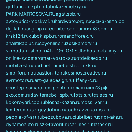
griffoncom.spb.ru
fabrika-emotsiy.ru
PARK-MATROSOVA.RU
agat.spb.ru
avtoyurist-moskva1.ru
hardware.org.ru
схема-авто.рф
dg-lab.ru
angrup.ru
recruiter.spb.ru
music8.spb.ru
krsk124.ru
kubok.spb.ru
romanofforex.ru
analitikaplus.ru
spyonline.ru
zosikamery.ru
sloboda-ural.pp.ru
AUTO-COM.SU
hohota.net
alimy.ru
online-z.com
aromat-vostoka.ru
otdelkaexp.ru
mobilvest.ru
bbd.net.ru
mebelshop.msk.ru
smp-forum.ru
bastion-td.ru
kosmoscreative.ru
avrmotors.ru
art-galadesign.ru
tiffany-c.ru
ecostep-samara.ru
d-p.spb.ru
галактика73.рф
sko.com.ru
davitamebel-spb.ru
fotsis.ru
tesiaes.ru
kokoroyari.spb.ru
blesna-kazan.ru
mossilver.ru
lenderoq.ru
sergeydobrin.ru
tochkazvuka.msk.ru
people-of-art.ru
bezzubova.ru
clubtibet.ru
orior-aks.ru
dynamoauto.ru
szk-favorit.ru
carlines.ru
flatnsk.ru
kingbolenskaner.ru
alex-motor.ru
astroline.net.ru