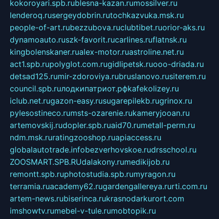
kokoroyari.spb.ru
blesna-kazan.ru
mossilver.ru
lenderoq.ru
sergeydobrin.ru
tochkazvuka.msk.ru
people-of-art.ru
bezzubova.ru
clubtibet.ru
orior-aks.ru
dynamoauto.ru
szk-favorit.ru
carlines.ru
flatnsk.ru
kingbolenskaner.ru
alex-motor.ru
astroline.net.ru
act1.spb.ru
polyglot.com.ru
gidlipetsk.ru
ooo-driada.ru
detsad125.ru
mir-zdoroviya.ru
bruslanovo.ru
siterem.ru
council.spb.ru
лодкипатриот.рф
kafekolizey.ru
iclub.net.ru
gazon-easy.ru
sugarepilekb.ru
grinox.ru
pylesostineco.ru
msts-ozarenie.ru
kameryjooan.ru
artemovskij.ru
dopler.spb.ru
aid70.ru
metall-perm.ru
ndm.msk.ru
ratingzooshop.ru
apiaccess.ru
globalautotrade.info
bezverhovskoe.ru
drsschool.ru
ZOOSMART.SPB.RU
dalakony.ru
medikijob.ru
remontt.spb.ru
photostudia.spb.ru
myragon.ru
terramia.ru
academy62.ru
gardengallereya.ru
rti.com.ru
artem-news.ru
biserinca.ru
krasnodarkurort.com
imshowtv.ru
mebel-v-tule.ru
mobtopik.ru