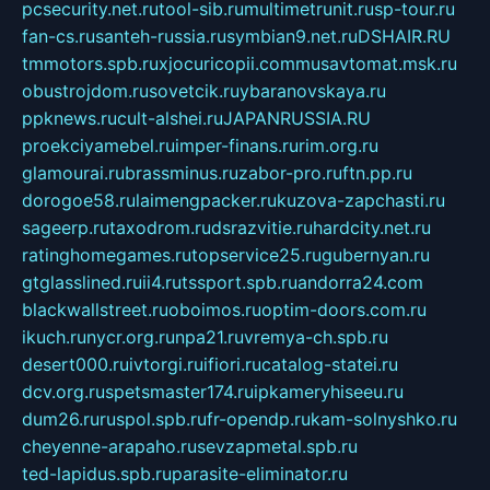
pcsecurity.net.ru
tool-sib.ru
multimetrunit.ru
sp-tour.ru
fan-cs.ru
santeh-russia.ru
symbian9.net.ru
DSHAIR.RU
tmmotors.spb.ru
xjocuricopii.com
musavtomat.msk.ru
obustrojdom.ru
sovetcik.ru
ybaranovskaya.ru
ppknews.ru
cult-alshei.ru
JAPANRUSSIA.RU
proekciyamebel.ru
imper-finans.ru
rim.org.ru
glamourai.ru
brassminus.ru
zabor-pro.ru
ftn.pp.ru
dorogoe58.ru
laimengpacker.ru
kuzova-zapchasti.ru
sageerp.ru
taxodrom.ru
dsrazvitie.ru
hardcity.net.ru
ratinghomegames.ru
topservice25.ru
gubernyan.ru
gtglasslined.ru
ii4.ru
tssport.spb.ru
andorra24.com
blackwallstreet.ru
oboimos.ru
optim-doors.com.ru
ikuch.ru
nycr.org.ru
npa21.ru
vremya-ch.spb.ru
desert000.ru
ivtorgi.ru
ifiori.ru
catalog-statei.ru
dcv.org.ru
spetsmaster174.ru
ipkameryhiseeu.ru
dum26.ru
ruspol.spb.ru
fr-opendp.ru
kam-solnyshko.ru
cheyenne-arapaho.ru
sevzapmetal.spb.ru
ted-lapidus.spb.ru
parasite-eliminator.ru