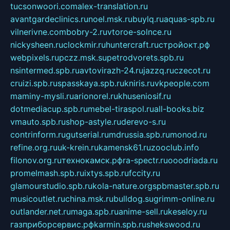
tucsonwoori.com
alex-translation.ru
avantgardeclinics.ru
noel.msk.ru
buylq.ru
aquas-spb.ru
vilnerivne.com
bobry-2.ru
vtoroe-solnce.ru
nickysheen.ru
clockmir.ru
huntercraft.ru
стройокт.рф
webpixels.ru
pczz.msk.su
petrodvorets.spb.ru
nsintermed.spb.ru
avtovirazh-24.ru
jazzq.ru
czecot.ru
cruizi.spb.ru
spasskaya.spb.ru
kniris.ru
vkpeople.com
maminy-mysli.ru
arionorel.ru
khuseniosif.ru
dotmediacup.spb.ru
mebel-tiraspol.ru
all-books.biz
vmauto.spb.ru
shop-astyle.ru
derevo-s.ru
contrinform.ru
gutserial.ru
mdrussia.spb.ru
monod.ru
refine.org.ru
uk-krein.ru
kamensk61.ru
zooclub.info
filonov.org.ru
технокамск.рф
ra-spectr.ru
ooodriada.ru
promelmash.spb.ru
ixtys.spb.ru
fccity.ru
glamourstudio.spb.ru
kola-nature.org
spbmaster.spb.ru
musicoutlet.ru
china.msk.ru
bulldog.su
grimm-online.ru
outlander.net.ru
maga.spb.ru
anime-sell.ru
keseloy.ru
газприборсервис.рф
karmin.spb.ru
shekswood.ru