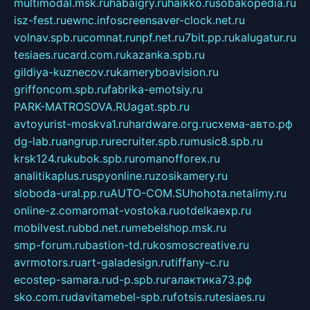
multimodal.msk.ru
habaigry.ru
haikko.ru
sobakopedia.ru
isz-fest.ru
ewnc.info
screensaver-clock.net.ru
volnav.spb.ru
comnat.ru
npf.net.ru
7bit.pp.ru
kalugatur.ru
tesiaes.ru
card.com.ru
kazanka.spb.ru
gildiya-kuznecov.ru
kameryboavision.ru
griffoncom.spb.ru
fabrika-emotsiy.ru
PARK-MATROSOVA.RU
agat.spb.ru
avtoyurist-moskva1.ru
hardware.org.ru
схема-авто.рф
dg-lab.ru
angrup.ru
recruiter.spb.ru
music8.spb.ru
krsk124.ru
kubok.spb.ru
romanofforex.ru
analitikaplus.ru
spyonline.ru
zosikamery.ru
sloboda-ural.pp.ru
AUTO-COM.SU
hohota.net
alimy.ru
online-z.com
aromat-vostoka.ru
otdelkaexp.ru
mobilvest.ru
bbd.net.ru
mebelshop.msk.ru
smp-forum.ru
bastion-td.ru
kosmoscreative.ru
avrmotors.ru
art-galadesign.ru
tiffany-c.ru
ecostep-samara.ru
d-p.spb.ru
галактика73.рф
sko.com.ru
davitamebel-spb.ru
fotsis.ru
tesiaes.ru