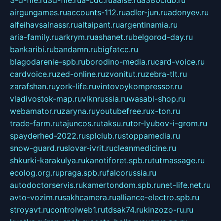
3-d-file.ru
3d-file.ru
a-cdc.ru
aalse.ru
a380club.ru
airgungames.ru
accounts-112.ru
adler-jun.ru
adonyev.ru
alfeihavsalnassr.ru
altaipant.ru
argentinamia.ru
aria-family.ru
arkrym.ru
ashanet.ru
belgorod-day.ru
bankaribi.ru
bandamn.ru
bigfatcc.ru
blagodarenie-spb.ru
borodino-media.ru
card-voice.ru
cardvoice.ru
zed-online.ru
zvonitut.ru
zebra-tlt.ru
zarafshan.ru
york-life.ru
vintovoykompressor.ru
vladivostok-map.ru
vlknrussia.ru
wasabi-shop.ru
webamator.ru
zaryna.ru
youtubefree.ru
x-ton.ru
trade-farm.ru
tajuncos.ru
taksu.ru
tor-lyubov-i-grom.ru
spayderhed-2022.ru
splclub.ru
stoppamedia.ru
snow-guard.ru
slovar-ivrit.ru
cleanmedicine.ru
shkurki-karakulya.ru
kanotiforet.spb.ru
tutmassage.ru
ecolog.org.ru
praga.spb.ru
falcorussia.ru
autodoctorservis.ru
kamertondom.spb.ru
net-life.net.ru
avto-vozim.ru
sakhcamera.ru
alliance-electro.spb.ru
stroyavt.ru
controlweb1.ru
tdsak74.ru
kinzozo-ru.ru