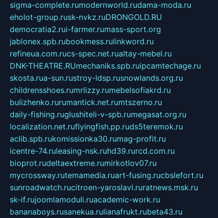
sigma-complete.ru
modernworld.ru
dama-moda.ru
eholot-group.ru
sk-nvkz.ru
DRONGOLD.RU
democratia2.ru
i-farmer.ru
mass-sport.org
jablonex.spb.ru
bookmess.ru
linkword.ru
refineua.com.ru
cs-spec.net.ru
altay-mebel.ru
DNK-THEATRE.RU
mechaniks.spb.ru
ipcamtechage.ru
skosta.ru
a-sun.ru
stroy-ldsp.ru
snowlands.org.ru
childrensshoes.ru
mrlizzy.ru
mebelsofiakrd.ru
bulizhenko.ru
rumantick.net.ru
mtszerno.ru
daily-fishing.ru
glushiteli-v-spb.ru
megasat.org.ru
localization.net.ru
flyingfish.pp.ru
ds5teremok.ru
aclib.spb.ru
komissionka30.ru
mag-profit.ru
icentre-74.ru
leasing-nsk.ru
hd39.ru
rcd.com.ru
bioprot.ru
deltaextreme.ru
mirkotlov07.ru
mycrossway.ru
temamedia.ru
art-fusing.ru
cbslefort.ru
sunroadwatch.ru
citroen-yaroslavl.ru
ratnews.msk.ru
sk-if.ru
joomlamoduli.ru
academic-work.ru
bananaboys.ru
sanekua.ru
lianafrukt.ru
beta43.ru