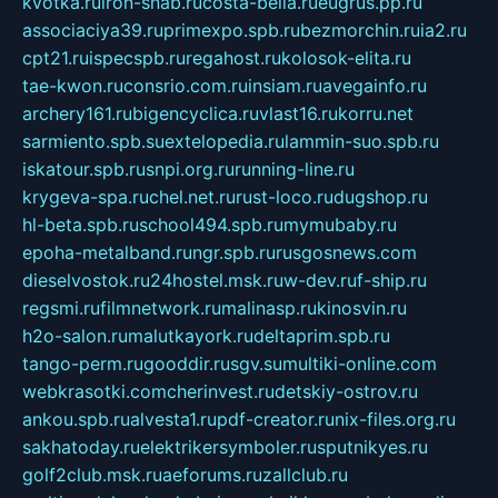
kvotka.ru
iron-snab.ru
costa-bella.ru
eugrus.pp.ru
associaciya39.ru
primexpo.spb.ru
bezmorchin.ru
ia2.ru
cpt21.ru
ispecspb.ru
regahost.ru
kolosok-elita.ru
tae-kwon.ru
consrio.com.ru
insiam.ru
avegainfo.ru
archery161.ru
bigencyclica.ru
vlast16.ru
korru.net
sarmiento.spb.su
extelopedia.ru
lammin-suo.spb.ru
iskatour.spb.ru
snpi.org.ru
running-line.ru
krygeva-spa.ru
chel.net.ru
rust-loco.ru
dugshop.ru
hl-beta.spb.ru
school494.spb.ru
mymubaby.ru
epoha-metalband.ru
ngr.spb.ru
rusgosnews.com
dieselvostok.ru
24hostel.msk.ru
w-dev.ru
f-ship.ru
regsmi.ru
filmnetwork.ru
malinasp.ru
kinosvin.ru
h2o-salon.ru
malutkayork.ru
deltaprim.spb.ru
tango-perm.ru
gooddir.ru
sgv.su
multiki-online.com
webkrasotki.com
cherinvest.ru
detskiy-ostrov.ru
ankou.spb.ru
alvesta1.ru
pdf-creator.ru
nix-files.org.ru
sakhatoday.ru
elektrikersymboler.ru
sputnikyes.ru
golf2club.msk.ru
aeforums.ru
zallclub.ru