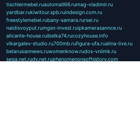
tischlermebel.ru
automall66.ru
mag-vladimir.ru
yardbar.ru
kiwitour.spb.ru
indesign.com.ru
freestylemebel.ru
bany-samara.ru
rsei.ru
naidisvoyput.ru
mgsn-invest.ru
ipkamerasannce.ru
alicante-house.ru
ibelka74.ru
cozyhouse.info
vlkargalev-studio.ru
700mb.ru
figura-ufa.ru
alina-live.ru
belarusiannews.ru
womenknow.ru
dos-vniimk.ru
sega.net.ru
dv.net.ru
phenomenonsofhistory.com
telesputnik.net.ru
wall.pp.ru
pylesosroidmi.ru
gtc-clan.ru
cligs.ru
bibikazap.ru
popova.org.ru
netwhistler.spb.ru
bellvil.ru
bonzon.ru
iss-vladik.ru
defiparis.net.ru
las-gryzas.ru
amku.ru
electednews.spb.ru
feather.org.ru
spar72.ru
tankiigri.ru
dominus.com.ru
ibtree.ru
sanykool.pp.ru
unixlib.org.ru
menatep.spb.ru
gartenterrassen.ru
printeka.ru
skvozilka.com.ru
parkovka-pub.ru
lovemobi.ru
art-ru.ru
emulatorz.com.ru
alucomp.com.ru
tatforum.com.ru
alternativa-profi.ru
dermakler.ru
artsurvey.ru
aredir.ru