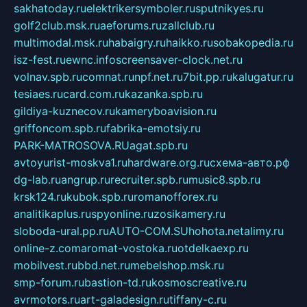
sakhatoday.ru
elektrikersymboler.ru
sputnikyes.ru
golf2club.msk.ru
aeforums.ru
zallclub.ru
multimodal.msk.ru
habaigry.ru
haikko.ru
sobakopedia.ru
isz-fest.ru
ewnc.info
screensaver-clock.net.ru
volnav.spb.ru
comnat.ru
npf.net.ru
7bit.pp.ru
kalugatur.ru
tesiaes.ru
card.com.ru
kazanka.spb.ru
gildiya-kuznecov.ru
kameryboavision.ru
griffoncom.spb.ru
fabrika-emotsiy.ru
PARK-MATROSOVA.RU
agat.spb.ru
avtoyurist-moskva1.ru
hardware.org.ru
схема-авто.рф
dg-lab.ru
angrup.ru
recruiter.spb.ru
music8.spb.ru
krsk124.ru
kubok.spb.ru
romanofforex.ru
analitikaplus.ru
spyonline.ru
zosikamery.ru
sloboda-ural.pp.ru
AUTO-COM.SU
hohota.net
alimy.ru
online-z.com
aromat-vostoka.ru
otdelkaexp.ru
mobilvest.ru
bbd.net.ru
mebelshop.msk.ru
smp-forum.ru
bastion-td.ru
kosmoscreative.ru
avrmotors.ru
art-galadesign.ru
tiffany-c.ru