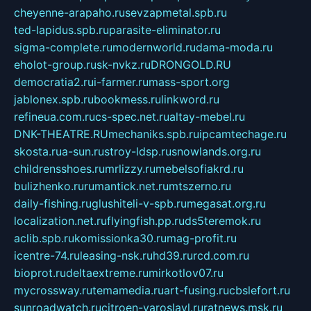
cheyenne-arapaho.ru
sevzapmetal.spb.ru
ted-lapidus.spb.ru
parasite-eliminator.ru
sigma-complete.ru
modernworld.ru
dama-moda.ru
eholot-group.ru
sk-nvkz.ru
DRONGOLD.RU
democratia2.ru
i-farmer.ru
mass-sport.org
jablonex.spb.ru
bookmess.ru
linkword.ru
refineua.com.ru
cs-spec.net.ru
altay-mebel.ru
DNK-THEATRE.RU
mechaniks.spb.ru
ipcamtechage.ru
skosta.ru
a-sun.ru
stroy-ldsp.ru
snowlands.org.ru
childrensshoes.ru
mrlizzy.ru
mebelsofiakrd.ru
bulizhenko.ru
rumantick.net.ru
mtszerno.ru
daily-fishing.ru
glushiteli-v-spb.ru
megasat.org.ru
localization.net.ru
flyingfish.pp.ru
ds5teremok.ru
aclib.spb.ru
komissionka30.ru
mag-profit.ru
icentre-74.ru
leasing-nsk.ru
hd39.ru
rcd.com.ru
bioprot.ru
deltaextreme.ru
mirkotlov07.ru
mycrossway.ru
temamedia.ru
art-fusing.ru
cbslefort.ru
sunroadwatch.ru
citroen-yaroslavl.ru
ratnews.msk.ru