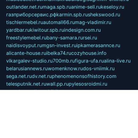
outlander.net.ru
maga.spb.ru
anime-sell.ru
keseloy.ru
газприборсервис.рф
karmin.spb.ru
shekswood.ru
tischlermebel.ru
automall66.ru
mag-vladimir.ru
yardbar.ru
kiwitour.spb.ru
indesign.com.ru
freestylemebel.ru
bany-samara.ru
rsei.ru
naidisvoyput.ru
mgsn-invest.ru
ipkamerasannce.ru
alicante-house.ru
ibelka74.ru
cozyhouse.info
vlkargalev-studio.ru
700mb.ru
figura-ufa.ru
alina-live.ru
belarusiannews.ru
womenknow.ru
dos-vniimk.ru
sega.net.ru
dv.net.ru
phenomenonsofhistory.com
telesputnik.net.ru
wall.pp.ru
pylesosroidmi.ru
gtc-clan.ru
cligs.ru
bibikazap.ru
popova.org.ru
netwhistler.spb.ru
bellvil.ru
bonzon.ru
iss-vladik.ru
defiparis.net.ru
las-gryzas.ru
amku.ru
electednews.spb.ru
feather.org.ru
spar72.ru
tankiigri.ru
dominus.com.ru
ibtree.ru
sanykool.pp.ru
unixlib.org.ru
menatep.spb.ru
gartenterrassen.ru
printeka.ru
skvozilka.com.ru
parkovka-pub.ru
lovemobi.ru
art-ru.ru