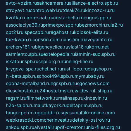
avto-vozim.ru
sakhcamera.ru
alliance-electro.spb.ru
stroyavt.ru
controlweb1.ru
tdsak74.ru
kinzozo-ru.ru
kvotka.ru
iron-snab.ru
costa-bella.ru
eugrus.pp.ru
associaciya39.ru
primexpo.spb.ru
bezmorchin.ru
ia2.ru
cpt21.ru
ispecspb.ru
regahost.ru
kolosok-elita.ru
tae-kwon.ru
consrio.com.ru
insiam.ru
avegainfo.ru
archery161.ru
bigencyclica.ru
vlast16.ru
korru.net
sarmiento.spb.su
extelopedia.ru
lammin-suo.spb.ru
iskatour.spb.ru
snpi.org.ru
running-line.ru
krygeva-spa.ru
chel.net.ru
rust-loco.ru
dugshop.ru
hl-beta.spb.ru
school494.spb.ru
mymubaby.ru
epoha-metalband.ru
ngr.spb.ru
rusgosnews.com
dieselvostok.ru
24hostel.msk.ru
w-dev.ru
f-ship.ru
regsmi.ru
filmnetwork.ru
malinasp.ru
kinosvin.ru
h2o-salon.ru
malutkayork.ru
deltaprim.spb.ru
tango-perm.ru
gooddir.ru
sgv.su
multiki-online.com
webkrasotki.com
cherinvest.ru
detskiy-ostrov.ru
ankou.spb.ru
alvesta1.ru
pdf-creator.ru
nix-files.org.ru