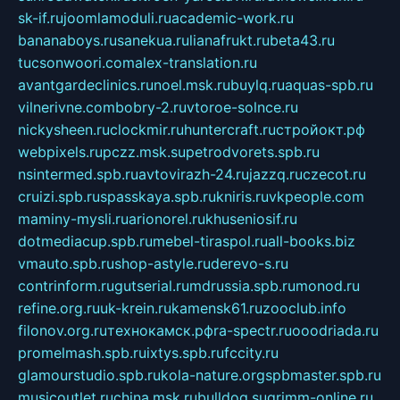
sk-if.ru
joomlamoduli.ru
academic-work.ru
bananaboys.ru
sanekua.ru
lianafrukt.ru
beta43.ru
tucsonwoori.com
alex-translation.ru
avantgardeclinics.ru
noel.msk.ru
buylq.ru
aquas-spb.ru
vilnerivne.com
bobry-2.ru
vtoroe-solnce.ru
nickysheen.ru
clockmir.ru
huntercraft.ru
стройокт.рф
webpixels.ru
pczz.msk.su
petrodvorets.spb.ru
nsintermed.spb.ru
avtovirazh-24.ru
jazzq.ru
czecot.ru
cruizi.spb.ru
spasskaya.spb.ru
kniris.ru
vkpeople.com
maminy-mysli.ru
arionorel.ru
khuseniosif.ru
dotmediacup.spb.ru
mebel-tiraspol.ru
all-books.biz
vmauto.spb.ru
shop-astyle.ru
derevo-s.ru
contrinform.ru
gutserial.ru
mdrussia.spb.ru
monod.ru
refine.org.ru
uk-krein.ru
kamensk61.ru
zooclub.info
filonov.org.ru
технокамск.рф
ra-spectr.ru
ooodriada.ru
promelmash.spb.ru
ixtys.spb.ru
fccity.ru
glamourstudio.spb.ru
kola-nature.org
spbmaster.spb.ru
musicoutlet.ru
china.msk.ru
bulldog.su
grimm-online.ru