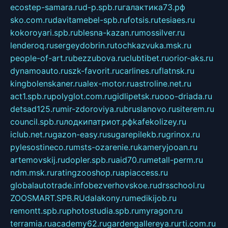
ecostep-samara.ru
d-p.spb.ru
галактика73.рф
sko.com.ru
davitamebel-spb.ru
fotsis.ru
tesiaes.ru
kokoroyari.spb.ru
blesna-kazan.ru
mossilver.ru
lenderoq.ru
sergeydobrin.ru
tochkazvuka.msk.ru
people-of-art.ru
bezzubova.ru
clubtibet.ru
orior-aks.ru
dynamoauto.ru
szk-favorit.ru
carlines.ru
flatnsk.ru
kingbolenskaner.ru
alex-motor.ru
astroline.net.ru
act1.spb.ru
polyglot.com.ru
gidlipetsk.ru
ooo-driada.ru
detsad125.ru
mir-zdoroviya.ru
bruslanovo.ru
siterem.ru
council.spb.ru
лодкипатриот.рф
kafekolizey.ru
iclub.net.ru
gazon-easy.ru
sugarepilekb.ru
grinox.ru
pylesostineco.ru
msts-ozarenie.ru
kameryjooan.ru
artemovskij.ru
dopler.spb.ru
aid70.ru
metall-perm.ru
ndm.msk.ru
ratingzooshop.ru
apiaccess.ru
globalautotrade.info
bezverhovskoe.ru
drsschool.ru
ZOOSMART.SPB.RU
dalakony.ru
medikijob.ru
remontt.spb.ru
photostudia.spb.ru
myragon.ru
terramia.ru
academy62.ru
gardengallereya.ru
rti.com.ru