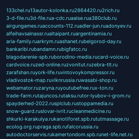
133chel.ru
13autor-kolonka.ru
2864420.ru
2rich.ru
3-d-file.ru
3d-file.ru
a-cdc.ru
aalse.ru
a380club.ru
airgungames.ru
accounts-112.ru
adler-jun.ru
adonyev.ru
alfeihavsalnassr.ru
altaipant.ru
argentinamia.ru
aria-family.ru
arkrym.ru
ashanet.ru
belgorod-day.ru
bankaribi.ru
bandamn.ru
bigfatcc.ru
blagodarenie-spb.ru
borodino-media.ru
card-voice.ru
cardvoice.ru
zed-online.ru
zvonitut.ru
zebra-tlt.ru
zarafshan.ru
york-life.ru
vintovoykompressor.ru
vladivostok-map.ru
vlknrussia.ru
wasabi-shop.ru
webamator.ru
zaryna.ru
youtubefree.ru
x-ton.ru
trade-farm.ru
tajuncos.ru
taksu.ru
tor-lyubov-i-grom.ru
spayderhed-2022.ru
splclub.ru
stoppamedia.ru
snow-guard.ru
slovar-ivrit.ru
cleanmedicine.ru
shkurki-karakulya.ru
kanotiforet.spb.ru
tutmassage.ru
ecolog.org.ru
praga.spb.ru
falcorussia.ru
autodoctorservis.ru
kamertondom.spb.ru
net-life.net.ru