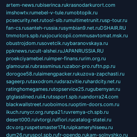
artem-news.ru
biserinca.ru
krasnodarkurort.com
imshowtv.ru
mebel-v-tule.ru
mobtopik.ru
pcsecurity.net.ru
tool-sib.ru
multimetrunit.ru
sp-tour.ru
fan-cs.ru
santeh-russia.ru
symbian9.net.ru
DSHAIR.RU
tmmotors.spb.ru
xjocuricopii.com
musavtomat.msk.ru
obustrojdom.ru
sovetcik.ru
ybaranovskaya.ru
ppknews.ru
cult-alshei.ru
JAPANRUSSIA.RU
proekciyamebel.ru
imper-finans.ru
rim.org.ru
glamourai.ru
brassminus.ru
zabor-pro.ru
ftn.pp.ru
dorogoe58.ru
laimengpacker.ru
kuzova-zapchasti.ru
sageerp.ru
taxodrom.ru
dsrazvitie.ru
hardcity.net.ru
ratinghomegames.ru
topservice25.ru
gubernyan.ru
gtglasslined.ru
ii4.ru
tssport.spb.ru
andorra24.com
blackwallstreet.ru
oboimos.ru
optim-doors.com.ru
ikuch.ru
nycr.org.ru
npa21.ru
vremya-ch.spb.ru
desert000.ru
ivtorgi.ru
ifiori.ru
catalog-statei.ru
dcv.org.ru
spetsmaster174.ru
ipkameryhiseeu.ru
dum26.ru
ruspol.spb.ru
fr-opendp.ru
kam-solnyshko.ru