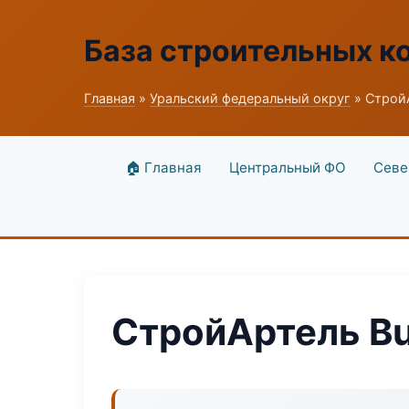
База строительных к
Главная
»
Уральский федеральный округ
» СтройА
🏠 Главная
Центральный ФО
Севе
СтройАртель Bu