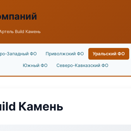
омпаний
ртель Build Камень
ро-Западный ФО
Приволжский ФО
Уральский ФО
Южный ФО
Северо-Кавказский ФО
ild Камень