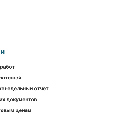
ми
 работ
платежей
женедельный отчёт
их документов
птовым ценам