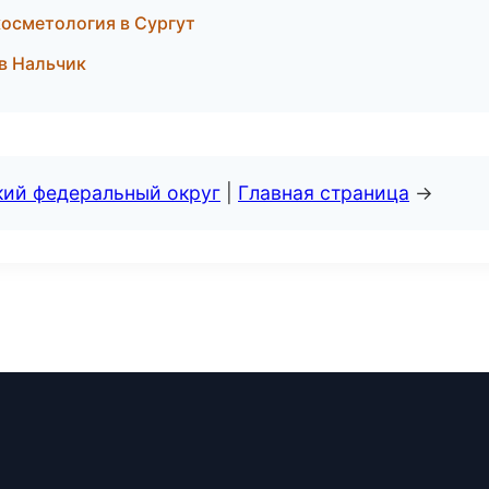
косметология в Сургут
 в Нальчик
кий федеральный округ
|
Главная страница
→