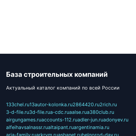
База строительных компаний
Актуальный каталог компаний по всей России
133chel.ru
13autor-kolonka.ru
2864420.ru
2rich.ru
3-d-file.ru
3d-file.ru
a-cdc.ru
aalse.ru
a380club.ru
airgungames.ru
accounts-112.ru
adler-jun.ru
adonyev.ru
alfeihavsalnassr.ru
altaipant.ru
argentinamia.ru
aria-family.ru
arkrym.ru
ashanet.ru
belgorod-day.ru