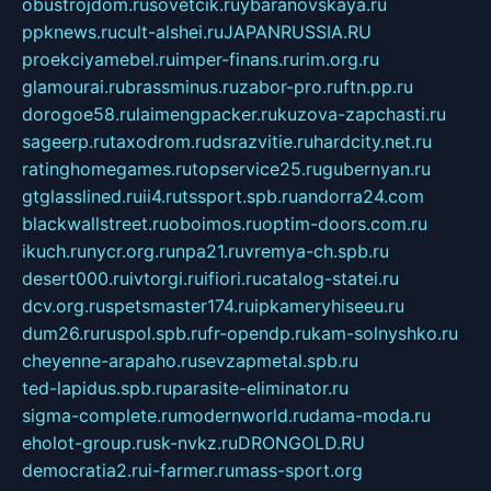
obustrojdom.ru
sovetcik.ru
ybaranovskaya.ru
ppknews.ru
cult-alshei.ru
JAPANRUSSIA.RU
proekciyamebel.ru
imper-finans.ru
rim.org.ru
glamourai.ru
brassminus.ru
zabor-pro.ru
ftn.pp.ru
dorogoe58.ru
laimengpacker.ru
kuzova-zapchasti.ru
sageerp.ru
taxodrom.ru
dsrazvitie.ru
hardcity.net.ru
ratinghomegames.ru
topservice25.ru
gubernyan.ru
gtglasslined.ru
ii4.ru
tssport.spb.ru
andorra24.com
blackwallstreet.ru
oboimos.ru
optim-doors.com.ru
ikuch.ru
nycr.org.ru
npa21.ru
vremya-ch.spb.ru
desert000.ru
ivtorgi.ru
ifiori.ru
catalog-statei.ru
dcv.org.ru
spetsmaster174.ru
ipkameryhiseeu.ru
dum26.ru
ruspol.spb.ru
fr-opendp.ru
kam-solnyshko.ru
cheyenne-arapaho.ru
sevzapmetal.spb.ru
ted-lapidus.spb.ru
parasite-eliminator.ru
sigma-complete.ru
modernworld.ru
dama-moda.ru
eholot-group.ru
sk-nvkz.ru
DRONGOLD.RU
democratia2.ru
i-farmer.ru
mass-sport.org