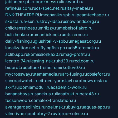
jablonex.spb.ru
bookmess.ru
linkword.ru
refineua.com.ru
cs-spec.net.ru
altay-mebel.ru
DNK-THEATRE.RU
mechaniks.spb.ru
ipcamtechage.ru
skosta.ru
a-sun.ru
stroy-ldsp.ru
snowlands.org.ru
childrensshoes.ru
mrlizzy.ru
mebelsofiakrd.ru
bulizhenko.ru
rumantick.net.ru
mtszerno.ru
daily-fishing.ru
glushiteli-v-spb.ru
megasat.org.ru
localization.net.ru
flyingfish.pp.ru
ds5teremok.ru
aclib.spb.ru
komissionka30.ru
mag-profit.ru
icentre-74.ru
leasing-nsk.ru
hd39.ru
rcd.com.ru
bioprot.ru
deltaextreme.ru
mirkotlov07.ru
mycrossway.ru
temamedia.ru
art-fusing.ru
cbslefort.ru
sunroadwatch.ru
citroen-yaroslavl.ru
ratnews.msk.ru
sk-if.ru
joomlamoduli.ru
academic-work.ru
bananaboys.ru
sanekua.ru
lianafrukt.ru
beta43.ru
tucsonwoori.com
alex-translation.ru
avantgardeclinics.ru
noel.msk.ru
buylq.ru
aquas-spb.ru
vilnerivne.com
bobry-2.ru
vtoroe-solnce.ru