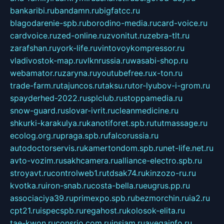
bankaribi.ru
bandamn.ru
bigfatcc.ru
blagodarenie-spb.ru
borodino-media.ru
card-voice.ru
cardvoice.ru
zed-online.ru
zvonitut.ru
zebra-tlt.ru
zarafshan.ru
york-life.ru
vintovoykompressor.ru
vladivostok-map.ru
vlknrussia.ru
wasabi-shop.ru
webamator.ru
zaryna.ru
youtubefree.ru
x-ton.ru
trade-farm.ru
tajuncos.ru
taksu.ru
tor-lyubov-i-grom.ru
spayderhed-2022.ru
splclub.ru
stoppamedia.ru
snow-guard.ru
slovar-ivrit.ru
cleanmedicine.ru
shkurki-karakulya.ru
kanotiforet.spb.ru
tutmassage.ru
ecolog.org.ru
praga.spb.ru
falcorussia.ru
autodoctorservis.ru
kamertondom.spb.ru
net-life.net.ru
avto-vozim.ru
sakhcamera.ru
alliance-electro.spb.ru
stroyavt.ru
controlweb1.ru
tdsak74.ru
kinzozo-ru.ru
kvotka.ru
iron-snab.ru
costa-bella.ru
eugrus.pp.ru
associaciya39.ru
primexpo.spb.ru
bezmorchin.ru
ia2.ru
cpt21.ru
ispecspb.ru
regahost.ru
kolosok-elita.ru
tae-kwon.ru
consrio.com.ru
insiam.ru
avegainfo.ru