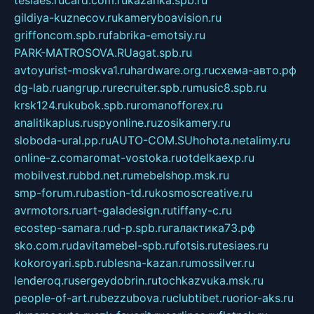
tesiaes.ru
card.com.ru
kazanka.spb.ru
gildiya-kuznecov.ru
kameryboavision.ru
griffoncom.spb.ru
fabrika-emotsiy.ru
PARK-MATROSOVA.RU
agat.spb.ru
avtoyurist-moskva1.ru
hardware.org.ru
схема-авто.рф
dg-lab.ru
angrup.ru
recruiter.spb.ru
music8.spb.ru
krsk124.ru
kubok.spb.ru
romanofforex.ru
analitikaplus.ru
spyonline.ru
zosikamery.ru
sloboda-ural.pp.ru
AUTO-COM.SU
hohota.net
alimy.ru
online-z.com
aromat-vostoka.ru
otdelkaexp.ru
mobilvest.ru
bbd.net.ru
mebelshop.msk.ru
smp-forum.ru
bastion-td.ru
kosmoscreative.ru
avrmotors.ru
art-galadesign.ru
tiffany-c.ru
ecostep-samara.ru
d-p.spb.ru
галактика73.рф
sko.com.ru
davitamebel-spb.ru
fotsis.ru
tesiaes.ru
kokoroyari.spb.ru
blesna-kazan.ru
mossilver.ru
lenderoq.ru
sergeydobrin.ru
tochkazvuka.msk.ru
people-of-art.ru
bezzubova.ru
clubtibet.ru
orior-aks.ru