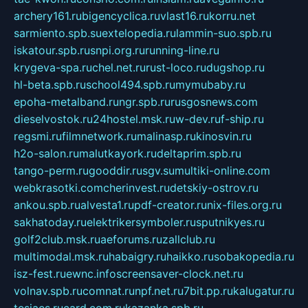
archery161.ru
bigencyclica.ru
vlast16.ru
korru.net
sarmiento.spb.su
extelopedia.ru
lammin-suo.spb.ru
iskatour.spb.ru
snpi.org.ru
running-line.ru
krygeva-spa.ru
chel.net.ru
rust-loco.ru
dugshop.ru
hl-beta.spb.ru
school494.spb.ru
mymubaby.ru
epoha-metalband.ru
ngr.spb.ru
rusgosnews.com
dieselvostok.ru
24hostel.msk.ru
w-dev.ru
f-ship.ru
regsmi.ru
filmnetwork.ru
malinasp.ru
kinosvin.ru
h2o-salon.ru
malutkayork.ru
deltaprim.spb.ru
tango-perm.ru
gooddir.ru
sgv.su
multiki-online.com
webkrasotki.com
cherinvest.ru
detskiy-ostrov.ru
ankou.spb.ru
alvesta1.ru
pdf-creator.ru
nix-files.org.ru
sakhatoday.ru
elektrikersymboler.ru
sputnikyes.ru
golf2club.msk.ru
aeforums.ru
zallclub.ru
multimodal.msk.ru
habaigry.ru
haikko.ru
sobakopedia.ru
isz-fest.ru
ewnc.info
screensaver-clock.net.ru
volnav.spb.ru
comnat.ru
npf.net.ru
7bit.pp.ru
kalugatur.ru