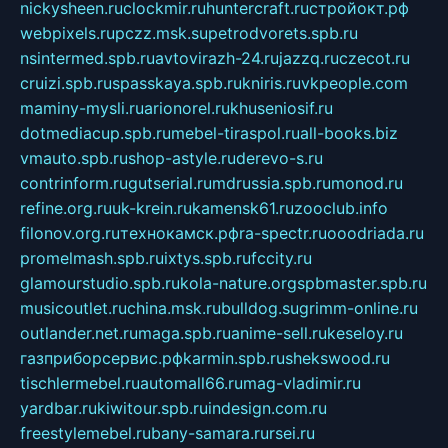
nickysheen.ru
clockmir.ru
huntercraft.ru
стройокт.рф
webpixels.ru
pczz.msk.su
petrodvorets.spb.ru
nsintermed.spb.ru
avtovirazh-24.ru
jazzq.ru
czecot.ru
cruizi.spb.ru
spasskaya.spb.ru
kniris.ru
vkpeople.com
maminy-mysli.ru
arionorel.ru
khuseniosif.ru
dotmediacup.spb.ru
mebel-tiraspol.ru
all-books.biz
vmauto.spb.ru
shop-astyle.ru
derevo-s.ru
contrinform.ru
gutserial.ru
mdrussia.spb.ru
monod.ru
refine.org.ru
uk-krein.ru
kamensk61.ru
zooclub.info
filonov.org.ru
технокамск.рф
ra-spectr.ru
ooodriada.ru
promelmash.spb.ru
ixtys.spb.ru
fccity.ru
glamourstudio.spb.ru
kola-nature.org
spbmaster.spb.ru
musicoutlet.ru
china.msk.ru
bulldog.su
grimm-online.ru
outlander.net.ru
maga.spb.ru
anime-sell.ru
keseloy.ru
газприборсервис.рф
karmin.spb.ru
shekswood.ru
tischlermebel.ru
automall66.ru
mag-vladimir.ru
yardbar.ru
kiwitour.spb.ru
indesign.com.ru
freestylemebel.ru
bany-samara.ru
rsei.ru