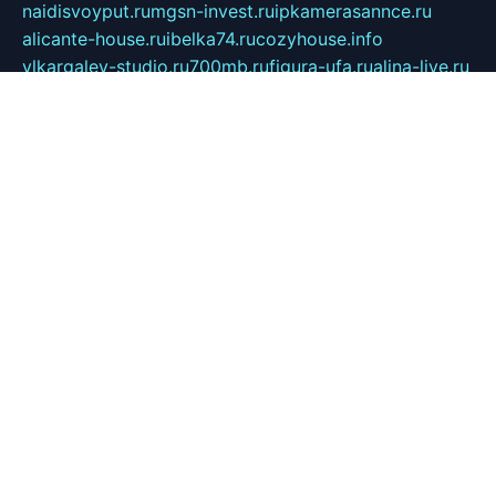
naidisvoyput.ru
mgsn-invest.ru
ipkamerasannce.ru
alicante-house.ru
ibelka74.ru
cozyhouse.info
vlkargalev-studio.ru
700mb.ru
figura-ufa.ru
alina-live.ru
belarusiannews.ru
womenknow.ru
dos-vniimk.ru
sega.net.ru
dv.net.ru
phenomenonsofhistory.com
telesputnik.net.ru
wall.pp.ru
pylesosroidmi.ru
gtc-clan.ru
cligs.ru
bibikazap.ru
popova.org.ru
netwhistler.spb.ru
bellvil.ru
bonzon.ru
iss-vladik.ru
defiparis.net.ru
las-gryzas.ru
amku.ru
electednews.spb.ru
feather.org.ru
spar72.ru
tankiigri.ru
dominus.com.ru
ibtree.ru
sanykool.pp.ru
unixlib.org.ru
menatep.spb.ru
gartenterrassen.ru
printeka.ru
skvozilka.com.ru
parkovka-pub.ru
lovemobi.ru
art-ru.ru
emulatorz.com.ru
alucomp.com.ru
tatforum.com.ru
alternativa-profi.ru
dermakler.ru
artsurvey.ru
aredir.ru
khimspas.ru
centr-maxi.ru
2018r.ru
bort-stomer-defort.ru
professional2.ru
gibsons.ru
artselena.ru
art-pilot.ru
ingredient.spb.ru