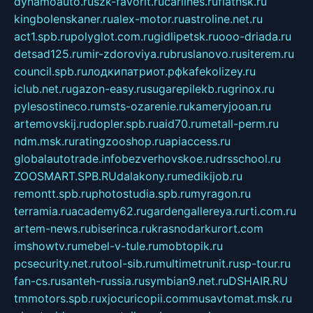
dynamoauto.ru
szk-favorit.ru
carlines.ru
flatnsk.ru
kingbolenskaner.ru
alex-motor.ru
astroline.net.ru
act1.spb.ru
polyglot.com.ru
gidlipetsk.ru
ooo-driada.ru
detsad125.ru
mir-zdoroviya.ru
bruslanovo.ru
siterem.ru
council.spb.ru
лодкипатриот.рф
kafekolizey.ru
iclub.net.ru
gazon-easy.ru
sugarepilekb.ru
grinox.ru
pylesostineco.ru
msts-ozarenie.ru
kameryjooan.ru
artemovskij.ru
dopler.spb.ru
aid70.ru
metall-perm.ru
ndm.msk.ru
ratingzooshop.ru
apiaccess.ru
globalautotrade.info
bezverhovskoe.ru
drsschool.ru
ZOOSMART.SPB.RU
dalakony.ru
medikijob.ru
remontt.spb.ru
photostudia.spb.ru
myragon.ru
terramia.ru
academy62.ru
gardengallereya.ru
rti.com.ru
artem-news.ru
biserinca.ru
krasnodarkurort.com
imshowtv.ru
mebel-v-tule.ru
mobtopik.ru
pcsecurity.net.ru
tool-sib.ru
multimetrunit.ru
sp-tour.ru
fan-cs.ru
santeh-russia.ru
symbian9.net.ru
DSHAIR.RU
tmmotors.spb.ru
xjocuricopii.com
musavtomat.msk.ru