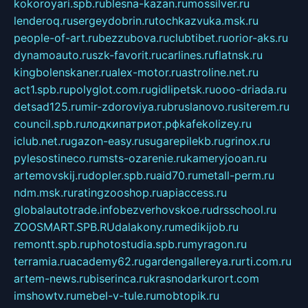
kokoroyari.spb.ru
blesna-kazan.ru
mossilver.ru
lenderoq.ru
sergeydobrin.ru
tochkazvuka.msk.ru
people-of-art.ru
bezzubova.ru
clubtibet.ru
orior-aks.ru
dynamoauto.ru
szk-favorit.ru
carlines.ru
flatnsk.ru
kingbolenskaner.ru
alex-motor.ru
astroline.net.ru
act1.spb.ru
polyglot.com.ru
gidlipetsk.ru
ooo-driada.ru
detsad125.ru
mir-zdoroviya.ru
bruslanovo.ru
siterem.ru
council.spb.ru
лодкипатриот.рф
kafekolizey.ru
iclub.net.ru
gazon-easy.ru
sugarepilekb.ru
grinox.ru
pylesostineco.ru
msts-ozarenie.ru
kameryjooan.ru
artemovskij.ru
dopler.spb.ru
aid70.ru
metall-perm.ru
ndm.msk.ru
ratingzooshop.ru
apiaccess.ru
globalautotrade.info
bezverhovskoe.ru
drsschool.ru
ZOOSMART.SPB.RU
dalakony.ru
medikijob.ru
remontt.spb.ru
photostudia.spb.ru
myragon.ru
terramia.ru
academy62.ru
gardengallereya.ru
rti.com.ru
artem-news.ru
biserinca.ru
krasnodarkurort.com
imshowtv.ru
mebel-v-tule.ru
mobtopik.ru