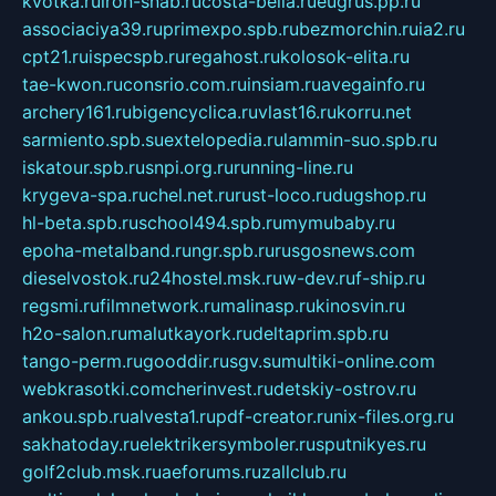
kvotka.ru
iron-snab.ru
costa-bella.ru
eugrus.pp.ru
associaciya39.ru
primexpo.spb.ru
bezmorchin.ru
ia2.ru
cpt21.ru
ispecspb.ru
regahost.ru
kolosok-elita.ru
tae-kwon.ru
consrio.com.ru
insiam.ru
avegainfo.ru
archery161.ru
bigencyclica.ru
vlast16.ru
korru.net
sarmiento.spb.su
extelopedia.ru
lammin-suo.spb.ru
iskatour.spb.ru
snpi.org.ru
running-line.ru
krygeva-spa.ru
chel.net.ru
rust-loco.ru
dugshop.ru
hl-beta.spb.ru
school494.spb.ru
mymubaby.ru
epoha-metalband.ru
ngr.spb.ru
rusgosnews.com
dieselvostok.ru
24hostel.msk.ru
w-dev.ru
f-ship.ru
regsmi.ru
filmnetwork.ru
malinasp.ru
kinosvin.ru
h2o-salon.ru
malutkayork.ru
deltaprim.spb.ru
tango-perm.ru
gooddir.ru
sgv.su
multiki-online.com
webkrasotki.com
cherinvest.ru
detskiy-ostrov.ru
ankou.spb.ru
alvesta1.ru
pdf-creator.ru
nix-files.org.ru
sakhatoday.ru
elektrikersymboler.ru
sputnikyes.ru
golf2club.msk.ru
aeforums.ru
zallclub.ru