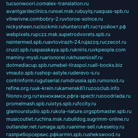
tucsonwoori.com
alex-translation.ru
avantgardeclinics.ru
noel.msk.ru
buylq.ru
aquas-spb.ru
vilnerivne.com
bobry-2.ru
vtoroe-solnce.ru
nickysheen.ru
clockmir.ru
huntercraft.ru
стройокт.рф
webpixels.ru
pczz.msk.su
petrodvorets.spb.ru
nsintermed.spb.ru
avtovirazh-24.ru
jazzq.ru
czecot.ru
cruizi.spb.ru
spasskaya.spb.ru
kniris.ru
vkpeople.com
maminy-mysli.ru
arionorel.ru
khuseniosif.ru
dotmediacup.spb.ru
mebel-tiraspol.ru
all-books.biz
vmauto.spb.ru
shop-astyle.ru
derevo-s.ru
contrinform.ru
gutserial.ru
mdrussia.spb.ru
monod.ru
refine.org.ru
uk-krein.ru
kamensk61.ru
zooclub.info
filonov.org.ru
технокамск.рф
ra-spectr.ru
ooodriada.ru
promelmash.spb.ru
ixtys.spb.ru
fccity.ru
glamourstudio.spb.ru
kola-nature.org
spbmaster.spb.ru
musicoutlet.ru
china.msk.ru
bulldog.su
grimm-online.ru
outlander.net.ru
maga.spb.ru
anime-sell.ru
keseloy.ru
газприборсервис.рф
karmin.spb.ru
shekswood.ru