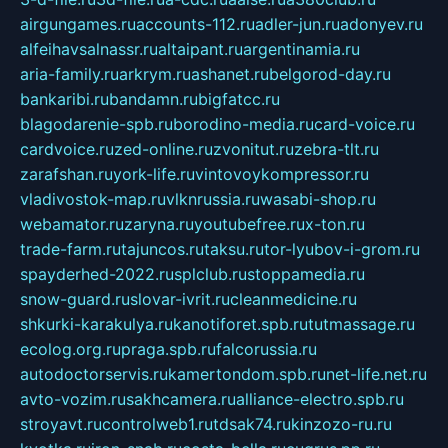
airgungames.ru
accounts-112.ru
adler-jun.ru
adonyev.ru
alfeihavsalnassr.ru
altaipant.ru
argentinamia.ru
aria-family.ru
arkrym.ru
ashanet.ru
belgorod-day.ru
bankaribi.ru
bandamn.ru
bigfatcc.ru
blagodarenie-spb.ru
borodino-media.ru
card-voice.ru
cardvoice.ru
zed-online.ru
zvonitut.ru
zebra-tlt.ru
zarafshan.ru
york-life.ru
vintovoykompressor.ru
vladivostok-map.ru
vlknrussia.ru
wasabi-shop.ru
webamator.ru
zaryna.ru
youtubefree.ru
x-ton.ru
trade-farm.ru
tajuncos.ru
taksu.ru
tor-lyubov-i-grom.ru
spayderhed-2022.ru
splclub.ru
stoppamedia.ru
snow-guard.ru
slovar-ivrit.ru
cleanmedicine.ru
shkurki-karakulya.ru
kanotiforet.spb.ru
tutmassage.ru
ecolog.org.ru
praga.spb.ru
falcorussia.ru
autodoctorservis.ru
kamertondom.spb.ru
net-life.net.ru
avto-vozim.ru
sakhcamera.ru
alliance-electro.spb.ru
stroyavt.ru
controlweb1.ru
tdsak74.ru
kinzozo-ru.ru