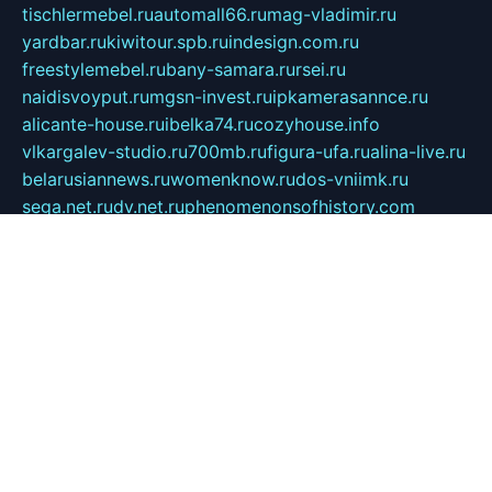
tischlermebel.ru
automall66.ru
mag-vladimir.ru
yardbar.ru
kiwitour.spb.ru
indesign.com.ru
freestylemebel.ru
bany-samara.ru
rsei.ru
naidisvoyput.ru
mgsn-invest.ru
ipkamerasannce.ru
alicante-house.ru
ibelka74.ru
cozyhouse.info
vlkargalev-studio.ru
700mb.ru
figura-ufa.ru
alina-live.ru
belarusiannews.ru
womenknow.ru
dos-vniimk.ru
sega.net.ru
dv.net.ru
phenomenonsofhistory.com
telesputnik.net.ru
wall.pp.ru
pylesosroidmi.ru
gtc-clan.ru
cligs.ru
bibikazap.ru
popova.org.ru
netwhistler.spb.ru
bellvil.ru
bonzon.ru
iss-vladik.ru
defiparis.net.ru
las-gryzas.ru
amku.ru
electednews.spb.ru
feather.org.ru
spar72.ru
tankiigri.ru
dominus.com.ru
ibtree.ru
sanykool.pp.ru
unixlib.org.ru
menatep.spb.ru
gartenterrassen.ru
printeka.ru
skvozilka.com.ru
parkovka-pub.ru
lovemobi.ru
art-ru.ru
emulatorz.com.ru
alucomp.com.ru
tatforum.com.ru
alternativa-profi.ru
dermakler.ru
artsurvey.ru
aredir.ru