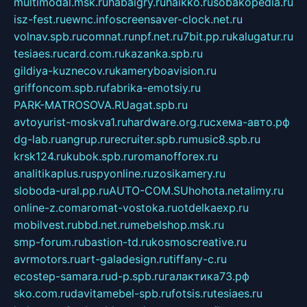
multimodal.msk.ru
habaigry.ru
haikko.ru
sobakopedia.ru
isz-fest.ru
ewnc.info
screensaver-clock.net.ru
volnav.spb.ru
comnat.ru
npf.net.ru
7bit.pp.ru
kalugatur.ru
tesiaes.ru
card.com.ru
kazanka.spb.ru
gildiya-kuznecov.ru
kameryboavision.ru
griffoncom.spb.ru
fabrika-emotsiy.ru
PARK-MATROSOVA.RU
agat.spb.ru
avtoyurist-moskva1.ru
hardware.org.ru
схема-авто.рф
dg-lab.ru
angrup.ru
recruiter.spb.ru
music8.spb.ru
krsk124.ru
kubok.spb.ru
romanofforex.ru
analitikaplus.ru
spyonline.ru
zosikamery.ru
sloboda-ural.pp.ru
AUTO-COM.SU
hohota.net
alimy.ru
online-z.com
aromat-vostoka.ru
otdelkaexp.ru
mobilvest.ru
bbd.net.ru
mebelshop.msk.ru
smp-forum.ru
bastion-td.ru
kosmoscreative.ru
avrmotors.ru
art-galadesign.ru
tiffany-c.ru
ecostep-samara.ru
d-p.spb.ru
галактика73.рф
sko.com.ru
davitamebel-spb.ru
fotsis.ru
tesiaes.ru