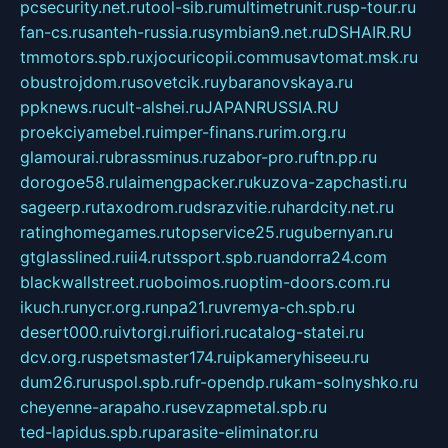
pcsecurity.net.ru
tool-sib.ru
multimetrunit.ru
sp-tour.ru
fan-cs.ru
santeh-russia.ru
symbian9.net.ru
DSHAIR.RU
tmmotors.spb.ru
xjocuricopii.com
musavtomat.msk.ru
obustrojdom.ru
sovetcik.ru
ybaranovskaya.ru
ppknews.ru
cult-alshei.ru
JAPANRUSSIA.RU
proekciyamebel.ru
imper-finans.ru
rim.org.ru
glamourai.ru
brassminus.ru
zabor-pro.ru
ftn.pp.ru
dorogoe58.ru
laimengpacker.ru
kuzova-zapchasti.ru
sageerp.ru
taxodrom.ru
dsrazvitie.ru
hardcity.net.ru
ratinghomegames.ru
topservice25.ru
gubernyan.ru
gtglasslined.ru
ii4.ru
tssport.spb.ru
andorra24.com
blackwallstreet.ru
oboimos.ru
optim-doors.com.ru
ikuch.ru
nycr.org.ru
npa21.ru
vremya-ch.spb.ru
desert000.ru
ivtorgi.ru
ifiori.ru
catalog-statei.ru
dcv.org.ru
spetsmaster174.ru
ipkameryhiseeu.ru
dum26.ru
ruspol.spb.ru
fr-opendp.ru
kam-solnyshko.ru
cheyenne-arapaho.ru
sevzapmetal.spb.ru
ted-lapidus.spb.ru
parasite-eliminator.ru