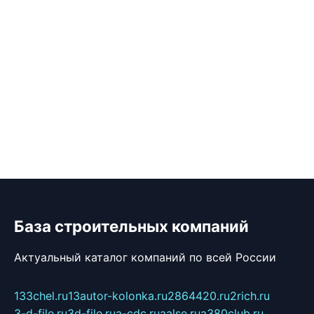
База строительных компаний
Актуальный каталог компаний по всей России
133chel.ru
13autor-kolonka.ru
2864420.ru
2rich.ru
3-d-file.ru
3d-file.ru
a-cdc.ru
aalse.ru
a380club.ru