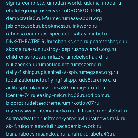
sigma-complete.ru
modernworld.ru
dama-moda.ru
eholot-group.ru
sk-nvkz.ru
DRONGOLD.RU
democratia2.ru
i-farmer.ru
mass-sport.org
jablonex.spb.ru
bookmess.ru
linkword.ru
refineua.com.ru
cs-spec.net.ru
altay-mebel.ru
DNK-THEATRE.RU
mechaniks.spb.ru
ipcamtechage.ru
skosta.ru
a-sun.ru
stroy-ldsp.ru
snowlands.org.ru
childrensshoes.ru
mrlizzy.ru
mebelsofiakrd.ru
bulizhenko.ru
rumantick.net.ru
mtszerno.ru
daily-fishing.ru
glushiteli-v-spb.ru
megasat.org.ru
localization.net.ru
flyingfish.pp.ru
ds5teremok.ru
aclib.spb.ru
komissionka30.ru
mag-profit.ru
icentre-74.ru
leasing-nsk.ru
hd39.ru
rcd.com.ru
bioprot.ru
deltaextreme.ru
mirkotlov07.ru
mycrossway.ru
temamedia.ru
art-fusing.ru
cbslefort.ru
sunroadwatch.ru
citroen-yaroslavl.ru
ratnews.msk.ru
sk-if.ru
joomlamoduli.ru
academic-work.ru
bananaboys.ru
sanekua.ru
lianafrukt.ru
beta43.ru