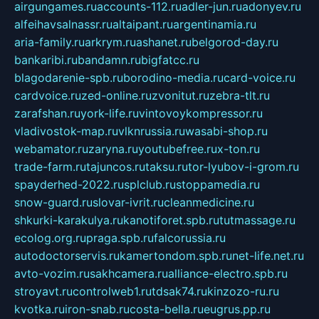
airgungames.ru
accounts-112.ru
adler-jun.ru
adonyev.ru
alfeihavsalnassr.ru
altaipant.ru
argentinamia.ru
aria-family.ru
arkrym.ru
ashanet.ru
belgorod-day.ru
bankaribi.ru
bandamn.ru
bigfatcc.ru
blagodarenie-spb.ru
borodino-media.ru
card-voice.ru
cardvoice.ru
zed-online.ru
zvonitut.ru
zebra-tlt.ru
zarafshan.ru
york-life.ru
vintovoykompressor.ru
vladivostok-map.ru
vlknrussia.ru
wasabi-shop.ru
webamator.ru
zaryna.ru
youtubefree.ru
x-ton.ru
trade-farm.ru
tajuncos.ru
taksu.ru
tor-lyubov-i-grom.ru
spayderhed-2022.ru
splclub.ru
stoppamedia.ru
snow-guard.ru
slovar-ivrit.ru
cleanmedicine.ru
shkurki-karakulya.ru
kanotiforet.spb.ru
tutmassage.ru
ecolog.org.ru
praga.spb.ru
falcorussia.ru
autodoctorservis.ru
kamertondom.spb.ru
net-life.net.ru
avto-vozim.ru
sakhcamera.ru
alliance-electro.spb.ru
stroyavt.ru
controlweb1.ru
tdsak74.ru
kinzozo-ru.ru
kvotka.ru
iron-snab.ru
costa-bella.ru
eugrus.pp.ru