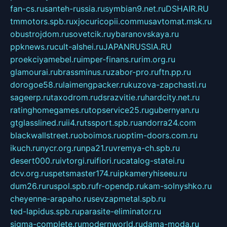
fan-cs.ru
santeh-russia.ru
symbian9.net.ru
DSHAIR.RU
tmmotors.spb.ru
xjocuricopii.com
musavtomat.msk.ru
obustrojdom.ru
sovetcik.ru
ybaranovskaya.ru
ppknews.ru
cult-alshei.ru
JAPANRUSSIA.RU
proekciyamebel.ru
imper-finans.ru
rim.org.ru
glamourai.ru
brassminus.ru
zabor-pro.ru
ftn.pp.ru
dorogoe58.ru
laimengpacker.ru
kuzova-zapchasti.ru
sageerp.ru
taxodrom.ru
dsrazvitie.ru
hardcity.net.ru
ratinghomegames.ru
topservice25.ru
gubernyan.ru
gtglasslined.ru
ii4.ru
tssport.spb.ru
andorra24.com
blackwallstreet.ru
oboimos.ru
optim-doors.com.ru
ikuch.ru
nycr.org.ru
npa21.ru
vremya-ch.spb.ru
desert000.ru
ivtorgi.ru
ifiori.ru
catalog-statei.ru
dcv.org.ru
spetsmaster174.ru
ipkameryhiseeu.ru
dum26.ru
ruspol.spb.ru
fr-opendp.ru
kam-solnyshko.ru
cheyenne-arapaho.ru
sevzapmetal.spb.ru
ted-lapidus.spb.ru
parasite-eliminator.ru
sigma-complete.ru
modernworld.ru
dama-moda.ru