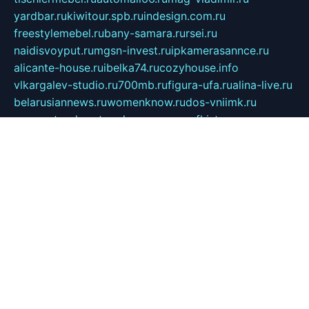
yardbar.ru
kiwitour.spb.ru
indesign.com.ru
freestylemebel.ru
bany-samara.ru
rsei.ru
naidisvoyput.ru
mgsn-invest.ru
ipkamerasannce.ru
alicante-house.ru
ibelka74.ru
cozyhouse.info
vlkargalev-studio.ru
700mb.ru
figura-ufa.ru
alina-live.ru
belarusiannews.ru
womenknow.ru
dos-vniimk.ru
sega.net.ru
dv.net.ru
phenomenonsofhistory.com
telesputnik.net.ru
wall.pp.ru
pylesosroidmi.ru
gtc-clan.ru
cligs.ru
bibikazap.ru
popova.org.ru
netwhistler.spb.ru
bellvil.ru
bonzon.ru
iss-vladik.ru
defiparis.net.ru
las-gryzas.ru
amku.ru
electednews.spb.ru
feather.org.ru
spar72.ru
tankiigri.ru
dominus.com.ru
ibtree.ru
sanykool.pp.ru
unixlib.org.ru
menatep.spb.ru
gartenterrassen.ru
printeka.ru
skvozilka.com.ru
parkovka-pub.ru
lovemobi.ru
art-ru.ru
emulatorz.com.ru
alucomp.com.ru
tatforum.com.ru
alternativa-profi.ru
dermakler.ru
artsurvey.ru
aredir.ru