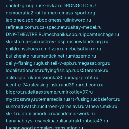
eholot-group.ru
sk-nvkz.ru
DRONGOLD.RU
democratia2.ru
i-farmer.ru
mass-sport.org
jablonex.spb.ru
bookmess.ru
linkword.ru
refineua.com.ru
cs-spec.net.ru
altay-mebel.ru
DNK-THEATRE.RU
mechaniks.spb.ru
ipcamtechage.ru
skosta.ru
a-sun.ru
stroy-ldsp.ru
snowlands.org.ru
childrensshoes.ru
mrlizzy.ru
mebelsofiakrd.ru
bulizhenko.ru
rumantick.net.ru
mtszerno.ru
daily-fishing.ru
glushiteli-v-spb.ru
megasat.org.ru
localization.net.ru
flyingfish.pp.ru
ds5teremok.ru
aclib.spb.ru
komissionka30.ru
mag-profit.ru
icentre-74.ru
leasing-nsk.ru
hd39.ru
rcd.com.ru
bioprot.ru
deltaextreme.ru
mirkotlov07.ru
mycrossway.ru
temamedia.ru
art-fusing.ru
cbslefort.ru
sunroadwatch.ru
citroen-yaroslavl.ru
ratnews.msk.ru
sk-if.ru
joomlamoduli.ru
academic-work.ru
bananaboys.ru
sanekua.ru
lianafrukt.ru
beta43.ru
tucsonwoori.com
alex-translation.ru