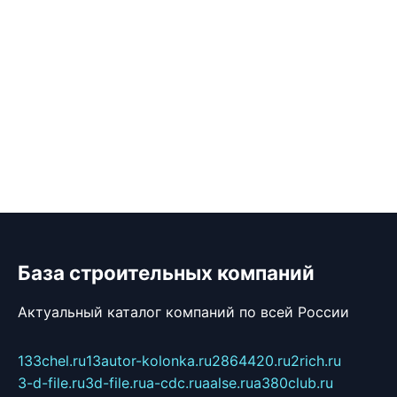
База строительных компаний
Актуальный каталог компаний по всей России
133chel.ru
13autor-kolonka.ru
2864420.ru
2rich.ru
3-d-file.ru
3d-file.ru
a-cdc.ru
aalse.ru
a380club.ru