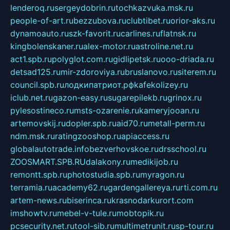
lenderoq.ru
sergeydobrin.ru
tochkazvuka.msk.ru
people-of-art.ru
bezzubova.ru
clubtibet.ru
orior-aks.ru
dynamoauto.ru
szk-favorit.ru
carlines.ru
flatnsk.ru
kingbolenskaner.ru
alex-motor.ru
astroline.net.ru
act1.spb.ru
polyglot.com.ru
gidlipetsk.ru
ooo-driada.ru
detsad125.ru
mir-zdoroviya.ru
bruslanovo.ru
siterem.ru
council.spb.ru
лодкипатриот.рф
kafekolizey.ru
iclub.net.ru
gazon-easy.ru
sugarepilekb.ru
grinox.ru
pylesostineco.ru
msts-ozarenie.ru
kameryjooan.ru
artemovskij.ru
dopler.spb.ru
aid70.ru
metall-perm.ru
ndm.msk.ru
ratingzooshop.ru
apiaccess.ru
globalautotrade.info
bezverhovskoe.ru
drsschool.ru
ZOOSMART.SPB.RU
dalakony.ru
medikijob.ru
remontt.spb.ru
photostudia.spb.ru
myragon.ru
terramia.ru
academy62.ru
gardengallereya.ru
rti.com.ru
artem-news.ru
biserinca.ru
krasnodarkurort.com
imshowtv.ru
mebel-v-tule.ru
mobtopik.ru
pcsecurity.net.ru
tool-sib.ru
multimetrunit.ru
sp-tour.ru