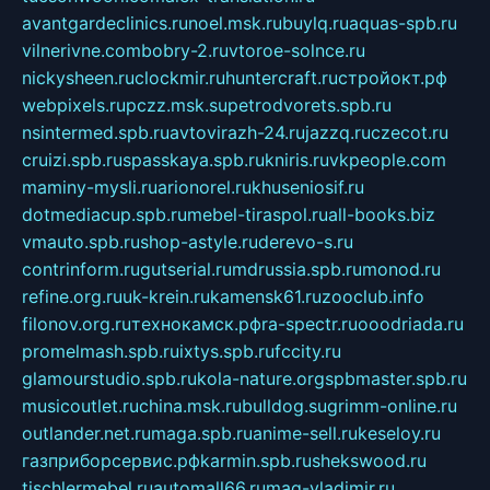
avantgardeclinics.ru
noel.msk.ru
buylq.ru
aquas-spb.ru
vilnerivne.com
bobry-2.ru
vtoroe-solnce.ru
nickysheen.ru
clockmir.ru
huntercraft.ru
стройокт.рф
webpixels.ru
pczz.msk.su
petrodvorets.spb.ru
nsintermed.spb.ru
avtovirazh-24.ru
jazzq.ru
czecot.ru
cruizi.spb.ru
spasskaya.spb.ru
kniris.ru
vkpeople.com
maminy-mysli.ru
arionorel.ru
khuseniosif.ru
dotmediacup.spb.ru
mebel-tiraspol.ru
all-books.biz
vmauto.spb.ru
shop-astyle.ru
derevo-s.ru
contrinform.ru
gutserial.ru
mdrussia.spb.ru
monod.ru
refine.org.ru
uk-krein.ru
kamensk61.ru
zooclub.info
filonov.org.ru
технокамск.рф
ra-spectr.ru
ooodriada.ru
promelmash.spb.ru
ixtys.spb.ru
fccity.ru
glamourstudio.spb.ru
kola-nature.org
spbmaster.spb.ru
musicoutlet.ru
china.msk.ru
bulldog.su
grimm-online.ru
outlander.net.ru
maga.spb.ru
anime-sell.ru
keseloy.ru
газприборсервис.рф
karmin.spb.ru
shekswood.ru
tischlermebel.ru
automall66.ru
mag-vladimir.ru