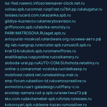
isz-fest.ru
ewnc.info
screensaver-clock.net.ru
volnav.spb.ru
comnat.ru
npf.net.ru
7bit.pp.ru
kalugatur.ru
tesiaes.ru
card.com.ru
kazanka.spb.ru
gildiya-kuznecov.ru
kameryboavision.ru
griffoncom.spb.ru
fabrika-emotsiy.ru
PARK-MATROSOVA.RU
agat.spb.ru
avtoyurist-moskva1.ru
hardware.org.ru
схема-авто.рф
dg-lab.ru
angrup.ru
recruiter.spb.ru
music8.spb.ru
krsk124.ru
kubok.spb.ru
romanofforex.ru
analitikaplus.ru
spyonline.ru
zosikamery.ru
sloboda-ural.pp.ru
AUTO-COM.SU
hohota.net
alimy.ru
online-z.com
aromat-vostoka.ru
otdelkaexp.ru
mobilvest.ru
bbd.net.ru
mebelshop.msk.ru
smp-forum.ru
bastion-td.ru
kosmoscreative.ru
avrmotors.ru
art-galadesign.ru
tiffany-c.ru
ecostep-samara.ru
d-p.spb.ru
галактика73.рф
sko.com.ru
davitamebel-spb.ru
fotsis.ru
tesiaes.ru
kokoroyari.spb.ru
blesna-kazan.ru
mossilver.ru