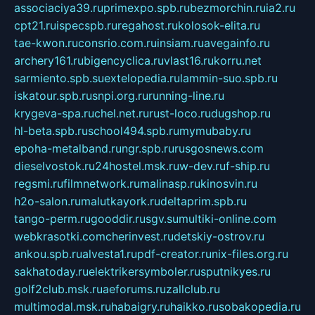
associaciya39.ru
primexpo.spb.ru
bezmorchin.ru
ia2.ru
cpt21.ru
ispecspb.ru
regahost.ru
kolosok-elita.ru
tae-kwon.ru
consrio.com.ru
insiam.ru
avegainfo.ru
archery161.ru
bigencyclica.ru
vlast16.ru
korru.net
sarmiento.spb.su
extelopedia.ru
lammin-suo.spb.ru
iskatour.spb.ru
snpi.org.ru
running-line.ru
krygeva-spa.ru
chel.net.ru
rust-loco.ru
dugshop.ru
hl-beta.spb.ru
school494.spb.ru
mymubaby.ru
epoha-metalband.ru
ngr.spb.ru
rusgosnews.com
dieselvostok.ru
24hostel.msk.ru
w-dev.ru
f-ship.ru
regsmi.ru
filmnetwork.ru
malinasp.ru
kinosvin.ru
h2o-salon.ru
malutkayork.ru
deltaprim.spb.ru
tango-perm.ru
gooddir.ru
sgv.su
multiki-online.com
webkrasotki.com
cherinvest.ru
detskiy-ostrov.ru
ankou.spb.ru
alvesta1.ru
pdf-creator.ru
nix-files.org.ru
sakhatoday.ru
elektrikersymboler.ru
sputnikyes.ru
golf2club.msk.ru
aeforums.ru
zallclub.ru
multimodal.msk.ru
habaigry.ru
haikko.ru
sobakopedia.ru