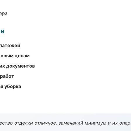
ора
ми
платежей
птовым ценам
их документов
 работ
ая уборка
чество отделки отличное, замечаний минимум и их опер