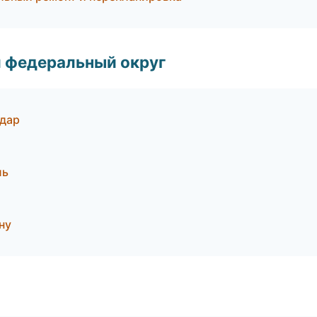
 федеральный округ
дар
ль
ну