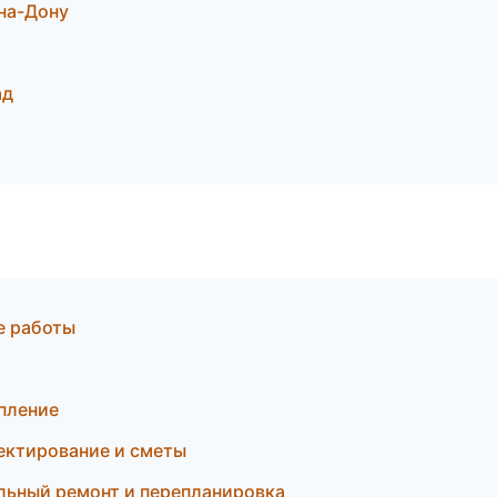
на-Дону
ад
е работы
пление
ектирование и сметы
льный ремонт и перепланировка