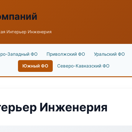
омпаний
ая Интерьер Инженерия
ро-Западный ФО
Приволжский ФО
Уральский ФО
Южный ФО
Северо-Кавказский ФО
терьер Инженерия