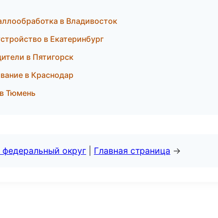
таллообработка в Владивосток
устройство в Екатеринбург
одители в Пятигорск
ивание в Краснодар
 в Тюмень
 федеральный округ
|
Главная страница
→