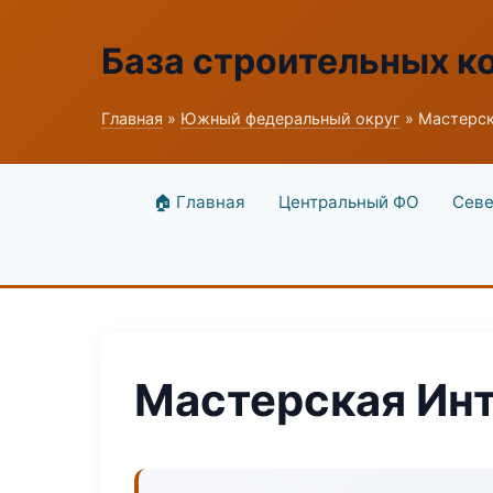
База строительных к
Главная
»
Южный федеральный округ
» Мастерск
🏠 Главная
Центральный ФО
Севе
Мастерская Ин