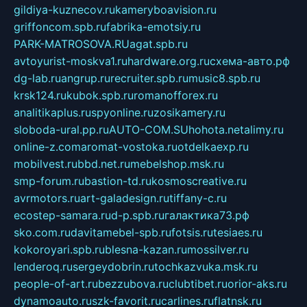
gildiya-kuznecov.ru
kameryboavision.ru
griffoncom.spb.ru
fabrika-emotsiy.ru
PARK-MATROSOVA.RU
agat.spb.ru
avtoyurist-moskva1.ru
hardware.org.ru
схема-авто.рф
dg-lab.ru
angrup.ru
recruiter.spb.ru
music8.spb.ru
krsk124.ru
kubok.spb.ru
romanofforex.ru
analitikaplus.ru
spyonline.ru
zosikamery.ru
sloboda-ural.pp.ru
AUTO-COM.SU
hohota.net
alimy.ru
online-z.com
aromat-vostoka.ru
otdelkaexp.ru
mobilvest.ru
bbd.net.ru
mebelshop.msk.ru
smp-forum.ru
bastion-td.ru
kosmoscreative.ru
avrmotors.ru
art-galadesign.ru
tiffany-c.ru
ecostep-samara.ru
d-p.spb.ru
галактика73.рф
sko.com.ru
davitamebel-spb.ru
fotsis.ru
tesiaes.ru
kokoroyari.spb.ru
blesna-kazan.ru
mossilver.ru
lenderoq.ru
sergeydobrin.ru
tochkazvuka.msk.ru
people-of-art.ru
bezzubova.ru
clubtibet.ru
orior-aks.ru
dynamoauto.ru
szk-favorit.ru
carlines.ru
flatnsk.ru