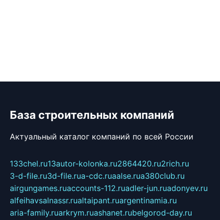
База строительных компаний
Актуальный каталог компаний по всей России
133chel.ru
13autor-kolonka.ru
2864420.ru
2rich.ru
3-d-file.ru
3d-file.ru
a-cdc.ru
aalse.ru
a380club.ru
airgungames.ru
accounts-112.ru
adler-jun.ru
adonyev.ru
alfeihavsalnassr.ru
altaipant.ru
argentinamia.ru
aria-family.ru
arkrym.ru
ashanet.ru
belgorod-day.ru