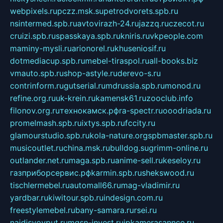
webpixels.ru
pczz.msk.su
petrodvorets.spb.ru
nsintermed.spb.ru
avtovirazh-24.ru
jazzq.ru
czecot.ru
cruizi.spb.ru
spasskaya.spb.ru
kniris.ru
vkpeople.com
maminy-mysli.ru
arionorel.ru
khuseniosif.ru
dotmediacup.spb.ru
mebel-tiraspol.ru
all-books.biz
vmauto.spb.ru
shop-astyle.ru
derevo-s.ru
contrinform.ru
gutserial.ru
mdrussia.spb.ru
monod.ru
refine.org.ru
uk-krein.ru
kamensk61.ru
zooclub.info
filonov.org.ru
технокамск.рф
ra-spectr.ru
ooodriada.ru
promelmash.spb.ru
ixtys.spb.ru
fccity.ru
glamourstudio.spb.ru
kola-nature.org
spbmaster.spb.ru
musicoutlet.ru
china.msk.ru
bulldog.su
grimm-online.ru
outlander.net.ru
maga.spb.ru
anime-sell.ru
keseloy.ru
газприборсервис.рф
karmin.spb.ru
shekswood.ru
tischlermebel.ru
automall66.ru
mag-vladimir.ru
yardbar.ru
kiwitour.spb.ru
indesign.com.ru
freestylemebel.ru
bany-samara.ru
rsei.ru
naidisvoyput.ru
mgsn-invest.ru
ipkamerasannce.ru