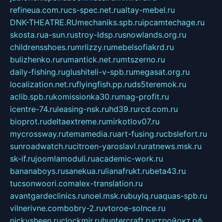
refineua.com.ru
cs-spec.net.ru
altay-mebel.ru
DNK-THEATRE.RU
mechaniks.spb.ru
ipcamtechage.ru
skosta.ru
a-sun.ru
stroy-ldsp.ru
snowlands.org.ru
childrensshoes.ru
mrlizzy.ru
mebelsofiakrd.ru
bulizhenko.ru
rumantick.net.ru
mtszerno.ru
daily-fishing.ru
glushiteli-v-spb.ru
megasat.org.ru
localization.net.ru
flyingfish.pp.ru
ds5teremok.ru
aclib.spb.ru
komissionka30.ru
mag-profit.ru
icentre-74.ru
leasing-nsk.ru
hd39.ru
rcd.com.ru
bioprot.ru
deltaextreme.ru
mirkotlov07.ru
mycrossway.ru
temamedia.ru
art-fusing.ru
cbslefort.ru
sunroadwatch.ru
citroen-yaroslavl.ru
ratnews.msk.ru
sk-if.ru
joomlamoduli.ru
academic-work.ru
bananaboys.ru
sanekua.ru
lianafrukt.ru
beta43.ru
tucsonwoori.com
alex-translation.ru
avantgardeclinics.ru
noel.msk.ru
buylq.ru
aquas-spb.ru
vilnerivne.com
bobry-2.ru
vtoroe-solnce.ru
nickysheen.ru
clockmir.ru
huntercraft.ru
стройокт.рф