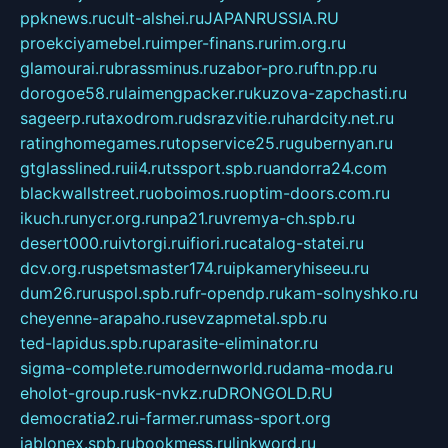
ppknews.ru
cult-alshei.ru
JAPANRUSSIA.RU
proekciyamebel.ru
imper-finans.ru
rim.org.ru
glamourai.ru
brassminus.ru
zabor-pro.ru
ftn.pp.ru
dorogoe58.ru
laimengpacker.ru
kuzova-zapchasti.ru
sageerp.ru
taxodrom.ru
dsrazvitie.ru
hardcity.net.ru
ratinghomegames.ru
topservice25.ru
gubernyan.ru
gtglasslined.ru
ii4.ru
tssport.spb.ru
andorra24.com
blackwallstreet.ru
oboimos.ru
optim-doors.com.ru
ikuch.ru
nycr.org.ru
npa21.ru
vremya-ch.spb.ru
desert000.ru
ivtorgi.ru
ifiori.ru
catalog-statei.ru
dcv.org.ru
spetsmaster174.ru
ipkameryhiseeu.ru
dum26.ru
ruspol.spb.ru
fr-opendp.ru
kam-solnyshko.ru
cheyenne-arapaho.ru
sevzapmetal.spb.ru
ted-lapidus.spb.ru
parasite-eliminator.ru
sigma-complete.ru
modernworld.ru
dama-moda.ru
eholot-group.ru
sk-nvkz.ru
DRONGOLD.RU
democratia2.ru
i-farmer.ru
mass-sport.org
jablonex.spb.ru
bookmess.ru
linkword.ru