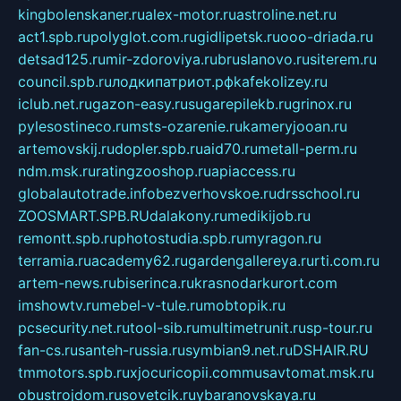
kingbolenskaner.ru
alex-motor.ru
astroline.net.ru
act1.spb.ru
polyglot.com.ru
gidlipetsk.ru
ooo-driada.ru
detsad125.ru
mir-zdoroviya.ru
bruslanovo.ru
siterem.ru
council.spb.ru
лодкипатриот.рф
kafekolizey.ru
iclub.net.ru
gazon-easy.ru
sugarepilekb.ru
grinox.ru
pylesostineco.ru
msts-ozarenie.ru
kameryjooan.ru
artemovskij.ru
dopler.spb.ru
aid70.ru
metall-perm.ru
ndm.msk.ru
ratingzooshop.ru
apiaccess.ru
globalautotrade.info
bezverhovskoe.ru
drsschool.ru
ZOOSMART.SPB.RU
dalakony.ru
medikijob.ru
remontt.spb.ru
photostudia.spb.ru
myragon.ru
terramia.ru
academy62.ru
gardengallereya.ru
rti.com.ru
artem-news.ru
biserinca.ru
krasnodarkurort.com
imshowtv.ru
mebel-v-tule.ru
mobtopik.ru
pcsecurity.net.ru
tool-sib.ru
multimetrunit.ru
sp-tour.ru
fan-cs.ru
santeh-russia.ru
symbian9.net.ru
DSHAIR.RU
tmmotors.spb.ru
xjocuricopii.com
musavtomat.msk.ru
obustrojdom.ru
sovetcik.ru
ybaranovskaya.ru