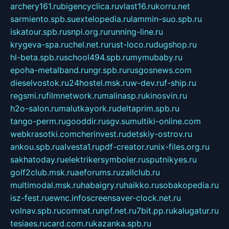
archery161.ru
bigencyclica.ru
vlast16.ru
korru.net
sarmiento.spb.su
extelopedia.ru
lammin-suo.spb.ru
iskatour.spb.ru
snpi.org.ru
running-line.ru
krygeva-spa.ru
chel.net.ru
rust-loco.ru
dugshop.ru
hl-beta.spb.ru
school494.spb.ru
mymubaby.ru
epoha-metalband.ru
ngr.spb.ru
rusgosnews.com
dieselvostok.ru
24hostel.msk.ru
w-dev.ru
f-ship.ru
regsmi.ru
filmnetwork.ru
malinasp.ru
kinosvin.ru
h2o-salon.ru
malutkayork.ru
deltaprim.spb.ru
tango-perm.ru
gooddir.ru
sgv.su
multiki-online.com
webkrasotki.com
cherinvest.ru
detskiy-ostrov.ru
ankou.spb.ru
alvesta1.ru
pdf-creator.ru
nix-files.org.ru
sakhatoday.ru
elektrikersymboler.ru
sputnikyes.ru
golf2club.msk.ru
aeforums.ru
zallclub.ru
multimodal.msk.ru
habaigry.ru
haikko.ru
sobakopedia.ru
isz-fest.ru
ewnc.info
screensaver-clock.net.ru
volnav.spb.ru
comnat.ru
npf.net.ru
7bit.pp.ru
kalugatur.ru
tesiaes.ru
card.com.ru
kazanka.spb.ru