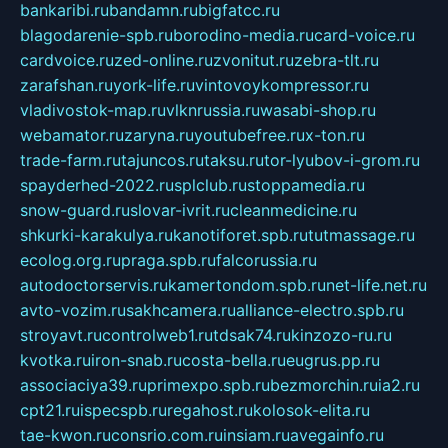
bankaribi.ru
bandamn.ru
bigfatcc.ru
blagodarenie-spb.ru
borodino-media.ru
card-voice.ru
cardvoice.ru
zed-online.ru
zvonitut.ru
zebra-tlt.ru
zarafshan.ru
york-life.ru
vintovoykompressor.ru
vladivostok-map.ru
vlknrussia.ru
wasabi-shop.ru
webamator.ru
zaryna.ru
youtubefree.ru
x-ton.ru
trade-farm.ru
tajuncos.ru
taksu.ru
tor-lyubov-i-grom.ru
spayderhed-2022.ru
splclub.ru
stoppamedia.ru
snow-guard.ru
slovar-ivrit.ru
cleanmedicine.ru
shkurki-karakulya.ru
kanotiforet.spb.ru
tutmassage.ru
ecolog.org.ru
praga.spb.ru
falcorussia.ru
autodoctorservis.ru
kamertondom.spb.ru
net-life.net.ru
avto-vozim.ru
sakhcamera.ru
alliance-electro.spb.ru
stroyavt.ru
controlweb1.ru
tdsak74.ru
kinzozo-ru.ru
kvotka.ru
iron-snab.ru
costa-bella.ru
eugrus.pp.ru
associaciya39.ru
primexpo.spb.ru
bezmorchin.ru
ia2.ru
cpt21.ru
ispecspb.ru
regahost.ru
kolosok-elita.ru
tae-kwon.ru
consrio.com.ru
insiam.ru
avegainfo.ru