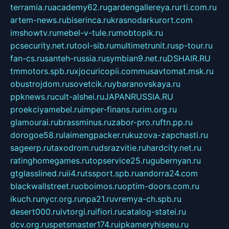
terramia.ru
academy62.ru
gardengallereya.ru
rti.com.ru
artem-news.ru
biserinca.ru
krasnodarkurort.com
imshowtv.ru
mebel-v-tule.ru
mobtopik.ru
pcsecurity.net.ru
tool-sib.ru
multimetrunit.ru
sp-tour.ru
fan-cs.ru
santeh-russia.ru
symbian9.net.ru
DSHAIR.RU
tmmotors.spb.ru
xjocuricopii.com
musavtomat.msk.ru
obustrojdom.ru
sovetcik.ru
ybaranovskaya.ru
ppknews.ru
cult-alshei.ru
JAPANRUSSIA.RU
proekciyamebel.ru
imper-finans.ru
rim.org.ru
glamourai.ru
brassminus.ru
zabor-pro.ru
ftn.pp.ru
dorogoe58.ru
laimengpacker.ru
kuzova-zapchasti.ru
sageerp.ru
taxodrom.ru
dsrazvitie.ru
hardcity.net.ru
ratinghomegames.ru
topservice25.ru
gubernyan.ru
gtglasslined.ru
ii4.ru
tssport.spb.ru
andorra24.com
blackwallstreet.ru
oboimos.ru
optim-doors.com.ru
ikuch.ru
nycr.org.ru
npa21.ru
vremya-ch.spb.ru
desert000.ru
ivtorgi.ru
ifiori.ru
catalog-statei.ru
dcv.org.ru
spetsmaster174.ru
ipkameryhiseeu.ru