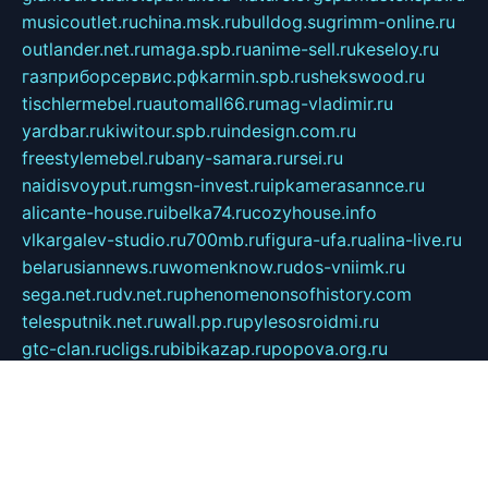
musicoutlet.ru
china.msk.ru
bulldog.su
grimm-online.ru
outlander.net.ru
maga.spb.ru
anime-sell.ru
keseloy.ru
газприборсервис.рф
karmin.spb.ru
shekswood.ru
tischlermebel.ru
automall66.ru
mag-vladimir.ru
yardbar.ru
kiwitour.spb.ru
indesign.com.ru
freestylemebel.ru
bany-samara.ru
rsei.ru
naidisvoyput.ru
mgsn-invest.ru
ipkamerasannce.ru
alicante-house.ru
ibelka74.ru
cozyhouse.info
vlkargalev-studio.ru
700mb.ru
figura-ufa.ru
alina-live.ru
belarusiannews.ru
womenknow.ru
dos-vniimk.ru
sega.net.ru
dv.net.ru
phenomenonsofhistory.com
telesputnik.net.ru
wall.pp.ru
pylesosroidmi.ru
gtc-clan.ru
cligs.ru
bibikazap.ru
popova.org.ru
netwhistler.spb.ru
bellvil.ru
bonzon.ru
iss-vladik.ru
defiparis.net.ru
las-gryzas.ru
amku.ru
electednews.spb.ru
feather.org.ru
spar72.ru
tankiigri.ru
dominus.com.ru
ibtree.ru
sanykool.pp.ru
unixlib.org.ru
menatep.spb.ru
gartenterrassen.ru
printeka.ru