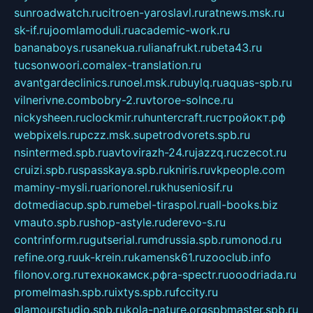
sunroadwatch.ru
citroen-yaroslavl.ru
ratnews.msk.ru
sk-if.ru
joomlamoduli.ru
academic-work.ru
bananaboys.ru
sanekua.ru
lianafrukt.ru
beta43.ru
tucsonwoori.com
alex-translation.ru
avantgardeclinics.ru
noel.msk.ru
buylq.ru
aquas-spb.ru
vilnerivne.com
bobry-2.ru
vtoroe-solnce.ru
nickysheen.ru
clockmir.ru
huntercraft.ru
стройокт.рф
webpixels.ru
pczz.msk.su
petrodvorets.spb.ru
nsintermed.spb.ru
avtovirazh-24.ru
jazzq.ru
czecot.ru
cruizi.spb.ru
spasskaya.spb.ru
kniris.ru
vkpeople.com
maminy-mysli.ru
arionorel.ru
khuseniosif.ru
dotmediacup.spb.ru
mebel-tiraspol.ru
all-books.biz
vmauto.spb.ru
shop-astyle.ru
derevo-s.ru
contrinform.ru
gutserial.ru
mdrussia.spb.ru
monod.ru
refine.org.ru
uk-krein.ru
kamensk61.ru
zooclub.info
filonov.org.ru
технокамск.рф
ra-spectr.ru
ooodriada.ru
promelmash.spb.ru
ixtys.spb.ru
fccity.ru
glamourstudio.spb.ru
kola-nature.org
spbmaster.spb.ru