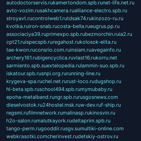
autodoctorservis.ru
kamertondom.spb.ru
net-life.net.ru
avto-vozim.ru
sakhcamera.ru
alliance-electro.spb.ru
stroyavt.ru
controlweb1.ru
tdsak74.ru
kinzozo-ru.ru
kvotka.ru
iron-snab.ru
costa-bella.ru
eugrus.pp.ru
associaciya39.ru
primexpo.spb.ru
bezmorchin.ru
ia2.ru
cpt21.ru
ispecspb.ru
regahost.ru
kolosok-elita.ru
tae-kwon.ru
consrio.com.ru
insiam.ru
avegainfo.ru
archery161.ru
bigencyclica.ru
vlast16.ru
korru.net
sarmiento.spb.su
extelopedia.ru
lammin-suo.spb.ru
iskatour.spb.ru
snpi.org.ru
running-line.ru
krygeva-spa.ru
chel.net.ru
rust-loco.ru
dugshop.ru
hl-beta.spb.ru
school494.spb.ru
mymubaby.ru
epoha-metalband.ru
ngr.spb.ru
rusgosnews.com
dieselvostok.ru
24hostel.msk.ru
w-dev.ru
f-ship.ru
regsmi.ru
filmnetwork.ru
malinasp.ru
kinosvin.ru
h2o-salon.ru
malutkayork.ru
deltaprim.spb.ru
tango-perm.ru
gooddir.ru
sgv.su
multiki-online.com
webkrasotki.com
cherinvest.ru
detskiy-ostrov.ru