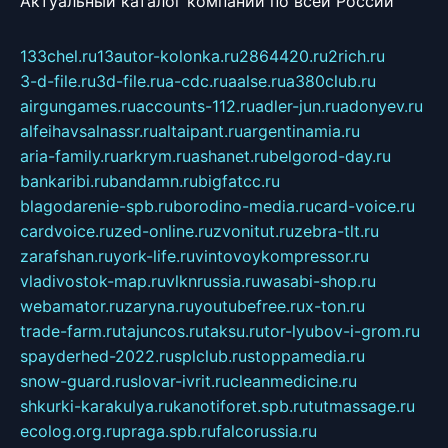
Актуальный каталог компаний по всей России
133chel.ru
13autor-kolonka.ru
2864420.ru
2rich.ru
3-d-file.ru
3d-file.ru
a-cdc.ru
aalse.ru
a380club.ru
airgungames.ru
accounts-112.ru
adler-jun.ru
adonyev.ru
alfeihavsalnassr.ru
altaipant.ru
argentinamia.ru
aria-family.ru
arkrym.ru
ashanet.ru
belgorod-day.ru
bankaribi.ru
bandamn.ru
bigfatcc.ru
blagodarenie-spb.ru
borodino-media.ru
card-voice.ru
cardvoice.ru
zed-online.ru
zvonitut.ru
zebra-tlt.ru
zarafshan.ru
york-life.ru
vintovoykompressor.ru
vladivostok-map.ru
vlknrussia.ru
wasabi-shop.ru
webamator.ru
zaryna.ru
youtubefree.ru
x-ton.ru
trade-farm.ru
tajuncos.ru
taksu.ru
tor-lyubov-i-grom.ru
spayderhed-2022.ru
splclub.ru
stoppamedia.ru
snow-guard.ru
slovar-ivrit.ru
cleanmedicine.ru
shkurki-karakulya.ru
kanotiforet.spb.ru
tutmassage.ru
ecolog.org.ru
praga.spb.ru
falcorussia.ru