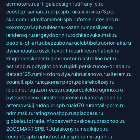
avrmotors.ru
art-galadesign.ru
tiffany-c.ru
ecostep-samara.ru
d-p.spb.ru
галактика73.рф
sko.com.ru
davitamebel-spb.ru
fotsis.ru
tesiaes.ru
kokoroyari.spb.ru
blesna-kazan.ru
mossilver.ru
lenderoq.ru
sergeydobrin.ru
tochkazvuka.msk.ru
people-of-art.ru
bezzubova.ru
clubtibet.ru
orior-aks.ru
dynamoauto.ru
szk-favorit.ru
carlines.ru
flatnsk.ru
kingbolenskaner.ru
alex-motor.ru
astroline.net.ru
act1.spb.ru
polyglot.com.ru
gidlipetsk.ru
ooo-driada.ru
detsad125.ru
mir-zdoroviya.ru
bruslanovo.ru
siterem.ru
council.spb.ru
лодкипатриот.рф
kafekolizey.ru
iclub.net.ru
gazon-easy.ru
sugarepilekb.ru
grinox.ru
pylesostineco.ru
msts-ozarenie.ru
kameryjooan.ru
artemovskij.ru
dopler.spb.ru
aid70.ru
metall-perm.ru
ndm.msk.ru
ratingzooshop.ru
apiaccess.ru
globalautotrade.info
bezverhovskoe.ru
drsschool.ru
ZOOSMART.SPB.RU
dalakony.ru
medikijob.ru
remontt.spb.ru
photostudia.spb.ru
myragon.ru