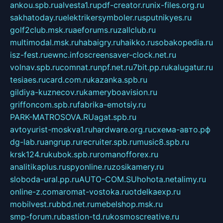
ankou.spb.ru
alvesta1.ru
pdf-creator.ru
nix-files.org.ru
sakhatoday.ru
elektrikersymboler.ru
sputnikyes.ru
golf2club.msk.ru
aeforums.ru
zallclub.ru
multimodal.msk.ru
habaigry.ru
haikko.ru
sobakopedia.ru
isz-fest.ru
ewnc.info
screensaver-clock.net.ru
volnav.spb.ru
comnat.ru
npf.net.ru
7bit.pp.ru
kalugatur.ru
tesiaes.ru
card.com.ru
kazanka.spb.ru
gildiya-kuznecov.ru
kameryboavision.ru
griffoncom.spb.ru
fabrika-emotsiy.ru
PARK-MATROSOVA.RU
agat.spb.ru
avtoyurist-moskva1.ru
hardware.org.ru
схема-авто.рф
dg-lab.ru
angrup.ru
recruiter.spb.ru
music8.spb.ru
krsk124.ru
kubok.spb.ru
romanofforex.ru
analitikaplus.ru
spyonline.ru
zosikamery.ru
sloboda-ural.pp.ru
AUTO-COM.SU
hohota.net
alimy.ru
online-z.com
aromat-vostoka.ru
otdelkaexp.ru
mobilvest.ru
bbd.net.ru
mebelshop.msk.ru
smp-forum.ru
bastion-td.ru
kosmoscreative.ru