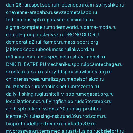
dum26.ru
ruspol.spb.ru
fr-opendp.ru
kam-solnyshko.ru
cheyenne-arapaho.ru
sevzapmetal.spb.ru
ted-lapidus.spb.ru
parasite-eliminator.ru
sigma-complete.ru
modernworld.ru
dama-moda.ru
eholot-group.ru
sk-nvkz.ru
DRONGOLD.RU
democratia2.ru
i-farmer.ru
mass-sport.org
jablonex.spb.ru
bookmess.ru
linkword.ru
refineua.com.ru
cs-spec.net.ru
altay-mebel.ru
DNK-THEATRE.RU
mechaniks.spb.ru
ipcamtechage.ru
skosta.ru
a-sun.ru
stroy-ldsp.ru
snowlands.org.ru
childrensshoes.ru
mrlizzy.ru
mebelsofiakrd.ru
bulizhenko.ru
rumantick.net.ru
mtszerno.ru
daily-fishing.ru
glushiteli-v-spb.ru
megasat.org.ru
localization.net.ru
flyingfish.pp.ru
ds5teremok.ru
aclib.spb.ru
komissionka30.ru
mag-profit.ru
icentre-74.ru
leasing-nsk.ru
hd39.ru
rcd.com.ru
bioprot.ru
deltaextreme.ru
mirkotlov07.ru
mycrossway.ru
temamedia.ru
art-fusing.ru
cbslefort.ru