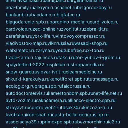
alfeihavsalnassr.ru
altaipant.ru
argentinamia.ru
aria-family.ru
arkrym.ru
ashanet.ru
belgorod-day.ru
bankaribi.ru
bandamn.ru
bigfatcc.ru
blagodarenie-spb.ru
borodino-media.ru
card-voice.ru
cardvoice.ru
zed-online.ru
zvonitut.ru
zebra-tlt.ru
zarafshan.ru
york-life.ru
vintovoykompressor.ru
vladivostok-map.ru
vlknrussia.ru
wasabi-shop.ru
webamator.ru
zaryna.ru
youtubefree.ru
x-ton.ru
trade-farm.ru
tajuncos.ru
taksu.ru
tor-lyubov-i-grom.ru
spayderhed-2022.ru
splclub.ru
stoppamedia.ru
snow-guard.ru
slovar-ivrit.ru
cleanmedicine.ru
shkurki-karakulya.ru
kanotiforet.spb.ru
tutmassage.ru
ecolog.org.ru
praga.spb.ru
falcorussia.ru
autodoctorservis.ru
kamertondom.spb.ru
net-life.net.ru
avto-vozim.ru
sakhcamera.ru
alliance-electro.spb.ru
stroyavt.ru
controlweb1.ru
tdsak74.ru
kinzozo-ru.ru
kvotka.ru
iron-snab.ru
costa-bella.ru
eugrus.pp.ru
associaciya39.ru
primexpo.spb.ru
bezmorchin.ru
ia2.ru