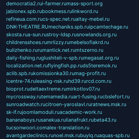
democratia2.ru
i-farmer.ru
mass-sport.org
jablonex.spb.ru
bookmess.ru
linkword.ru
refineua.com.ru
cs-spec.net.ru
altay-mebel.ru
DNK-THEATRE.RU
mechaniks.spb.ru
ipcamtechage.ru
skosta.ru
a-sun.ru
stroy-ldsp.ru
snowlands.org.ru
childrensshoes.ru
mrlizzy.ru
mebelsofiakrd.ru
bulizhenko.ru
rumantick.net.ru
mtszerno.ru
daily-fishing.ru
glushiteli-v-spb.ru
megasat.org.ru
localization.net.ru
flyingfish.pp.ru
ds5teremok.ru
aclib.spb.ru
komissionka30.ru
mag-profit.ru
icentre-74.ru
leasing-nsk.ru
hd39.ru
rcd.com.ru
bioprot.ru
deltaextreme.ru
mirkotlov07.ru
mycrossway.ru
temamedia.ru
art-fusing.ru
cbslefort.ru
sunroadwatch.ru
citroen-yaroslavl.ru
ratnews.msk.ru
sk-if.ru
joomlamoduli.ru
academic-work.ru
bananaboys.ru
sanekua.ru
lianafrukt.ru
beta43.ru
tucsonwoori.com
alex-translation.ru
avantgardeclinics.ru
noel.msk.ru
buylq.ru
aquas-spb.ru