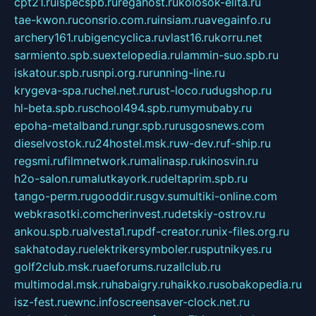
cpt21.ru
ispecspb.ru
regahost.ru
kolosok-elita.ru
tae-kwon.ru
consrio.com.ru
insiam.ru
avegainfo.ru
archery161.ru
bigencyclica.ru
vlast16.ru
korru.net
sarmiento.spb.su
extelopedia.ru
lammin-suo.spb.ru
iskatour.spb.ru
snpi.org.ru
running-line.ru
krygeva-spa.ru
chel.net.ru
rust-loco.ru
dugshop.ru
hl-beta.spb.ru
school494.spb.ru
mymubaby.ru
epoha-metalband.ru
ngr.spb.ru
rusgosnews.com
dieselvostok.ru
24hostel.msk.ru
w-dev.ru
f-ship.ru
regsmi.ru
filmnetwork.ru
malinasp.ru
kinosvin.ru
h2o-salon.ru
malutkayork.ru
deltaprim.spb.ru
tango-perm.ru
gooddir.ru
sgv.su
multiki-online.com
webkrasotki.com
cherinvest.ru
detskiy-ostrov.ru
ankou.spb.ru
alvesta1.ru
pdf-creator.ru
nix-files.org.ru
sakhatoday.ru
elektrikersymboler.ru
sputnikyes.ru
golf2club.msk.ru
aeforums.ru
zallclub.ru
multimodal.msk.ru
habaigry.ru
haikko.ru
sobakopedia.ru
isz-fest.ru
ewnc.info
screensaver-clock.net.ru