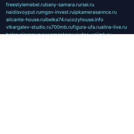
freestylemebel.ru
bany-samara.ru
rsei.ru
naidisvoyput.ru
mgsn-invest.ru
ipkamerasannce.ru
alicante-house.ru
ibelka74.ru
cozyhouse.info
vlkargalev-studio.ru
700mb.ru
figura-ufa.ru
alina-live.ru
belarusiannews.ru
womenknow.ru
dos-vniimk.ru
sega.net.ru
dv.net.ru
phenomenonsofhistory.com
telesputnik.net.ru
wall.pp.ru
pylesosroidmi.ru
gtc-clan.ru
cligs.ru
bibikazap.ru
popova.org.ru
netwhistler.spb.ru
bellvil.ru
bonzon.ru
iss-vladik.ru
defiparis.net.ru
las-gryzas.ru
amku.ru
electednews.spb.ru
feather.org.ru
spar72.ru
tankiigri.ru
dominus.com.ru
ibtree.ru
sanykool.pp.ru
unixlib.org.ru
menatep.spb.ru
gartenterrassen.ru
printeka.ru
skvozilka.com.ru
parkovka-pub.ru
lovemobi.ru
art-ru.ru
emulatorz.com.ru
alucomp.com.ru
tatforum.com.ru
alternativa-profi.ru
dermakler.ru
artsurvey.ru
aredir.ru
khimspas.ru
centr-maxi.ru
2018r.ru
bort-stomer-defort.ru
professional2.ru
gibsons.ru