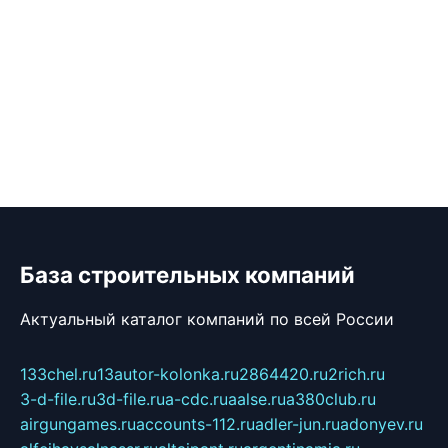
База строительных компаний
Актуальный каталог компаний по всей России
133chel.ru
13autor-kolonka.ru
2864420.ru
2rich.ru
3-d-file.ru
3d-file.ru
a-cdc.ru
aalse.ru
a380club.ru
airgungames.ru
accounts-112.ru
adler-jun.ru
adonyev.ru