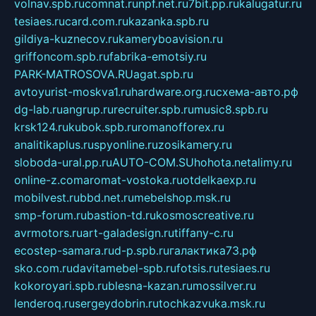
volnav.spb.ru
comnat.ru
npf.net.ru
7bit.pp.ru
kalugatur.ru
tesiaes.ru
card.com.ru
kazanka.spb.ru
gildiya-kuznecov.ru
kameryboavision.ru
griffoncom.spb.ru
fabrika-emotsiy.ru
PARK-MATROSOVA.RU
agat.spb.ru
avtoyurist-moskva1.ru
hardware.org.ru
схема-авто.рф
dg-lab.ru
angrup.ru
recruiter.spb.ru
music8.spb.ru
krsk124.ru
kubok.spb.ru
romanofforex.ru
analitikaplus.ru
spyonline.ru
zosikamery.ru
sloboda-ural.pp.ru
AUTO-COM.SU
hohota.net
alimy.ru
online-z.com
aromat-vostoka.ru
otdelkaexp.ru
mobilvest.ru
bbd.net.ru
mebelshop.msk.ru
smp-forum.ru
bastion-td.ru
kosmoscreative.ru
avrmotors.ru
art-galadesign.ru
tiffany-c.ru
ecostep-samara.ru
d-p.spb.ru
галактика73.рф
sko.com.ru
davitamebel-spb.ru
fotsis.ru
tesiaes.ru
kokoroyari.spb.ru
blesna-kazan.ru
mossilver.ru
lenderoq.ru
sergeydobrin.ru
tochkazvuka.msk.ru