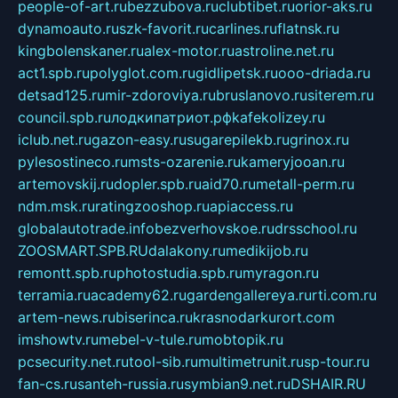
people-of-art.ru
bezzubova.ru
clubtibet.ru
orior-aks.ru
dynamoauto.ru
szk-favorit.ru
carlines.ru
flatnsk.ru
kingbolenskaner.ru
alex-motor.ru
astroline.net.ru
act1.spb.ru
polyglot.com.ru
gidlipetsk.ru
ooo-driada.ru
detsad125.ru
mir-zdoroviya.ru
bruslanovo.ru
siterem.ru
council.spb.ru
лодкипатриот.рф
kafekolizey.ru
iclub.net.ru
gazon-easy.ru
sugarepilekb.ru
grinox.ru
pylesostineco.ru
msts-ozarenie.ru
kameryjooan.ru
artemovskij.ru
dopler.spb.ru
aid70.ru
metall-perm.ru
ndm.msk.ru
ratingzooshop.ru
apiaccess.ru
globalautotrade.info
bezverhovskoe.ru
drsschool.ru
ZOOSMART.SPB.RU
dalakony.ru
medikijob.ru
remontt.spb.ru
photostudia.spb.ru
myragon.ru
terramia.ru
academy62.ru
gardengallereya.ru
rti.com.ru
artem-news.ru
biserinca.ru
krasnodarkurort.com
imshowtv.ru
mebel-v-tule.ru
mobtopik.ru
pcsecurity.net.ru
tool-sib.ru
multimetrunit.ru
sp-tour.ru
fan-cs.ru
santeh-russia.ru
symbian9.net.ru
DSHAIR.RU