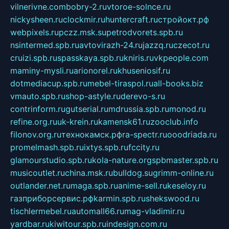
vilnerivne.com
bobry-2.ru
vtoroe-solnce.ru
nickysheen.ru
clockmir.ru
huntercraft.ru
стройокт.рф
webpixels.ru
pczz.msk.su
petrodvorets.spb.ru
nsintermed.spb.ru
avtovirazh-24.ru
jazzq.ru
czecot.ru
cruizi.spb.ru
spasskaya.spb.ru
kniris.ru
vkpeople.com
maminy-mysli.ru
arionorel.ru
khuseniosif.ru
dotmediacup.spb.ru
mebel-tiraspol.ru
all-books.biz
vmauto.spb.ru
shop-astyle.ru
derevo-s.ru
contrinform.ru
gutserial.ru
mdrussia.spb.ru
monod.ru
refine.org.ru
uk-krein.ru
kamensk61.ru
zooclub.info
filonov.org.ru
технокамск.рф
ra-spectr.ru
ooodriada.ru
promelmash.spb.ru
ixtys.spb.ru
fccity.ru
glamourstudio.spb.ru
kola-nature.org
spbmaster.spb.ru
musicoutlet.ru
china.msk.ru
bulldog.su
grimm-online.ru
outlander.net.ru
maga.spb.ru
anime-sell.ru
keseloy.ru
газприборсервис.рф
karmin.spb.ru
shekswood.ru
tischlermebel.ru
automall66.ru
mag-vladimir.ru
yardbar.ru
kiwitour.spb.ru
indesign.com.ru