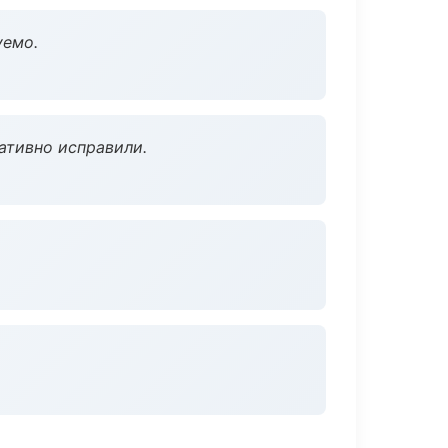
уемо.
ативно исправили.