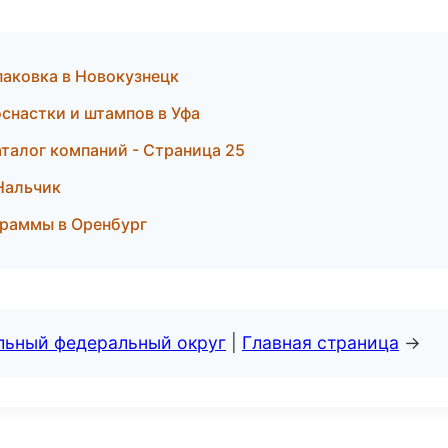
паковка в Новокузнецк
оснастки и штампов в Уфа
талог компаний - Страница 25
 Нальчик
ограммы в Оренбург
альный федеральный округ
|
Главная страница
→