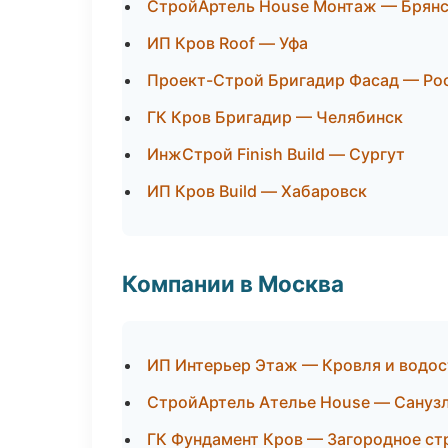
СтройАртель House Монтаж — Брян
ИП Кров Roof — Уфа
Проект-Строй Бригадир Фасад — Ро
ГК Кров Бригадир — Челябинск
ИнжСтрой Finish Build — Сургут
ИП Кров Build — Хабаровск
Компании в Москва
ИП Интерьер Этаж — Кровля и водо
СтройАртель Ателье House — Санузл
ГК Фундамент Кров — Загородное ст