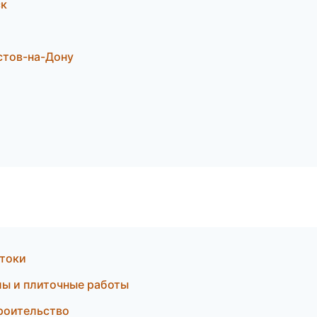
ск
стов-на-Дону
стоки
ы и плиточные работы
роительство