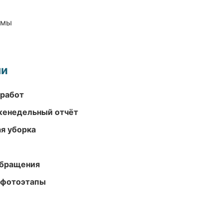
емы
ми
 работ
женедельный отчёт
ая уборка
обращения
 фотоэтапы