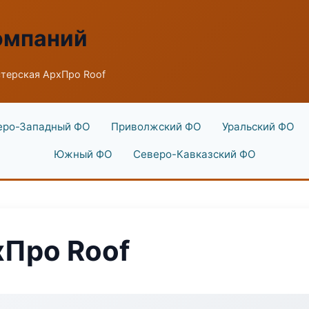
омпаний
терская АрхПро Roof
еро-Западный ФО
Приволжский ФО
Уральский ФО
Южный ФО
Северо-Кавказский ФО
хПро Roof