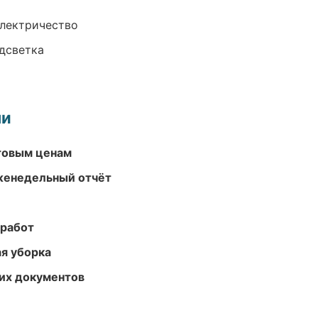
электричество
одсветка
ми
птовым ценам
женедельный отчёт
 работ
ая уборка
их документов