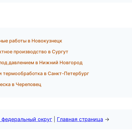
ные работы в Новокузнецк
актное производство в Сургут
 под давлением в Нижний Новгород
и термообработка в Санкт-Петербург
веска в Череповец
 федеральный округ
|
Главная страница
→