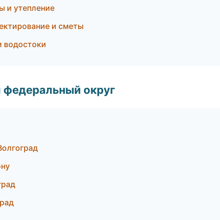
 и утепление
ектирование и сметы
и водостоки
 федеральный округ
Волгоград
ону
град
град