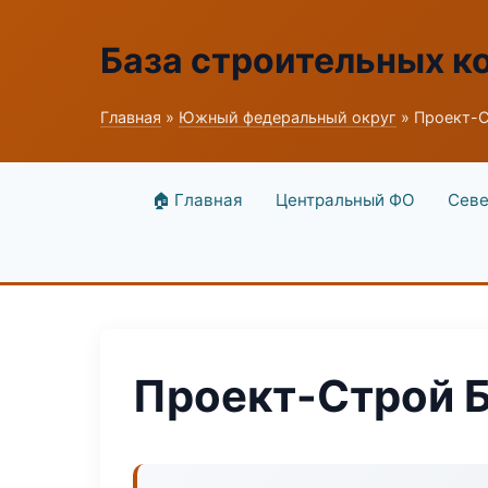
База строительных к
Главная
»
Южный федеральный округ
» Проект-С
🏠 Главная
Центральный ФО
Севе
Проект-Строй 