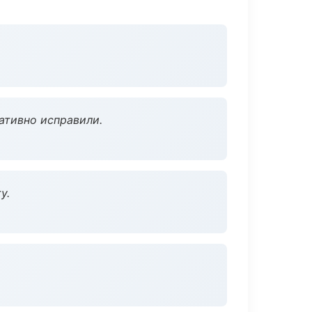
ативно исправили.
у.