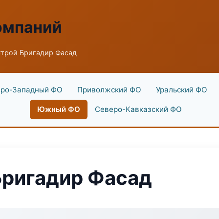
омпаний
трой Бригадир Фасад
ро-Западный ФО
Приволжский ФО
Уральский ФО
Южный ФО
Северо-Кавказский ФО
Бригадир Фасад