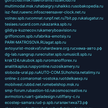
golf2club.msk.ru
aeforums.ru
zallclub.ru
multimodal.msk.ru
habaigry.ru
haikko.ru
sobakopedia.ru
isz-fest.ru
ewnc.info
screensaver-clock.net.ru
volnav.spb.ru
comnat.ru
npf.net.ru
7bit.pp.ru
kalugatur.ru
tesiaes.ru
card.com.ru
kazanka.spb.ru
gildiya-kuznecov.ru
kameryboavision.ru
griffoncom.spb.ru
fabrika-emotsiy.ru
PARK-MATROSOVA.RU
agat.spb.ru
avtoyurist-moskva1.ru
hardware.org.ru
схема-авто.рф
dg-lab.ru
angrup.ru
recruiter.spb.ru
music8.spb.ru
krsk124.ru
kubok.spb.ru
romanofforex.ru
analitikaplus.ru
spyonline.ru
zosikamery.ru
sloboda-ural.pp.ru
AUTO-COM.SU
hohota.net
alimy.ru
online-z.com
aromat-vostoka.ru
otdelkaexp.ru
mobilvest.ru
bbd.net.ru
mebelshop.msk.ru
smp-forum.ru
bastion-td.ru
kosmoscreative.ru
avrmotors.ru
art-galadesign.ru
tiffany-c.ru
ecostep-samara.ru
d-p.spb.ru
галактика73.рф