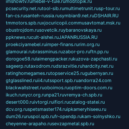
imshowtv.ru
mebel-v-tule.ru
mobtopik.ru
pcsecurity.net.ru
tool-sib.ru
multimetrunit.ru
sp-tour.ru
fan-cs.ru
santeh-russia.ru
symbian9.net.ru
DSHAIR.RU
tmmotors.spb.ru
xjocuricopii.com
musavtomat.msk.ru
obustrojdom.ru
sovetcik.ru
ybaranovskaya.ru
ppknews.ru
cult-alshei.ru
JAPANRUSSIA.RU
proekciyamebel.ru
imper-finans.ru
rim.org.ru
glamourai.ru
brassminus.ru
zabor-pro.ru
ftn.pp.ru
dorogoe58.ru
laimengpacker.ru
kuzova-zapchasti.ru
sageerp.ru
taxodrom.ru
dsrazvitie.ru
hardcity.net.ru
ratinghomegames.ru
topservice25.ru
gubernyan.ru
gtglasslined.ru
ii4.ru
tssport.spb.ru
andorra24.com
blackwallstreet.ru
oboimos.ru
optim-doors.com.ru
ikuch.ru
nycr.org.ru
npa21.ru
vremya-ch.spb.ru
desert000.ru
ivtorgi.ru
ifiori.ru
catalog-statei.ru
dcv.org.ru
spetsmaster174.ru
ipkameryhiseeu.ru
dum26.ru
ruspol.spb.ru
fr-opendp.ru
kam-solnyshko.ru
cheyenne-arapaho.ru
sevzapmetal.spb.ru