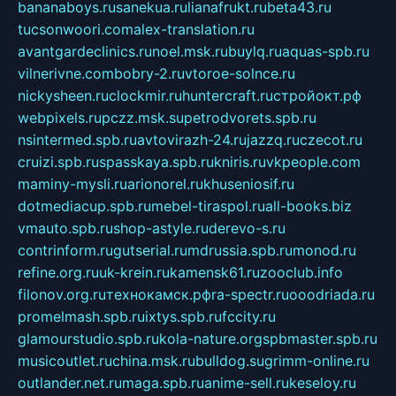
bananaboys.ru
sanekua.ru
lianafrukt.ru
beta43.ru
tucsonwoori.com
alex-translation.ru
avantgardeclinics.ru
noel.msk.ru
buylq.ru
aquas-spb.ru
vilnerivne.com
bobry-2.ru
vtoroe-solnce.ru
nickysheen.ru
clockmir.ru
huntercraft.ru
стройокт.рф
webpixels.ru
pczz.msk.su
petrodvorets.spb.ru
nsintermed.spb.ru
avtovirazh-24.ru
jazzq.ru
czecot.ru
cruizi.spb.ru
spasskaya.spb.ru
kniris.ru
vkpeople.com
maminy-mysli.ru
arionorel.ru
khuseniosif.ru
dotmediacup.spb.ru
mebel-tiraspol.ru
all-books.biz
vmauto.spb.ru
shop-astyle.ru
derevo-s.ru
contrinform.ru
gutserial.ru
mdrussia.spb.ru
monod.ru
refine.org.ru
uk-krein.ru
kamensk61.ru
zooclub.info
filonov.org.ru
технокамск.рф
ra-spectr.ru
ooodriada.ru
promelmash.spb.ru
ixtys.spb.ru
fccity.ru
glamourstudio.spb.ru
kola-nature.org
spbmaster.spb.ru
musicoutlet.ru
china.msk.ru
bulldog.su
grimm-online.ru
outlander.net.ru
maga.spb.ru
anime-sell.ru
keseloy.ru