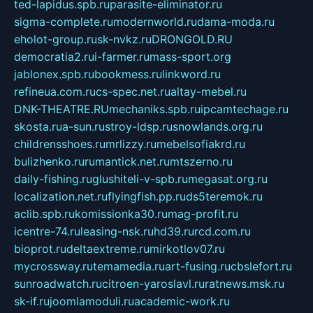
ted-lapidus.spb.ru
parasite-eliminator.ru
sigma-complete.ru
modernworld.ru
dama-moda.ru
eholot-group.ru
sk-nvkz.ru
DRONGOLD.RU
democratia2.ru
i-farmer.ru
mass-sport.org
jablonex.spb.ru
bookmess.ru
linkword.ru
refineua.com.ru
cs-spec.net.ru
altay-mebel.ru
DNK-THEATRE.RU
mechaniks.spb.ru
ipcamtechage.ru
skosta.ru
a-sun.ru
stroy-ldsp.ru
snowlands.org.ru
childrensshoes.ru
mrlizzy.ru
mebelsofiakrd.ru
bulizhenko.ru
rumantick.net.ru
mtszerno.ru
daily-fishing.ru
glushiteli-v-spb.ru
megasat.org.ru
localization.net.ru
flyingfish.pp.ru
ds5teremok.ru
aclib.spb.ru
komissionka30.ru
mag-profit.ru
icentre-74.ru
leasing-nsk.ru
hd39.ru
rcd.com.ru
bioprot.ru
deltaextreme.ru
mirkotlov07.ru
mycrossway.ru
temamedia.ru
art-fusing.ru
cbslefort.ru
sunroadwatch.ru
citroen-yaroslavl.ru
ratnews.msk.ru
sk-if.ru
joomlamoduli.ru
academic-work.ru