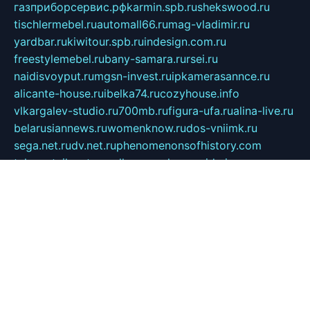
газприборсервис.рф
karmin.spb.ru
shekswood.ru
tischlermebel.ru
automall66.ru
mag-vladimir.ru
yardbar.ru
kiwitour.spb.ru
indesign.com.ru
freestylemebel.ru
bany-samara.ru
rsei.ru
naidisvoyput.ru
mgsn-invest.ru
ipkamerasannce.ru
alicante-house.ru
ibelka74.ru
cozyhouse.info
vlkargalev-studio.ru
700mb.ru
figura-ufa.ru
alina-live.ru
belarusiannews.ru
womenknow.ru
dos-vniimk.ru
sega.net.ru
dv.net.ru
phenomenonsofhistory.com
telesputnik.net.ru
wall.pp.ru
pylesosroidmi.ru
gtc-clan.ru
cligs.ru
bibikazap.ru
popova.org.ru
netwhistler.spb.ru
bellvil.ru
bonzon.ru
iss-vladik.ru
defiparis.net.ru
las-gryzas.ru
amku.ru
electednews.spb.ru
feather.org.ru
spar72.ru
tankiigri.ru
dominus.com.ru
ibtree.ru
sanykool.pp.ru
unixlib.org.ru
menatep.spb.ru
gartenterrassen.ru
printeka.ru
skvozilka.com.ru
parkovka-pub.ru
lovemobi.ru
art-ru.ru
emulatorz.com.ru
alucomp.com.ru
tatforum.com.ru