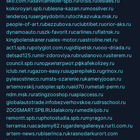
sko.com.ru
davitamebel-spb.ru
fotsis.ru
tesiaes.ru
kokoroyari.spb.ru
blesna-kazan.ru
mossilver.ru
lenderoq.ru
sergeydobrin.ru
tochkazvuka.msk.ru
people-of-art.ru
bezzubova.ru
clubtibet.ru
orior-aks.ru
dynamoauto.ru
szk-favorit.ru
carlines.ru
flatnsk.ru
kingbolenskaner.ru
alex-motor.ru
astroline.net.ru
act1.spb.ru
polyglot.com.ru
gidlipetsk.ru
ooo-driada.ru
detsad125.ru
mir-zdoroviya.ru
bruslanovo.ru
siterem.ru
council.spb.ru
лодкипатриот.рф
kafekolizey.ru
iclub.net.ru
gazon-easy.ru
sugarepilekb.ru
grinox.ru
pylesostineco.ru
msts-ozarenie.ru
kameryjooan.ru
artemovskij.ru
dopler.spb.ru
aid70.ru
metall-perm.ru
ndm.msk.ru
ratingzooshop.ru
apiaccess.ru
globalautotrade.info
bezverhovskoe.ru
drsschool.ru
ZOOSMART.SPB.RU
dalakony.ru
medikijob.ru
remontt.spb.ru
photostudia.spb.ru
myragon.ru
terramia.ru
academy62.ru
gardengallereya.ru
rti.com.ru
artem-news.ru
biserinca.ru
krasnodarkurort.com