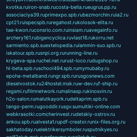
kvotka.ru
iron-snab.ru
costa-bella.ru
eugrus.pp.ru
associaciya39.ru
primexpo.spb.ru
bezmorchin.ru
ia2.ru
cpt21.ru
ispecspb.ru
regahost.ru
kolosok-elita.ru
tae-kwon.ru
consrio.com.ru
insiam.ru
avegainfo.ru
archery161.ru
bigencyclica.ru
vlast16.ru
korru.net
sarmiento.spb.su
extelopedia.ru
lammin-suo.spb.ru
iskatour.spb.ru
snpi.org.ru
running-line.ru
krygeva-spa.ru
chel.net.ru
rust-loco.ru
dugshop.ru
hl-beta.spb.ru
school494.spb.ru
mymubaby.ru
epoha-metalband.ru
ngr.spb.ru
rusgosnews.com
dieselvostok.ru
24hostel.msk.ru
w-dev.ru
f-ship.ru
regsmi.ru
filmnetwork.ru
malinasp.ru
kinosvin.ru
h2o-salon.ru
malutkayork.ru
deltaprim.spb.ru
tango-perm.ru
gooddir.ru
sgv.su
multiki-online.com
webkrasotki.com
cherinvest.ru
detskiy-ostrov.ru
ankou.spb.ru
alvesta1.ru
pdf-creator.ru
nix-files.org.ru
sakhatoday.ru
elektrikersymboler.ru
sputnikyes.ru