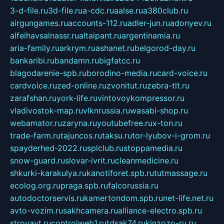
3-d-file.ru
3d-file.ru
a-cdc.ru
aalse.ru
a380club.ru
airgungames.ru
accounts-112.ru
adler-jun.ru
adonyev.ru
alfeihavsalnassr.ru
altaipant.ru
argentinamia.ru
aria-family.ru
arkrym.ru
ashanet.ru
belgorod-day.ru
bankaribi.ru
bandamn.ru
bigfatcc.ru
blagodarenie-spb.ru
borodino-media.ru
card-voice.ru
cardvoice.ru
zed-online.ru
zvonitut.ru
zebra-tlt.ru
zarafshan.ru
york-life.ru
vintovoykompressor.ru
vladivostok-map.ru
vlknrussia.ru
wasabi-shop.ru
webamator.ru
zaryna.ru
youtubefree.ru
x-ton.ru
trade-farm.ru
tajuncos.ru
taksu.ru
tor-lyubov-i-grom.ru
spayderhed-2022.ru
splclub.ru
stoppamedia.ru
snow-guard.ru
slovar-ivrit.ru
cleanmedicine.ru
shkurki-karakulya.ru
kanotiforet.spb.ru
tutmassage.ru
ecolog.org.ru
praga.spb.ru
falcorussia.ru
autodoctorservis.ru
kamertondom.spb.ru
net-life.net.ru
avto-vozim.ru
sakhcamera.ru
alliance-electro.spb.ru
stroyavt.ru
controlweb1.ru
tdsak74.ru
kinzozo-ru.ru