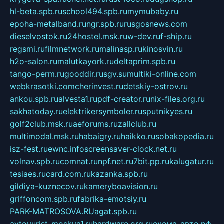
hl-beta.spb.ru
school494.spb.ru
mymubaby.ru
epoha-metalband.ru
ngr.spb.ru
rusgosnews.com
dieselvostok.ru
24hostel.msk.ru
w-dev.ru
f-ship.ru
regsmi.ru
filmnetwork.ru
malinasp.ru
kinosvin.ru
h2o-salon.ru
malutkayork.ru
deltaprim.spb.ru
tango-perm.ru
gooddir.ru
sgv.su
multiki-online.com
webkrasotki.com
cherinvest.ru
detskiy-ostrov.ru
ankou.spb.ru
alvesta1.ru
pdf-creator.ru
nix-files.org.ru
sakhatoday.ru
elektrikersymboler.ru
sputnikyes.ru
golf2club.msk.ru
aeforums.ru
zallclub.ru
multimodal.msk.ru
habaigry.ru
haikko.ru
sobakopedia.ru
isz-fest.ru
ewnc.info
screensaver-clock.net.ru
volnav.spb.ru
comnat.ru
npf.net.ru
7bit.pp.ru
kalugatur.ru
tesiaes.ru
card.com.ru
kazanka.spb.ru
gildiya-kuznecov.ru
kameryboavision.ru
griffoncom.spb.ru
fabrika-emotsiy.ru
PARK-MATROSOVA.RU
agat.spb.ru