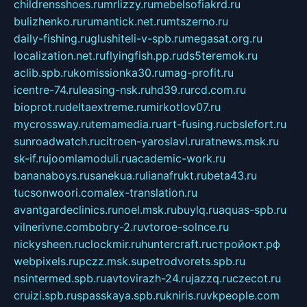
childrensshoes.ru
mrlizzy.ru
mebelsofiakrd.ru
bulizhenko.ru
rumantick.net.ru
mtszerno.ru
daily-fishing.ru
glushiteli-v-spb.ru
megasat.org.ru
localization.net.ru
flyingfish.pp.ru
ds5teremok.ru
aclib.spb.ru
komissionka30.ru
mag-profit.ru
icentre-74.ru
leasing-nsk.ru
hd39.ru
rcd.com.ru
bioprot.ru
deltaextreme.ru
mirkotlov07.ru
mycrossway.ru
temamedia.ru
art-fusing.ru
cbslefort.ru
sunroadwatch.ru
citroen-yaroslavl.ru
ratnews.msk.ru
sk-if.ru
joomlamoduli.ru
academic-work.ru
bananaboys.ru
sanekua.ru
lianafrukt.ru
beta43.ru
tucsonwoori.com
alex-translation.ru
avantgardeclinics.ru
noel.msk.ru
buylq.ru
aquas-spb.ru
vilnerivne.com
bobry-2.ru
vtoroe-solnce.ru
nickysheen.ru
clockmir.ru
huntercraft.ru
стройокт.рф
webpixels.ru
pczz.msk.su
petrodvorets.spb.ru
nsintermed.spb.ru
avtovirazh-24.ru
jazzq.ru
czecot.ru
cruizi.spb.ru
spasskaya.spb.ru
kniris.ru
vkpeople.com