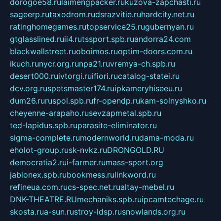
dorogoe58.ru
laimengpacker.ru
kuzova-zapchasti.ru
sageerp.ru
taxodrom.ru
dsrazvitie.ru
hardcity.net.ru
ratinghomegames.ru
topservice25.ru
gubernyan.ru
gtglasslined.ru
ii4.ru
tssport.spb.ru
andorra24.com
blackwallstreet.ru
oboimos.ru
optim-doors.com.ru
ikuch.ru
nycr.org.ru
npa21.ru
vremya-ch.spb.ru
desert000.ru
ivtorgi.ru
ifiori.ru
catalog-statei.ru
dcv.org.ru
spetsmaster174.ru
ipkameryhiseeu.ru
dum26.ru
ruspol.spb.ru
fr-opendp.ru
kam-solnyshko.ru
cheyenne-arapaho.ru
sevzapmetal.spb.ru
ted-lapidus.spb.ru
parasite-eliminator.ru
sigma-complete.ru
modernworld.ru
dama-moda.ru
eholot-group.ru
sk-nvkz.ru
DRONGOLD.RU
democratia2.ru
i-farmer.ru
mass-sport.org
jablonex.spb.ru
bookmess.ru
linkword.ru
refineua.com.ru
cs-spec.net.ru
altay-mebel.ru
DNK-THEATRE.RU
mechaniks.spb.ru
ipcamtechage.ru
skosta.ru
a-sun.ru
stroy-ldsp.ru
snowlands.org.ru