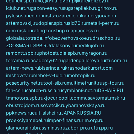
council.spb.ru
лодкипатриот.рф
kafekolizey.ru
iclub.net.ru
gazon-easy.ru
sugarepilekb.ru
grinox.ru
pylesostineco.ru
msts-ozarenie.ru
kameryjooan.ru
artemovskij.ru
dopler.spb.ru
aid70.ru
metall-perm.ru
ndm.msk.ru
ratingzooshop.ru
apiaccess.ru
globalautotrade.info
bezverhovskoe.ru
drsschool.ru
ZOOSMART.SPB.RU
dalakony.ru
medikijob.ru
remontt.spb.ru
photostudia.spb.ru
myragon.ru
terramia.ru
academy62.ru
gardengallereya.ru
rti.com.ru
artem-news.ru
biserinca.ru
krasnodarkurort.com
imshowtv.ru
mebel-v-tule.ru
mobtopik.ru
pcsecurity.net.ru
tool-sib.ru
multimetrunit.ru
sp-tour.ru
fan-cs.ru
santeh-russia.ru
symbian9.net.ru
DSHAIR.RU
tmmotors.spb.ru
xjocuricopii.com
musavtomat.msk.ru
obustrojdom.ru
sovetcik.ru
ybaranovskaya.ru
ppknews.ru
cult-alshei.ru
JAPANRUSSIA.RU
proekciyamebel.ru
imper-finans.ru
rim.org.ru
glamourai.ru
brassminus.ru
zabor-pro.ru
ftn.pp.ru