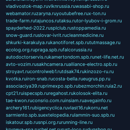
vladivostok-map.ru
vlknrussia.ru
wasabi-shop.ru
webamator.ru
zaryna.ru
youtubefree.ru
x-ton.ru
trade-farm.ru
tajuncos.ru
taksu.ru
tor-lyubov-i-grom.ru
spayderhed-2022.ru
splclub.ru
stoppamedia.ru
snow-guard.ru
slovar-ivrit.ru
cleanmedicine.ru
shkurki-karakulya.ru
kanotiforet.spb.ru
tutmassage.ru
ecolog.org.ru
praga.spb.ru
falcorussia.ru
autodoctorservis.ru
kamertondom.spb.ru
net-life.net.ru
avto-vozim.ru
sakhcamera.ru
alliance-electro.spb.ru
stroyavt.ru
controlweb1.ru
tdsak74.ru
kinzozo-ru.ru
kvotka.ru
iron-snab.ru
costa-bella.ru
eugrus.pp.ru
associaciya39.ru
primexpo.spb.ru
bezmorchin.ru
ia2.ru
cpt21.ru
ispecspb.ru
regahost.ru
kolosok-elita.ru
tae-kwon.ru
consrio.com.ru
insiam.ru
avegainfo.ru
archery161.ru
bigencyclica.ru
vlast16.ru
korru.net
sarmiento.spb.su
extelopedia.ru
lammin-suo.spb.ru
iskatour.spb.ru
snpi.org.ru
running-line.ru
krygeva-spa.ru
chel.net.ru
rust-loco.ru
dugshop.ru