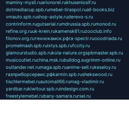
maminy-mysli.ru
arionorel.ru
khuseniosif.ru
dotmediacup.spb.ru
mebel-tiraspol.ru
all-books.biz
vmauto.spb.ru
shop-astyle.ru
derevo-s.ru
contrinform.ru
gutserial.ru
mdrussia.spb.ru
monod.ru
refine.org.ru
uk-krein.ru
kamensk61.ru
zooclub.info
filonov.org.ru
технокамск.рф
ra-spectr.ru
ooodriada.ru
promelmash.spb.ru
ixtys.spb.ru
fccity.ru
glamourstudio.spb.ru
kola-nature.org
spbmaster.spb.ru
musicoutlet.ru
china.msk.ru
bulldog.su
grimm-online.ru
outlander.net.ru
maga.spb.ru
anime-sell.ru
keseloy.ru
газприборсервис.рф
karmin.spb.ru
shekswood.ru
tischlermebel.ru
automall66.ru
mag-vladimir.ru
yardbar.ru
kiwitour.spb.ru
indesign.com.ru
freestylemebel.ru
bany-samara.ru
rsei.ru
naidisvoyput.ru
mgsn-invest.ru
ipkamerasannce.ru
alicante-house.ru
ibelka74.ru
cozyhouse.info
vlkargalev-studio.ru
700mb.ru
figura-ufa.ru
alina-live.ru
belarusiannews.ru
womenknow.ru
dos-vniimk.ru