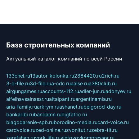
База строительных компаний
Актуальный каталог компаний по всей России
133chel.ru
13autor-kolonka.ru
2864420.ru
2rich.ru
3-d-file.ru
3d-file.ru
a-cdc.ru
aalse.ru
a380club.ru
airgungames.ru
accounts-112.ru
adler-jun.ru
adonyev.ru
alfeihavsalnassr.ru
altaipant.ru
argentinamia.ru
aria-family.ru
arkrym.ru
ashanet.ru
belgorod-day.ru
bankaribi.ru
bandamn.ru
bigfatcc.ru
blagodarenie-spb.ru
borodino-media.ru
card-voice.ru
cardvoice.ru
zed-online.ru
zvonitut.ru
zebra-tlt.ru
zarafshan.ru
york-life.ru
vintovoykompressor.ru