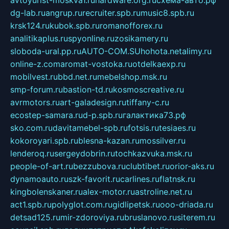
avtoyurist-moskva1.ru
hardware.org.ru
схема-авто.рф
dg-lab.ru
angrup.ru
recruiter.spb.ru
music8.spb.ru
krsk124.ru
kubok.spb.ru
romanofforex.ru
analitikaplus.ru
spyonline.ru
zosikamery.ru
sloboda-ural.pp.ru
AUTO-COM.SU
hohota.net
alimy.ru
online-z.com
aromat-vostoka.ru
otdelkaexp.ru
mobilvest.ru
bbd.net.ru
mebelshop.msk.ru
smp-forum.ru
bastion-td.ru
kosmoscreative.ru
avrmotors.ru
art-galadesign.ru
tiffany-c.ru
ecostep-samara.ru
d-p.spb.ru
галактика73.рф
sko.com.ru
davitamebel-spb.ru
fotsis.ru
tesiaes.ru
kokoroyari.spb.ru
blesna-kazan.ru
mossilver.ru
lenderoq.ru
sergeydobrin.ru
tochkazvuka.msk.ru
people-of-art.ru
bezzubova.ru
clubtibet.ru
orior-aks.ru
dynamoauto.ru
szk-favorit.ru
carlines.ru
flatnsk.ru
kingbolenskaner.ru
alex-motor.ru
astroline.net.ru
act1.spb.ru
polyglot.com.ru
gidlipetsk.ru
ooo-driada.ru
detsad125.ru
mir-zdoroviya.ru
bruslanovo.ru
siterem.ru