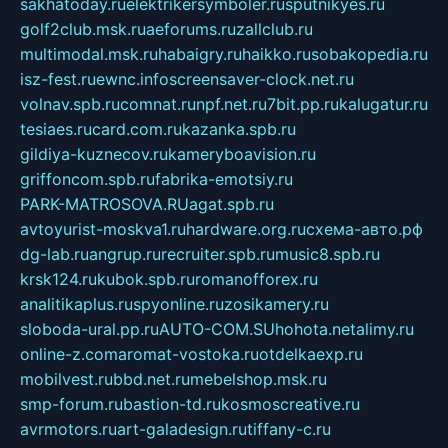
sakhatoday.ru
elektrikersymboler.ru
sputnikyes.ru
golf2club.msk.ru
aeforums.ru
zallclub.ru
multimodal.msk.ru
habaigry.ru
haikko.ru
sobakopedia.ru
isz-fest.ru
ewnc.info
screensaver-clock.net.ru
volnav.spb.ru
comnat.ru
npf.net.ru
7bit.pp.ru
kalugatur.ru
tesiaes.ru
card.com.ru
kazanka.spb.ru
gildiya-kuznecov.ru
kameryboavision.ru
griffoncom.spb.ru
fabrika-emotsiy.ru
PARK-MATROSOVA.RU
agat.spb.ru
avtoyurist-moskva1.ru
hardware.org.ru
схема-авто.рф
dg-lab.ru
angrup.ru
recruiter.spb.ru
music8.spb.ru
krsk124.ru
kubok.spb.ru
romanofforex.ru
analitikaplus.ru
spyonline.ru
zosikamery.ru
sloboda-ural.pp.ru
AUTO-COM.SU
hohota.net
alimy.ru
online-z.com
aromat-vostoka.ru
otdelkaexp.ru
mobilvest.ru
bbd.net.ru
mebelshop.msk.ru
smp-forum.ru
bastion-td.ru
kosmoscreative.ru
avrmotors.ru
art-galadesign.ru
tiffany-c.ru