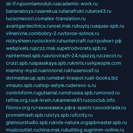
sk-if.ru
joomlamoduli.ru
academic-work.ru
bananaboys.ru
sanekua.ru
lianafrukt.ru
beta43.ru
tucsonwoori.com
alex-translation.ru
avantgardeclinics.ru
noel.msk.ru
buylq.ru
aquas-spb.ru
vilnerivne.com
bobry-2.ru
vtoroe-solnce.ru
nickysheen.ru
clockmir.ru
huntercraft.ru
стройокт.рф
webpixels.ru
pczz.msk.su
petrodvorets.spb.ru
nsintermed.spb.ru
avtovirazh-24.ru
jazzq.ru
czecot.ru
cruizi.spb.ru
spasskaya.spb.ru
kniris.ru
vkpeople.com
maminy-mysli.ru
arionorel.ru
khuseniosif.ru
dotmediacup.spb.ru
mebel-tiraspol.ru
all-books.biz
vmauto.spb.ru
shop-astyle.ru
derevo-s.ru
contrinform.ru
gutserial.ru
mdrussia.spb.ru
monod.ru
refine.org.ru
uk-krein.ru
kamensk61.ru
zooclub.info
filonov.org.ru
технокамск.рф
ra-spectr.ru
ooodriada.ru
promelmash.spb.ru
ixtys.spb.ru
fccity.ru
glamourstudio.spb.ru
kola-nature.org
spbmaster.spb.ru
musicoutlet.ru
china.msk.ru
bulldog.su
grimm-online.ru