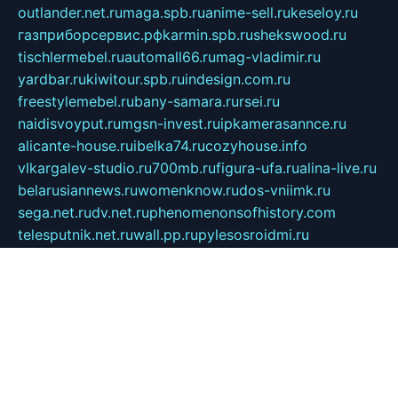
outlander.net.ru
maga.spb.ru
anime-sell.ru
keseloy.ru
газприборсервис.рф
karmin.spb.ru
shekswood.ru
tischlermebel.ru
automall66.ru
mag-vladimir.ru
yardbar.ru
kiwitour.spb.ru
indesign.com.ru
freestylemebel.ru
bany-samara.ru
rsei.ru
naidisvoyput.ru
mgsn-invest.ru
ipkamerasannce.ru
alicante-house.ru
ibelka74.ru
cozyhouse.info
vlkargalev-studio.ru
700mb.ru
figura-ufa.ru
alina-live.ru
belarusiannews.ru
womenknow.ru
dos-vniimk.ru
sega.net.ru
dv.net.ru
phenomenonsofhistory.com
telesputnik.net.ru
wall.pp.ru
pylesosroidmi.ru
gtc-clan.ru
cligs.ru
bibikazap.ru
popova.org.ru
netwhistler.spb.ru
bellvil.ru
bonzon.ru
iss-vladik.ru
defiparis.net.ru
las-gryzas.ru
amku.ru
electednews.spb.ru
feather.org.ru
spar72.ru
tankiigri.ru
dominus.com.ru
ibtree.ru
sanykool.pp.ru
unixlib.org.ru
menatep.spb.ru
gartenterrassen.ru
printeka.ru
skvozilka.com.ru
parkovka-pub.ru
lovemobi.ru
art-ru.ru