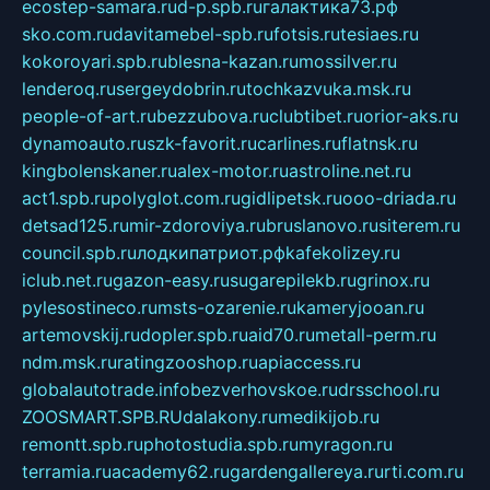
ecostep-samara.ru
d-p.spb.ru
галактика73.рф
sko.com.ru
davitamebel-spb.ru
fotsis.ru
tesiaes.ru
kokoroyari.spb.ru
blesna-kazan.ru
mossilver.ru
lenderoq.ru
sergeydobrin.ru
tochkazvuka.msk.ru
people-of-art.ru
bezzubova.ru
clubtibet.ru
orior-aks.ru
dynamoauto.ru
szk-favorit.ru
carlines.ru
flatnsk.ru
kingbolenskaner.ru
alex-motor.ru
astroline.net.ru
act1.spb.ru
polyglot.com.ru
gidlipetsk.ru
ooo-driada.ru
detsad125.ru
mir-zdoroviya.ru
bruslanovo.ru
siterem.ru
council.spb.ru
лодкипатриот.рф
kafekolizey.ru
iclub.net.ru
gazon-easy.ru
sugarepilekb.ru
grinox.ru
pylesostineco.ru
msts-ozarenie.ru
kameryjooan.ru
artemovskij.ru
dopler.spb.ru
aid70.ru
metall-perm.ru
ndm.msk.ru
ratingzooshop.ru
apiaccess.ru
globalautotrade.info
bezverhovskoe.ru
drsschool.ru
ZOOSMART.SPB.RU
dalakony.ru
medikijob.ru
remontt.spb.ru
photostudia.spb.ru
myragon.ru
terramia.ru
academy62.ru
gardengallereya.ru
rti.com.ru