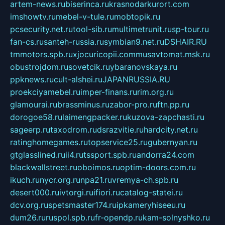
artem-news.ru
biserinca.ru
krasnodarkurort.com
imshowtv.ru
mebel-v-tule.ru
mobtopik.ru
pcsecurity.net.ru
tool-sib.ru
multimetrunit.ru
sp-tour.ru
fan-cs.ru
santeh-russia.ru
symbian9.net.ru
DSHAIR.RU
tmmotors.spb.ru
xjocuricopii.com
musavtomat.msk.ru
obustrojdom.ru
sovetcik.ru
ybaranovskaya.ru
ppknews.ru
cult-alshei.ru
JAPANRUSSIA.RU
proekciyamebel.ru
imper-finans.ru
rim.org.ru
glamourai.ru
brassminus.ru
zabor-pro.ru
ftn.pp.ru
dorogoe58.ru
laimengpacker.ru
kuzova-zapchasti.ru
sageerp.ru
taxodrom.ru
dsrazvitie.ru
hardcity.net.ru
ratinghomegames.ru
topservice25.ru
gubernyan.ru
gtglasslined.ru
ii4.ru
tssport.spb.ru
andorra24.com
blackwallstreet.ru
oboimos.ru
optim-doors.com.ru
ikuch.ru
nycr.org.ru
npa21.ru
vremya-ch.spb.ru
desert000.ru
ivtorgi.ru
ifiori.ru
catalog-statei.ru
dcv.org.ru
spetsmaster174.ru
ipkameryhiseeu.ru
dum26.ru
ruspol.spb.ru
fr-opendp.ru
kam-solnyshko.ru