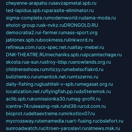
cheyenne-arapaho.ru
sevzapmetal.spb.ru
ted-lapidus.spb.ru
parasite-eliminator.ru
sigma-complete.ru
modernworld.ru
dama-moda.ru
eholot-group.ru
sk-nvkz.ru
DRONGOLD.RU
democratia2.ru
i-farmer.ru
mass-sport.org
jablonex.spb.ru
bookmess.ru
linkword.ru
refineua.com.ru
cs-spec.net.ru
altay-mebel.ru
DNK-THEATRE.RU
mechaniks.spb.ru
ipcamtechage.ru
skosta.ru
a-sun.ru
stroy-ldsp.ru
snowlands.org.ru
childrensshoes.ru
mrlizzy.ru
mebelsofiakrd.ru
bulizhenko.ru
rumantick.net.ru
mtszerno.ru
daily-fishing.ru
glushiteli-v-spb.ru
megasat.org.ru
localization.net.ru
flyingfish.pp.ru
ds5teremok.ru
aclib.spb.ru
komissionka30.ru
mag-profit.ru
icentre-74.ru
leasing-nsk.ru
hd39.ru
rcd.com.ru
bioprot.ru
deltaextreme.ru
mirkotlov07.ru
mycrossway.ru
temamedia.ru
art-fusing.ru
cbslefort.ru
sunroadwatch.ru
citroen-yaroslavl.ru
ratnews.msk.ru