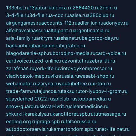
133chel.ru
13autor-kolonka.ru
2864420.ru
2rich.ru
3-d-file.ru
3d-file.ru
a-cdc.ru
aalse.ru
a380club.ru
airgungames.ru
accounts-112.ru
adler-jun.ru
adonyev.ru
alfeihavsalnassr.ru
altaipant.ru
argentinamia.ru
aria-family.ru
arkrym.ru
ashanet.ru
belgorod-day.ru
bankaribi.ru
bandamn.ru
bigfatcc.ru
blagodarenie-spb.ru
borodino-media.ru
card-voice.ru
cardvoice.ru
zed-online.ru
zvonitut.ru
zebra-tlt.ru
zarafshan.ru
york-life.ru
vintovoykompressor.ru
vladivostok-map.ru
vlknrussia.ru
wasabi-shop.ru
webamator.ru
zaryna.ru
youtubefree.ru
x-ton.ru
trade-farm.ru
tajuncos.ru
taksu.ru
tor-lyubov-i-grom.ru
spayderhed-2022.ru
splclub.ru
stoppamedia.ru
snow-guard.ru
slovar-ivrit.ru
cleanmedicine.ru
shkurki-karakulya.ru
kanotiforet.spb.ru
tutmassage.ru
ecolog.org.ru
praga.spb.ru
falcorussia.ru
autodoctorservis.ru
kamertondom.spb.ru
net-life.net.ru