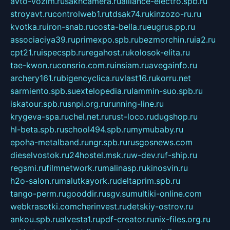
avto-vozim.ru
sakhcamera.ru
alliance-electro.spb.ru
stroyavt.ru
controlweb1.ru
tdsak74.ru
kinzozo-ru.ru
kvotka.ru
iron-snab.ru
costa-bella.ru
eugrus.pp.ru
associaciya39.ru
primexpo.spb.ru
bezmorchin.ru
ia2.ru
cpt21.ru
ispecspb.ru
regahost.ru
kolosok-elita.ru
tae-kwon.ru
consrio.com.ru
insiam.ru
avegainfo.ru
archery161.ru
bigencyclica.ru
vlast16.ru
korru.net
sarmiento.spb.su
extelopedia.ru
lammin-suo.spb.ru
iskatour.spb.ru
snpi.org.ru
running-line.ru
krygeva-spa.ru
chel.net.ru
rust-loco.ru
dugshop.ru
hl-beta.spb.ru
school494.spb.ru
mymubaby.ru
epoha-metalband.ru
ngr.spb.ru
rusgosnews.com
dieselvostok.ru
24hostel.msk.ru
w-dev.ru
f-ship.ru
regsmi.ru
filmnetwork.ru
malinasp.ru
kinosvin.ru
h2o-salon.ru
malutkayork.ru
deltaprim.spb.ru
tango-perm.ru
gooddir.ru
sgv.su
multiki-online.com
webkrasotki.com
cherinvest.ru
detskiy-ostrov.ru
ankou.spb.ru
alvesta1.ru
pdf-creator.ru
nix-files.org.ru