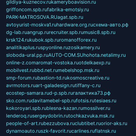
gildiya-kuznecov.ru
kameryboavision.ru
griffoncom.spb.ru
fabrika-emotsiy.ru
PARK-MATROSOVA.RU
agat.spb.ru
avtoyurist-moskva1.ru
hardware.org.ru
схема-авто.рф
dg-lab.ru
angrup.ru
recruiter.spb.ru
music8.spb.ru
krsk124.ru
kubok.spb.ru
romanofforex.ru
analitikaplus.ru
spyonline.ru
zosikamery.ru
sloboda-ural.pp.ru
AUTO-COM.SU
hohota.net
alimy.ru
online-z.com
aromat-vostoka.ru
otdelkaexp.ru
mobilvest.ru
bbd.net.ru
mebelshop.msk.ru
smp-forum.ru
bastion-td.ru
kosmoscreative.ru
avrmotors.ru
art-galadesign.ru
tiffany-c.ru
ecostep-samara.ru
d-p.spb.ru
галактика73.рф
sko.com.ru
davitamebel-spb.ru
fotsis.ru
tesiaes.ru
kokoroyari.spb.ru
blesna-kazan.ru
mossilver.ru
lenderoq.ru
sergeydobrin.ru
tochkazvuka.msk.ru
people-of-art.ru
bezzubova.ru
clubtibet.ru
orior-aks.ru
dynamoauto.ru
szk-favorit.ru
carlines.ru
flatnsk.ru