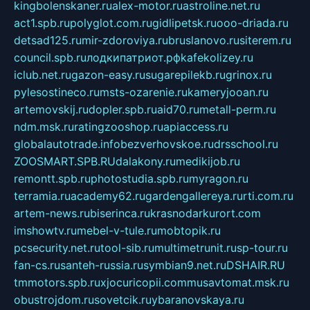
kingbolenskaner.ru
alex-motor.ru
astroline.net.ru
act1.spb.ru
polyglot.com.ru
gidlipetsk.ru
ooo-driada.ru
detsad125.ru
mir-zdoroviya.ru
bruslanovo.ru
siterem.ru
council.spb.ru
лодкипатриот.рф
kafekolizey.ru
iclub.net.ru
gazon-easy.ru
sugarepilekb.ru
grinox.ru
pylesostineco.ru
msts-ozarenie.ru
kameryjooan.ru
artemovskij.ru
dopler.spb.ru
aid70.ru
metall-perm.ru
ndm.msk.ru
ratingzooshop.ru
apiaccess.ru
globalautotrade.info
bezverhovskoe.ru
drsschool.ru
ZOOSMART.SPB.RU
dalakony.ru
medikijob.ru
remontt.spb.ru
photostudia.spb.ru
myragon.ru
terramia.ru
academy62.ru
gardengallereya.ru
rti.com.ru
artem-news.ru
biserinca.ru
krasnodarkurort.com
imshowtv.ru
mebel-v-tule.ru
mobtopik.ru
pcsecurity.net.ru
tool-sib.ru
multimetrunit.ru
sp-tour.ru
fan-cs.ru
santeh-russia.ru
symbian9.net.ru
DSHAIR.RU
tmmotors.spb.ru
xjocuricopii.com
musavtomat.msk.ru
obustrojdom.ru
sovetcik.ru
ybaranovskaya.ru