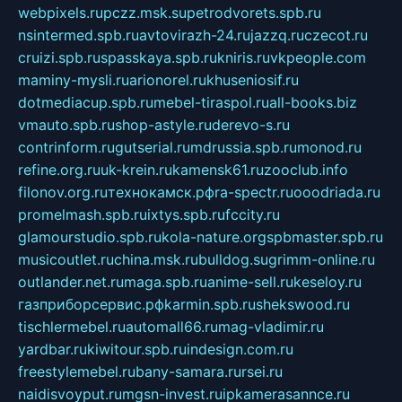
webpixels.ru
pczz.msk.su
petrodvorets.spb.ru
nsintermed.spb.ru
avtovirazh-24.ru
jazzq.ru
czecot.ru
cruizi.spb.ru
spasskaya.spb.ru
kniris.ru
vkpeople.com
maminy-mysli.ru
arionorel.ru
khuseniosif.ru
dotmediacup.spb.ru
mebel-tiraspol.ru
all-books.biz
vmauto.spb.ru
shop-astyle.ru
derevo-s.ru
contrinform.ru
gutserial.ru
mdrussia.spb.ru
monod.ru
refine.org.ru
uk-krein.ru
kamensk61.ru
zooclub.info
filonov.org.ru
технокамск.рф
ra-spectr.ru
ooodriada.ru
promelmash.spb.ru
ixtys.spb.ru
fccity.ru
glamourstudio.spb.ru
kola-nature.org
spbmaster.spb.ru
musicoutlet.ru
china.msk.ru
bulldog.su
grimm-online.ru
outlander.net.ru
maga.spb.ru
anime-sell.ru
keseloy.ru
газприборсервис.рф
karmin.spb.ru
shekswood.ru
tischlermebel.ru
automall66.ru
mag-vladimir.ru
yardbar.ru
kiwitour.spb.ru
indesign.com.ru
freestylemebel.ru
bany-samara.ru
rsei.ru
naidisvoyput.ru
mgsn-invest.ru
ipkamerasannce.ru