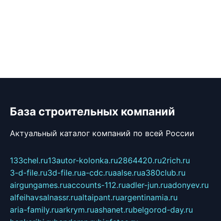
База строительных компаний
Актуальный каталог компаний по всей России
133chel.ru
13autor-kolonka.ru
2864420.ru
2rich.ru
3-d-file.ru
3d-file.ru
a-cdc.ru
aalse.ru
a380club.ru
airgungames.ru
accounts-112.ru
adler-jun.ru
adonyev.ru
alfeihavsalnassr.ru
altaipant.ru
argentinamia.ru
aria-family.ru
arkrym.ru
ashanet.ru
belgorod-day.ru