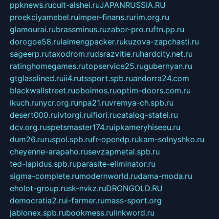
ppknews.ru
cult-alshei.ru
JAPANRUSSIA.RU
proekciyamebel.ru
imper-finans.ru
rim.org.ru
glamourai.ru
brassminus.ru
zabor-pro.ru
ftn.pp.ru
dorogoe58.ru
laimengpacker.ru
kuzova-zapchasti.ru
sageerp.ru
taxodrom.ru
dsrazvitie.ru
hardcity.net.ru
ratinghomegames.ru
topservice25.ru
gubernyan.ru
gtglasslined.ru
ii4.ru
tssport.spb.ru
andorra24.com
blackwallstreet.ru
oboimos.ru
optim-doors.com.ru
ikuch.ru
nycr.org.ru
npa21.ru
vremya-ch.spb.ru
desert000.ru
ivtorgi.ru
ifiori.ru
catalog-statei.ru
dcv.org.ru
spetsmaster174.ru
ipkameryhiseeu.ru
dum26.ru
ruspol.spb.ru
fr-opendp.ru
kam-solnyshko.ru
cheyenne-arapaho.ru
sevzapmetal.spb.ru
ted-lapidus.spb.ru
parasite-eliminator.ru
sigma-complete.ru
modernworld.ru
dama-moda.ru
eholot-group.ru
sk-nvkz.ru
DRONGOLD.RU
democratia2.ru
i-farmer.ru
mass-sport.org
jablonex.spb.ru
bookmess.ru
linkword.ru