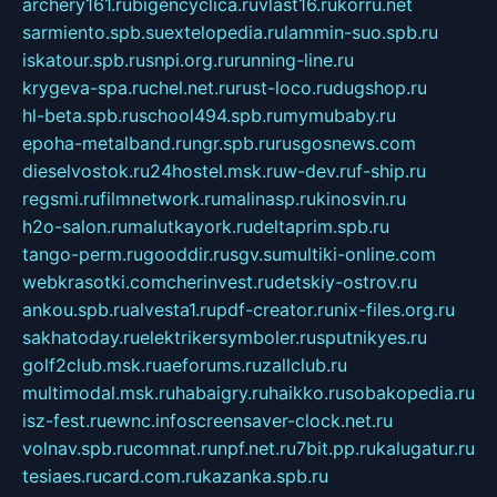
archery161.ru
bigencyclica.ru
vlast16.ru
korru.net
sarmiento.spb.su
extelopedia.ru
lammin-suo.spb.ru
iskatour.spb.ru
snpi.org.ru
running-line.ru
krygeva-spa.ru
chel.net.ru
rust-loco.ru
dugshop.ru
hl-beta.spb.ru
school494.spb.ru
mymubaby.ru
epoha-metalband.ru
ngr.spb.ru
rusgosnews.com
dieselvostok.ru
24hostel.msk.ru
w-dev.ru
f-ship.ru
regsmi.ru
filmnetwork.ru
malinasp.ru
kinosvin.ru
h2o-salon.ru
malutkayork.ru
deltaprim.spb.ru
tango-perm.ru
gooddir.ru
sgv.su
multiki-online.com
webkrasotki.com
cherinvest.ru
detskiy-ostrov.ru
ankou.spb.ru
alvesta1.ru
pdf-creator.ru
nix-files.org.ru
sakhatoday.ru
elektrikersymboler.ru
sputnikyes.ru
golf2club.msk.ru
aeforums.ru
zallclub.ru
multimodal.msk.ru
habaigry.ru
haikko.ru
sobakopedia.ru
isz-fest.ru
ewnc.info
screensaver-clock.net.ru
volnav.spb.ru
comnat.ru
npf.net.ru
7bit.pp.ru
kalugatur.ru
tesiaes.ru
card.com.ru
kazanka.spb.ru