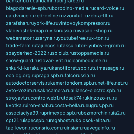
bankaribi.ru
bandamn.ru
bigfatcc.ru
blagodarenie-spb.ru
borodino-media.ru
card-voice.ru
cardvoice.ru
zed-online.ru
zvonitut.ru
zebra-tlt.ru
zarafshan.ru
york-life.ru
vintovoykompressor.ru
vladivostok-map.ru
vlknrussia.ru
wasabi-shop.ru
webamator.ru
zaryna.ru
youtubefree.ru
x-ton.ru
trade-farm.ru
tajuncos.ru
taksu.ru
tor-lyubov-i-grom.ru
spayderhed-2022.ru
splclub.ru
stoppamedia.ru
snow-guard.ru
slovar-ivrit.ru
cleanmedicine.ru
shkurki-karakulya.ru
kanotiforet.spb.ru
tutmassage.ru
ecolog.org.ru
praga.spb.ru
falcorussia.ru
autodoctorservis.ru
kamertondom.spb.ru
net-life.net.ru
avto-vozim.ru
sakhcamera.ru
alliance-electro.spb.ru
stroyavt.ru
controlweb1.ru
tdsak74.ru
kinzozo-ru.ru
kvotka.ru
iron-snab.ru
costa-bella.ru
eugrus.pp.ru
associaciya39.ru
primexpo.spb.ru
bezmorchin.ru
ia2.ru
cpt21.ru
ispecspb.ru
regahost.ru
kolosok-elita.ru
tae-kwon.ru
consrio.com.ru
insiam.ru
avegainfo.ru