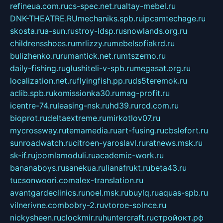
refineua.com.ru
cs-spec.net.ru
altay-mebel.ru
DNK-THEATRE.RU
mechaniks.spb.ru
ipcamtechage.ru
skosta.ru
a-sun.ru
stroy-ldsp.ru
snowlands.org.ru
childrensshoes.ru
mrlizzy.ru
mebelsofiakrd.ru
bulizhenko.ru
rumantick.net.ru
mtszerno.ru
daily-fishing.ru
glushiteli-v-spb.ru
megasat.org.ru
localization.net.ru
flyingfish.pp.ru
ds5teremok.ru
aclib.spb.ru
komissionka30.ru
mag-profit.ru
icentre-74.ru
leasing-nsk.ru
hd39.ru
rcd.com.ru
bioprot.ru
deltaextreme.ru
mirkotlov07.ru
mycrossway.ru
temamedia.ru
art-fusing.ru
cbslefort.ru
sunroadwatch.ru
citroen-yaroslavl.ru
ratnews.msk.ru
sk-if.ru
joomlamoduli.ru
academic-work.ru
bananaboys.ru
sanekua.ru
lianafrukt.ru
beta43.ru
tucsonwoori.com
alex-translation.ru
avantgardeclinics.ru
noel.msk.ru
buylq.ru
aquas-spb.ru
vilnerivne.com
bobry-2.ru
vtoroe-solnce.ru
nickysheen.ru
clockmir.ru
huntercraft.ru
стройокт.рф