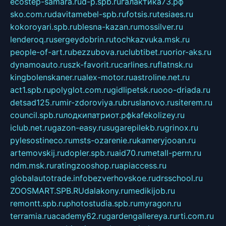
ecostep-samara.ru
d-p.spb.ru
галактика73.рф
sko.com.ru
davitamebel-spb.ru
fotsis.ru
tesiaes.ru
kokoroyari.spb.ru
blesna-kazan.ru
mossilver.ru
lenderoq.ru
sergeydobrin.ru
tochkazvuka.msk.ru
people-of-art.ru
bezzubova.ru
clubtibet.ru
orior-aks.ru
dynamoauto.ru
szk-favorit.ru
carlines.ru
flatnsk.ru
kingbolenskaner.ru
alex-motor.ru
astroline.net.ru
act1.spb.ru
polyglot.com.ru
gidlipetsk.ru
ooo-driada.ru
detsad125.ru
mir-zdoroviya.ru
bruslanovo.ru
siterem.ru
council.spb.ru
лодкипатриот.рф
kafekolizey.ru
iclub.net.ru
gazon-easy.ru
sugarepilekb.ru
grinox.ru
pylesostineco.ru
msts-ozarenie.ru
kameryjooan.ru
artemovskij.ru
dopler.spb.ru
aid70.ru
metall-perm.ru
ndm.msk.ru
ratingzooshop.ru
apiaccess.ru
globalautotrade.info
bezverhovskoe.ru
drsschool.ru
ZOOSMART.SPB.RU
dalakony.ru
medikijob.ru
remontt.spb.ru
photostudia.spb.ru
myragon.ru
terramia.ru
academy62.ru
gardengallereya.ru
rti.com.ru