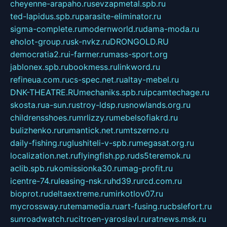
cheyenne-arapaho.ru
sevzapmetal.spb.ru
ted-lapidus.spb.ru
parasite-eliminator.ru
sigma-complete.ru
modernworld.ru
dama-moda.ru
eholot-group.ru
sk-nvkz.ru
DRONGOLD.RU
democratia2.ru
i-farmer.ru
mass-sport.org
jablonex.spb.ru
bookmess.ru
linkword.ru
refineua.com.ru
cs-spec.net.ru
altay-mebel.ru
DNK-THEATRE.RU
mechaniks.spb.ru
ipcamtechage.ru
skosta.ru
a-sun.ru
stroy-ldsp.ru
snowlands.org.ru
childrensshoes.ru
mrlizzy.ru
mebelsofiakrd.ru
bulizhenko.ru
rumantick.net.ru
mtszerno.ru
daily-fishing.ru
glushiteli-v-spb.ru
megasat.org.ru
localization.net.ru
flyingfish.pp.ru
ds5teremok.ru
aclib.spb.ru
komissionka30.ru
mag-profit.ru
icentre-74.ru
leasing-nsk.ru
hd39.ru
rcd.com.ru
bioprot.ru
deltaextreme.ru
mirkotlov07.ru
mycrossway.ru
temamedia.ru
art-fusing.ru
cbslefort.ru
sunroadwatch.ru
citroen-yaroslavl.ru
ratnews.msk.ru