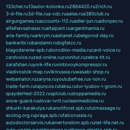
133chel.ru
13autor-kolonka.ru
2864420.ru
2rich.ru
3-d-file.ru
3d-file.ru
a-cdc.ru
aalse.ru
a380club.ru
airgungames.ru
accounts-112.ru
adler-jun.ru
adonyev.ru
alfeihavsalnassr.ru
altaipant.ru
argentinamia.ru
aria-family.ru
arkrym.ru
ashanet.ru
belgorod-day.ru
bankaribi.ru
bandamn.ru
bigfatcc.ru
blagodarenie-spb.ru
borodino-media.ru
card-voice.ru
cardvoice.ru
zed-online.ru
zvonitut.ru
zebra-tlt.ru
zarafshan.ru
york-life.ru
vintovoykompressor.ru
vladivostok-map.ru
vlknrussia.ru
wasabi-shop.ru
webamator.ru
zaryna.ru
youtubefree.ru
x-ton.ru
trade-farm.ru
tajuncos.ru
taksu.ru
tor-lyubov-i-grom.ru
spayderhed-2022.ru
splclub.ru
stoppamedia.ru
snow-guard.ru
slovar-ivrit.ru
cleanmedicine.ru
shkurki-karakulya.ru
kanotiforet.spb.ru
tutmassage.ru
ecolog.org.ru
praga.spb.ru
falcorussia.ru
autodoctorservis.ru
kamertondom.spb.ru
net-life.net.ru
avto-vozim.ru
sakhcamera.ru
alliance-electro.spb.ru