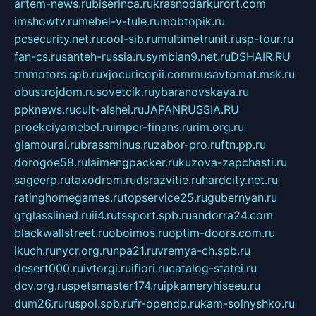
artem-news.ru
biserinca.ru
krasnodarkurort.com
imshowtv.ru
mebel-v-tule.ru
mobtopik.ru
pcsecurity.net.ru
tool-sib.ru
multimetrunit.ru
sp-tour.ru
fan-cs.ru
santeh-russia.ru
symbian9.net.ru
DSHAIR.RU
tmmotors.spb.ru
xjocuricopii.com
musavtomat.msk.ru
obustrojdom.ru
sovetcik.ru
ybaranovskaya.ru
ppknews.ru
cult-alshei.ru
JAPANRUSSIA.RU
proekciyamebel.ru
imper-finans.ru
rim.org.ru
glamourai.ru
brassminus.ru
zabor-pro.ru
ftn.pp.ru
dorogoe58.ru
laimengpacker.ru
kuzova-zapchasti.ru
sageerp.ru
taxodrom.ru
dsrazvitie.ru
hardcity.net.ru
ratinghomegames.ru
topservice25.ru
gubernyan.ru
gtglasslined.ru
ii4.ru
tssport.spb.ru
andorra24.com
blackwallstreet.ru
oboimos.ru
optim-doors.com.ru
ikuch.ru
nycr.org.ru
npa21.ru
vremya-ch.spb.ru
desert000.ru
ivtorgi.ru
ifiori.ru
catalog-statei.ru
dcv.org.ru
spetsmaster174.ru
ipkameryhiseeu.ru
dum26.ru
ruspol.spb.ru
fr-opendp.ru
kam-solnyshko.ru