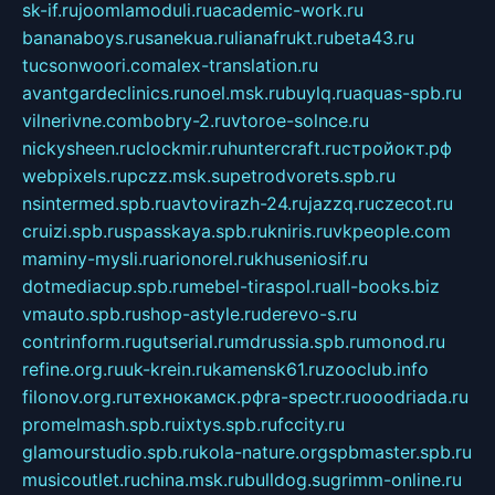
sk-if.ru
joomlamoduli.ru
academic-work.ru
bananaboys.ru
sanekua.ru
lianafrukt.ru
beta43.ru
tucsonwoori.com
alex-translation.ru
avantgardeclinics.ru
noel.msk.ru
buylq.ru
aquas-spb.ru
vilnerivne.com
bobry-2.ru
vtoroe-solnce.ru
nickysheen.ru
clockmir.ru
huntercraft.ru
стройокт.рф
webpixels.ru
pczz.msk.su
petrodvorets.spb.ru
nsintermed.spb.ru
avtovirazh-24.ru
jazzq.ru
czecot.ru
cruizi.spb.ru
spasskaya.spb.ru
kniris.ru
vkpeople.com
maminy-mysli.ru
arionorel.ru
khuseniosif.ru
dotmediacup.spb.ru
mebel-tiraspol.ru
all-books.biz
vmauto.spb.ru
shop-astyle.ru
derevo-s.ru
contrinform.ru
gutserial.ru
mdrussia.spb.ru
monod.ru
refine.org.ru
uk-krein.ru
kamensk61.ru
zooclub.info
filonov.org.ru
технокамск.рф
ra-spectr.ru
ooodriada.ru
promelmash.spb.ru
ixtys.spb.ru
fccity.ru
glamourstudio.spb.ru
kola-nature.org
spbmaster.spb.ru
musicoutlet.ru
china.msk.ru
bulldog.su
grimm-online.ru