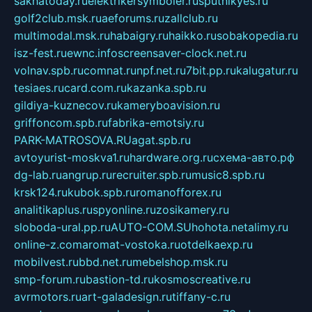
sakhatoday.ru
elektrikersymboler.ru
sputnikyes.ru
golf2club.msk.ru
aeforums.ru
zallclub.ru
multimodal.msk.ru
habaigry.ru
haikko.ru
sobakopedia.ru
isz-fest.ru
ewnc.info
screensaver-clock.net.ru
volnav.spb.ru
comnat.ru
npf.net.ru
7bit.pp.ru
kalugatur.ru
tesiaes.ru
card.com.ru
kazanka.spb.ru
gildiya-kuznecov.ru
kameryboavision.ru
griffoncom.spb.ru
fabrika-emotsiy.ru
PARK-MATROSOVA.RU
agat.spb.ru
avtoyurist-moskva1.ru
hardware.org.ru
схема-авто.рф
dg-lab.ru
angrup.ru
recruiter.spb.ru
music8.spb.ru
krsk124.ru
kubok.spb.ru
romanofforex.ru
analitikaplus.ru
spyonline.ru
zosikamery.ru
sloboda-ural.pp.ru
AUTO-COM.SU
hohota.net
alimy.ru
online-z.com
aromat-vostoka.ru
otdelkaexp.ru
mobilvest.ru
bbd.net.ru
mebelshop.msk.ru
smp-forum.ru
bastion-td.ru
kosmoscreative.ru
avrmotors.ru
art-galadesign.ru
tiffany-c.ru