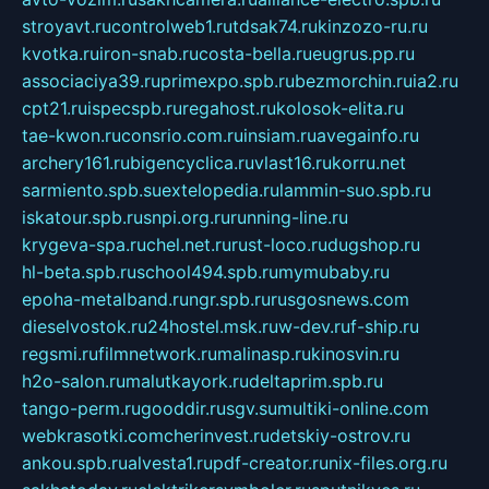
stroyavt.ru
controlweb1.ru
tdsak74.ru
kinzozo-ru.ru
kvotka.ru
iron-snab.ru
costa-bella.ru
eugrus.pp.ru
associaciya39.ru
primexpo.spb.ru
bezmorchin.ru
ia2.ru
cpt21.ru
ispecspb.ru
regahost.ru
kolosok-elita.ru
tae-kwon.ru
consrio.com.ru
insiam.ru
avegainfo.ru
archery161.ru
bigencyclica.ru
vlast16.ru
korru.net
sarmiento.spb.su
extelopedia.ru
lammin-suo.spb.ru
iskatour.spb.ru
snpi.org.ru
running-line.ru
krygeva-spa.ru
chel.net.ru
rust-loco.ru
dugshop.ru
hl-beta.spb.ru
school494.spb.ru
mymubaby.ru
epoha-metalband.ru
ngr.spb.ru
rusgosnews.com
dieselvostok.ru
24hostel.msk.ru
w-dev.ru
f-ship.ru
regsmi.ru
filmnetwork.ru
malinasp.ru
kinosvin.ru
h2o-salon.ru
malutkayork.ru
deltaprim.spb.ru
tango-perm.ru
gooddir.ru
sgv.su
multiki-online.com
webkrasotki.com
cherinvest.ru
detskiy-ostrov.ru
ankou.spb.ru
alvesta1.ru
pdf-creator.ru
nix-files.org.ru