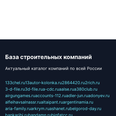
База строительных компаний
Актуальный каталог компаний по всей России
133chel.ru
13autor-kolonka.ru
2864420.ru
2rich.ru
3-d-file.ru
3d-file.ru
a-cdc.ru
aalse.ru
a380club.ru
airgungames.ru
accounts-112.ru
adler-jun.ru
adonyev.ru
alfeihavsalnassr.ru
altaipant.ru
argentinamia.ru
aria-family.ru
arkrym.ru
ashanet.ru
belgorod-day.ru
bankaribi.ru
bandamn.ru
bigfatcc.ru