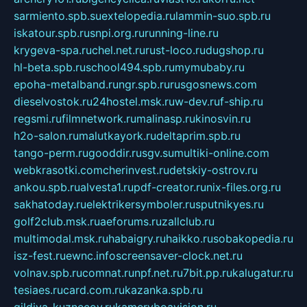
sarmiento.spb.su
extelopedia.ru
lammin-suo.spb.ru
iskatour.spb.ru
snpi.org.ru
running-line.ru
krygeva-spa.ru
chel.net.ru
rust-loco.ru
dugshop.ru
hl-beta.spb.ru
school494.spb.ru
mymubaby.ru
epoha-metalband.ru
ngr.spb.ru
rusgosnews.com
dieselvostok.ru
24hostel.msk.ru
w-dev.ru
f-ship.ru
regsmi.ru
filmnetwork.ru
malinasp.ru
kinosvin.ru
h2o-salon.ru
malutkayork.ru
deltaprim.spb.ru
tango-perm.ru
gooddir.ru
sgv.su
multiki-online.com
webkrasotki.com
cherinvest.ru
detskiy-ostrov.ru
ankou.spb.ru
alvesta1.ru
pdf-creator.ru
nix-files.org.ru
sakhatoday.ru
elektrikersymboler.ru
sputnikyes.ru
golf2club.msk.ru
aeforums.ru
zallclub.ru
multimodal.msk.ru
habaigry.ru
haikko.ru
sobakopedia.ru
isz-fest.ru
ewnc.info
screensaver-clock.net.ru
volnav.spb.ru
comnat.ru
npf.net.ru
7bit.pp.ru
kalugatur.ru
tesiaes.ru
card.com.ru
kazanka.spb.ru