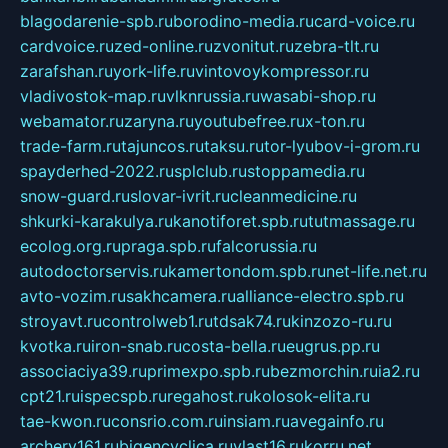
blagodarenie-spb.ru
borodino-media.ru
card-voice.ru
cardvoice.ru
zed-online.ru
zvonitut.ru
zebra-tlt.ru
zarafshan.ru
york-life.ru
vintovoykompressor.ru
vladivostok-map.ru
vlknrussia.ru
wasabi-shop.ru
webamator.ru
zaryna.ru
youtubefree.ru
x-ton.ru
trade-farm.ru
tajuncos.ru
taksu.ru
tor-lyubov-i-grom.ru
spayderhed-2022.ru
splclub.ru
stoppamedia.ru
snow-guard.ru
slovar-ivrit.ru
cleanmedicine.ru
shkurki-karakulya.ru
kanotiforet.spb.ru
tutmassage.ru
ecolog.org.ru
praga.spb.ru
falcorussia.ru
autodoctorservis.ru
kamertondom.spb.ru
net-life.net.ru
avto-vozim.ru
sakhcamera.ru
alliance-electro.spb.ru
stroyavt.ru
controlweb1.ru
tdsak74.ru
kinzozo-ru.ru
kvotka.ru
iron-snab.ru
costa-bella.ru
eugrus.pp.ru
associaciya39.ru
primexpo.spb.ru
bezmorchin.ru
ia2.ru
cpt21.ru
ispecspb.ru
regahost.ru
kolosok-elita.ru
tae-kwon.ru
consrio.com.ru
insiam.ru
avegainfo.ru
archery161.ru
bigencyclica.ru
vlast16.ru
korru.net