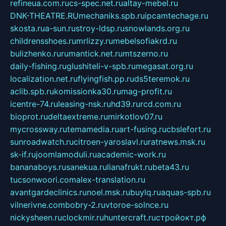
refineua.com.ru
cs-spec.net.ru
altay-mebel.ru
DNK-THEATRE.RU
mechaniks.spb.ru
ipcamtechage.ru
skosta.ru
a-sun.ru
stroy-ldsp.ru
snowlands.org.ru
childrensshoes.ru
mrlizzy.ru
mebelsofiakrd.ru
bulizhenko.ru
rumantick.net.ru
mtszerno.ru
daily-fishing.ru
glushiteli-v-spb.ru
megasat.org.ru
localization.net.ru
flyingfish.pp.ru
ds5teremok.ru
aclib.spb.ru
komissionka30.ru
mag-profit.ru
icentre-74.ru
leasing-nsk.ru
hd39.ru
rcd.com.ru
bioprot.ru
deltaextreme.ru
mirkotlov07.ru
mycrossway.ru
temamedia.ru
art-fusing.ru
cbslefort.ru
sunroadwatch.ru
citroen-yaroslavl.ru
ratnews.msk.ru
sk-if.ru
joomlamoduli.ru
academic-work.ru
bananaboys.ru
sanekua.ru
lianafrukt.ru
beta43.ru
tucsonwoori.com
alex-translation.ru
avantgardeclinics.ru
noel.msk.ru
buylq.ru
aquas-spb.ru
vilnerivne.com
bobry-2.ru
vtoroe-solnce.ru
nickysheen.ru
clockmir.ru
huntercraft.ru
стройокт.рф