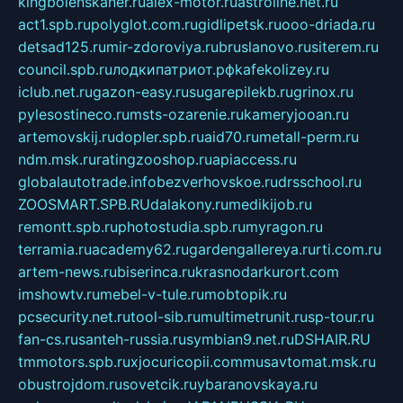
kingbolenskaner.ru
alex-motor.ru
astroline.net.ru
act1.spb.ru
polyglot.com.ru
gidlipetsk.ru
ooo-driada.ru
detsad125.ru
mir-zdoroviya.ru
bruslanovo.ru
siterem.ru
council.spb.ru
лодкипатриот.рф
kafekolizey.ru
iclub.net.ru
gazon-easy.ru
sugarepilekb.ru
grinox.ru
pylesostineco.ru
msts-ozarenie.ru
kameryjooan.ru
artemovskij.ru
dopler.spb.ru
aid70.ru
metall-perm.ru
ndm.msk.ru
ratingzooshop.ru
apiaccess.ru
globalautotrade.info
bezverhovskoe.ru
drsschool.ru
ZOOSMART.SPB.RU
dalakony.ru
medikijob.ru
remontt.spb.ru
photostudia.spb.ru
myragon.ru
terramia.ru
academy62.ru
gardengallereya.ru
rti.com.ru
artem-news.ru
biserinca.ru
krasnodarkurort.com
imshowtv.ru
mebel-v-tule.ru
mobtopik.ru
pcsecurity.net.ru
tool-sib.ru
multimetrunit.ru
sp-tour.ru
fan-cs.ru
santeh-russia.ru
symbian9.net.ru
DSHAIR.RU
tmmotors.spb.ru
xjocuricopii.com
musavtomat.msk.ru
obustrojdom.ru
sovetcik.ru
ybaranovskaya.ru