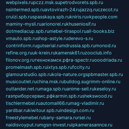
webpixels.ru
pczz.msk.su
petrodvorets.spb.ru
nsintermed.spb.ru
avtovirazh-24.ru
jazzq.ru
czecot.ru
cruizi.spb.ru
spasskaya.spb.ru
kniris.ru
vkpeople.com
maminy-mysli.ru
arionorel.ru
khuseniosif.ru
dotmediacup.spb.ru
mebel-tiraspol.ru
all-books.biz
vmauto.spb.ru
shop-astyle.ru
derevo-s.ru
contrinform.ru
gutserial.ru
mdrussia.spb.ru
monod.ru
refine.org.ru
uk-krein.ru
kamensk61.ru
zooclub.info
filonov.org.ru
технокамск.рф
ra-spectr.ru
ooodriada.ru
promelmash.spb.ru
ixtys.spb.ru
fccity.ru
glamourstudio.spb.ru
kola-nature.org
spbmaster.spb.ru
musicoutlet.ru
china.msk.ru
bulldog.su
grimm-online.ru
outlander.net.ru
maga.spb.ru
anime-sell.ru
keseloy.ru
газприборсервис.рф
karmin.spb.ru
shekswood.ru
tischlermebel.ru
automall66.ru
mag-vladimir.ru
yardbar.ru
kiwitour.spb.ru
indesign.com.ru
freestylemebel.ru
bany-samara.ru
rsei.ru
naidisvoyput.ru
mgsn-invest.ru
ipkamerasannce.ru