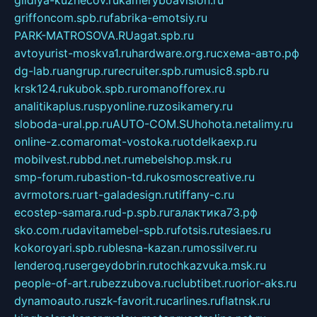
gildiya-kuznecov.ru
kameryboavision.ru
griffoncom.spb.ru
fabrika-emotsiy.ru
PARK-MATROSOVA.RU
agat.spb.ru
avtoyurist-moskva1.ru
hardware.org.ru
схема-авто.рф
dg-lab.ru
angrup.ru
recruiter.spb.ru
music8.spb.ru
krsk124.ru
kubok.spb.ru
romanofforex.ru
analitikaplus.ru
spyonline.ru
zosikamery.ru
sloboda-ural.pp.ru
AUTO-COM.SU
hohota.net
alimy.ru
online-z.com
aromat-vostoka.ru
otdelkaexp.ru
mobilvest.ru
bbd.net.ru
mebelshop.msk.ru
smp-forum.ru
bastion-td.ru
kosmoscreative.ru
avrmotors.ru
art-galadesign.ru
tiffany-c.ru
ecostep-samara.ru
d-p.spb.ru
галактика73.рф
sko.com.ru
davitamebel-spb.ru
fotsis.ru
tesiaes.ru
kokoroyari.spb.ru
blesna-kazan.ru
mossilver.ru
lenderoq.ru
sergeydobrin.ru
tochkazvuka.msk.ru
people-of-art.ru
bezzubova.ru
clubtibet.ru
orior-aks.ru
dynamoauto.ru
szk-favorit.ru
carlines.ru
flatnsk.ru