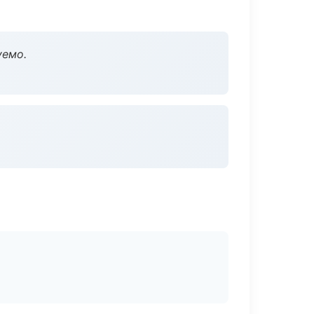
уемо.