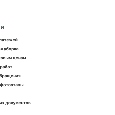
ми
платежей
ая уборка
птовым ценам
 работ
обращения
 фотоэтапы
их документов