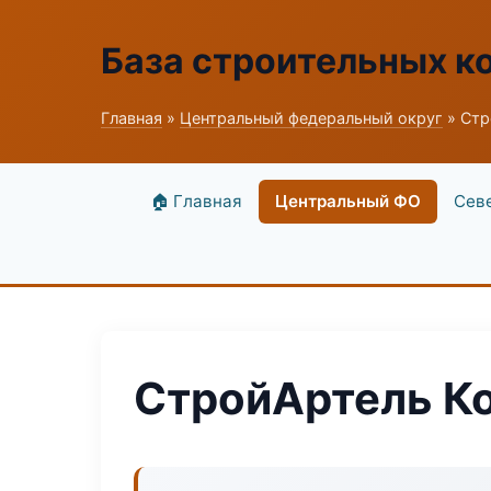
База строительных к
Главная
»
Центральный федеральный округ
» Стр
🏠 Главная
Центральный ФО
Сев
СтройАртель К