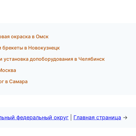
овая окраска в Омск
и брекеты в Новокузнецк
 и установка допоборудования в Челябинск
 Москва
ог в Самара
альный федеральный округ
|
Главная страница
→