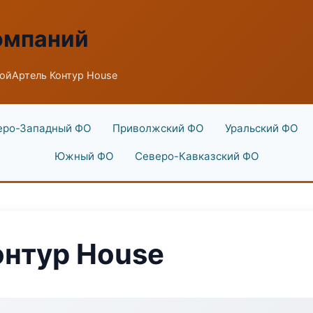
омпаний
ойАртель Контур House
еро-Западный ФО
Приволжский ФО
Уральский ФО
Южный ФО
Северо-Кавказский ФО
онтур House