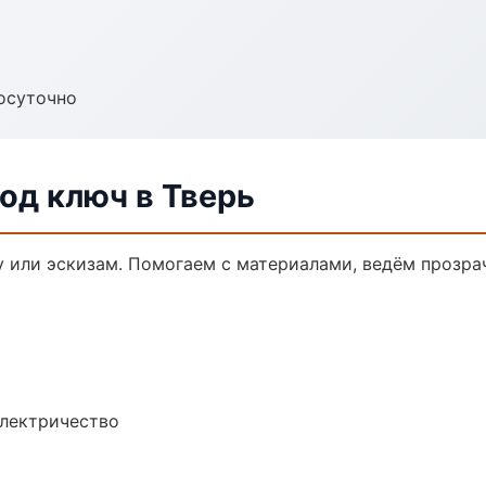
осуточно
од ключ в Тверь
у или эскизам. Помогаем с материалами, ведём прозр
электричество