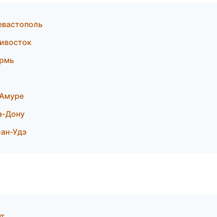
евастополь
ивосток
ермь
-Амуре
а-Дону
ан-Удэ
нт