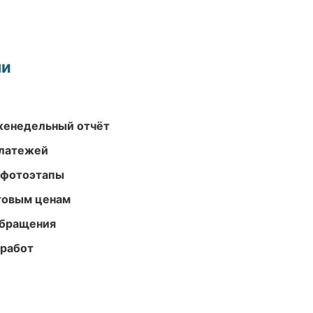
ми
женедельный отчёт
платежей
 фотоэтапы
птовым ценам
обращения
 работ