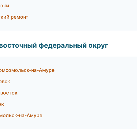
токи
кий ремонт
евосточный федеральный округ
омсомольск-на-Амуре
овск
ивосток
ок
мольск-на-Амуре