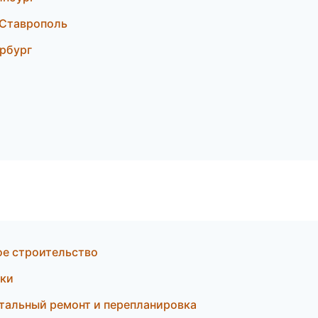
 Ставрополь
рбург
ое строительство
оки
тальный ремонт и перепланировка