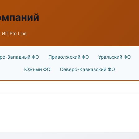
омпаний
 ИП Pro Line
ро-Западный ФО
Приволжский ФО
Уральский ФО
Южный ФО
Северо-Кавказский ФО