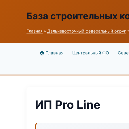
База строительных к
Главная
»
Дальневосточный федеральный округ
»
🏠 Главная
Центральный ФО
Севе
ИП Pro Line