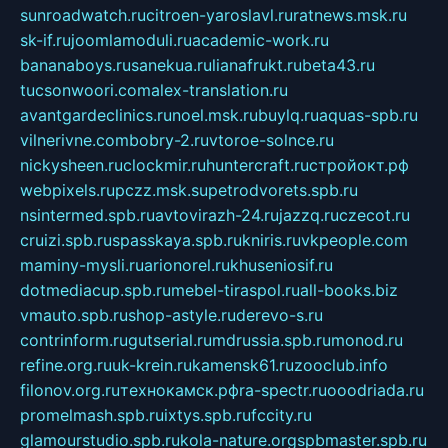
sunroadwatch.ru
citroen-yaroslavl.ru
ratnews.msk.ru
sk-if.ru
joomlamoduli.ru
academic-work.ru
bananaboys.ru
sanekua.ru
lianafrukt.ru
beta43.ru
tucsonwoori.com
alex-translation.ru
avantgardeclinics.ru
noel.msk.ru
buylq.ru
aquas-spb.ru
vilnerivne.com
bobry-2.ru
vtoroe-solnce.ru
nickysheen.ru
clockmir.ru
huntercraft.ru
стройокт.рф
webpixels.ru
pczz.msk.su
petrodvorets.spb.ru
nsintermed.spb.ru
avtovirazh-24.ru
jazzq.ru
czecot.ru
cruizi.spb.ru
spasskaya.spb.ru
kniris.ru
vkpeople.com
maminy-mysli.ru
arionorel.ru
khuseniosif.ru
dotmediacup.spb.ru
mebel-tiraspol.ru
all-books.biz
vmauto.spb.ru
shop-astyle.ru
derevo-s.ru
contrinform.ru
gutserial.ru
mdrussia.spb.ru
monod.ru
refine.org.ru
uk-krein.ru
kamensk61.ru
zooclub.info
filonov.org.ru
технокамск.рф
ra-spectr.ru
ooodriada.ru
promelmash.spb.ru
ixtys.spb.ru
fccity.ru
glamourstudio.spb.ru
kola-nature.org
spbmaster.spb.ru