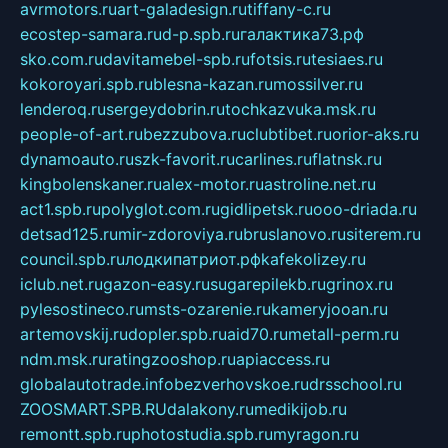
avrmotors.ru
art-galadesign.ru
tiffany-c.ru
ecostep-samara.ru
d-p.spb.ru
галактика73.рф
sko.com.ru
davitamebel-spb.ru
fotsis.ru
tesiaes.ru
kokoroyari.spb.ru
blesna-kazan.ru
mossilver.ru
lenderoq.ru
sergeydobrin.ru
tochkazvuka.msk.ru
people-of-art.ru
bezzubova.ru
clubtibet.ru
orior-aks.ru
dynamoauto.ru
szk-favorit.ru
carlines.ru
flatnsk.ru
kingbolenskaner.ru
alex-motor.ru
astroline.net.ru
act1.spb.ru
polyglot.com.ru
gidlipetsk.ru
ooo-driada.ru
detsad125.ru
mir-zdoroviya.ru
bruslanovo.ru
siterem.ru
council.spb.ru
лодкипатриот.рф
kafekolizey.ru
iclub.net.ru
gazon-easy.ru
sugarepilekb.ru
grinox.ru
pylesostineco.ru
msts-ozarenie.ru
kameryjooan.ru
artemovskij.ru
dopler.spb.ru
aid70.ru
metall-perm.ru
ndm.msk.ru
ratingzooshop.ru
apiaccess.ru
globalautotrade.info
bezverhovskoe.ru
drsschool.ru
ZOOSMART.SPB.RU
dalakony.ru
medikijob.ru
remontt.spb.ru
photostudia.spb.ru
myragon.ru