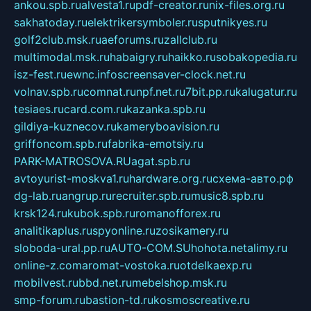
ankou.spb.ru
alvesta1.ru
pdf-creator.ru
nix-files.org.ru
sakhatoday.ru
elektrikersymboler.ru
sputnikyes.ru
golf2club.msk.ru
aeforums.ru
zallclub.ru
multimodal.msk.ru
habaigry.ru
haikko.ru
sobakopedia.ru
isz-fest.ru
ewnc.info
screensaver-clock.net.ru
volnav.spb.ru
comnat.ru
npf.net.ru
7bit.pp.ru
kalugatur.ru
tesiaes.ru
card.com.ru
kazanka.spb.ru
gildiya-kuznecov.ru
kameryboavision.ru
griffoncom.spb.ru
fabrika-emotsiy.ru
PARK-MATROSOVA.RU
agat.spb.ru
avtoyurist-moskva1.ru
hardware.org.ru
схема-авто.рф
dg-lab.ru
angrup.ru
recruiter.spb.ru
music8.spb.ru
krsk124.ru
kubok.spb.ru
romanofforex.ru
analitikaplus.ru
spyonline.ru
zosikamery.ru
sloboda-ural.pp.ru
AUTO-COM.SU
hohota.net
alimy.ru
online-z.com
aromat-vostoka.ru
otdelkaexp.ru
mobilvest.ru
bbd.net.ru
mebelshop.msk.ru
smp-forum.ru
bastion-td.ru
kosmoscreative.ru