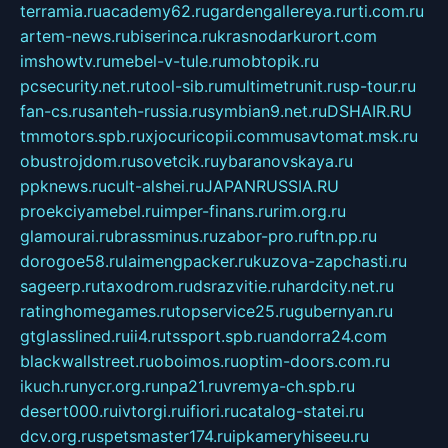
terramia.ru
academy62.ru
gardengallereya.ru
rti.com.ru
artem-news.ru
biserinca.ru
krasnodarkurort.com
imshowtv.ru
mebel-v-tule.ru
mobtopik.ru
pcsecurity.net.ru
tool-sib.ru
multimetrunit.ru
sp-tour.ru
fan-cs.ru
santeh-russia.ru
symbian9.net.ru
DSHAIR.RU
tmmotors.spb.ru
xjocuricopii.com
musavtomat.msk.ru
obustrojdom.ru
sovetcik.ru
ybaranovskaya.ru
ppknews.ru
cult-alshei.ru
JAPANRUSSIA.RU
proekciyamebel.ru
imper-finans.ru
rim.org.ru
glamourai.ru
brassminus.ru
zabor-pro.ru
ftn.pp.ru
dorogoe58.ru
laimengpacker.ru
kuzova-zapchasti.ru
sageerp.ru
taxodrom.ru
dsrazvitie.ru
hardcity.net.ru
ratinghomegames.ru
topservice25.ru
gubernyan.ru
gtglasslined.ru
ii4.ru
tssport.spb.ru
andorra24.com
blackwallstreet.ru
oboimos.ru
optim-doors.com.ru
ikuch.ru
nycr.org.ru
npa21.ru
vremya-ch.spb.ru
desert000.ru
ivtorgi.ru
ifiori.ru
catalog-statei.ru
dcv.org.ru
spetsmaster174.ru
ipkameryhiseeu.ru