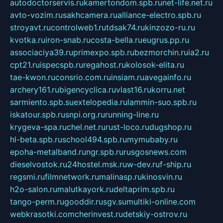
autodoctorservis.ru
kamertondom.spb.ru
net-life.net.ru
avto-vozim.ru
sakhcamera.ru
alliance-electro.spb.ru
stroyavt.ru
controlweb1.ru
tdsak74.ru
kinzozo-ru.ru
kvotka.ru
iron-snab.ru
costa-bella.ru
eugrus.pp.ru
associaciya39.ru
primexpo.spb.ru
bezmorchin.ru
ia2.ru
cpt21.ru
ispecspb.ru
regahost.ru
kolosok-elita.ru
tae-kwon.ru
consrio.com.ru
insiam.ru
avegainfo.ru
archery161.ru
bigencyclica.ru
vlast16.ru
korru.net
sarmiento.spb.su
extelopedia.ru
lammin-suo.spb.ru
iskatour.spb.ru
snpi.org.ru
running-line.ru
krygeva-spa.ru
chel.net.ru
rust-loco.ru
dugshop.ru
hl-beta.spb.ru
school494.spb.ru
mymubaby.ru
epoha-metalband.ru
ngr.spb.ru
rusgosnews.com
dieselvostok.ru
24hostel.msk.ru
w-dev.ru
f-ship.ru
regsmi.ru
filmnetwork.ru
malinasp.ru
kinosvin.ru
h2o-salon.ru
malutkayork.ru
deltaprim.spb.ru
tango-perm.ru
gooddir.ru
sgv.su
multiki-online.com
webkrasotki.com
cherinvest.ru
detskiy-ostrov.ru