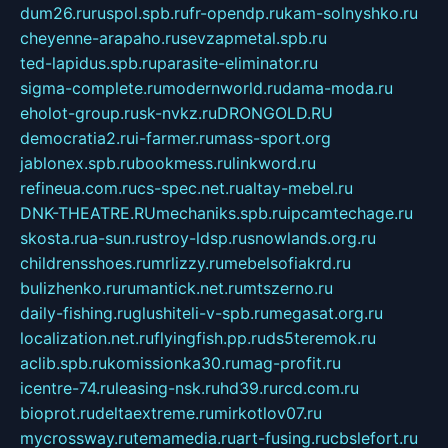
dum26.ru
ruspol.spb.ru
fr-opendp.ru
kam-solnyshko.ru
cheyenne-arapaho.ru
sevzapmetal.spb.ru
ted-lapidus.spb.ru
parasite-eliminator.ru
sigma-complete.ru
modernworld.ru
dama-moda.ru
eholot-group.ru
sk-nvkz.ru
DRONGOLD.RU
democratia2.ru
i-farmer.ru
mass-sport.org
jablonex.spb.ru
bookmess.ru
linkword.ru
refineua.com.ru
cs-spec.net.ru
altay-mebel.ru
DNK-THEATRE.RU
mechaniks.spb.ru
ipcamtechage.ru
skosta.ru
a-sun.ru
stroy-ldsp.ru
snowlands.org.ru
childrensshoes.ru
mrlizzy.ru
mebelsofiakrd.ru
bulizhenko.ru
rumantick.net.ru
mtszerno.ru
daily-fishing.ru
glushiteli-v-spb.ru
megasat.org.ru
localization.net.ru
flyingfish.pp.ru
ds5teremok.ru
aclib.spb.ru
komissionka30.ru
mag-profit.ru
icentre-74.ru
leasing-nsk.ru
hd39.ru
rcd.com.ru
bioprot.ru
deltaextreme.ru
mirkotlov07.ru
mycrossway.ru
temamedia.ru
art-fusing.ru
cbslefort.ru