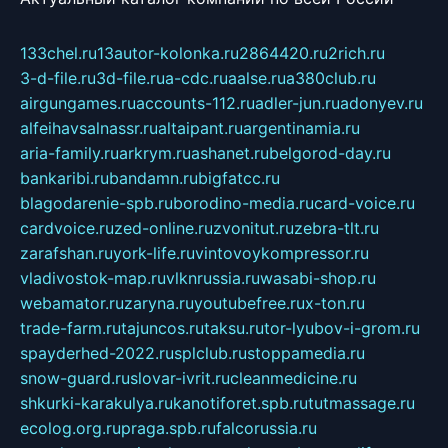
133chel.ru
13autor-kolonka.ru
2864420.ru
2rich.ru
3-d-file.ru
3d-file.ru
a-cdc.ru
aalse.ru
a380club.ru
airgungames.ru
accounts-112.ru
adler-jun.ru
adonyev.ru
alfeihavsalnassr.ru
altaipant.ru
argentinamia.ru
aria-family.ru
arkrym.ru
ashanet.ru
belgorod-day.ru
bankaribi.ru
bandamn.ru
bigfatcc.ru
blagodarenie-spb.ru
borodino-media.ru
card-voice.ru
cardvoice.ru
zed-online.ru
zvonitut.ru
zebra-tlt.ru
zarafshan.ru
york-life.ru
vintovoykompressor.ru
vladivostok-map.ru
vlknrussia.ru
wasabi-shop.ru
webamator.ru
zaryna.ru
youtubefree.ru
x-ton.ru
trade-farm.ru
tajuncos.ru
taksu.ru
tor-lyubov-i-grom.ru
spayderhed-2022.ru
splclub.ru
stoppamedia.ru
snow-guard.ru
slovar-ivrit.ru
cleanmedicine.ru
shkurki-karakulya.ru
kanotiforet.spb.ru
tutmassage.ru
ecolog.org.ru
praga.spb.ru
falcorussia.ru