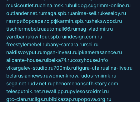
musicoutlet.ru
china.msk.ru
bulldog.su
grimm-online.ru
outlander.net.ru
maga.spb.ru
anime-sell.ru
keseloy.ru
газприборсервис.рф
karmin.spb.ru
shekswood.ru
tischlermebel.ru
automall66.ru
mag-vladimir.ru
yardbar.ru
kiwitour.spb.ru
indesign.com.ru
freestylemebel.ru
bany-samara.ru
rsei.ru
naidisvoyput.ru
mgsn-invest.ru
ipkamerasannce.ru
alicante-house.ru
ibelka74.ru
cozyhouse.info
vlkargalev-studio.ru
700mb.ru
figura-ufa.ru
alina-live.ru
belarusiannews.ru
womenknow.ru
dos-vniimk.ru
sega.net.ru
dv.net.ru
phenomenonsofhistory.com
telesputnik.net.ru
wall.pp.ru
pylesosroidmi.ru
gtc-clan.ru
cligs.ru
bibikazap.ru
popova.org.ru
netwhistler.spb.ru
bellvil.ru
bonzon.ru
iss-vladik.ru
defiparis.net.ru
las-gryzas.ru
amku.ru
electednews.spb.ru
feather.org.ru
spar72.ru
tankiigri.ru
dominus.com.ru
ibtree.ru
sanykool.pp.ru
unixlib.org.ru
menatep.spb.ru
gartenterrassen.ru
printeka.ru