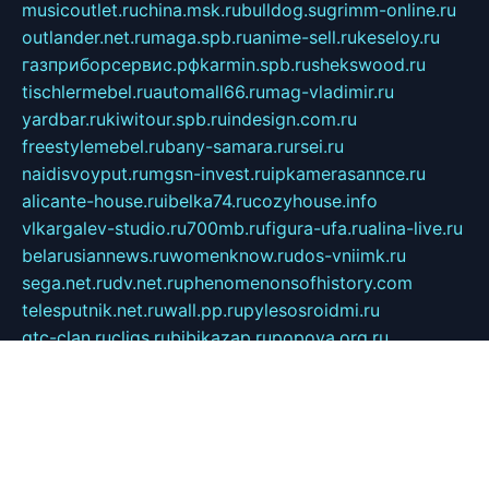
musicoutlet.ru
china.msk.ru
bulldog.su
grimm-online.ru
outlander.net.ru
maga.spb.ru
anime-sell.ru
keseloy.ru
газприборсервис.рф
karmin.spb.ru
shekswood.ru
tischlermebel.ru
automall66.ru
mag-vladimir.ru
yardbar.ru
kiwitour.spb.ru
indesign.com.ru
freestylemebel.ru
bany-samara.ru
rsei.ru
naidisvoyput.ru
mgsn-invest.ru
ipkamerasannce.ru
alicante-house.ru
ibelka74.ru
cozyhouse.info
vlkargalev-studio.ru
700mb.ru
figura-ufa.ru
alina-live.ru
belarusiannews.ru
womenknow.ru
dos-vniimk.ru
sega.net.ru
dv.net.ru
phenomenonsofhistory.com
telesputnik.net.ru
wall.pp.ru
pylesosroidmi.ru
gtc-clan.ru
cligs.ru
bibikazap.ru
popova.org.ru
netwhistler.spb.ru
bellvil.ru
bonzon.ru
iss-vladik.ru
defiparis.net.ru
las-gryzas.ru
amku.ru
electednews.spb.ru
feather.org.ru
spar72.ru
tankiigri.ru
dominus.com.ru
ibtree.ru
sanykool.pp.ru
unixlib.org.ru
menatep.spb.ru
gartenterrassen.ru
printeka.ru