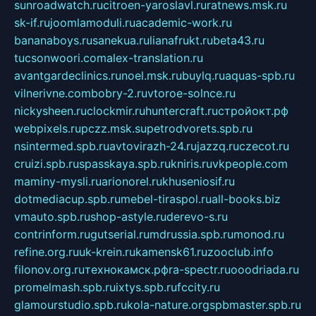
sunroadwatch.ru
citroen-yaroslavl.ru
ratnews.msk.ru
sk-if.ru
joomlamoduli.ru
academic-work.ru
bananaboys.ru
sanekua.ru
lianafrukt.ru
beta43.ru
tucsonwoori.com
alex-translation.ru
avantgardeclinics.ru
noel.msk.ru
buylq.ru
aquas-spb.ru
vilnerivne.com
bobry-2.ru
vtoroe-solnce.ru
nickysheen.ru
clockmir.ru
huntercraft.ru
стройокт.рф
webpixels.ru
pczz.msk.su
petrodvorets.spb.ru
nsintermed.spb.ru
avtovirazh-24.ru
jazzq.ru
czecot.ru
cruizi.spb.ru
spasskaya.spb.ru
kniris.ru
vkpeople.com
maminy-mysli.ru
arionorel.ru
khuseniosif.ru
dotmediacup.spb.ru
mebel-tiraspol.ru
all-books.biz
vmauto.spb.ru
shop-astyle.ru
derevo-s.ru
contrinform.ru
gutserial.ru
mdrussia.spb.ru
monod.ru
refine.org.ru
uk-krein.ru
kamensk61.ru
zooclub.info
filonov.org.ru
технокамск.рф
ra-spectr.ru
ooodriada.ru
promelmash.spb.ru
ixtys.spb.ru
fccity.ru
glamourstudio.spb.ru
kola-nature.org
spbmaster.spb.ru