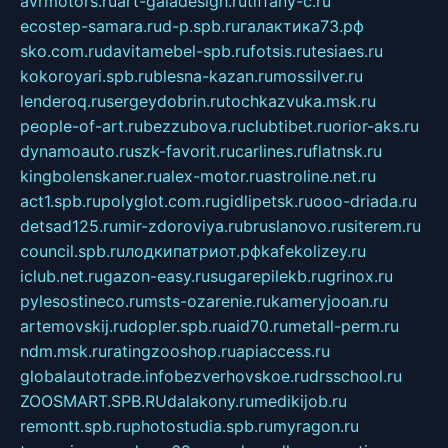
avrmotors.ru
art-galadesign.ru
tiffany-c.ru
ecostep-samara.ru
d-p.spb.ru
галактика73.рф
sko.com.ru
davitamebel-spb.ru
fotsis.ru
tesiaes.ru
kokoroyari.spb.ru
blesna-kazan.ru
mossilver.ru
lenderoq.ru
sergeydobrin.ru
tochkazvuka.msk.ru
people-of-art.ru
bezzubova.ru
clubtibet.ru
orior-aks.ru
dynamoauto.ru
szk-favorit.ru
carlines.ru
flatnsk.ru
kingbolenskaner.ru
alex-motor.ru
astroline.net.ru
act1.spb.ru
polyglot.com.ru
gidlipetsk.ru
ooo-driada.ru
detsad125.ru
mir-zdoroviya.ru
bruslanovo.ru
siterem.ru
council.spb.ru
лодкипатриот.рф
kafekolizey.ru
iclub.net.ru
gazon-easy.ru
sugarepilekb.ru
grinox.ru
pylesostineco.ru
msts-ozarenie.ru
kameryjooan.ru
artemovskij.ru
dopler.spb.ru
aid70.ru
metall-perm.ru
ndm.msk.ru
ratingzooshop.ru
apiaccess.ru
globalautotrade.info
bezverhovskoe.ru
drsschool.ru
ZOOSMART.SPB.RU
dalakony.ru
medikijob.ru
remontt.spb.ru
photostudia.spb.ru
myragon.ru