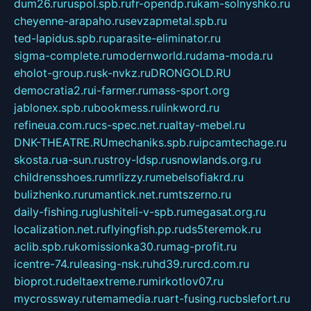
dum26.ru
ruspol.spb.ru
fr-opendp.ru
kam-solnyshko.ru
cheyenne-arapaho.ru
sevzapmetal.spb.ru
ted-lapidus.spb.ru
parasite-eliminator.ru
sigma-complete.ru
modernworld.ru
dama-moda.ru
eholot-group.ru
sk-nvkz.ru
DRONGOLD.RU
democratia2.ru
i-farmer.ru
mass-sport.org
jablonex.spb.ru
bookmess.ru
linkword.ru
refineua.com.ru
cs-spec.net.ru
altay-mebel.ru
DNK-THEATRE.RU
mechaniks.spb.ru
ipcamtechage.ru
skosta.ru
a-sun.ru
stroy-ldsp.ru
snowlands.org.ru
childrensshoes.ru
mrlizzy.ru
mebelsofiakrd.ru
bulizhenko.ru
rumantick.net.ru
mtszerno.ru
daily-fishing.ru
glushiteli-v-spb.ru
megasat.org.ru
localization.net.ru
flyingfish.pp.ru
ds5teremok.ru
aclib.spb.ru
komissionka30.ru
mag-profit.ru
icentre-74.ru
leasing-nsk.ru
hd39.ru
rcd.com.ru
bioprot.ru
deltaextreme.ru
mirkotlov07.ru
mycrossway.ru
temamedia.ru
art-fusing.ru
cbslefort.ru