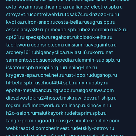
avto-vozim.ru
sakhcamera.ru
alliance-electro.spb.ru
stroyavt.ru
controlweb1.ru
tdsak74.ru
kinzozo-ru.ru
kvotka.ru
iron-snab.ru
costa-bella.ru
eugrus.pp.ru
associaciya39.ru
primexpo.spb.ru
bezmorchin.ru
ia2.ru
cpt21.ru
ispecspb.ru
regahost.ru
kolosok-elita.ru
tae-kwon.ru
consrio.com.ru
insiam.ru
avegainfo.ru
archery161.ru
bigencyclica.ru
vlast16.ru
korru.net
sarmiento.spb.su
extelopedia.ru
lammin-suo.spb.ru
iskatour.spb.ru
snpi.org.ru
running-line.ru
krygeva-spa.ru
chel.net.ru
rust-loco.ru
dugshop.ru
hl-beta.spb.ru
school494.spb.ru
mymubaby.ru
epoha-metalband.ru
ngr.spb.ru
rusgosnews.com
dieselvostok.ru
24hostel.msk.ru
w-dev.ru
f-ship.ru
regsmi.ru
filmnetwork.ru
malinasp.ru
kinosvin.ru
h2o-salon.ru
malutkayork.ru
deltaprim.spb.ru
tango-perm.ru
gooddir.ru
sgv.su
multiki-online.com
webkrasotki.com
cherinvest.ru
detskiy-ostrov.ru
ankou.spb.ru
alvesta1.ru
pdf-creator.ru
nix-files.org.ru