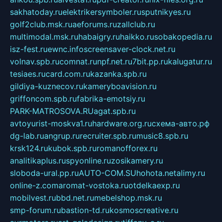
sakhatoday.ru
elektrikersymboler.ru
sputnikyes.ru
golf2club.msk.ru
aeforums.ru
zallclub.ru
multimodal.msk.ru
habaigry.ru
haikko.ru
sobakopedia.ru
isz-fest.ru
ewnc.info
screensaver-clock.net.ru
volnav.spb.ru
comnat.ru
npf.net.ru
7bit.pp.ru
kalugatur.ru
tesiaes.ru
card.com.ru
kazanka.spb.ru
gildiya-kuznecov.ru
kameryboavision.ru
griffoncom.spb.ru
fabrika-emotsiy.ru
PARK-MATROSOVA.RU
agat.spb.ru
avtoyurist-moskva1.ru
hardware.org.ru
схема-авто.рф
dg-lab.ru
angrup.ru
recruiter.spb.ru
music8.spb.ru
krsk124.ru
kubok.spb.ru
romanofforex.ru
analitikaplus.ru
spyonline.ru
zosikamery.ru
sloboda-ural.pp.ru
AUTO-COM.SU
hohota.net
alimy.ru
online-z.com
aromat-vostoka.ru
otdelkaexp.ru
mobilvest.ru
bbd.net.ru
mebelshop.msk.ru
smp-forum.ru
bastion-td.ru
kosmoscreative.ru