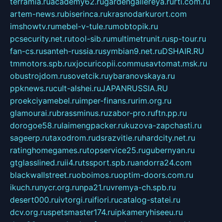
terramia.ru
academy62.ru
gardengallereya.ru
rti.com.ru
artem-news.ru
biserinca.ru
krasnodarkurort.com
imshowtv.ru
mebel-v-tule.ru
mobtopik.ru
pcsecurity.net.ru
tool-sib.ru
multimetrunit.ru
sp-tour.ru
fan-cs.ru
santeh-russia.ru
symbian9.net.ru
DSHAIR.RU
tmmotors.spb.ru
xjocuricopii.com
musavtomat.msk.ru
obustrojdom.ru
sovetcik.ru
ybaranovskaya.ru
ppknews.ru
cult-alshei.ru
JAPANRUSSIA.RU
proekciyamebel.ru
imper-finans.ru
rim.org.ru
glamourai.ru
brassminus.ru
zabor-pro.ru
ftn.pp.ru
dorogoe58.ru
laimengpacker.ru
kuzova-zapchasti.ru
sageerp.ru
taxodrom.ru
dsrazvitie.ru
hardcity.net.ru
ratinghomegames.ru
topservice25.ru
gubernyan.ru
gtglasslined.ru
ii4.ru
tssport.spb.ru
andorra24.com
blackwallstreet.ru
oboimos.ru
optim-doors.com.ru
ikuch.ru
nycr.org.ru
npa21.ru
vremya-ch.spb.ru
desert000.ru
ivtorgi.ru
ifiori.ru
catalog-statei.ru
dcv.org.ru
spetsmaster174.ru
ipkameryhiseeu.ru