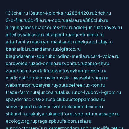
133chel.ru
13autor-kolonka.ru
2864420.ru
2rich.ru
3-d-file.ru
3d-file.ru
a-cdc.ru
aalse.ru
a380club.ru
airgungames.ru
accounts-112.ru
adler-jun.ru
adonyev.ru
alfeihavsalnassr.ru
altaipant.ru
argentinamia.ru
aria-family.ru
arkrym.ru
ashanet.ru
belgorod-day.ru
bankaribi.ru
bandamn.ru
bigfatcc.ru
blagodarenie-spb.ru
borodino-media.ru
card-voice.ru
cardvoice.ru
zed-online.ru
zvonitut.ru
zebra-tlt.ru
zarafshan.ru
york-life.ru
vintovoykompressor.ru
vladivostok-map.ru
vlknrussia.ru
wasabi-shop.ru
webamator.ru
zaryna.ru
youtubefree.ru
x-ton.ru
trade-farm.ru
tajuncos.ru
taksu.ru
tor-lyubov-i-grom.ru
spayderhed-2022.ru
splclub.ru
stoppamedia.ru
snow-guard.ru
slovar-ivrit.ru
cleanmedicine.ru
shkurki-karakulya.ru
kanotiforet.spb.ru
tutmassage.ru
ecolog.org.ru
praga.spb.ru
falcorussia.ru
autodoctorservis.ru
kamertondom.spb.ru
net-life.net.ru