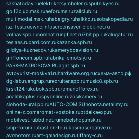
sakhatoday.ru
elektrikersymboler.ru
sputnikyes.ru
golf2club.msk.ru
aeforums.ru
zallclub.ru
multimodal.msk.ru
habaigry.ru
haikko.ru
sobakopedia.ru
isz-fest.ru
ewnc.info
screensaver-clock.net.ru
volnav.spb.ru
comnat.ru
npf.net.ru
7bit.pp.ru
kalugatur.ru
tesiaes.ru
card.com.ru
kazanka.spb.ru
gildiya-kuznecov.ru
kameryboavision.ru
griffoncom.spb.ru
fabrika-emotsiy.ru
PARK-MATROSOVA.RU
agat.spb.ru
avtoyurist-moskva1.ru
hardware.org.ru
схема-авто.рф
dg-lab.ru
angrup.ru
recruiter.spb.ru
music8.spb.ru
krsk124.ru
kubok.spb.ru
romanofforex.ru
analitikaplus.ru
spyonline.ru
zosikamery.ru
sloboda-ural.pp.ru
AUTO-COM.SU
hohota.net
alimy.ru
online-z.com
aromat-vostoka.ru
otdelkaexp.ru
mobilvest.ru
bbd.net.ru
mebelshop.msk.ru
smp-forum.ru
bastion-td.ru
kosmoscreative.ru
avrmotors.ru
art-galadesign.ru
tiffany-c.ru