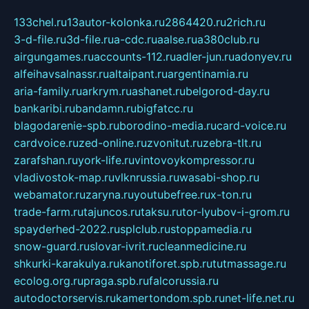
133chel.ru
13autor-kolonka.ru
2864420.ru
2rich.ru
3-d-file.ru
3d-file.ru
a-cdc.ru
aalse.ru
a380club.ru
airgungames.ru
accounts-112.ru
adler-jun.ru
adonyev.ru
alfeihavsalnassr.ru
altaipant.ru
argentinamia.ru
aria-family.ru
arkrym.ru
ashanet.ru
belgorod-day.ru
bankaribi.ru
bandamn.ru
bigfatcc.ru
blagodarenie-spb.ru
borodino-media.ru
card-voice.ru
cardvoice.ru
zed-online.ru
zvonitut.ru
zebra-tlt.ru
zarafshan.ru
york-life.ru
vintovoykompressor.ru
vladivostok-map.ru
vlknrussia.ru
wasabi-shop.ru
webamator.ru
zaryna.ru
youtubefree.ru
x-ton.ru
trade-farm.ru
tajuncos.ru
taksu.ru
tor-lyubov-i-grom.ru
spayderhed-2022.ru
splclub.ru
stoppamedia.ru
snow-guard.ru
slovar-ivrit.ru
cleanmedicine.ru
shkurki-karakulya.ru
kanotiforet.spb.ru
tutmassage.ru
ecolog.org.ru
praga.spb.ru
falcorussia.ru
autodoctorservis.ru
kamertondom.spb.ru
net-life.net.ru