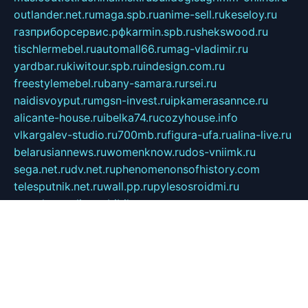
outlander.net.ru
maga.spb.ru
anime-sell.ru
keseloy.ru
газприборсервис.рф
karmin.spb.ru
shekswood.ru
tischlermebel.ru
automall66.ru
mag-vladimir.ru
yardbar.ru
kiwitour.spb.ru
indesign.com.ru
freestylemebel.ru
bany-samara.ru
rsei.ru
naidisvoyput.ru
mgsn-invest.ru
ipkamerasannce.ru
alicante-house.ru
ibelka74.ru
cozyhouse.info
vlkargalev-studio.ru
700mb.ru
figura-ufa.ru
alina-live.ru
belarusiannews.ru
womenknow.ru
dos-vniimk.ru
sega.net.ru
dv.net.ru
phenomenonsofhistory.com
telesputnik.net.ru
wall.pp.ru
pylesosroidmi.ru
gtc-clan.ru
cligs.ru
bibikazap.ru
popova.org.ru
netwhistler.spb.ru
bellvil.ru
bonzon.ru
iss-vladik.ru
defiparis.net.ru
las-gryzas.ru
amku.ru
electednews.spb.ru
feather.org.ru
spar72.ru
tankiigri.ru
dominus.com.ru
ibtree.ru
sanykool.pp.ru
unixlib.org.ru
menatep.spb.ru
gartenterrassen.ru
printeka.ru
skvozilka.com.ru
parkovka-pub.ru
lovemobi.ru
art-ru.ru