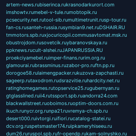
artem-news.ru
biserinca.ru
krasnodarkurort.com
imshowtv.ru
mebel-v-tule.ru
mobtopik.ru
pcsecurity.net.ru
tool-sib.ru
multimetrunit.ru
sp-tour.ru
fan-cs.ru
santeh-russia.ru
symbian9.net.ru
DSHAIR.RU
tmmotors.spb.ru
xjocuricopii.com
musavtomat.msk.ru
obustrojdom.ru
sovetcik.ru
ybaranovskaya.ru
ppknews.ru
cult-alshei.ru
JAPANRUSSIA.RU
proekciyamebel.ru
imper-finans.ru
rim.org.ru
glamourai.ru
brassminus.ru
zabor-pro.ru
ftn.pp.ru
dorogoe58.ru
laimengpacker.ru
kuzova-zapchasti.ru
sageerp.ru
taxodrom.ru
dsrazvitie.ru
hardcity.net.ru
ratinghomegames.ru
topservice25.ru
gubernyan.ru
gtglasslined.ru
ii4.ru
tssport.spb.ru
andorra24.com
blackwallstreet.ru
oboimos.ru
optim-doors.com.ru
ikuch.ru
nycr.org.ru
npa21.ru
vremya-ch.spb.ru
desert000.ru
ivtorgi.ru
ifiori.ru
catalog-statei.ru
dcv.org.ru
spetsmaster174.ru
ipkameryhiseeu.ru
dum26.ru
ruspol.spb.ru
fr-opendp.ru
kam-solnyshko.ru