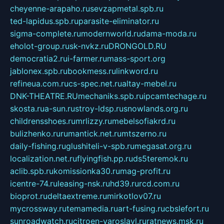
cheyenne-arapaho.ru
sevzapmetal.spb.ru
ted-lapidus.spb.ru
parasite-eliminator.ru
sigma-complete.ru
modernworld.ru
dama-moda.ru
eholot-group.ru
sk-nvkz.ru
DRONGOLD.RU
democratia2.ru
i-farmer.ru
mass-sport.org
jablonex.spb.ru
bookmess.ru
linkword.ru
refineua.com.ru
cs-spec.net.ru
altay-mebel.ru
DNK-THEATRE.RU
mechaniks.spb.ru
ipcamtechage.ru
skosta.ru
a-sun.ru
stroy-ldsp.ru
snowlands.org.ru
childrensshoes.ru
mrlizzy.ru
mebelsofiakrd.ru
bulizhenko.ru
rumantick.net.ru
mtszerno.ru
daily-fishing.ru
glushiteli-v-spb.ru
megasat.org.ru
localization.net.ru
flyingfish.pp.ru
ds5teremok.ru
aclib.spb.ru
komissionka30.ru
mag-profit.ru
icentre-74.ru
leasing-nsk.ru
hd39.ru
rcd.com.ru
bioprot.ru
deltaextreme.ru
mirkotlov07.ru
mycrossway.ru
temamedia.ru
art-fusing.ru
cbslefort.ru
sunroadwatch.ru
citroen-yaroslavl.ru
ratnews.msk.ru