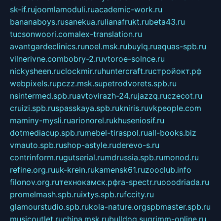
sk-if.ru
joomlamoduli.ru
academic-work.ru
bananaboys.ru
sanekua.ru
lianafrukt.ru
beta43.ru
tucsonwoori.com
alex-translation.ru
avantgardeclinics.ru
noel.msk.ru
buylq.ru
aquas-spb.ru
vilnerivne.com
bobry-2.ru
vtoroe-solnce.ru
nickysheen.ru
clockmir.ru
huntercraft.ru
стройокт.рф
webpixels.ru
pczz.msk.su
petrodvorets.spb.ru
nsintermed.spb.ru
avtovirazh-24.ru
jazzq.ru
czecot.ru
cruizi.spb.ru
spasskaya.spb.ru
kniris.ru
vkpeople.com
maminy-mysli.ru
arionorel.ru
khuseniosif.ru
dotmediacup.spb.ru
mebel-tiraspol.ru
all-books.biz
vmauto.spb.ru
shop-astyle.ru
derevo-s.ru
contrinform.ru
gutserial.ru
mdrussia.spb.ru
monod.ru
refine.org.ru
uk-krein.ru
kamensk61.ru
zooclub.info
filonov.org.ru
технокамск.рф
ra-spectr.ru
ooodriada.ru
promelmash.spb.ru
ixtys.spb.ru
fccity.ru
glamourstudio.spb.ru
kola-nature.org
spbmaster.spb.ru
musicoutlet.ru
china.msk.ru
bulldog.su
grimm-online.ru