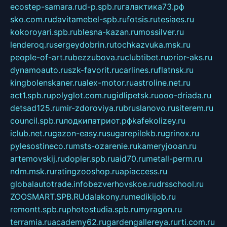
ecostep-samara.ru
d-p.spb.ru
галактика73.рф
sko.com.ru
davitamebel-spb.ru
fotsis.ru
tesiaes.ru
kokoroyari.spb.ru
blesna-kazan.ru
mossilver.ru
lenderoq.ru
sergeydobrin.ru
tochkazvuka.msk.ru
people-of-art.ru
bezzubova.ru
clubtibet.ru
orior-aks.ru
dynamoauto.ru
szk-favorit.ru
carlines.ru
flatnsk.ru
kingbolenskaner.ru
alex-motor.ru
astroline.net.ru
act1.spb.ru
polyglot.com.ru
gidlipetsk.ru
ooo-driada.ru
detsad125.ru
mir-zdoroviya.ru
bruslanovo.ru
siterem.ru
council.spb.ru
лодкипатриот.рф
kafekolizey.ru
iclub.net.ru
gazon-easy.ru
sugarepilekb.ru
grinox.ru
pylesostineco.ru
msts-ozarenie.ru
kameryjooan.ru
artemovskij.ru
dopler.spb.ru
aid70.ru
metall-perm.ru
ndm.msk.ru
ratingzooshop.ru
apiaccess.ru
globalautotrade.info
bezverhovskoe.ru
drsschool.ru
ZOOSMART.SPB.RU
dalakony.ru
medikijob.ru
remontt.spb.ru
photostudia.spb.ru
myragon.ru
terramia.ru
academy62.ru
gardengallereya.ru
rti.com.ru