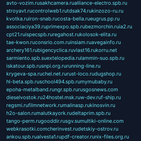
avto-vozim.ru
sakhcamera.ru
alliance-electro.spb.ru
stroyavt.ru
controlweb1.ru
tdsak74.ru
kinzozo-ru.ru
kvotka.ru
iron-snab.ru
costa-bella.ru
eugrus.pp.ru
associaciya39.ru
primexpo.spb.ru
bezmorchin.ru
ia2.ru
cpt21.ru
ispecspb.ru
regahost.ru
kolosok-elita.ru
tae-kwon.ru
consrio.com.ru
insiam.ru
avegainfo.ru
archery161.ru
bigencyclica.ru
vlast16.ru
korru.net
sarmiento.spb.su
extelopedia.ru
lammin-suo.spb.ru
iskatour.spb.ru
snpi.org.ru
running-line.ru
krygeva-spa.ru
chel.net.ru
rust-loco.ru
dugshop.ru
hl-beta.spb.ru
school494.spb.ru
mymubaby.ru
epoha-metalband.ru
ngr.spb.ru
rusgosnews.com
dieselvostok.ru
24hostel.msk.ru
w-dev.ru
f-ship.ru
regsmi.ru
filmnetwork.ru
malinasp.ru
kinosvin.ru
h2o-salon.ru
malutkayork.ru
deltaprim.spb.ru
tango-perm.ru
gooddir.ru
sgv.su
multiki-online.com
webkrasotki.com
cherinvest.ru
detskiy-ostrov.ru
ankou.spb.ru
alvesta1.ru
pdf-creator.ru
nix-files.org.ru