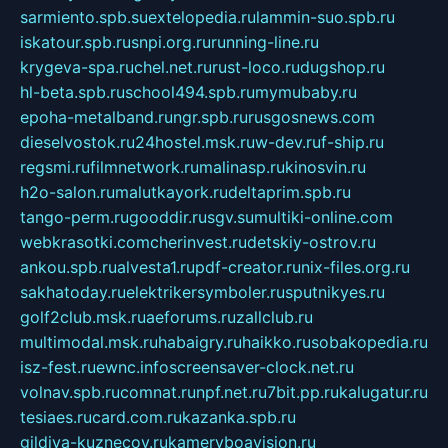
sarmiento.spb.su
extelopedia.ru
lammin-suo.spb.ru
iskatour.spb.ru
snpi.org.ru
running-line.ru
krygeva-spa.ru
chel.net.ru
rust-loco.ru
dugshop.ru
hl-beta.spb.ru
school494.spb.ru
mymubaby.ru
epoha-metalband.ru
ngr.spb.ru
rusgosnews.com
dieselvostok.ru
24hostel.msk.ru
w-dev.ru
f-ship.ru
regsmi.ru
filmnetwork.ru
malinasp.ru
kinosvin.ru
h2o-salon.ru
malutkayork.ru
deltaprim.spb.ru
tango-perm.ru
gooddir.ru
sgv.su
multiki-online.com
webkrasotki.com
cherinvest.ru
detskiy-ostrov.ru
ankou.spb.ru
alvesta1.ru
pdf-creator.ru
nix-files.org.ru
sakhatoday.ru
elektrikersymboler.ru
sputnikyes.ru
golf2club.msk.ru
aeforums.ru
zallclub.ru
multimodal.msk.ru
habaigry.ru
haikko.ru
sobakopedia.ru
isz-fest.ru
ewnc.info
screensaver-clock.net.ru
volnav.spb.ru
comnat.ru
npf.net.ru
7bit.pp.ru
kalugatur.ru
tesiaes.ru
card.com.ru
kazanka.spb.ru
gildiya-kuznecov.ru
kameryboavision.ru