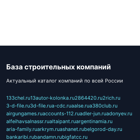
База строительных компаний
Актуальный каталог компаний по всей России
133chel.ru
13autor-kolonka.ru
2864420.ru
2rich.ru
3-d-file.ru
3d-file.ru
a-cdc.ru
aalse.ru
a380club.ru
airgungames.ru
accounts-112.ru
adler-jun.ru
adonyev.ru
alfeihavsalnassr.ru
altaipant.ru
argentinamia.ru
aria-family.ru
arkrym.ru
ashanet.ru
belgorod-day.ru
bankaribi.ru
bandamn.ru
bigfatcc.ru