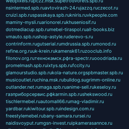
webpixels.ru
pczz.msk.su
petrodvorets.spb.ru
nsintermed.spb.ru
avtovirazh-24.ru
jazzq.ru
czecot.ru
cruizi.spb.ru
spasskaya.spb.ru
kniris.ru
vkpeople.com
maminy-mysli.ru
arionorel.ru
khuseniosif.ru
dotmediacup.spb.ru
mebel-tiraspol.ru
all-books.biz
vmauto.spb.ru
shop-astyle.ru
derevo-s.ru
contrinform.ru
gutserial.ru
mdrussia.spb.ru
monod.ru
refine.org.ru
uk-krein.ru
kamensk61.ru
zooclub.info
filonov.org.ru
технокамск.рф
ra-spectr.ru
ooodriada.ru
promelmash.spb.ru
ixtys.spb.ru
fccity.ru
glamourstudio.spb.ru
kola-nature.org
spbmaster.spb.ru
musicoutlet.ru
china.msk.ru
bulldog.su
grimm-online.ru
outlander.net.ru
maga.spb.ru
anime-sell.ru
keseloy.ru
газприборсервис.рф
karmin.spb.ru
shekswood.ru
tischlermebel.ru
automall66.ru
mag-vladimir.ru
yardbar.ru
kiwitour.spb.ru
indesign.com.ru
freestylemebel.ru
bany-samara.ru
rsei.ru
naidisvoyput.ru
mgsn-invest.ru
ipkamerasannce.ru