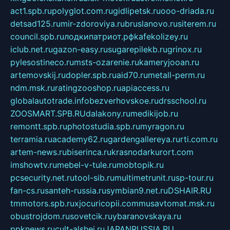
act1.spb.ru
polyglot.com.ru
gidlipetsk.ru
ooo-driada.ru
detsad125.ru
mir-zdoroviya.ru
bruslanovo.ru
siterem.ru
council.spb.ru
лодкипатриот.рф
kafekolizey.ru
iclub.net.ru
gazon-easy.ru
sugarepilekb.ru
grinox.ru
pylesostineco.ru
msts-ozarenie.ru
kameryjooan.ru
artemovskij.ru
dopler.spb.ru
aid70.ru
metall-perm.ru
ndm.msk.ru
ratingzooshop.ru
apiaccess.ru
globalautotrade.info
bezverhovskoe.ru
drsschool.ru
ZOOSMART.SPB.RU
dalakony.ru
medikijob.ru
remontt.spb.ru
photostudia.spb.ru
myragon.ru
terramia.ru
academy62.ru
gardengallereya.ru
rti.com.ru
artem-news.ru
biserinca.ru
krasnodarkurort.com
imshowtv.ru
mebel-v-tule.ru
mobtopik.ru
pcsecurity.net.ru
tool-sib.ru
multimetrunit.ru
sp-tour.ru
fan-cs.ru
santeh-russia.ru
symbian9.net.ru
DSHAIR.RU
tmmotors.spb.ru
xjocuricopii.com
musavtomat.msk.ru
obustrojdom.ru
sovetcik.ru
ybaranovskaya.ru
ppknews.ru
cult-alshei.ru
JAPANRUSSIA.RU