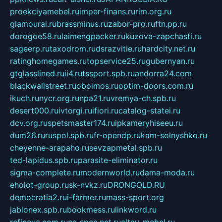
proekciyamebel.ru
imper-finans.ru
rim.org.ru
glamourai.ru
brassminus.ru
zabor-pro.ru
ftn.pp.ru
dorogoe58.ru
laimengpacker.ru
kuzova-zapchasti.ru
sageerp.ru
taxodrom.ru
dsrazvitie.ru
hardcity.net.ru
ratinghomegames.ru
topservice25.ru
gubernyan.ru
gtglasslined.ru
ii4.ru
tssport.spb.ru
andorra24.com
blackwallstreet.ru
oboimos.ru
optim-doors.com.ru
ikuch.ru
nycr.org.ru
npa21.ru
vremya-ch.spb.ru
desert000.ru
ivtorgi.ru
ifiori.ru
catalog-statei.ru
dcv.org.ru
spetsmaster174.ru
ipkameryhiseeu.ru
dum26.ru
ruspol.spb.ru
fr-opendp.ru
kam-solnyshko.ru
cheyenne-arapaho.ru
sevzapmetal.spb.ru
ted-lapidus.spb.ru
parasite-eliminator.ru
sigma-complete.ru
modernworld.ru
dama-moda.ru
eholot-group.ru
sk-nvkz.ru
DRONGOLD.RU
democratia2.ru
i-farmer.ru
mass-sport.org
jablonex.spb.ru
bookmess.ru
linkword.ru