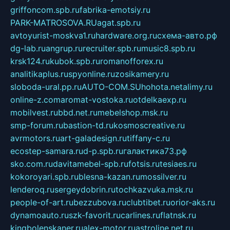
griffoncom.spb.ru
fabrika-emotsiy.ru
PARK-MATROSOVA.RU
agat.spb.ru
avtoyurist-moskva1.ru
hardware.org.ru
схема-авто.рф
dg-lab.ru
angrup.ru
recruiter.spb.ru
music8.spb.ru
krsk124.ru
kubok.spb.ru
romanofforex.ru
analitikaplus.ru
spyonline.ru
zosikamery.ru
sloboda-ural.pp.ru
AUTO-COM.SU
hohota.net
alimy.ru
online-z.com
aromat-vostoka.ru
otdelkaexp.ru
mobilvest.ru
bbd.net.ru
mebelshop.msk.ru
smp-forum.ru
bastion-td.ru
kosmoscreative.ru
avrmotors.ru
art-galadesign.ru
tiffany-c.ru
ecostep-samara.ru
d-p.spb.ru
галактика73.рф
sko.com.ru
davitamebel-spb.ru
fotsis.ru
tesiaes.ru
kokoroyari.spb.ru
blesna-kazan.ru
mossilver.ru
lenderoq.ru
sergeydobrin.ru
tochkazvuka.msk.ru
people-of-art.ru
bezzubova.ru
clubtibet.ru
orior-aks.ru
dynamoauto.ru
szk-favorit.ru
carlines.ru
flatnsk.ru
kingbolenskaner.ru
alex-motor.ru
astroline.net.ru