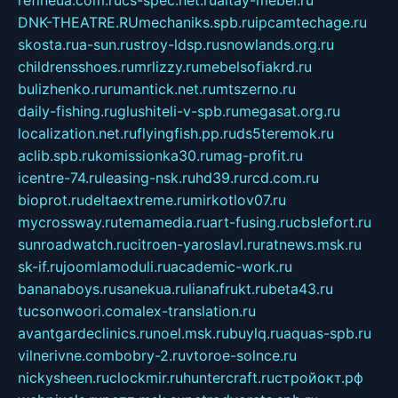
refineua.com.ru
cs-spec.net.ru
altay-mebel.ru
DNK-THEATRE.RU
mechaniks.spb.ru
ipcamtechage.ru
skosta.ru
a-sun.ru
stroy-ldsp.ru
snowlands.org.ru
childrensshoes.ru
mrlizzy.ru
mebelsofiakrd.ru
bulizhenko.ru
rumantick.net.ru
mtszerno.ru
daily-fishing.ru
glushiteli-v-spb.ru
megasat.org.ru
localization.net.ru
flyingfish.pp.ru
ds5teremok.ru
aclib.spb.ru
komissionka30.ru
mag-profit.ru
icentre-74.ru
leasing-nsk.ru
hd39.ru
rcd.com.ru
bioprot.ru
deltaextreme.ru
mirkotlov07.ru
mycrossway.ru
temamedia.ru
art-fusing.ru
cbslefort.ru
sunroadwatch.ru
citroen-yaroslavl.ru
ratnews.msk.ru
sk-if.ru
joomlamoduli.ru
academic-work.ru
bananaboys.ru
sanekua.ru
lianafrukt.ru
beta43.ru
tucsonwoori.com
alex-translation.ru
avantgardeclinics.ru
noel.msk.ru
buylq.ru
aquas-spb.ru
vilnerivne.com
bobry-2.ru
vtoroe-solnce.ru
nickysheen.ru
clockmir.ru
huntercraft.ru
стройокт.рф