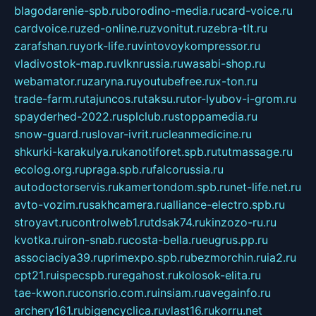
blagodarenie-spb.ru
borodino-media.ru
card-voice.ru
cardvoice.ru
zed-online.ru
zvonitut.ru
zebra-tlt.ru
zarafshan.ru
york-life.ru
vintovoykompressor.ru
vladivostok-map.ru
vlknrussia.ru
wasabi-shop.ru
webamator.ru
zaryna.ru
youtubefree.ru
x-ton.ru
trade-farm.ru
tajuncos.ru
taksu.ru
tor-lyubov-i-grom.ru
spayderhed-2022.ru
splclub.ru
stoppamedia.ru
snow-guard.ru
slovar-ivrit.ru
cleanmedicine.ru
shkurki-karakulya.ru
kanotiforet.spb.ru
tutmassage.ru
ecolog.org.ru
praga.spb.ru
falcorussia.ru
autodoctorservis.ru
kamertondom.spb.ru
net-life.net.ru
avto-vozim.ru
sakhcamera.ru
alliance-electro.spb.ru
stroyavt.ru
controlweb1.ru
tdsak74.ru
kinzozo-ru.ru
kvotka.ru
iron-snab.ru
costa-bella.ru
eugrus.pp.ru
associaciya39.ru
primexpo.spb.ru
bezmorchin.ru
ia2.ru
cpt21.ru
ispecspb.ru
regahost.ru
kolosok-elita.ru
tae-kwon.ru
consrio.com.ru
insiam.ru
avegainfo.ru
archery161.ru
bigencyclica.ru
vlast16.ru
korru.net