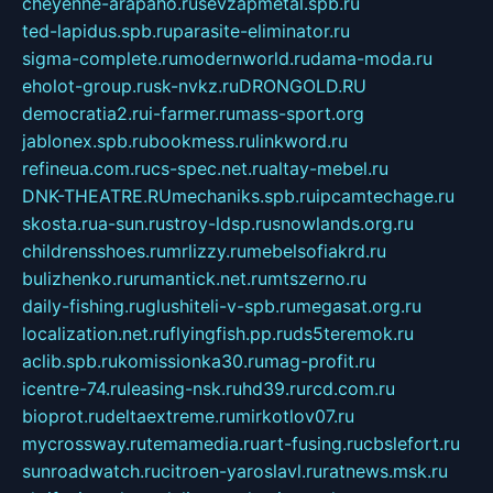
cheyenne-arapaho.ru
sevzapmetal.spb.ru
ted-lapidus.spb.ru
parasite-eliminator.ru
sigma-complete.ru
modernworld.ru
dama-moda.ru
eholot-group.ru
sk-nvkz.ru
DRONGOLD.RU
democratia2.ru
i-farmer.ru
mass-sport.org
jablonex.spb.ru
bookmess.ru
linkword.ru
refineua.com.ru
cs-spec.net.ru
altay-mebel.ru
DNK-THEATRE.RU
mechaniks.spb.ru
ipcamtechage.ru
skosta.ru
a-sun.ru
stroy-ldsp.ru
snowlands.org.ru
childrensshoes.ru
mrlizzy.ru
mebelsofiakrd.ru
bulizhenko.ru
rumantick.net.ru
mtszerno.ru
daily-fishing.ru
glushiteli-v-spb.ru
megasat.org.ru
localization.net.ru
flyingfish.pp.ru
ds5teremok.ru
aclib.spb.ru
komissionka30.ru
mag-profit.ru
icentre-74.ru
leasing-nsk.ru
hd39.ru
rcd.com.ru
bioprot.ru
deltaextreme.ru
mirkotlov07.ru
mycrossway.ru
temamedia.ru
art-fusing.ru
cbslefort.ru
sunroadwatch.ru
citroen-yaroslavl.ru
ratnews.msk.ru