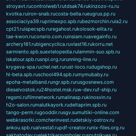
stroyavt.ru
controlweb1.ru
tdsak74.ru
kinzozo-ru.ru
kvotka.ru
iron-snab.ru
costa-bella.ru
eugrus.pp.ru
associaciya39.ru
primexpo.spb.ru
bezmorchin.ru
ia2.ru
cpt21.ru
ispecspb.ru
regahost.ru
kolosok-elita.ru
tae-kwon.ru
consrio.com.ru
insiam.ru
avegainfo.ru
archery161.ru
bigencyclica.ru
vlast16.ru
korru.net
sarmiento.spb.su
extelopedia.ru
lammin-suo.spb.ru
iskatour.spb.ru
snpi.org.ru
running-line.ru
krygeva-spa.ru
chel.net.ru
rust-loco.ru
dugshop.ru
hl-beta.spb.ru
school494.spb.ru
mymubaby.ru
epoha-metalband.ru
ngr.spb.ru
rusgosnews.com
dieselvostok.ru
24hostel.msk.ru
w-dev.ru
f-ship.ru
regsmi.ru
filmnetwork.ru
malinasp.ru
kinosvin.ru
h2o-salon.ru
malutkayork.ru
deltaprim.spb.ru
tango-perm.ru
gooddir.ru
sgv.su
multiki-online.com
webkrasotki.com
cherinvest.ru
detskiy-ostrov.ru
ankou.spb.ru
alvesta1.ru
pdf-creator.ru
nix-files.org.ru
sakhatoday.ru
elektrikersymboler.ru
sputnikyes.ru