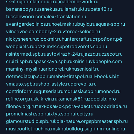
sk-if.ru
joomlamoduli.ru
academic-work.ru
bananaboys.ru
sanekua.ru
lianafrukt.ru
beta43.ru
tucsonwoori.com
alex-translation.ru
avantgardeclinics.ru
noel.msk.ru
buylq.ru
aquas-spb.ru
vilnerivne.com
bobry-2.ru
vtoroe-solnce.ru
nickysheen.ru
clockmir.ru
huntercraft.ru
стройокт.рф
webpixels.ru
pczz.msk.su
petrodvorets.spb.ru
nsintermed.spb.ru
avtovirazh-24.ru
jazzq.ru
czecot.ru
cruizi.spb.ru
spasskaya.spb.ru
kniris.ru
vkpeople.com
maminy-mysli.ru
arionorel.ru
khuseniosif.ru
dotmediacup.spb.ru
mebel-tiraspol.ru
all-books.biz
vmauto.spb.ru
shop-astyle.ru
derevo-s.ru
contrinform.ru
gutserial.ru
mdrussia.spb.ru
monod.ru
refine.org.ru
uk-krein.ru
kamensk61.ru
zooclub.info
filonov.org.ru
технокамск.рф
ra-spectr.ru
ooodriada.ru
promelmash.spb.ru
ixtys.spb.ru
fccity.ru
glamourstudio.spb.ru
kola-nature.org
spbmaster.spb.ru
musicoutlet.ru
china.msk.ru
bulldog.su
grimm-online.ru