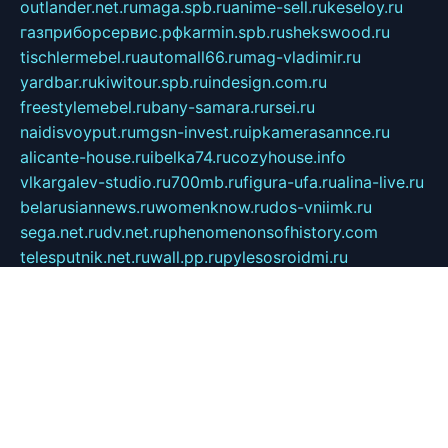
outlander.net.ru
maga.spb.ru
anime-sell.ru
keseloy.ru
газприборсервис.рф
karmin.spb.ru
shekswood.ru
tischlermebel.ru
automall66.ru
mag-vladimir.ru
yardbar.ru
kiwitour.spb.ru
indesign.com.ru
freestylemebel.ru
bany-samara.ru
rsei.ru
naidisvoyput.ru
mgsn-invest.ru
ipkamerasannce.ru
alicante-house.ru
ibelka74.ru
cozyhouse.info
vlkargalev-studio.ru
700mb.ru
figura-ufa.ru
alina-live.ru
belarusiannews.ru
womenknow.ru
dos-vniimk.ru
sega.net.ru
dv.net.ru
phenomenonsofhistory.com
telesputnik.net.ru
wall.pp.ru
pylesosroidmi.ru
gtc-clan.ru
cligs.ru
bibikazap.ru
popova.org.ru
netwhistler.spb.ru
bellvil.ru
bonzon.ru
iss-vladik.ru
defiparis.net.ru
las-gryzas.ru
amku.ru
electednews.spb.ru
feather.org.ru
spar72.ru
tankiigri.ru
dominus.com.ru
ibtree.ru
sanykool.pp.ru
unixlib.org.ru
menatep.spb.ru
gartenterrassen.ru
printeka.ru
skvozilka.com.ru
parkovka-pub.ru
lovemobi.ru
art-ru.ru