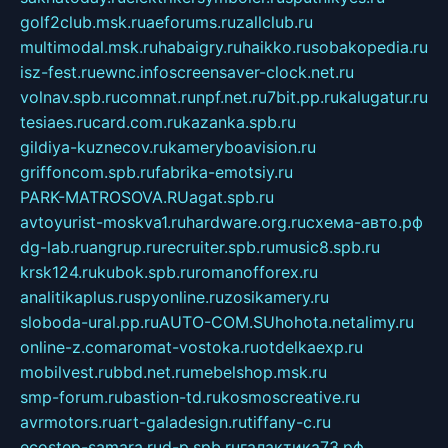
golf2club.msk.ru
aeforums.ru
zallclub.ru
multimodal.msk.ru
habaigry.ru
haikko.ru
sobakopedia.ru
isz-fest.ru
ewnc.info
screensaver-clock.net.ru
volnav.spb.ru
comnat.ru
npf.net.ru
7bit.pp.ru
kalugatur.ru
tesiaes.ru
card.com.ru
kazanka.spb.ru
gildiya-kuznecov.ru
kameryboavision.ru
griffoncom.spb.ru
fabrika-emotsiy.ru
PARK-MATROSOVA.RU
agat.spb.ru
avtoyurist-moskva1.ru
hardware.org.ru
схема-авто.рф
dg-lab.ru
angrup.ru
recruiter.spb.ru
music8.spb.ru
krsk124.ru
kubok.spb.ru
romanofforex.ru
analitikaplus.ru
spyonline.ru
zosikamery.ru
sloboda-ural.pp.ru
AUTO-COM.SU
hohota.net
alimy.ru
online-z.com
aromat-vostoka.ru
otdelkaexp.ru
mobilvest.ru
bbd.net.ru
mebelshop.msk.ru
smp-forum.ru
bastion-td.ru
kosmoscreative.ru
avrmotors.ru
art-galadesign.ru
tiffany-c.ru
ecostep-samara.ru
d-p.spb.ru
галактика73.рф