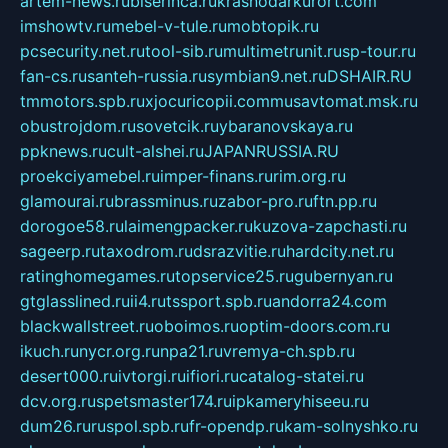
artem-news.ru
biserinca.ru
krasnodarkurort.com
imshowtv.ru
mebel-v-tule.ru
mobtopik.ru
pcsecurity.net.ru
tool-sib.ru
multimetrunit.ru
sp-tour.ru
fan-cs.ru
santeh-russia.ru
symbian9.net.ru
DSHAIR.RU
tmmotors.spb.ru
xjocuricopii.com
musavtomat.msk.ru
obustrojdom.ru
sovetcik.ru
ybaranovskaya.ru
ppknews.ru
cult-alshei.ru
JAPANRUSSIA.RU
proekciyamebel.ru
imper-finans.ru
rim.org.ru
glamourai.ru
brassminus.ru
zabor-pro.ru
ftn.pp.ru
dorogoe58.ru
laimengpacker.ru
kuzova-zapchasti.ru
sageerp.ru
taxodrom.ru
dsrazvitie.ru
hardcity.net.ru
ratinghomegames.ru
topservice25.ru
gubernyan.ru
gtglasslined.ru
ii4.ru
tssport.spb.ru
andorra24.com
blackwallstreet.ru
oboimos.ru
optim-doors.com.ru
ikuch.ru
nycr.org.ru
npa21.ru
vremya-ch.spb.ru
desert000.ru
ivtorgi.ru
ifiori.ru
catalog-statei.ru
dcv.org.ru
spetsmaster174.ru
ipkameryhiseeu.ru
dum26.ru
ruspol.spb.ru
fr-opendp.ru
kam-solnyshko.ru