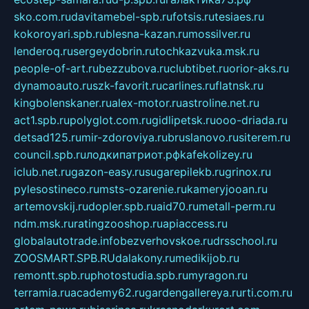
sko.com.ru
davitamebel-spb.ru
fotsis.ru
tesiaes.ru
kokoroyari.spb.ru
blesna-kazan.ru
mossilver.ru
lenderoq.ru
sergeydobrin.ru
tochkazvuka.msk.ru
people-of-art.ru
bezzubova.ru
clubtibet.ru
orior-aks.ru
dynamoauto.ru
szk-favorit.ru
carlines.ru
flatnsk.ru
kingbolenskaner.ru
alex-motor.ru
astroline.net.ru
act1.spb.ru
polyglot.com.ru
gidlipetsk.ru
ooo-driada.ru
detsad125.ru
mir-zdoroviya.ru
bruslanovo.ru
siterem.ru
council.spb.ru
лодкипатриот.рф
kafekolizey.ru
iclub.net.ru
gazon-easy.ru
sugarepilekb.ru
grinox.ru
pylesostineco.ru
msts-ozarenie.ru
kameryjooan.ru
artemovskij.ru
dopler.spb.ru
aid70.ru
metall-perm.ru
ndm.msk.ru
ratingzooshop.ru
apiaccess.ru
globalautotrade.info
bezverhovskoe.ru
drsschool.ru
ZOOSMART.SPB.RU
dalakony.ru
medikijob.ru
remontt.spb.ru
photostudia.spb.ru
myragon.ru
terramia.ru
academy62.ru
gardengallereya.ru
rti.com.ru