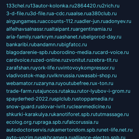
133chel.ru
13autor-kolonka.ru
2864420.ru
2rich.ru
3-d-file.ru
3d-file.ru
a-cdc.ru
aalse.ru
a380club.ru
airgungames.ru
accounts-112.ru
adler-jun.ru
adonyev.ru
alfeihavsalnassr.ru
altaipant.ru
argentinamia.ru
aria-family.ru
arkrym.ru
ashanet.ru
belgorod-day.ru
bankaribi.ru
bandamn.ru
bigfatcc.ru
blagodarenie-spb.ru
borodino-media.ru
card-voice.ru
cardvoice.ru
zed-online.ru
zvonitut.ru
zebra-tlt.ru
zarafshan.ru
york-life.ru
vintovoykompressor.ru
vladivostok-map.ru
vlknrussia.ru
wasabi-shop.ru
webamator.ru
zaryna.ru
youtubefree.ru
x-ton.ru
trade-farm.ru
tajuncos.ru
taksu.ru
tor-lyubov-i-grom.ru
spayderhed-2022.ru
splclub.ru
stoppamedia.ru
snow-guard.ru
slovar-ivrit.ru
cleanmedicine.ru
shkurki-karakulya.ru
kanotiforet.spb.ru
tutmassage.ru
ecolog.org.ru
praga.spb.ru
falcorussia.ru
autodoctorservis.ru
kamertondom.spb.ru
net-life.net.ru
avto-vozim.ru
sakhcamera.ru
alliance-electro.spb.ru