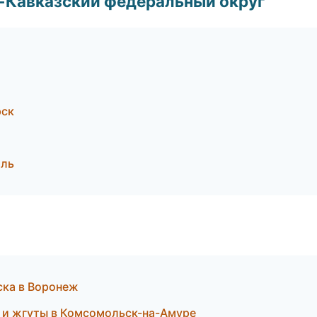
о-Кавказский федеральный округ
рск
оль
ска в Воронеж
ж и жгуты в Комсомольск-на-Амуре