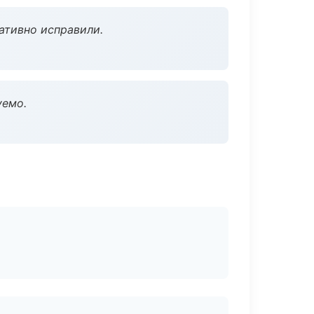
ативно исправили.
уемо.