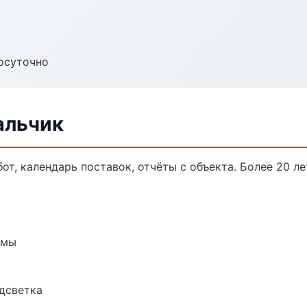
осуточно
альчик
от, календарь поставок, отчёты с объекта. Более 20 ле
емы
одсветка