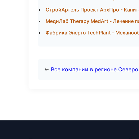
СтройАртель Проект АрхПро - Капит
МедиЛаб Therapy MedArt - Лечение п
Фабрика Энерго TechPlant - Механоо
←
Все компании в регионе Северо