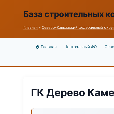
База строительных к
Главная
»
Северо-Кавказский федеральный окру
🏠 Главная
Центральный ФО
Севе
ГК Дерево Кам