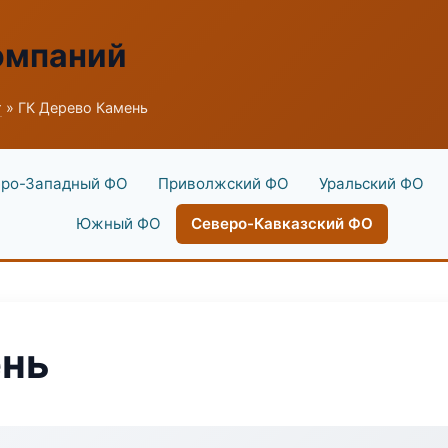
омпаний
г
» ГК Дерево Камень
ро-Западный ФО
Приволжский ФО
Уральский ФО
Южный ФО
Северо-Кавказский ФО
ень