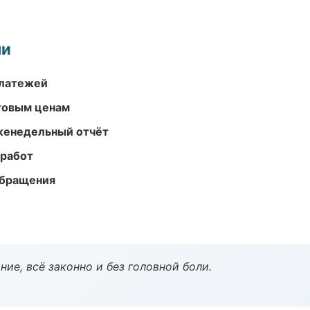
ми
платежей
птовым ценам
женедельный отчёт
 работ
обращения
ие, всё законно и без головной боли.