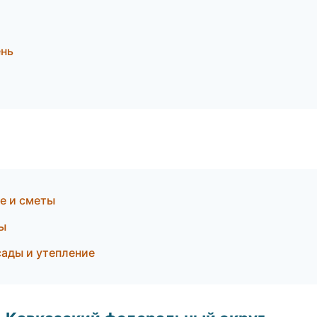
ень
е и сметы
ы
ады и утепление