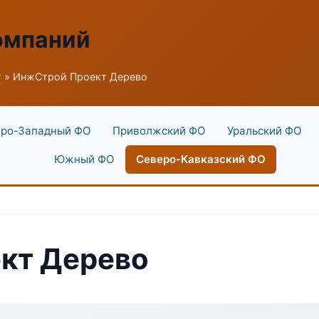
омпаний
г
» ИнжСтрой Проект Дерево
ро-Западный ФО
Приволжский ФО
Уральский ФО
Южный ФО
Северо-Кавказский ФО
кт Дерево