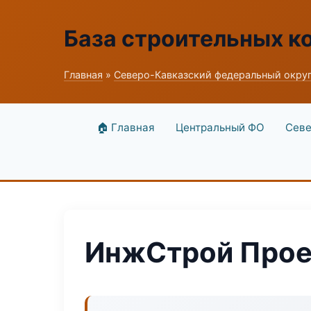
База строительных к
Главная
»
Северо-Кавказский федеральный окру
🏠 Главная
Центральный ФО
Севе
ИнжСтрой Прое