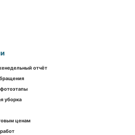
ми
женедельный отчёт
обращения
 фотоэтапы
ая уборка
птовым ценам
 работ