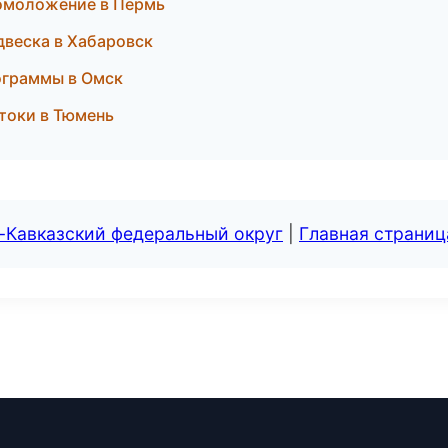
 омоложение в Пермь
двеска в Хабаровск
рограммы в Омск
токи в Тюмень
-Кавказский федеральный округ
|
Главная страниц