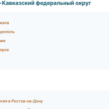
о-Кавказский федеральный округ
кала
врополь
чик
горск
огия в Ростов-на-Дону