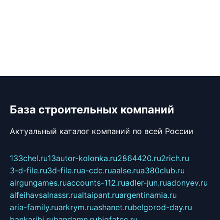
База строительных компаний
Актуальный каталог компаний по всей России
133chel.ru
13autor-kolonka.ru
2864420.ru
2rich.ru
3-d-file.ru
3d-file.ru
a-cdc.ru
aalse.ru
a380club.ru
airgungames.ru
accounts-112.ru
adler-jun.ru
adonyev.ru
alfeihavsalnassr.ru
altaipant.ru
argentinamia.ru
aria-family.ru
arkrym.ru
ashanet.ru
belgorod-day.ru
bankaribi.ru
bandamn.ru
bigfatcc.ru