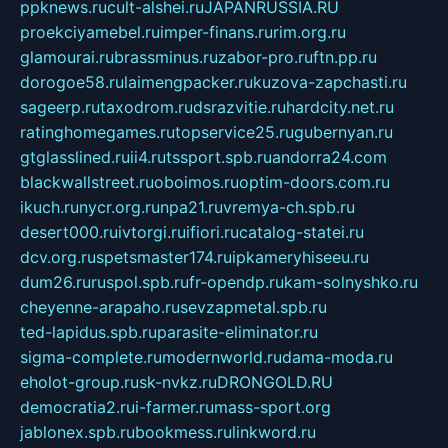
ppknews.ru
cult-alshei.ru
JAPANRUSSIA.RU
proekciyamebel.ru
imper-finans.ru
rim.org.ru
glamourai.ru
brassminus.ru
zabor-pro.ru
ftn.pp.ru
dorogoe58.ru
laimengpacker.ru
kuzova-zapchasti.ru
sageerp.ru
taxodrom.ru
dsrazvitie.ru
hardcity.net.ru
ratinghomegames.ru
topservice25.ru
gubernyan.ru
gtglasslined.ru
ii4.ru
tssport.spb.ru
andorra24.com
blackwallstreet.ru
oboimos.ru
optim-doors.com.ru
ikuch.ru
nycr.org.ru
npa21.ru
vremya-ch.spb.ru
desert000.ru
ivtorgi.ru
ifiori.ru
catalog-statei.ru
dcv.org.ru
spetsmaster174.ru
ipkameryhiseeu.ru
dum26.ru
ruspol.spb.ru
fr-opendp.ru
kam-solnyshko.ru
cheyenne-arapaho.ru
sevzapmetal.spb.ru
ted-lapidus.spb.ru
parasite-eliminator.ru
sigma-complete.ru
modernworld.ru
dama-moda.ru
eholot-group.ru
sk-nvkz.ru
DRONGOLD.RU
democratia2.ru
i-farmer.ru
mass-sport.org
jablonex.spb.ru
bookmess.ru
linkword.ru