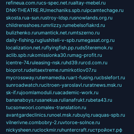
refineua.com.ru
cs-spec.net.ru
altay-mebel.ru
DNK-THEATRE.RU
mechaniks.spb.ru
ipcamtechage.ru
skosta.ru
a-sun.ru
stroy-ldsp.ru
snowlands.org.ru
childrensshoes.ru
mrlizzy.ru
mebelsofiakrd.ru
bulizhenko.ru
rumantick.net.ru
mtszerno.ru
daily-fishing.ru
glushiteli-v-spb.ru
megasat.org.ru
localization.net.ru
flyingfish.pp.ru
ds5teremok.ru
aclib.spb.ru
komissionka30.ru
mag-profit.ru
icentre-74.ru
leasing-nsk.ru
hd39.ru
rcd.com.ru
bioprot.ru
deltaextreme.ru
mirkotlov07.ru
mycrossway.ru
temamedia.ru
art-fusing.ru
cbslefort.ru
sunroadwatch.ru
citroen-yaroslavl.ru
ratnews.msk.ru
sk-if.ru
joomlamoduli.ru
academic-work.ru
bananaboys.ru
sanekua.ru
lianafrukt.ru
beta43.ru
tucsonwoori.com
alex-translation.ru
avantgardeclinics.ru
noel.msk.ru
buylq.ru
aquas-spb.ru
vilnerivne.com
bobry-2.ru
vtoroe-solnce.ru
nickysheen.ru
clockmir.ru
huntercraft.ru
стройокт.рф