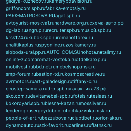
gildiya-kuznecov.ru
kameryboavision.ru
griffoncom.spb.ru
fabrika-emotsiy.ru
PARK-MATROSOVA.RU
agat.spb.ru
avtoyurist-moskva1.ru
hardware.org.ru
схема-авто.рф
dg-lab.ru
angrup.ru
recruiter.spb.ru
music8.spb.ru
krsk124.ru
kubok.spb.ru
romanofforex.ru
analitikaplus.ru
spyonline.ru
zosikamery.ru
sloboda-ural.pp.ru
AUTO-COM.SU
hohota.net
alimy.ru
online-z.com
aromat-vostoka.ru
otdelkaexp.ru
mobilvest.ru
bbd.net.ru
mebelshop.msk.ru
smp-forum.ru
bastion-td.ru
kosmoscreative.ru
avrmotors.ru
art-galadesign.ru
tiffany-c.ru
ecostep-samara.ru
d-p.spb.ru
галактика73.рф
sko.com.ru
davitamebel-spb.ru
fotsis.ru
tesiaes.ru
kokoroyari.spb.ru
blesna-kazan.ru
mossilver.ru
lenderoq.ru
sergeydobrin.ru
tochkazvuka.msk.ru
people-of-art.ru
bezzubova.ru
clubtibet.ru
orior-aks.ru
dynamoauto.ru
szk-favorit.ru
carlines.ru
flatnsk.ru