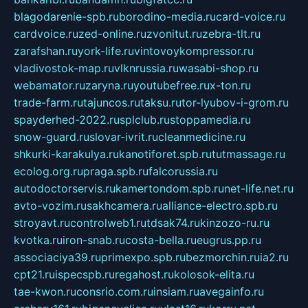
blagodarenie-spb.ru
borodino-media.ru
card-voice.ru
cardvoice.ru
zed-online.ru
zvonitut.ru
zebra-tlt.ru
zarafshan.ru
york-life.ru
vintovoykompressor.ru
vladivostok-map.ru
vlknrussia.ru
wasabi-shop.ru
webamator.ru
zaryna.ru
youtubefree.ru
x-ton.ru
trade-farm.ru
tajuncos.ru
taksu.ru
tor-lyubov-i-grom.ru
spayderhed-2022.ru
splclub.ru
stoppamedia.ru
snow-guard.ru
slovar-ivrit.ru
cleanmedicine.ru
shkurki-karakulya.ru
kanotiforet.spb.ru
tutmassage.ru
ecolog.org.ru
praga.spb.ru
falcorussia.ru
autodoctorservis.ru
kamertondom.spb.ru
net-life.net.ru
avto-vozim.ru
sakhcamera.ru
alliance-electro.spb.ru
stroyavt.ru
controlweb1.ru
tdsak74.ru
kinzozo-ru.ru
kvotka.ru
iron-snab.ru
costa-bella.ru
eugrus.pp.ru
associaciya39.ru
primexpo.spb.ru
bezmorchin.ru
ia2.ru
cpt21.ru
ispecspb.ru
regahost.ru
kolosok-elita.ru
tae-kwon.ru
consrio.com.ru
insiam.ru
avegainfo.ru