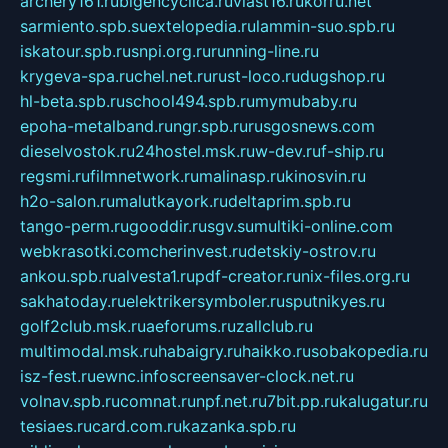
archery161.ru
bigencyclica.ru
vlast16.ru
korru.net
sarmiento.spb.su
extelopedia.ru
lammin-suo.spb.ru
iskatour.spb.ru
snpi.org.ru
running-line.ru
krygeva-spa.ru
chel.net.ru
rust-loco.ru
dugshop.ru
hl-beta.spb.ru
school494.spb.ru
mymubaby.ru
epoha-metalband.ru
ngr.spb.ru
rusgosnews.com
dieselvostok.ru
24hostel.msk.ru
w-dev.ru
f-ship.ru
regsmi.ru
filmnetwork.ru
malinasp.ru
kinosvin.ru
h2o-salon.ru
malutkayork.ru
deltaprim.spb.ru
tango-perm.ru
gooddir.ru
sgv.su
multiki-online.com
webkrasotki.com
cherinvest.ru
detskiy-ostrov.ru
ankou.spb.ru
alvesta1.ru
pdf-creator.ru
nix-files.org.ru
sakhatoday.ru
elektrikersymboler.ru
sputnikyes.ru
golf2club.msk.ru
aeforums.ru
zallclub.ru
multimodal.msk.ru
habaigry.ru
haikko.ru
sobakopedia.ru
isz-fest.ru
ewnc.info
screensaver-clock.net.ru
volnav.spb.ru
comnat.ru
npf.net.ru
7bit.pp.ru
kalugatur.ru
tesiaes.ru
card.com.ru
kazanka.spb.ru