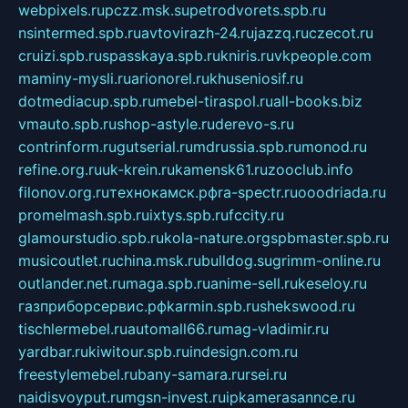
webpixels.ru
pczz.msk.su
petrodvorets.spb.ru
nsintermed.spb.ru
avtovirazh-24.ru
jazzq.ru
czecot.ru
cruizi.spb.ru
spasskaya.spb.ru
kniris.ru
vkpeople.com
maminy-mysli.ru
arionorel.ru
khuseniosif.ru
dotmediacup.spb.ru
mebel-tiraspol.ru
all-books.biz
vmauto.spb.ru
shop-astyle.ru
derevo-s.ru
contrinform.ru
gutserial.ru
mdrussia.spb.ru
monod.ru
refine.org.ru
uk-krein.ru
kamensk61.ru
zooclub.info
filonov.org.ru
технокамск.рф
ra-spectr.ru
ooodriada.ru
promelmash.spb.ru
ixtys.spb.ru
fccity.ru
glamourstudio.spb.ru
kola-nature.org
spbmaster.spb.ru
musicoutlet.ru
china.msk.ru
bulldog.su
grimm-online.ru
outlander.net.ru
maga.spb.ru
anime-sell.ru
keseloy.ru
газприборсервис.рф
karmin.spb.ru
shekswood.ru
tischlermebel.ru
automall66.ru
mag-vladimir.ru
yardbar.ru
kiwitour.spb.ru
indesign.com.ru
freestylemebel.ru
bany-samara.ru
rsei.ru
naidisvoyput.ru
mgsn-invest.ru
ipkamerasannce.ru