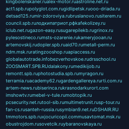
kingbolenskaner.ru
alex-motor.ru
astroline.net.ru
act1.spb.ru
polyglot.com.ru
gidlipetsk.ru
ooo-driada.ru
detsad125.ru
mir-zdoroviya.ru
bruslanovo.ru
siterem.ru
council.spb.ru
лодкипатриот.рф
kafekolizey.ru
iclub.net.ru
gazon-easy.ru
sugarepilekb.ru
grinox.ru
pylesostineco.ru
msts-ozarenie.ru
kameryjooan.ru
artemovskij.ru
dopler.spb.ru
aid70.ru
metall-perm.ru
ndm.msk.ru
ratingzooshop.ru
apiaccess.ru
globalautotrade.info
bezverhovskoe.ru
drsschool.ru
ZOOSMART.SPB.RU
dalakony.ru
medikijob.ru
remontt.spb.ru
photostudia.spb.ru
myragon.ru
terramia.ru
academy62.ru
gardengallereya.ru
rti.com.ru
artem-news.ru
biserinca.ru
krasnodarkurort.com
imshowtv.ru
mebel-v-tule.ru
mobtopik.ru
pcsecurity.net.ru
tool-sib.ru
multimetrunit.ru
sp-tour.ru
fan-cs.ru
santeh-russia.ru
symbian9.net.ru
DSHAIR.RU
tmmotors.spb.ru
xjocuricopii.com
musavtomat.msk.ru
obustrojdom.ru
sovetcik.ru
ybaranovskaya.ru