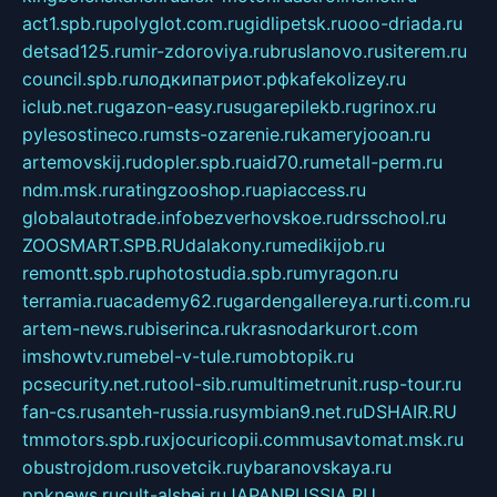
act1.spb.ru
polyglot.com.ru
gidlipetsk.ru
ooo-driada.ru
detsad125.ru
mir-zdoroviya.ru
bruslanovo.ru
siterem.ru
council.spb.ru
лодкипатриот.рф
kafekolizey.ru
iclub.net.ru
gazon-easy.ru
sugarepilekb.ru
grinox.ru
pylesostineco.ru
msts-ozarenie.ru
kameryjooan.ru
artemovskij.ru
dopler.spb.ru
aid70.ru
metall-perm.ru
ndm.msk.ru
ratingzooshop.ru
apiaccess.ru
globalautotrade.info
bezverhovskoe.ru
drsschool.ru
ZOOSMART.SPB.RU
dalakony.ru
medikijob.ru
remontt.spb.ru
photostudia.spb.ru
myragon.ru
terramia.ru
academy62.ru
gardengallereya.ru
rti.com.ru
artem-news.ru
biserinca.ru
krasnodarkurort.com
imshowtv.ru
mebel-v-tule.ru
mobtopik.ru
pcsecurity.net.ru
tool-sib.ru
multimetrunit.ru
sp-tour.ru
fan-cs.ru
santeh-russia.ru
symbian9.net.ru
DSHAIR.RU
tmmotors.spb.ru
xjocuricopii.com
musavtomat.msk.ru
obustrojdom.ru
sovetcik.ru
ybaranovskaya.ru
ppknews.ru
cult-alshei.ru
JAPANRUSSIA.RU