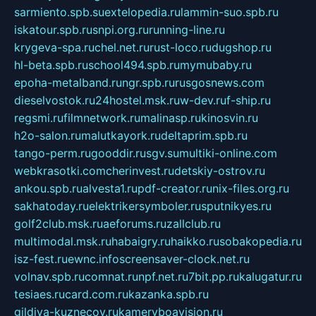
sarmiento.spb.su
extelopedia.ru
lammin-suo.spb.ru
iskatour.spb.ru
snpi.org.ru
running-line.ru
krygeva-spa.ru
chel.net.ru
rust-loco.ru
dugshop.ru
hl-beta.spb.ru
school494.spb.ru
mymubaby.ru
epoha-metalband.ru
ngr.spb.ru
rusgosnews.com
dieselvostok.ru
24hostel.msk.ru
w-dev.ru
f-ship.ru
regsmi.ru
filmnetwork.ru
malinasp.ru
kinosvin.ru
h2o-salon.ru
malutkayork.ru
deltaprim.spb.ru
tango-perm.ru
gooddir.ru
sgv.su
multiki-online.com
webkrasotki.com
cherinvest.ru
detskiy-ostrov.ru
ankou.spb.ru
alvesta1.ru
pdf-creator.ru
nix-files.org.ru
sakhatoday.ru
elektrikersymboler.ru
sputnikyes.ru
golf2club.msk.ru
aeforums.ru
zallclub.ru
multimodal.msk.ru
habaigry.ru
haikko.ru
sobakopedia.ru
isz-fest.ru
ewnc.info
screensaver-clock.net.ru
volnav.spb.ru
comnat.ru
npf.net.ru
7bit.pp.ru
kalugatur.ru
tesiaes.ru
card.com.ru
kazanka.spb.ru
gildiya-kuznecov.ru
kameryboavision.ru