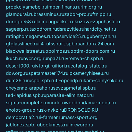
proekciyamebel.ru
imper-finans.ru
rim.org.ru
glamourai.ru
brassminus.ru
zabor-pro.ru
ftn.pp.ru
dorogoe58.ru
laimengpacker.ru
kuzova-zapchasti.ru
sageerp.ru
taxodrom.ru
dsrazvitie.ru
hardcity.net.ru
ratinghomegames.ru
topservice25.ru
gubernyan.ru
gtglasslined.ru
ii4.ru
tssport.spb.ru
andorra24.com
blackwallstreet.ru
oboimos.ru
optim-doors.com.ru
ikuch.ru
nycr.org.ru
npa21.ru
vremya-ch.spb.ru
desert000.ru
ivtorgi.ru
ifiori.ru
catalog-statei.ru
dcv.org.ru
spetsmaster174.ru
ipkameryhiseeu.ru
dum26.ru
ruspol.spb.ru
fr-opendp.ru
kam-solnyshko.ru
cheyenne-arapaho.ru
sevzapmetal.spb.ru
ted-lapidus.spb.ru
parasite-eliminator.ru
sigma-complete.ru
modernworld.ru
dama-moda.ru
eholot-group.ru
sk-nvkz.ru
DRONGOLD.RU
democratia2.ru
i-farmer.ru
mass-sport.org
jablonex.spb.ru
bookmess.ru
linkword.ru
refineua.com.ru
cs-spec.net.ru
altay-mebel.ru