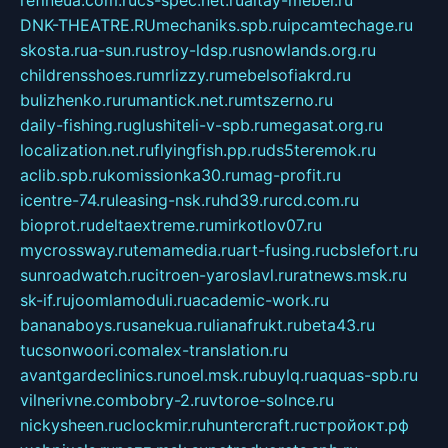
DNK-THEATRE.RU
mechaniks.spb.ru
ipcamtechage.ru
skosta.ru
a-sun.ru
stroy-ldsp.ru
snowlands.org.ru
childrensshoes.ru
mrlizzy.ru
mebelsofiakrd.ru
bulizhenko.ru
rumantick.net.ru
mtszerno.ru
daily-fishing.ru
glushiteli-v-spb.ru
megasat.org.ru
localization.net.ru
flyingfish.pp.ru
ds5teremok.ru
aclib.spb.ru
komissionka30.ru
mag-profit.ru
icentre-74.ru
leasing-nsk.ru
hd39.ru
rcd.com.ru
bioprot.ru
deltaextreme.ru
mirkotlov07.ru
mycrossway.ru
temamedia.ru
art-fusing.ru
cbslefort.ru
sunroadwatch.ru
citroen-yaroslavl.ru
ratnews.msk.ru
sk-if.ru
joomlamoduli.ru
academic-work.ru
bananaboys.ru
sanekua.ru
lianafrukt.ru
beta43.ru
tucsonwoori.com
alex-translation.ru
avantgardeclinics.ru
noel.msk.ru
buylq.ru
aquas-spb.ru
vilnerivne.com
bobry-2.ru
vtoroe-solnce.ru
nickysheen.ru
clockmir.ru
huntercraft.ru
стройокт.рф