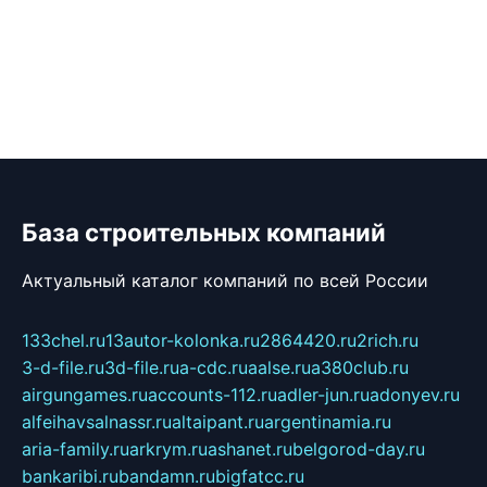
База строительных компаний
Актуальный каталог компаний по всей России
133chel.ru
13autor-kolonka.ru
2864420.ru
2rich.ru
3-d-file.ru
3d-file.ru
a-cdc.ru
aalse.ru
a380club.ru
airgungames.ru
accounts-112.ru
adler-jun.ru
adonyev.ru
alfeihavsalnassr.ru
altaipant.ru
argentinamia.ru
aria-family.ru
arkrym.ru
ashanet.ru
belgorod-day.ru
bankaribi.ru
bandamn.ru
bigfatcc.ru