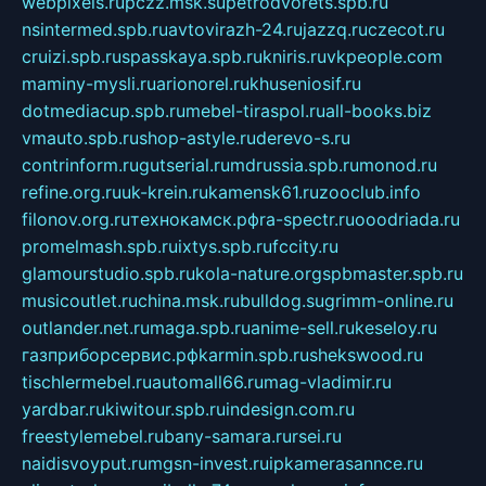
webpixels.ru
pczz.msk.su
petrodvorets.spb.ru
nsintermed.spb.ru
avtovirazh-24.ru
jazzq.ru
czecot.ru
cruizi.spb.ru
spasskaya.spb.ru
kniris.ru
vkpeople.com
maminy-mysli.ru
arionorel.ru
khuseniosif.ru
dotmediacup.spb.ru
mebel-tiraspol.ru
all-books.biz
vmauto.spb.ru
shop-astyle.ru
derevo-s.ru
contrinform.ru
gutserial.ru
mdrussia.spb.ru
monod.ru
refine.org.ru
uk-krein.ru
kamensk61.ru
zooclub.info
filonov.org.ru
технокамск.рф
ra-spectr.ru
ooodriada.ru
promelmash.spb.ru
ixtys.spb.ru
fccity.ru
glamourstudio.spb.ru
kola-nature.org
spbmaster.spb.ru
musicoutlet.ru
china.msk.ru
bulldog.su
grimm-online.ru
outlander.net.ru
maga.spb.ru
anime-sell.ru
keseloy.ru
газприборсервис.рф
karmin.spb.ru
shekswood.ru
tischlermebel.ru
automall66.ru
mag-vladimir.ru
yardbar.ru
kiwitour.spb.ru
indesign.com.ru
freestylemebel.ru
bany-samara.ru
rsei.ru
naidisvoyput.ru
mgsn-invest.ru
ipkamerasannce.ru