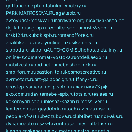
griffoncom.spb.ru
fabrika-emotsiy.ru
PARK-MATROSOVA.RU
agat.spb.ru
avtoyurist-moskva1.ru
hardware.org.ru
схема-авто.рф
dg-lab.ru
angrup.ru
recruiter.spb.ru
music8.spb.ru
krsk124.ru
kubok.spb.ru
romanofforex.ru
analitikaplus.ru
spyonline.ru
zosikamery.ru
sloboda-ural.pp.ru
AUTO-COM.SU
hohota.net
alimy.ru
online-z.com
aromat-vostoka.ru
otdelkaexp.ru
mobilvest.ru
bbd.net.ru
mebelshop.msk.ru
smp-forum.ru
bastion-td.ru
kosmoscreative.ru
avrmotors.ru
art-galadesign.ru
tiffany-c.ru
ecostep-samara.ru
d-p.spb.ru
галактика73.рф
sko.com.ru
davitamebel-spb.ru
fotsis.ru
tesiaes.ru
kokoroyari.spb.ru
blesna-kazan.ru
mossilver.ru
lenderoq.ru
sergeydobrin.ru
tochkazvuka.msk.ru
people-of-art.ru
bezzubova.ru
clubtibet.ru
orior-aks.ru
dynamoauto.ru
szk-favorit.ru
carlines.ru
flatnsk.ru
kingbolenskaner.ru
alex-motor.ru
astroline.net.ru