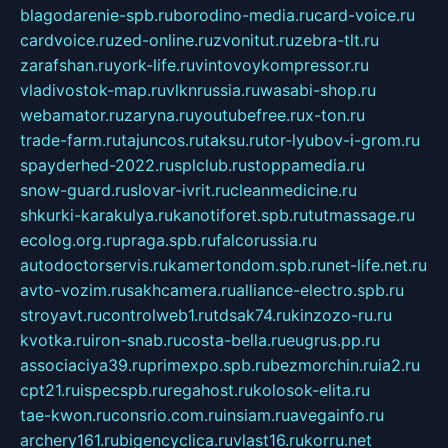
blagodarenie-spb.ru
borodino-media.ru
card-voice.ru
cardvoice.ru
zed-online.ru
zvonitut.ru
zebra-tlt.ru
zarafshan.ru
york-life.ru
vintovoykompressor.ru
vladivostok-map.ru
vlknrussia.ru
wasabi-shop.ru
webamator.ru
zaryna.ru
youtubefree.ru
x-ton.ru
trade-farm.ru
tajuncos.ru
taksu.ru
tor-lyubov-i-grom.ru
spayderhed-2022.ru
splclub.ru
stoppamedia.ru
snow-guard.ru
slovar-ivrit.ru
cleanmedicine.ru
shkurki-karakulya.ru
kanotiforet.spb.ru
tutmassage.ru
ecolog.org.ru
praga.spb.ru
falcorussia.ru
autodoctorservis.ru
kamertondom.spb.ru
net-life.net.ru
avto-vozim.ru
sakhcamera.ru
alliance-electro.spb.ru
stroyavt.ru
controlweb1.ru
tdsak74.ru
kinzozo-ru.ru
kvotka.ru
iron-snab.ru
costa-bella.ru
eugrus.pp.ru
associaciya39.ru
primexpo.spb.ru
bezmorchin.ru
ia2.ru
cpt21.ru
ispecspb.ru
regahost.ru
kolosok-elita.ru
tae-kwon.ru
consrio.com.ru
insiam.ru
avegainfo.ru
archery161.ru
bigencyclica.ru
vlast16.ru
korru.net