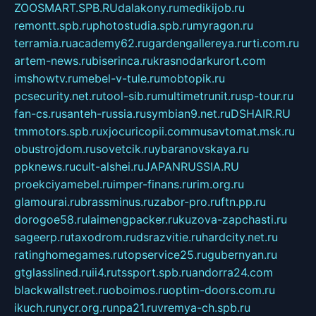
ZOOSMART.SPB.RU
dalakony.ru
medikijob.ru
remontt.spb.ru
photostudia.spb.ru
myragon.ru
terramia.ru
academy62.ru
gardengallereya.ru
rti.com.ru
artem-news.ru
biserinca.ru
krasnodarkurort.com
imshowtv.ru
mebel-v-tule.ru
mobtopik.ru
pcsecurity.net.ru
tool-sib.ru
multimetrunit.ru
sp-tour.ru
fan-cs.ru
santeh-russia.ru
symbian9.net.ru
DSHAIR.RU
tmmotors.spb.ru
xjocuricopii.com
musavtomat.msk.ru
obustrojdom.ru
sovetcik.ru
ybaranovskaya.ru
ppknews.ru
cult-alshei.ru
JAPANRUSSIA.RU
proekciyamebel.ru
imper-finans.ru
rim.org.ru
glamourai.ru
brassminus.ru
zabor-pro.ru
ftn.pp.ru
dorogoe58.ru
laimengpacker.ru
kuzova-zapchasti.ru
sageerp.ru
taxodrom.ru
dsrazvitie.ru
hardcity.net.ru
ratinghomegames.ru
topservice25.ru
gubernyan.ru
gtglasslined.ru
ii4.ru
tssport.spb.ru
andorra24.com
blackwallstreet.ru
oboimos.ru
optim-doors.com.ru
ikuch.ru
nycr.org.ru
npa21.ru
vremya-ch.spb.ru