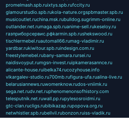
promelmash.spb.ru
ixtys.spb.ru
fccity.ru
glamourstudio.spb.ru
kola-nature.org
spbmaster.spb.ru
musicoutlet.ru
china.msk.ru
bulldog.su
grimm-online.ru
outlander.net.ru
maga.spb.ru
anime-sell.ru
keseloy.ru
газприборсервис.рф
karmin.spb.ru
shekswood.ru
tischlermebel.ru
automall66.ru
mag-vladimir.ru
yardbar.ru
kiwitour.spb.ru
indesign.com.ru
freestylemebel.ru
bany-samara.ru
rsei.ru
naidisvoyput.ru
mgsn-invest.ru
ipkamerasannce.ru
alicante-house.ru
ibelka74.ru
cozyhouse.info
vlkargalev-studio.ru
700mb.ru
figura-ufa.ru
alina-live.ru
belarusiannews.ru
womenknow.ru
dos-vniimk.ru
sega.net.ru
dv.net.ru
phenomenonsofhistory.com
telesputnik.net.ru
wall.pp.ru
pylesosroidmi.ru
gtc-clan.ru
cligs.ru
bibikazap.ru
popova.org.ru
netwhistler.spb.ru
bellvil.ru
bonzon.ru
iss-vladik.ru
defiparis.net.ru
las-gryzas.ru
amku.ru
electednews.spb.ru
feather.org.ru
spar72.ru
tankiigri.ru