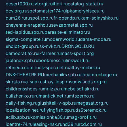
desert000.ru
ivtorgi.ru
ifiori.ru
catalog-statei.ru
dcv.org.ru
spetsmaster174.ru
ipkameryhiseeu.ru
dum26.ru
ruspol.spb.ru
fr-opendp.ru
kam-solnyshko.ru
cheyenne-arapaho.ru
sevzapmetal.spb.ru
ted-lapidus.spb.ru
parasite-eliminator.ru
sigma-complete.ru
modernworld.ru
dama-moda.ru
eholot-group.ru
sk-nvkz.ru
DRONGOLD.RU
democratia2.ru
i-farmer.ru
mass-sport.org
jablonex.spb.ru
bookmess.ru
linkword.ru
refineua.com.ru
cs-spec.net.ru
altay-mebel.ru
DNK-THEATRE.RU
mechaniks.spb.ru
ipcamtechage.ru
skosta.ru
a-sun.ru
stroy-ldsp.ru
snowlands.org.ru
childrensshoes.ru
mrlizzy.ru
mebelsofiakrd.ru
bulizhenko.ru
rumantick.net.ru
mtszerno.ru
daily-fishing.ru
glushiteli-v-spb.ru
megasat.org.ru
localization.net.ru
flyingfish.pp.ru
ds5teremok.ru
aclib.spb.ru
komissionka30.ru
mag-profit.ru
icentre-74.ru
leasing-nsk.ru
hd39.ru
rcd.com.ru