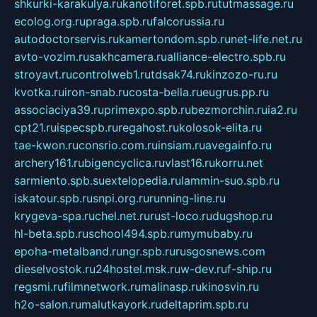
shkurki-karakulya.ru
kanotiforet.spb.ru
tutmassage.ru
ecolog.org.ru
praga.spb.ru
falcorussia.ru
autodoctorservis.ru
kamertondom.spb.ru
net-life.net.ru
avto-vozim.ru
sakhcamera.ru
alliance-electro.spb.ru
stroyavt.ru
controlweb1.ru
tdsak74.ru
kinzozo-ru.ru
kvotka.ru
iron-snab.ru
costa-bella.ru
eugrus.pp.ru
associaciya39.ru
primexpo.spb.ru
bezmorchin.ru
ia2.ru
cpt21.ru
ispecspb.ru
regahost.ru
kolosok-elita.ru
tae-kwon.ru
consrio.com.ru
insiam.ru
avegainfo.ru
archery161.ru
bigencyclica.ru
vlast16.ru
korru.net
sarmiento.spb.su
extelopedia.ru
lammin-suo.spb.ru
iskatour.spb.ru
snpi.org.ru
running-line.ru
krygeva-spa.ru
chel.net.ru
rust-loco.ru
dugshop.ru
hl-beta.spb.ru
school494.spb.ru
mymubaby.ru
epoha-metalband.ru
ngr.spb.ru
rusgosnews.com
dieselvostok.ru
24hostel.msk.ru
w-dev.ru
f-ship.ru
regsmi.ru
filmnetwork.ru
malinasp.ru
kinosvin.ru
h2o-salon.ru
malutkayork.ru
deltaprim.spb.ru