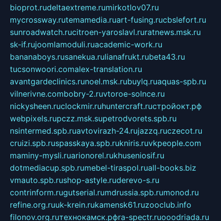
bioprot.ru
deltaextreme.ru
mirkotlov07.ru
mycrossway.ru
temamedia.ru
art-fusing.ru
cbslefort.ru
sunroadwatch.ru
citroen-yaroslavl.ru
ratnews.msk.ru
sk-if.ru
joomlamoduli.ru
academic-work.ru
bananaboys.ru
sanekua.ru
lianafrukt.ru
beta43.ru
tucsonwoori.com
alex-translation.ru
avantgardeclinics.ru
noel.msk.ru
buylq.ru
aquas-spb.ru
vilnerivne.com
bobry-2.ru
vtoroe-solnce.ru
nickysheen.ru
clockmir.ru
huntercraft.ru
стройокт.рф
webpixels.ru
pczz.msk.su
petrodvorets.spb.ru
nsintermed.spb.ru
avtovirazh-24.ru
jazzq.ru
czecot.ru
cruizi.spb.ru
spasskaya.spb.ru
kniris.ru
vkpeople.com
maminy-mysli.ru
arionorel.ru
khuseniosif.ru
dotmediacup.spb.ru
mebel-tiraspol.ru
all-books.biz
vmauto.spb.ru
shop-astyle.ru
derevo-s.ru
contrinform.ru
gutserial.ru
mdrussia.spb.ru
monod.ru
refine.org.ru
uk-krein.ru
kamensk61.ru
zooclub.info
filonov.org.ru
технокамск.рф
ra-spectr.ru
ooodriada.ru