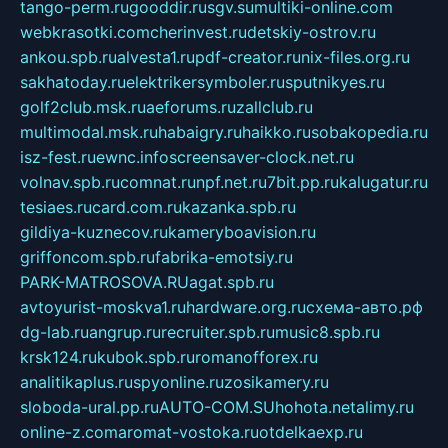
tango-perm.ru
gooddir.ru
sgv.su
multiki-online.com
webkrasotki.com
cherinvest.ru
detskiy-ostrov.ru
ankou.spb.ru
alvesta1.ru
pdf-creator.ru
nix-files.org.ru
sakhatoday.ru
elektrikersymboler.ru
sputnikyes.ru
golf2club.msk.ru
aeforums.ru
zallclub.ru
multimodal.msk.ru
habaigry.ru
haikko.ru
sobakopedia.ru
isz-fest.ru
ewnc.info
screensaver-clock.net.ru
volnav.spb.ru
comnat.ru
npf.net.ru
7bit.pp.ru
kalugatur.ru
tesiaes.ru
card.com.ru
kazanka.spb.ru
gildiya-kuznecov.ru
kameryboavision.ru
griffoncom.spb.ru
fabrika-emotsiy.ru
PARK-MATROSOVA.RU
agat.spb.ru
avtoyurist-moskva1.ru
hardware.org.ru
схема-авто.рф
dg-lab.ru
angrup.ru
recruiter.spb.ru
music8.spb.ru
krsk124.ru
kubok.spb.ru
romanofforex.ru
analitikaplus.ru
spyonline.ru
zosikamery.ru
sloboda-ural.pp.ru
AUTO-COM.SU
hohota.net
alimy.ru
online-z.com
aromat-vostoka.ru
otdelkaexp.ru