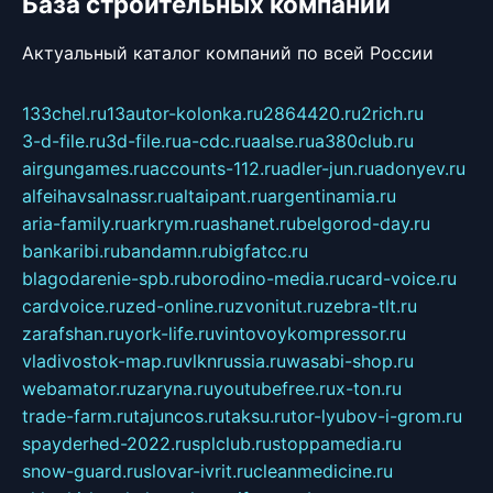
База строительных компаний
Актуальный каталог компаний по всей России
133chel.ru
13autor-kolonka.ru
2864420.ru
2rich.ru
3-d-file.ru
3d-file.ru
a-cdc.ru
aalse.ru
a380club.ru
airgungames.ru
accounts-112.ru
adler-jun.ru
adonyev.ru
alfeihavsalnassr.ru
altaipant.ru
argentinamia.ru
aria-family.ru
arkrym.ru
ashanet.ru
belgorod-day.ru
bankaribi.ru
bandamn.ru
bigfatcc.ru
blagodarenie-spb.ru
borodino-media.ru
card-voice.ru
cardvoice.ru
zed-online.ru
zvonitut.ru
zebra-tlt.ru
zarafshan.ru
york-life.ru
vintovoykompressor.ru
vladivostok-map.ru
vlknrussia.ru
wasabi-shop.ru
webamator.ru
zaryna.ru
youtubefree.ru
x-ton.ru
trade-farm.ru
tajuncos.ru
taksu.ru
tor-lyubov-i-grom.ru
spayderhed-2022.ru
splclub.ru
stoppamedia.ru
snow-guard.ru
slovar-ivrit.ru
cleanmedicine.ru