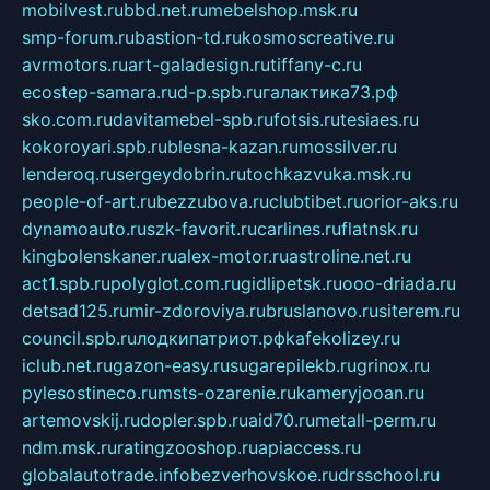
mobilvest.ru
bbd.net.ru
mebelshop.msk.ru
smp-forum.ru
bastion-td.ru
kosmoscreative.ru
avrmotors.ru
art-galadesign.ru
tiffany-c.ru
ecostep-samara.ru
d-p.spb.ru
галактика73.рф
sko.com.ru
davitamebel-spb.ru
fotsis.ru
tesiaes.ru
kokoroyari.spb.ru
blesna-kazan.ru
mossilver.ru
lenderoq.ru
sergeydobrin.ru
tochkazvuka.msk.ru
people-of-art.ru
bezzubova.ru
clubtibet.ru
orior-aks.ru
dynamoauto.ru
szk-favorit.ru
carlines.ru
flatnsk.ru
kingbolenskaner.ru
alex-motor.ru
astroline.net.ru
act1.spb.ru
polyglot.com.ru
gidlipetsk.ru
ooo-driada.ru
detsad125.ru
mir-zdoroviya.ru
bruslanovo.ru
siterem.ru
council.spb.ru
лодкипатриот.рф
kafekolizey.ru
iclub.net.ru
gazon-easy.ru
sugarepilekb.ru
grinox.ru
pylesostineco.ru
msts-ozarenie.ru
kameryjooan.ru
artemovskij.ru
dopler.spb.ru
aid70.ru
metall-perm.ru
ndm.msk.ru
ratingzooshop.ru
apiaccess.ru
globalautotrade.info
bezverhovskoe.ru
drsschool.ru