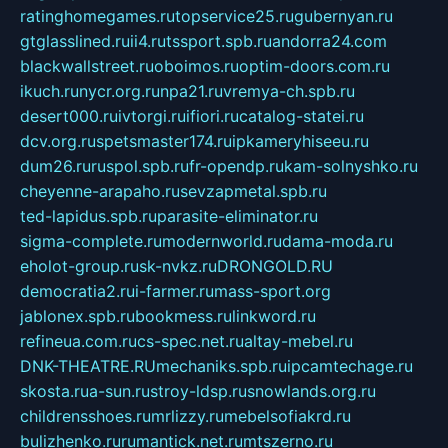
ratinghomegames.ru
topservice25.ru
gubernyan.ru
gtglasslined.ru
ii4.ru
tssport.spb.ru
andorra24.com
blackwallstreet.ru
oboimos.ru
optim-doors.com.ru
ikuch.ru
nycr.org.ru
npa21.ru
vremya-ch.spb.ru
desert000.ru
ivtorgi.ru
ifiori.ru
catalog-statei.ru
dcv.org.ru
spetsmaster174.ru
ipkameryhiseeu.ru
dum26.ru
ruspol.spb.ru
fr-opendp.ru
kam-solnyshko.ru
cheyenne-arapaho.ru
sevzapmetal.spb.ru
ted-lapidus.spb.ru
parasite-eliminator.ru
sigma-complete.ru
modernworld.ru
dama-moda.ru
eholot-group.ru
sk-nvkz.ru
DRONGOLD.RU
democratia2.ru
i-farmer.ru
mass-sport.org
jablonex.spb.ru
bookmess.ru
linkword.ru
refineua.com.ru
cs-spec.net.ru
altay-mebel.ru
DNK-THEATRE.RU
mechaniks.spb.ru
ipcamtechage.ru
skosta.ru
a-sun.ru
stroy-ldsp.ru
snowlands.org.ru
childrensshoes.ru
mrlizzy.ru
mebelsofiakrd.ru
bulizhenko.ru
rumantick.net.ru
mtszerno.ru