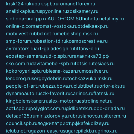
krsk124.ru
kubok.spb.ru
romanofforex.ru
analitikaplus.ru
spyonline.ru
zosikamery.ru
sloboda-ural.pp.ru
AUTO-COM.SU
hohota.net
alimy.ru
online-z.com
aromat-vostoka.ru
otdelkaexp.ru
mobilvest.ru
bbd.net.ru
mebelshop.msk.ru
smp-forum.ru
bastion-td.ru
kosmoscreative.ru
avrmotors.ru
art-galadesign.ru
tiffany-c.ru
ecostep-samara.ru
d-p.spb.ru
галактика73.рф
sko.com.ru
davitamebel-spb.ru
fotsis.ru
tesiaes.ru
kokoroyari.spb.ru
blesna-kazan.ru
mossilver.ru
lenderoq.ru
sergeydobrin.ru
tochkazvuka.msk.ru
people-of-art.ru
bezzubova.ru
clubtibet.ru
orior-aks.ru
dynamoauto.ru
szk-favorit.ru
carlines.ru
flatnsk.ru
kingbolenskaner.ru
alex-motor.ru
astroline.net.ru
act1.spb.ru
polyglot.com.ru
gidlipetsk.ru
ooo-driada.ru
detsad125.ru
mir-zdoroviya.ru
bruslanovo.ru
siterem.ru
council.spb.ru
лодкипатриот.рф
kafekolizey.ru
iclub.net.ru
gazon-easy.ru
sugarepilekb.ru
grinox.ru