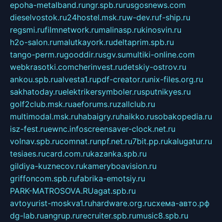
epoha-metalband.ru
ngr.spb.ru
rusgosnews.com
dieselvostok.ru
24hostel.msk.ru
w-dev.ru
f-ship.ru
regsmi.ru
filmnetwork.ru
malinasp.ru
kinosvin.ru
h2o-salon.ru
malutkayork.ru
deltaprim.spb.ru
tango-perm.ru
gooddir.ru
sgv.su
multiki-online.com
webkrasotki.com
cherinvest.ru
detskiy-ostrov.ru
ankou.spb.ru
alvesta1.ru
pdf-creator.ru
nix-files.org.ru
sakhatoday.ru
elektrikersymboler.ru
sputnikyes.ru
golf2club.msk.ru
aeforums.ru
zallclub.ru
multimodal.msk.ru
habaigry.ru
haikko.ru
sobakopedia.ru
isz-fest.ru
ewnc.info
screensaver-clock.net.ru
volnav.spb.ru
comnat.ru
npf.net.ru
7bit.pp.ru
kalugatur.ru
tesiaes.ru
card.com.ru
kazanka.spb.ru
gildiya-kuznecov.ru
kameryboavision.ru
griffoncom.spb.ru
fabrika-emotsiy.ru
PARK-MATROSOVA.RU
agat.spb.ru
avtoyurist-moskva1.ru
hardware.org.ru
схема-авто.рф
dg-lab.ru
angrup.ru
recruiter.spb.ru
music8.spb.ru