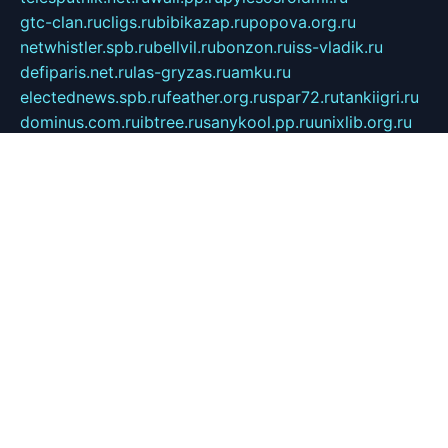
gtc-clan.ru
cligs.ru
bibikazap.ru
popova.org.ru
netwhistler.spb.ru
bellvil.ru
bonzon.ru
iss-vladik.ru
defiparis.net.ru
las-gryzas.ru
amku.ru
electednews.spb.ru
feather.org.ru
spar72.ru
tankiigri.ru
dominus.com.ru
ibtree.ru
sanykool.pp.ru
unixlib.org.ru
menatep.spb.ru
gartenterrassen.ru
printeka.ru
skvozilka.com.ru
parkovka-pub.ru
lovemobi.ru
art-ru.ru
emulatorz.com.ru
alucomp.com.ru
tatforum.com.ru
alternativa-profi.ru
dermakler.ru
artsurvey.ru
aredir.ru
khimspas.ru
centr-maxi.ru
2018r.ru
bort-stomer-defort.ru
professional2.ru
gibsons.ru
artselena.ru
art-pilot.ru
ingredient.spb.ru
npfpolimer.spb.ru
argentum.spb.ru
hom-edu.ru
af-num.ru
cashadvanceamericasev.org
trexp.spb.ru
apteka-gerzena.ru
vasilyevka.msk.ru
personalloanrgx.org
tishanskiysdk.ru
atma-volga.ru
yoga-media.ru
asmirnov.ru
betonvodincovo.ru
panonature.spb.ru
altai-team.ru
svobodatort.ru