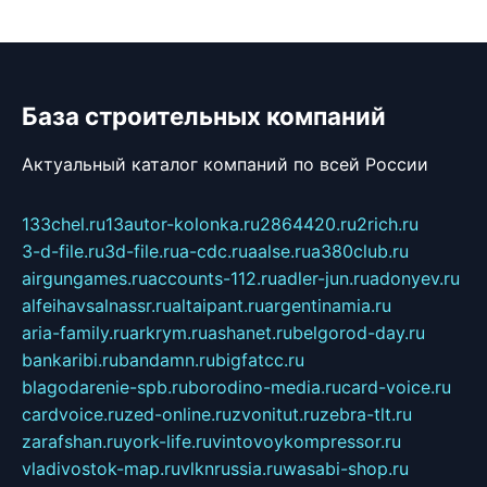
База строительных компаний
Актуальный каталог компаний по всей России
133chel.ru
13autor-kolonka.ru
2864420.ru
2rich.ru
3-d-file.ru
3d-file.ru
a-cdc.ru
aalse.ru
a380club.ru
airgungames.ru
accounts-112.ru
adler-jun.ru
adonyev.ru
alfeihavsalnassr.ru
altaipant.ru
argentinamia.ru
aria-family.ru
arkrym.ru
ashanet.ru
belgorod-day.ru
bankaribi.ru
bandamn.ru
bigfatcc.ru
blagodarenie-spb.ru
borodino-media.ru
card-voice.ru
cardvoice.ru
zed-online.ru
zvonitut.ru
zebra-tlt.ru
zarafshan.ru
york-life.ru
vintovoykompressor.ru
vladivostok-map.ru
vlknrussia.ru
wasabi-shop.ru