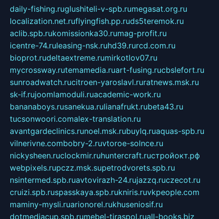
daily-fishing.ru
glushiteli-v-spb.ru
megasat.org.ru
localization.net.ru
flyingfish.pp.ru
ds5teremok.ru
aclib.spb.ru
komissionka30.ru
mag-profit.ru
icentre-74.ru
leasing-nsk.ru
hd39.ru
rcd.com.ru
bioprot.ru
deltaextreme.ru
mirkotlov07.ru
mycrossway.ru
temamedia.ru
art-fusing.ru
cbslefort.ru
sunroadwatch.ru
citroen-yaroslavl.ru
ratnews.msk.ru
sk-if.ru
joomlamoduli.ru
academic-work.ru
bananaboys.ru
sanekua.ru
lianafrukt.ru
beta43.ru
tucsonwoori.com
alex-translation.ru
avantgardeclinics.ru
noel.msk.ru
buylq.ru
aquas-spb.ru
vilnerivne.com
bobry-2.ru
vtoroe-solnce.ru
nickysheen.ru
clockmir.ru
huntercraft.ru
стройокт.рф
webpixels.ru
pczz.msk.su
petrodvorets.spb.ru
nsintermed.spb.ru
avtovirazh-24.ru
jazzq.ru
czecot.ru
cruizi.spb.ru
spasskaya.spb.ru
kniris.ru
vkpeople.com
maminy-mysli.ru
arionorel.ru
khuseniosif.ru
dotmediacup.spb.ru
mebel-tiraspol.ru
all-books.biz