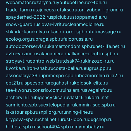
webamator.ru
zaryna.ru
youtubefree.ru
x-ton.ru
trade-farm.ru
tajuncos.ru
taksu.ru
tor-lyubov-i-grom.ru
spayderhed-2022.ru
splclub.ru
stoppamedia.ru
snow-guard.ru
slovar-ivrit.ru
cleanmedicine.ru
shkurki-karakulya.ru
kanotiforet.spb.ru
tutmassage.ru
ecolog.org.ru
praga.spb.ru
falcorussia.ru
autodoctorservis.ru
kamertondom.spb.ru
net-life.net.ru
avto-vozim.ru
sakhcamera.ru
alliance-electro.spb.ru
stroyavt.ru
controlweb1.ru
tdsak74.ru
kinzozo-ru.ru
kvotka.ru
iron-snab.ru
costa-bella.ru
eugrus.pp.ru
associaciya39.ru
primexpo.spb.ru
bezmorchin.ru
ia2.ru
cpt21.ru
ispecspb.ru
regahost.ru
kolosok-elita.ru
tae-kwon.ru
consrio.com.ru
insiam.ru
avegainfo.ru
archery161.ru
bigencyclica.ru
vlast16.ru
korru.net
sarmiento.spb.su
extelopedia.ru
lammin-suo.spb.ru
iskatour.spb.ru
snpi.org.ru
running-line.ru
krygeva-spa.ru
chel.net.ru
rust-loco.ru
dugshop.ru
hl-beta.spb.ru
school494.spb.ru
mymubaby.ru