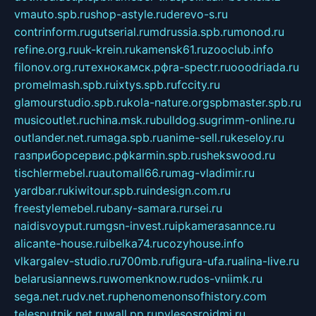
vmauto.spb.ru
shop-astyle.ru
derevo-s.ru
contrinform.ru
gutserial.ru
mdrussia.spb.ru
monod.ru
refine.org.ru
uk-krein.ru
kamensk61.ru
zooclub.info
filonov.org.ru
технокамск.рф
ra-spectr.ru
ooodriada.ru
promelmash.spb.ru
ixtys.spb.ru
fccity.ru
glamourstudio.spb.ru
kola-nature.org
spbmaster.spb.ru
musicoutlet.ru
china.msk.ru
bulldog.su
grimm-online.ru
outlander.net.ru
maga.spb.ru
anime-sell.ru
keseloy.ru
газприборсервис.рф
karmin.spb.ru
shekswood.ru
tischlermebel.ru
automall66.ru
mag-vladimir.ru
yardbar.ru
kiwitour.spb.ru
indesign.com.ru
freestylemebel.ru
bany-samara.ru
rsei.ru
naidisvoyput.ru
mgsn-invest.ru
ipkamerasannce.ru
alicante-house.ru
ibelka74.ru
cozyhouse.info
vlkargalev-studio.ru
700mb.ru
figura-ufa.ru
alina-live.ru
belarusiannews.ru
womenknow.ru
dos-vniimk.ru
sega.net.ru
dv.net.ru
phenomenonsofhistory.com
telesputnik.net.ru
wall.pp.ru
pylesosroidmi.ru