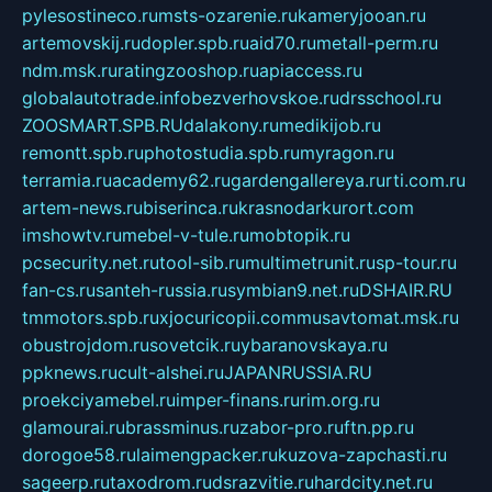
pylesostineco.ru
msts-ozarenie.ru
kameryjooan.ru
artemovskij.ru
dopler.spb.ru
aid70.ru
metall-perm.ru
ndm.msk.ru
ratingzooshop.ru
apiaccess.ru
globalautotrade.info
bezverhovskoe.ru
drsschool.ru
ZOOSMART.SPB.RU
dalakony.ru
medikijob.ru
remontt.spb.ru
photostudia.spb.ru
myragon.ru
terramia.ru
academy62.ru
gardengallereya.ru
rti.com.ru
artem-news.ru
biserinca.ru
krasnodarkurort.com
imshowtv.ru
mebel-v-tule.ru
mobtopik.ru
pcsecurity.net.ru
tool-sib.ru
multimetrunit.ru
sp-tour.ru
fan-cs.ru
santeh-russia.ru
symbian9.net.ru
DSHAIR.RU
tmmotors.spb.ru
xjocuricopii.com
musavtomat.msk.ru
obustrojdom.ru
sovetcik.ru
ybaranovskaya.ru
ppknews.ru
cult-alshei.ru
JAPANRUSSIA.RU
proekciyamebel.ru
imper-finans.ru
rim.org.ru
glamourai.ru
brassminus.ru
zabor-pro.ru
ftn.pp.ru
dorogoe58.ru
laimengpacker.ru
kuzova-zapchasti.ru
sageerp.ru
taxodrom.ru
dsrazvitie.ru
hardcity.net.ru