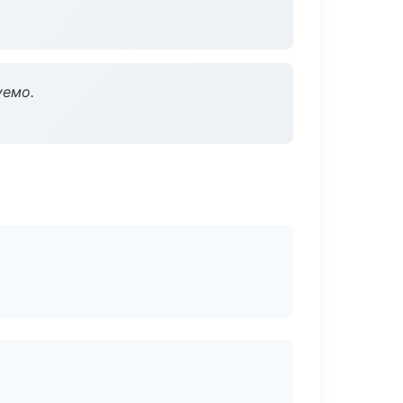
уемо.