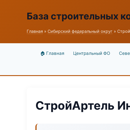
База строительных к
Главная
»
Сибирский федеральный округ
» Строй
🏠 Главная
Центральный ФО
Севе
СтройАртель И