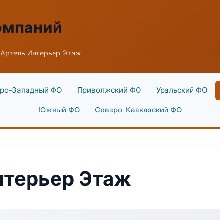
омпаний
Артель Интерьер Этаж
ро-Западный ФО
Приволжский ФО
Уральский ФО
Южный ФО
Северо-Кавказский ФО
нтерьер Этаж