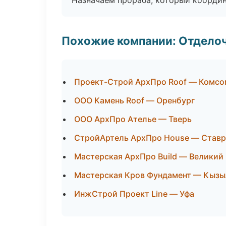
Назначаем прораба, который координ
Похожие компании: Отдело
Проект-Строй АрхПро Roof — Комсо
ООО Камень Roof — Оренбург
ООО АрхПро Ателье — Тверь
СтройАртель АрхПро House — Став
Мастерская АрхПро Build — Великий
Мастерская Кров Фундамент — Кызы
ИнжСтрой Проект Line — Уфа