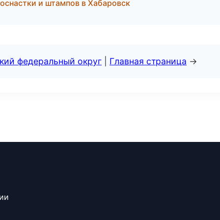
 оснастки и штампов в Хабаровск
ский федеральный округ
|
Главная страница
→
сии