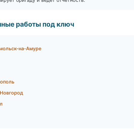
ирует бригаду и ведёт отчётность.
чные работы под ключ
мольск-на-Амуре
рополь
 Новгород
л