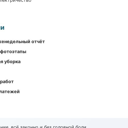
электричество
ми
женедельный отчёт
 фотоэтапы
ая уборка
 работ
платежей
ие, всё законно и без головной боли.