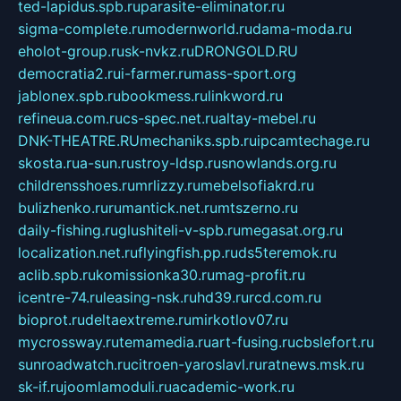
ted-lapidus.spb.ru
parasite-eliminator.ru
sigma-complete.ru
modernworld.ru
dama-moda.ru
eholot-group.ru
sk-nvkz.ru
DRONGOLD.RU
democratia2.ru
i-farmer.ru
mass-sport.org
jablonex.spb.ru
bookmess.ru
linkword.ru
refineua.com.ru
cs-spec.net.ru
altay-mebel.ru
DNK-THEATRE.RU
mechaniks.spb.ru
ipcamtechage.ru
skosta.ru
a-sun.ru
stroy-ldsp.ru
snowlands.org.ru
childrensshoes.ru
mrlizzy.ru
mebelsofiakrd.ru
bulizhenko.ru
rumantick.net.ru
mtszerno.ru
daily-fishing.ru
glushiteli-v-spb.ru
megasat.org.ru
localization.net.ru
flyingfish.pp.ru
ds5teremok.ru
aclib.spb.ru
komissionka30.ru
mag-profit.ru
icentre-74.ru
leasing-nsk.ru
hd39.ru
rcd.com.ru
bioprot.ru
deltaextreme.ru
mirkotlov07.ru
mycrossway.ru
temamedia.ru
art-fusing.ru
cbslefort.ru
sunroadwatch.ru
citroen-yaroslavl.ru
ratnews.msk.ru
sk-if.ru
joomlamoduli.ru
academic-work.ru