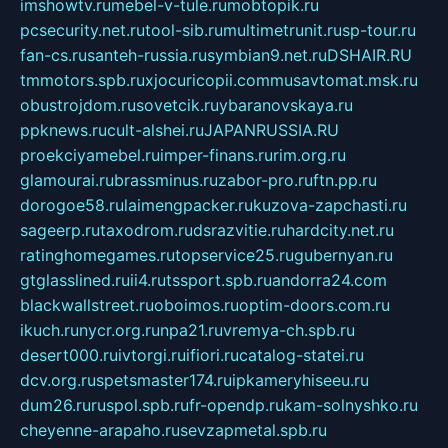
imshowtv.ru
mebel-v-tule.ru
mobtopik.ru
pcsecurity.net.ru
tool-sib.ru
multimetrunit.ru
sp-tour.ru
fan-cs.ru
santeh-russia.ru
symbian9.net.ru
DSHAIR.RU
tmmotors.spb.ru
xjocuricopii.com
musavtomat.msk.ru
obustrojdom.ru
sovetcik.ru
ybaranovskaya.ru
ppknews.ru
cult-alshei.ru
JAPANRUSSIA.RU
proekciyamebel.ru
imper-finans.ru
rim.org.ru
glamourai.ru
brassminus.ru
zabor-pro.ru
ftn.pp.ru
dorogoe58.ru
laimengpacker.ru
kuzova-zapchasti.ru
sageerp.ru
taxodrom.ru
dsrazvitie.ru
hardcity.net.ru
ratinghomegames.ru
topservice25.ru
gubernyan.ru
gtglasslined.ru
ii4.ru
tssport.spb.ru
andorra24.com
blackwallstreet.ru
oboimos.ru
optim-doors.com.ru
ikuch.ru
nycr.org.ru
npa21.ru
vremya-ch.spb.ru
desert000.ru
ivtorgi.ru
ifiori.ru
catalog-statei.ru
dcv.org.ru
spetsmaster174.ru
ipkameryhiseeu.ru
dum26.ru
ruspol.spb.ru
fr-opendp.ru
kam-solnyshko.ru
cheyenne-arapaho.ru
sevzapmetal.spb.ru