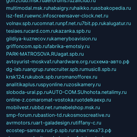
golf2club.msk.ru
aeforums.ru
zallclub.ru
multimodal.msk.ru
habaigry.ru
haikko.ru
sobakopedia.ru
isz-fest.ru
ewnc.info
screensaver-clock.net.ru
volnav.spb.ru
comnat.ru
npf.net.ru
7bit.pp.ru
kalugatur.ru
tesiaes.ru
card.com.ru
kazanka.spb.ru
gildiya-kuznecov.ru
kameryboavision.ru
griffoncom.spb.ru
fabrika-emotsiy.ru
PARK-MATROSOVA.RU
agat.spb.ru
avtoyurist-moskva1.ru
hardware.org.ru
схема-авто.рф
dg-lab.ru
angrup.ru
recruiter.spb.ru
music8.spb.ru
krsk124.ru
kubok.spb.ru
romanofforex.ru
analitikaplus.ru
spyonline.ru
zosikamery.ru
sloboda-ural.pp.ru
AUTO-COM.SU
hohota.net
alimy.ru
online-z.com
aromat-vostoka.ru
otdelkaexp.ru
mobilvest.ru
bbd.net.ru
mebelshop.msk.ru
smp-forum.ru
bastion-td.ru
kosmoscreative.ru
avrmotors.ru
art-galadesign.ru
tiffany-c.ru
ecostep-samara.ru
d-p.spb.ru
галактика73.рф