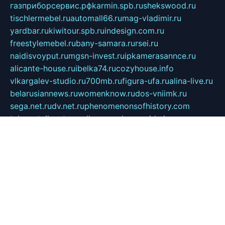
газприборсервис.рф
karmin.spb.ru
shekswood.ru
tischlermebel.ru
automall66.ru
mag-vladimir.ru
yardbar.ru
kiwitour.spb.ru
indesign.com.ru
freestylemebel.ru
bany-samara.ru
rsei.ru
naidisvoyput.ru
mgsn-invest.ru
ipkamerasannce.ru
alicante-house.ru
ibelka74.ru
cozyhouse.info
vlkargalev-studio.ru
700mb.ru
figura-ufa.ru
alina-live.ru
belarusiannews.ru
womenknow.ru
dos-vniimk.ru
sega.net.ru
dv.net.ru
phenomenonsofhistory.com
telesputnik.net.ru
wall.pp.ru
pylesosroidmi.ru
gtc-clan.ru
cligs.ru
bibikazap.ru
popova.org.ru
netwhistler.spb.ru
bellvil.ru
bonzon.ru
iss-vladik.ru
defiparis.net.ru
las-gryzas.ru
amku.ru
electednews.spb.ru
feather.org.ru
spar72.ru
tankiigri.ru
dominus.com.ru
ibtree.ru
sanykool.pp.ru
unixlib.org.ru
menatep.spb.ru
gartenterrassen.ru
printeka.ru
skvozilka.com.ru
parkovka-pub.ru
lovemobi.ru
art-ru.ru
emulatorz.com.ru
alucomp.com.ru
tatforum.com.ru