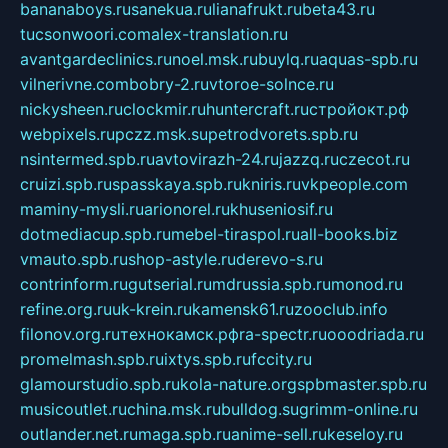
bananaboys.ru
sanekua.ru
lianafrukt.ru
beta43.ru
tucsonwoori.com
alex-translation.ru
avantgardeclinics.ru
noel.msk.ru
buylq.ru
aquas-spb.ru
vilnerivne.com
bobry-2.ru
vtoroe-solnce.ru
nickysheen.ru
clockmir.ru
huntercraft.ru
стройокт.рф
webpixels.ru
pczz.msk.su
petrodvorets.spb.ru
nsintermed.spb.ru
avtovirazh-24.ru
jazzq.ru
czecot.ru
cruizi.spb.ru
spasskaya.spb.ru
kniris.ru
vkpeople.com
maminy-mysli.ru
arionorel.ru
khuseniosif.ru
dotmediacup.spb.ru
mebel-tiraspol.ru
all-books.biz
vmauto.spb.ru
shop-astyle.ru
derevo-s.ru
contrinform.ru
gutserial.ru
mdrussia.spb.ru
monod.ru
refine.org.ru
uk-krein.ru
kamensk61.ru
zooclub.info
filonov.org.ru
технокамск.рф
ra-spectr.ru
ooodriada.ru
promelmash.spb.ru
ixtys.spb.ru
fccity.ru
glamourstudio.spb.ru
kola-nature.org
spbmaster.spb.ru
musicoutlet.ru
china.msk.ru
bulldog.su
grimm-online.ru
outlander.net.ru
maga.spb.ru
anime-sell.ru
keseloy.ru