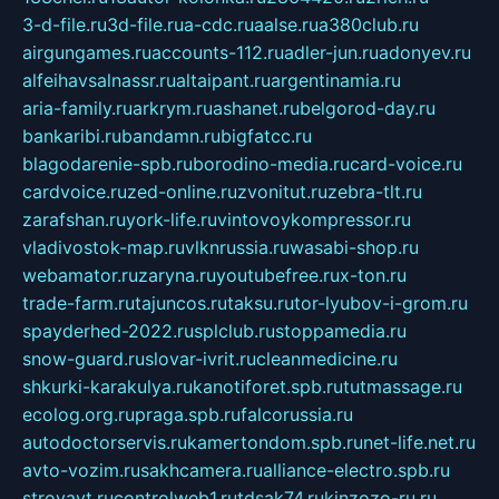
3-d-file.ru
3d-file.ru
a-cdc.ru
aalse.ru
a380club.ru
airgungames.ru
accounts-112.ru
adler-jun.ru
adonyev.ru
alfeihavsalnassr.ru
altaipant.ru
argentinamia.ru
aria-family.ru
arkrym.ru
ashanet.ru
belgorod-day.ru
bankaribi.ru
bandamn.ru
bigfatcc.ru
blagodarenie-spb.ru
borodino-media.ru
card-voice.ru
cardvoice.ru
zed-online.ru
zvonitut.ru
zebra-tlt.ru
zarafshan.ru
york-life.ru
vintovoykompressor.ru
vladivostok-map.ru
vlknrussia.ru
wasabi-shop.ru
webamator.ru
zaryna.ru
youtubefree.ru
x-ton.ru
trade-farm.ru
tajuncos.ru
taksu.ru
tor-lyubov-i-grom.ru
spayderhed-2022.ru
splclub.ru
stoppamedia.ru
snow-guard.ru
slovar-ivrit.ru
cleanmedicine.ru
shkurki-karakulya.ru
kanotiforet.spb.ru
tutmassage.ru
ecolog.org.ru
praga.spb.ru
falcorussia.ru
autodoctorservis.ru
kamertondom.spb.ru
net-life.net.ru
avto-vozim.ru
sakhcamera.ru
alliance-electro.spb.ru
stroyavt.ru
controlweb1.ru
tdsak74.ru
kinzozo-ru.ru