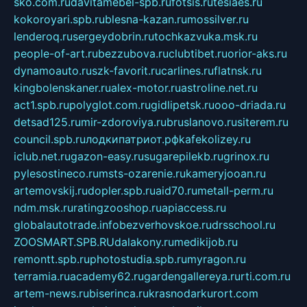
sko.com.ru
davitamebel-spb.ru
fotsis.ru
tesiaes.ru
kokoroyari.spb.ru
blesna-kazan.ru
mossilver.ru
lenderoq.ru
sergeydobrin.ru
tochkazvuka.msk.ru
people-of-art.ru
bezzubova.ru
clubtibet.ru
orior-aks.ru
dynamoauto.ru
szk-favorit.ru
carlines.ru
flatnsk.ru
kingbolenskaner.ru
alex-motor.ru
astroline.net.ru
act1.spb.ru
polyglot.com.ru
gidlipetsk.ru
ooo-driada.ru
detsad125.ru
mir-zdoroviya.ru
bruslanovo.ru
siterem.ru
council.spb.ru
лодкипатриот.рф
kafekolizey.ru
iclub.net.ru
gazon-easy.ru
sugarepilekb.ru
grinox.ru
pylesostineco.ru
msts-ozarenie.ru
kameryjooan.ru
artemovskij.ru
dopler.spb.ru
aid70.ru
metall-perm.ru
ndm.msk.ru
ratingzooshop.ru
apiaccess.ru
globalautotrade.info
bezverhovskoe.ru
drsschool.ru
ZOOSMART.SPB.RU
dalakony.ru
medikijob.ru
remontt.spb.ru
photostudia.spb.ru
myragon.ru
terramia.ru
academy62.ru
gardengallereya.ru
rti.com.ru
artem-news.ru
biserinca.ru
krasnodarkurort.com