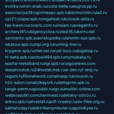
kvotka.ru
iron-snab.ru
costa-bella.ru
eugrus.pp.ru
associaciya39.ru
primexpo.spb.ru
bezmorchin.ru
ia2.ru
cpt21.ru
ispecspb.ru
regahost.ru
kolosok-elita.ru
tae-kwon.ru
consrio.com.ru
insiam.ru
avegainfo.ru
archery161.ru
bigencyclica.ru
vlast16.ru
korru.net
sarmiento.spb.su
extelopedia.ru
lammin-suo.spb.ru
iskatour.spb.ru
snpi.org.ru
running-line.ru
krygeva-spa.ru
chel.net.ru
rust-loco.ru
dugshop.ru
hl-beta.spb.ru
school494.spb.ru
mymubaby.ru
epoha-metalband.ru
ngr.spb.ru
rusgosnews.com
dieselvostok.ru
24hostel.msk.ru
w-dev.ru
f-ship.ru
regsmi.ru
filmnetwork.ru
malinasp.ru
kinosvin.ru
h2o-salon.ru
malutkayork.ru
deltaprim.spb.ru
tango-perm.ru
gooddir.ru
sgv.su
multiki-online.com
webkrasotki.com
cherinvest.ru
detskiy-ostrov.ru
ankou.spb.ru
alvesta1.ru
pdf-creator.ru
nix-files.org.ru
sakhatoday.ru
elektrikersymboler.ru
sputnikyes.ru