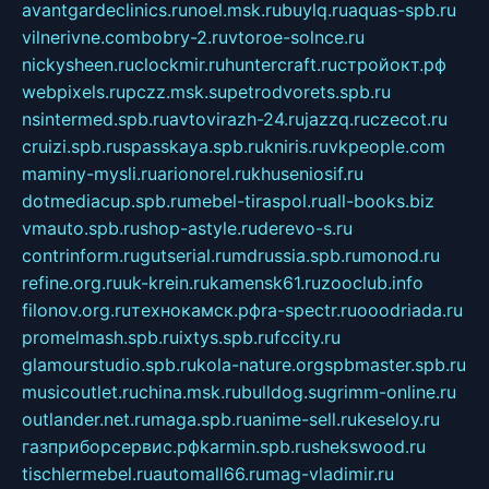
avantgardeclinics.ru
noel.msk.ru
buylq.ru
aquas-spb.ru
vilnerivne.com
bobry-2.ru
vtoroe-solnce.ru
nickysheen.ru
clockmir.ru
huntercraft.ru
стройокт.рф
webpixels.ru
pczz.msk.su
petrodvorets.spb.ru
nsintermed.spb.ru
avtovirazh-24.ru
jazzq.ru
czecot.ru
cruizi.spb.ru
spasskaya.spb.ru
kniris.ru
vkpeople.com
maminy-mysli.ru
arionorel.ru
khuseniosif.ru
dotmediacup.spb.ru
mebel-tiraspol.ru
all-books.biz
vmauto.spb.ru
shop-astyle.ru
derevo-s.ru
contrinform.ru
gutserial.ru
mdrussia.spb.ru
monod.ru
refine.org.ru
uk-krein.ru
kamensk61.ru
zooclub.info
filonov.org.ru
технокамск.рф
ra-spectr.ru
ooodriada.ru
promelmash.spb.ru
ixtys.spb.ru
fccity.ru
glamourstudio.spb.ru
kola-nature.org
spbmaster.spb.ru
musicoutlet.ru
china.msk.ru
bulldog.su
grimm-online.ru
outlander.net.ru
maga.spb.ru
anime-sell.ru
keseloy.ru
газприборсервис.рф
karmin.spb.ru
shekswood.ru
tischlermebel.ru
automall66.ru
mag-vladimir.ru