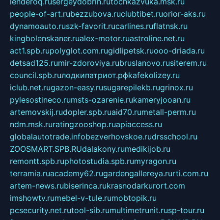
lenderoq.ru
sergeydobrin.ru
tochkazvuka.msk.ru
people-of-art.ru
bezzubova.ru
clubtibet.ru
orior-aks.ru
dynamoauto.ru
szk-favorit.ru
carlines.ru
flatnsk.ru
kingbolenskaner.ru
alex-motor.ru
astroline.net.ru
act1.spb.ru
polyglot.com.ru
gidlipetsk.ru
ooo-driada.ru
detsad125.ru
mir-zdoroviya.ru
bruslanovo.ru
siterem.ru
council.spb.ru
лодкипатриот.рф
kafekolizey.ru
iclub.net.ru
gazon-easy.ru
sugarepilekb.ru
grinox.ru
pylesostineco.ru
msts-ozarenie.ru
kameryjooan.ru
artemovskij.ru
dopler.spb.ru
aid70.ru
metall-perm.ru
ndm.msk.ru
ratingzooshop.ru
apiaccess.ru
globalautotrade.info
bezverhovskoe.ru
drsschool.ru
ZOOSMART.SPB.RU
dalakony.ru
medikijob.ru
remontt.spb.ru
photostudia.spb.ru
myragon.ru
terramia.ru
academy62.ru
gardengallereya.ru
rti.com.ru
artem-news.ru
biserinca.ru
krasnodarkurort.com
imshowtv.ru
mebel-v-tule.ru
mobtopik.ru
pcsecurity.net.ru
tool-sib.ru
multimetrunit.ru
sp-tour.ru