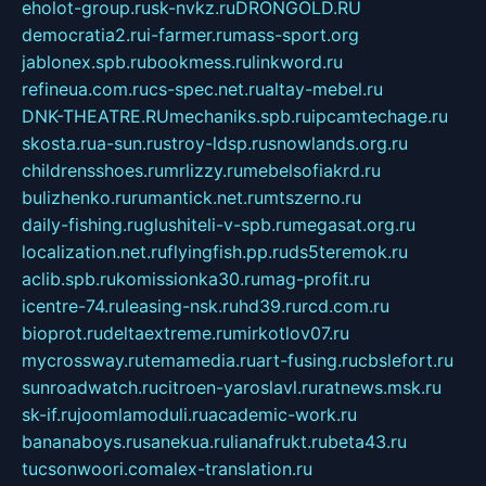
eholot-group.ru
sk-nvkz.ru
DRONGOLD.RU
democratia2.ru
i-farmer.ru
mass-sport.org
jablonex.spb.ru
bookmess.ru
linkword.ru
refineua.com.ru
cs-spec.net.ru
altay-mebel.ru
DNK-THEATRE.RU
mechaniks.spb.ru
ipcamtechage.ru
skosta.ru
a-sun.ru
stroy-ldsp.ru
snowlands.org.ru
childrensshoes.ru
mrlizzy.ru
mebelsofiakrd.ru
bulizhenko.ru
rumantick.net.ru
mtszerno.ru
daily-fishing.ru
glushiteli-v-spb.ru
megasat.org.ru
localization.net.ru
flyingfish.pp.ru
ds5teremok.ru
aclib.spb.ru
komissionka30.ru
mag-profit.ru
icentre-74.ru
leasing-nsk.ru
hd39.ru
rcd.com.ru
bioprot.ru
deltaextreme.ru
mirkotlov07.ru
mycrossway.ru
temamedia.ru
art-fusing.ru
cbslefort.ru
sunroadwatch.ru
citroen-yaroslavl.ru
ratnews.msk.ru
sk-if.ru
joomlamoduli.ru
academic-work.ru
bananaboys.ru
sanekua.ru
lianafrukt.ru
beta43.ru
tucsonwoori.com
alex-translation.ru