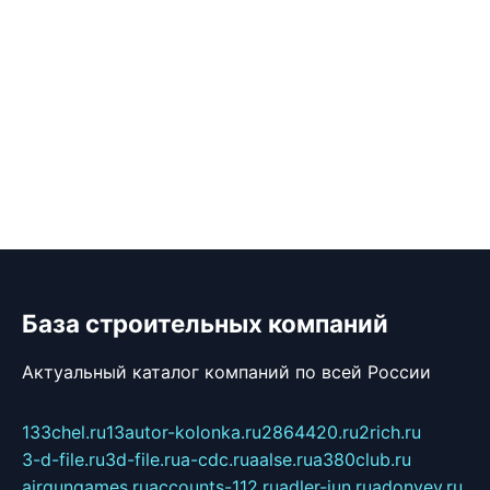
База строительных компаний
Актуальный каталог компаний по всей России
133chel.ru
13autor-kolonka.ru
2864420.ru
2rich.ru
3-d-file.ru
3d-file.ru
a-cdc.ru
aalse.ru
a380club.ru
airgungames.ru
accounts-112.ru
adler-jun.ru
adonyev.ru