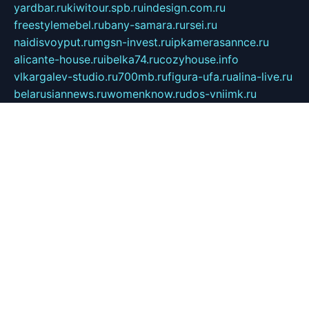
yardbar.ru
kiwitour.spb.ru
indesign.com.ru
freestylemebel.ru
bany-samara.ru
rsei.ru
naidisvoyput.ru
mgsn-invest.ru
ipkamerasannce.ru
alicante-house.ru
ibelka74.ru
cozyhouse.info
vlkargalev-studio.ru
700mb.ru
figura-ufa.ru
alina-live.ru
belarusiannews.ru
womenknow.ru
dos-vniimk.ru
sega.net.ru
dv.net.ru
phenomenonsofhistory.com
telesputnik.net.ru
wall.pp.ru
pylesosroidmi.ru
gtc-clan.ru
cligs.ru
bibikazap.ru
popova.org.ru
netwhistler.spb.ru
bellvil.ru
bonzon.ru
iss-vladik.ru
defiparis.net.ru
las-gryzas.ru
amku.ru
electednews.spb.ru
feather.org.ru
spar72.ru
tankiigri.ru
dominus.com.ru
ibtree.ru
sanykool.pp.ru
unixlib.org.ru
menatep.spb.ru
gartenterrassen.ru
printeka.ru
skvozilka.com.ru
parkovka-pub.ru
lovemobi.ru
art-ru.ru
emulatorz.com.ru
alucomp.com.ru
tatforum.com.ru
alternativa-profi.ru
dermakler.ru
artsurvey.ru
aredir.ru
khimspas.ru
centr-maxi.ru
2018r.ru