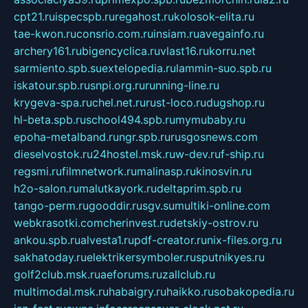
cpt21.ru
ispecspb.ru
regahost.ru
kolosok-elita.ru
tae-kwon.ru
consrio.com.ru
insiam.ru
avegainfo.ru
archery161.ru
bigencyclica.ru
vlast16.ru
korru.net
sarmiento.spb.su
extelopedia.ru
lammin-suo.spb.ru
iskatour.spb.ru
snpi.org.ru
running-line.ru
krygeva-spa.ru
chel.net.ru
rust-loco.ru
dugshop.ru
hl-beta.spb.ru
school494.spb.ru
mymubaby.ru
epoha-metalband.ru
ngr.spb.ru
rusgosnews.com
dieselvostok.ru
24hostel.msk.ru
w-dev.ru
f-ship.ru
regsmi.ru
filmnetwork.ru
malinasp.ru
kinosvin.ru
h2o-salon.ru
malutkayork.ru
deltaprim.spb.ru
tango-perm.ru
gooddir.ru
sgv.su
multiki-online.com
webkrasotki.com
cherinvest.ru
detskiy-ostrov.ru
ankou.spb.ru
alvesta1.ru
pdf-creator.ru
nix-files.org.ru
sakhatoday.ru
elektrikersymboler.ru
sputnikyes.ru
golf2club.msk.ru
aeforums.ru
zallclub.ru
multimodal.msk.ru
habaigry.ru
haikko.ru
sobakopedia.ru