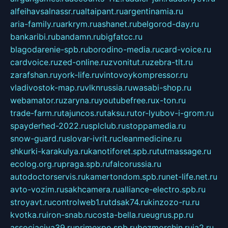
alfeihavsalnassr.ru
altaipant.ru
argentinamia.ru
aria-family.ru
arkrym.ru
ashanet.ru
belgorod-day.ru
bankaribi.ru
bandamn.ru
bigfatcc.ru
blagodarenie-spb.ru
borodino-media.ru
card-voice.ru
cardvoice.ru
zed-online.ru
zvonitut.ru
zebra-tlt.ru
zarafshan.ru
york-life.ru
vintovoykompressor.ru
vladivostok-map.ru
vlknrussia.ru
wasabi-shop.ru
webamator.ru
zaryna.ru
youtubefree.ru
x-ton.ru
trade-farm.ru
tajuncos.ru
taksu.ru
tor-lyubov-i-grom.ru
spayderhed-2022.ru
splclub.ru
stoppamedia.ru
snow-guard.ru
slovar-ivrit.ru
cleanmedicine.ru
shkurki-karakulya.ru
kanotiforet.spb.ru
tutmassage.ru
ecolog.org.ru
praga.spb.ru
falcorussia.ru
autodoctorservis.ru
kamertondom.spb.ru
net-life.net.ru
avto-vozim.ru
sakhcamera.ru
alliance-electro.spb.ru
stroyavt.ru
controlweb1.ru
tdsak74.ru
kinzozo-ru.ru
kvotka.ru
iron-snab.ru
costa-bella.ru
eugrus.pp.ru
associaciya39.ru
primexpo.spb.ru
bezmorchin.ru
ia2.ru