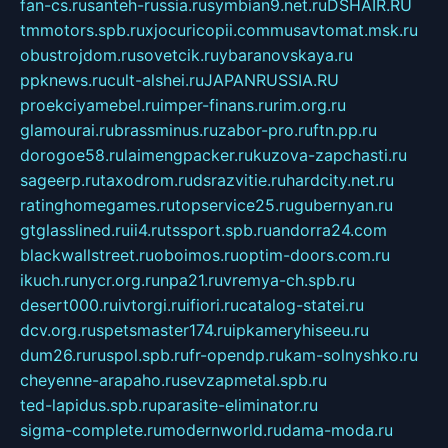
fan-cs.ru
santeh-russia.ru
symbian9.net.ru
DSHAIR.RU
tmmotors.spb.ru
xjocuricopii.com
musavtomat.msk.ru
obustrojdom.ru
sovetcik.ru
ybaranovskaya.ru
ppknews.ru
cult-alshei.ru
JAPANRUSSIA.RU
proekciyamebel.ru
imper-finans.ru
rim.org.ru
glamourai.ru
brassminus.ru
zabor-pro.ru
ftn.pp.ru
dorogoe58.ru
laimengpacker.ru
kuzova-zapchasti.ru
sageerp.ru
taxodrom.ru
dsrazvitie.ru
hardcity.net.ru
ratinghomegames.ru
topservice25.ru
gubernyan.ru
gtglasslined.ru
ii4.ru
tssport.spb.ru
andorra24.com
blackwallstreet.ru
oboimos.ru
optim-doors.com.ru
ikuch.ru
nycr.org.ru
npa21.ru
vremya-ch.spb.ru
desert000.ru
ivtorgi.ru
ifiori.ru
catalog-statei.ru
dcv.org.ru
spetsmaster174.ru
ipkameryhiseeu.ru
dum26.ru
ruspol.spb.ru
fr-opendp.ru
kam-solnyshko.ru
cheyenne-arapaho.ru
sevzapmetal.spb.ru
ted-lapidus.spb.ru
parasite-eliminator.ru
sigma-complete.ru
modernworld.ru
dama-moda.ru