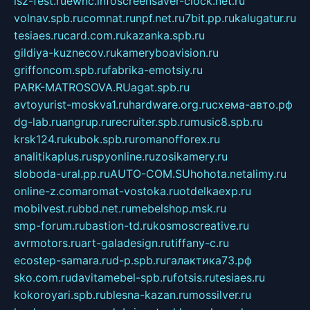
isz-fest.ru
ewnc.info
screensaver-clock.net.ru
volnav.spb.ru
comnat.ru
npf.net.ru
7bit.pp.ru
kalugatur.ru
tesiaes.ru
card.com.ru
kazanka.spb.ru
gildiya-kuznecov.ru
kameryboavision.ru
griffoncom.spb.ru
fabrika-emotsiy.ru
PARK-MATROSOVA.RU
agat.spb.ru
avtoyurist-moskva1.ru
hardware.org.ru
схема-авто.рф
dg-lab.ru
angrup.ru
recruiter.spb.ru
music8.spb.ru
krsk124.ru
kubok.spb.ru
romanofforex.ru
analitikaplus.ru
spyonline.ru
zosikamery.ru
sloboda-ural.pp.ru
AUTO-COM.SU
hohota.net
alimy.ru
online-z.com
aromat-vostoka.ru
otdelkaexp.ru
mobilvest.ru
bbd.net.ru
mebelshop.msk.ru
smp-forum.ru
bastion-td.ru
kosmoscreative.ru
avrmotors.ru
art-galadesign.ru
tiffany-c.ru
ecostep-samara.ru
d-p.spb.ru
галактика73.рф
sko.com.ru
davitamebel-spb.ru
fotsis.ru
tesiaes.ru
kokoroyari.spb.ru
blesna-kazan.ru
mossilver.ru