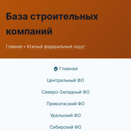
База строительных
компаний
Главная
»
Южный федеральный округ
🏠 Главная
Центральный ФО
Северо-Западный ФО
Приволжский ФО
Уральский ФО
Сибирский ФО