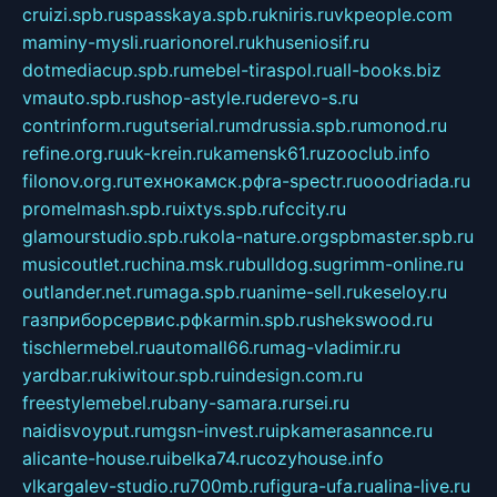
cruizi.spb.ru
spasskaya.spb.ru
kniris.ru
vkpeople.com
maminy-mysli.ru
arionorel.ru
khuseniosif.ru
dotmediacup.spb.ru
mebel-tiraspol.ru
all-books.biz
vmauto.spb.ru
shop-astyle.ru
derevo-s.ru
contrinform.ru
gutserial.ru
mdrussia.spb.ru
monod.ru
refine.org.ru
uk-krein.ru
kamensk61.ru
zooclub.info
filonov.org.ru
технокамск.рф
ra-spectr.ru
ooodriada.ru
promelmash.spb.ru
ixtys.spb.ru
fccity.ru
glamourstudio.spb.ru
kola-nature.org
spbmaster.spb.ru
musicoutlet.ru
china.msk.ru
bulldog.su
grimm-online.ru
outlander.net.ru
maga.spb.ru
anime-sell.ru
keseloy.ru
газприборсервис.рф
karmin.spb.ru
shekswood.ru
tischlermebel.ru
automall66.ru
mag-vladimir.ru
yardbar.ru
kiwitour.spb.ru
indesign.com.ru
freestylemebel.ru
bany-samara.ru
rsei.ru
naidisvoyput.ru
mgsn-invest.ru
ipkamerasannce.ru
alicante-house.ru
ibelka74.ru
cozyhouse.info
vlkargalev-studio.ru
700mb.ru
figura-ufa.ru
alina-live.ru