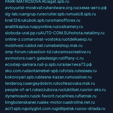
PARK-MATROSOVA.RU
agat.spb.ru
avtoyurist-moskva1.ru
hardware.org.ru
схема-авто.рф
dg-lab.ru
angrup.ru
recruiter.spb.ru
music8.spb.ru
krsk124.ru
kubok.spb.ru
romanofforex.ru
analitikaplus.ru
spyonline.ru
zosikamery.ru
sloboda-ural.pp.ru
AUTO-COM.SU
hohota.net
alimy.ru
online-z.com
aromat-vostoka.ru
otdelkaexp.ru
mobilvest.ru
bbd.net.ru
mebelshop.msk.ru
smp-forum.ru
bastion-td.ru
kosmoscreative.ru
avrmotors.ru
art-galadesign.ru
tiffany-c.ru
ecostep-samara.ru
d-p.spb.ru
галактика73.рф
sko.com.ru
davitamebel-spb.ru
fotsis.ru
tesiaes.ru
kokoroyari.spb.ru
blesna-kazan.ru
mossilver.ru
lenderoq.ru
sergeydobrin.ru
tochkazvuka.msk.ru
people-of-art.ru
bezzubova.ru
clubtibet.ru
orior-aks.ru
dynamoauto.ru
szk-favorit.ru
carlines.ru
flatnsk.ru
kingbolenskaner.ru
alex-motor.ru
astroline.net.ru
act1.spb.ru
polyglot.com.ru
gidlipetsk.ru
ooo-driada.ru