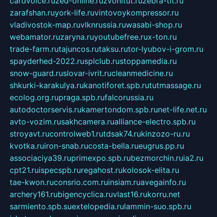
cardvoice.ru
zed-online.ru
zvonitut.ru
zebra-tlt.ru
zarafshan.ru
york-life.ru
vintovoykompressor.ru
vladivostok-map.ru
vlknrussia.ru
wasabi-shop.ru
webamator.ru
zaryna.ru
youtubefree.ru
x-ton.ru
trade-farm.ru
tajuncos.ru
taksu.ru
tor-lyubov-i-grom.ru
spayderhed-2022.ru
splclub.ru
stoppamedia.ru
snow-guard.ru
slovar-ivrit.ru
cleanmedicine.ru
shkurki-karakulya.ru
kanotiforet.spb.ru
tutmassage.ru
ecolog.org.ru
praga.spb.ru
falcorussia.ru
autodoctorservis.ru
kamertondom.spb.ru
net-life.net.ru
avto-vozim.ru
sakhcamera.ru
alliance-electro.spb.ru
stroyavt.ru
controlweb1.ru
tdsak74.ru
kinzozo-ru.ru
kvotka.ru
iron-snab.ru
costa-bella.ru
eugrus.pp.ru
associaciya39.ru
primexpo.spb.ru
bezmorchin.ru
ia2.ru
cpt21.ru
ispecspb.ru
regahost.ru
kolosok-elita.ru
tae-kwon.ru
consrio.com.ru
insiam.ru
avegainfo.ru
archery161.ru
bigencyclica.ru
vlast16.ru
korru.net
sarmiento.spb.su
extelopedia.ru
lammin-suo.spb.ru