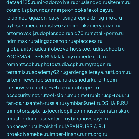
detsad125.ru
mir-zdoroviya.ru
bruslanovo.ru
siterem.ru
council.spb.ru
лодкипатриот.рф
kafekolizey.ru
iclub.net.ru
gazon-easy.ru
sugarepilekb.ru
grinox.ru
pylesostineco.ru
msts-ozarenie.ru
kameryjooan.ru
artemovskij.ru
dopler.spb.ru
aid70.ru
metall-perm.ru
ndm.msk.ru
ratingzooshop.ru
apiaccess.ru
globalautotrade.info
bezverhovskoe.ru
drsschool.ru
ZOOSMART.SPB.RU
dalakony.ru
medikijob.ru
remontt.spb.ru
photostudia.spb.ru
myragon.ru
terramia.ru
academy62.ru
gardengallereya.ru
rti.com.ru
artem-news.ru
biserinca.ru
krasnodarkurort.com
imshowtv.ru
mebel-v-tule.ru
mobtopik.ru
pcsecurity.net.ru
tool-sib.ru
multimetrunit.ru
sp-tour.ru
fan-cs.ru
santeh-russia.ru
symbian9.net.ru
DSHAIR.RU
tmmotors.spb.ru
xjocuricopii.com
musavtomat.msk.ru
obustrojdom.ru
sovetcik.ru
ybaranovskaya.ru
ppknews.ru
cult-alshei.ru
JAPANRUSSIA.RU
proekciyamebel.ru
imper-finans.ru
rim.org.ru