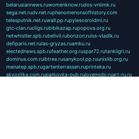
belarusiannews.ru
womenknow.ru
dos-vniimk.ru
sega.net.ru
dv.net.ru
phenomenonsofhistory.com
telesputnik.net.ru
wall.pp.ru
pylesosroidmi.ru
gtc-clan.ru
cligs.ru
bibikazap.ru
popova.org.ru
netwhistler.spb.ru
bellvil.ru
bonzon.ru
iss-vladik.ru
defiparis.net.ru
las-gryzas.ru
amku.ru
electednews.spb.ru
feather.org.ru
spar72.ru
tankiigri.ru
dominus.com.ru
ibtree.ru
sanykool.pp.ru
unixlib.org.ru
menatep.spb.ru
gartenterrassen.ru
printeka.ru
skvozilka.com.ru
parkovka-pub.ru
lovemobi.ru
art-ru.ru
emulatorz.com.ru
alucomp.com.ru
tatforum.com.ru
alternativa-profi.ru
dermakler.ru
artsurvey.ru
aredir.ru
khimspas.ru
centr-maxi.ru
2018r.ru
bort-stomer-defort.ru
professional2.ru
gibsons.ru
artselena.ru
art-pilot.ru
ingredient.spb.ru
npfpolimer.spb.ru
argentum.spb.ru
hom-edu.ru
af-num.ru
cashadvanceamericasev.org
trexp.spb.ru
apteka-gerzena.ru
vasilyevka.msk.ru