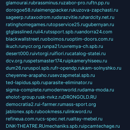
glamourai.ru
brassminus.ru
zabor-pro.ru
ftn.pp.ru
dorogoe58.ru
laimengpacker.ru
kuzova-zapchasti.ru
sageerp.ru
taxodrom.ru
dsrazvitie.ru
hardcity.net.ru
ratinghomegames.ru
topservice25.ru
gubernyan.ru
gtglasslined.ru
ii4.ru
tssport.spb.ru
andorra24.com
blackwallstreet.ru
oboimos.ru
optim-doors.com.ru
ikuch.ru
nycr.org.ru
npa21.ru
vremya-ch.spb.ru
desert000.ru
ivtorgi.ru
ifiori.ru
catalog-statei.ru
dcv.org.ru
spetsmaster174.ru
ipkameryhiseeu.ru
dum26.ru
ruspol.spb.ru
fr-opendp.ru
kam-solnyshko.ru
cheyenne-arapaho.ru
sevzapmetal.spb.ru
ted-lapidus.spb.ru
parasite-eliminator.ru
sigma-complete.ru
modernworld.ru
dama-moda.ru
eholot-group.ru
sk-nvkz.ru
DRONGOLD.RU
democratia2.ru
i-farmer.ru
mass-sport.org
jablonex.spb.ru
bookmess.ru
linkword.ru
refineua.com.ru
cs-spec.net.ru
altay-mebel.ru
DNK-THEATRE.RU
mechaniks.spb.ru
ipcamtechage.ru