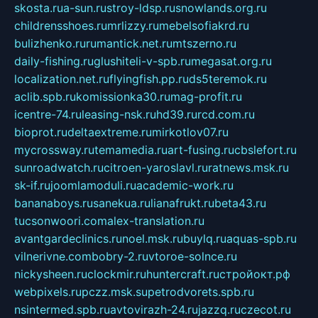
skosta.ru
a-sun.ru
stroy-ldsp.ru
snowlands.org.ru
childrensshoes.ru
mrlizzy.ru
mebelsofiakrd.ru
bulizhenko.ru
rumantick.net.ru
mtszerno.ru
daily-fishing.ru
glushiteli-v-spb.ru
megasat.org.ru
localization.net.ru
flyingfish.pp.ru
ds5teremok.ru
aclib.spb.ru
komissionka30.ru
mag-profit.ru
icentre-74.ru
leasing-nsk.ru
hd39.ru
rcd.com.ru
bioprot.ru
deltaextreme.ru
mirkotlov07.ru
mycrossway.ru
temamedia.ru
art-fusing.ru
cbslefort.ru
sunroadwatch.ru
citroen-yaroslavl.ru
ratnews.msk.ru
sk-if.ru
joomlamoduli.ru
academic-work.ru
bananaboys.ru
sanekua.ru
lianafrukt.ru
beta43.ru
tucsonwoori.com
alex-translation.ru
avantgardeclinics.ru
noel.msk.ru
buylq.ru
aquas-spb.ru
vilnerivne.com
bobry-2.ru
vtoroe-solnce.ru
nickysheen.ru
clockmir.ru
huntercraft.ru
стройокт.рф
webpixels.ru
pczz.msk.su
petrodvorets.spb.ru
nsintermed.spb.ru
avtovirazh-24.ru
jazzq.ru
czecot.ru