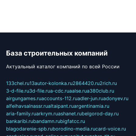
База строительных компаний
Актуальный каталог компаний по всей России
133chel.ru
13autor-kolonka.ru
2864420.ru
2rich.ru
3-d-file.ru
3d-file.ru
a-cdc.ru
aalse.ru
a380club.ru
airgungames.ru
accounts-112.ru
adler-jun.ru
adonyev.ru
alfeihavsalnassr.ru
altaipant.ru
argentinamia.ru
aria-family.ru
arkrym.ru
ashanet.ru
belgorod-day.ru
bankaribi.ru
bandamn.ru
bigfatcc.ru
blagodarenie-spb.ru
borodino-media.ru
card-voice.ru