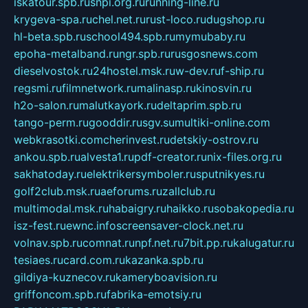
iskatour.spb.ru
snpi.org.ru
running-line.ru
krygeva-spa.ru
chel.net.ru
rust-loco.ru
dugshop.ru
hl-beta.spb.ru
school494.spb.ru
mymubaby.ru
epoha-metalband.ru
ngr.spb.ru
rusgosnews.com
dieselvostok.ru
24hostel.msk.ru
w-dev.ru
f-ship.ru
regsmi.ru
filmnetwork.ru
malinasp.ru
kinosvin.ru
h2o-salon.ru
malutkayork.ru
deltaprim.spb.ru
tango-perm.ru
gooddir.ru
sgv.su
multiki-online.com
webkrasotki.com
cherinvest.ru
detskiy-ostrov.ru
ankou.spb.ru
alvesta1.ru
pdf-creator.ru
nix-files.org.ru
sakhatoday.ru
elektrikersymboler.ru
sputnikyes.ru
golf2club.msk.ru
aeforums.ru
zallclub.ru
multimodal.msk.ru
habaigry.ru
haikko.ru
sobakopedia.ru
isz-fest.ru
ewnc.info
screensaver-clock.net.ru
volnav.spb.ru
comnat.ru
npf.net.ru
7bit.pp.ru
kalugatur.ru
tesiaes.ru
card.com.ru
kazanka.spb.ru
gildiya-kuznecov.ru
kameryboavision.ru
griffoncom.spb.ru
fabrika-emotsiy.ru