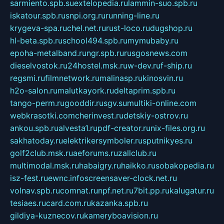
sarmiento.spb.su
extelopedia.ru
lammin-suo.spb.ru
iskatour.spb.ru
snpi.org.ru
running-line.ru
krygeva-spa.ru
chel.net.ru
rust-loco.ru
dugshop.ru
hl-beta.spb.ru
school494.spb.ru
mymubaby.ru
epoha-metalband.ru
ngr.spb.ru
rusgosnews.com
dieselvostok.ru
24hostel.msk.ru
w-dev.ru
f-ship.ru
regsmi.ru
filmnetwork.ru
malinasp.ru
kinosvin.ru
h2o-salon.ru
malutkayork.ru
deltaprim.spb.ru
tango-perm.ru
gooddir.ru
sgv.su
multiki-online.com
webkrasotki.com
cherinvest.ru
detskiy-ostrov.ru
ankou.spb.ru
alvesta1.ru
pdf-creator.ru
nix-files.org.ru
sakhatoday.ru
elektrikersymboler.ru
sputnikyes.ru
golf2club.msk.ru
aeforums.ru
zallclub.ru
multimodal.msk.ru
habaigry.ru
haikko.ru
sobakopedia.ru
isz-fest.ru
ewnc.info
screensaver-clock.net.ru
volnav.spb.ru
comnat.ru
npf.net.ru
7bit.pp.ru
kalugatur.ru
tesiaes.ru
card.com.ru
kazanka.spb.ru
gildiya-kuznecov.ru
kameryboavision.ru