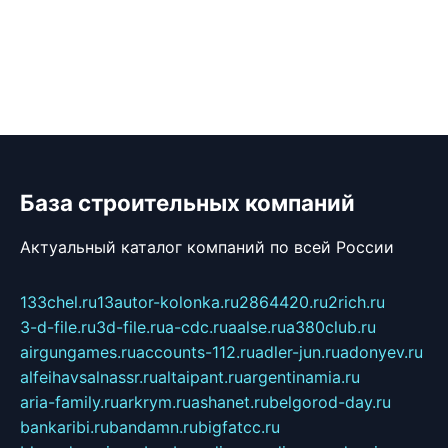
База строительных компаний
Актуальный каталог компаний по всей России
133chel.ru
13autor-kolonka.ru
2864420.ru
2rich.ru
3-d-file.ru
3d-file.ru
a-cdc.ru
aalse.ru
a380club.ru
airgungames.ru
accounts-112.ru
adler-jun.ru
adonyev.ru
alfeihavsalnassr.ru
altaipant.ru
argentinamia.ru
aria-family.ru
arkrym.ru
ashanet.ru
belgorod-day.ru
bankaribi.ru
bandamn.ru
bigfatcc.ru