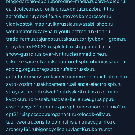
blagodarenie-spb.ru
borodino-media.ru
card-voice.ru
cardvoice.ru
zed-online.ru
zvonitut.ru
zebra-tlt.ru
zarafshan.ru
york-life.ru
vintovoykompressor.ru
vladivostok-map.ru
vlknrussia.ru
wasabi-shop.ru
webamator.ru
zaryna.ru
youtubefree.ru
x-ton.ru
trade-farm.ru
tajuncos.ru
taksu.ru
tor-lyubov-i-grom.ru
spayderhed-2022.ru
splclub.ru
stoppamedia.ru
snow-guard.ru
slovar-ivrit.ru
cleanmedicine.ru
shkurki-karakulya.ru
kanotiforet.spb.ru
tutmassage.ru
ecolog.org.ru
praga.spb.ru
falcorussia.ru
autodoctorservis.ru
kamertondom.spb.ru
net-life.net.ru
avto-vozim.ru
sakhcamera.ru
alliance-electro.spb.ru
stroyavt.ru
controlweb1.ru
tdsak74.ru
kinzozo-ru.ru
kvotka.ru
iron-snab.ru
costa-bella.ru
eugrus.pp.ru
associaciya39.ru
primexpo.spb.ru
bezmorchin.ru
ia2.ru
cpt21.ru
ispecspb.ru
regahost.ru
kolosok-elita.ru
tae-kwon.ru
consrio.com.ru
insiam.ru
avegainfo.ru
archery161.ru
bigencyclica.ru
vlast16.ru
korru.net