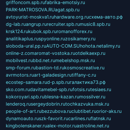
griffoncom.spb.ru
fabrika-emotsiy.ru
PARK-MATROSOVA.RU
agat.spb.ru
avtoyurist-moskva1.ru
hardware.org.ru
схема-авто.рф
dg-lab.ru
angrup.ru
recruiter.spb.ru
music8.spb.ru
krsk124.ru
kubok.spb.ru
romanofforex.ru
analitikaplus.ru
spyonline.ru
zosikamery.ru
sloboda-ural.pp.ru
AUTO-COM.SU
hohota.net
alimy.ru
online-z.com
aromat-vostoka.ru
otdelkaexp.ru
mobilvest.ru
bbd.net.ru
mebelshop.msk.ru
smp-forum.ru
bastion-td.ru
kosmoscreative.ru
avrmotors.ru
art-galadesign.ru
tiffany-c.ru
ecostep-samara.ru
d-p.spb.ru
галактика73.рф
sko.com.ru
davitamebel-spb.ru
fotsis.ru
tesiaes.ru
kokoroyari.spb.ru
blesna-kazan.ru
mossilver.ru
lenderoq.ru
sergeydobrin.ru
tochkazvuka.msk.ru
people-of-art.ru
bezzubova.ru
clubtibet.ru
orior-aks.ru
dynamoauto.ru
szk-favorit.ru
carlines.ru
flatnsk.ru
kingbolenskaner.ru
alex-motor.ru
astroline.net.ru