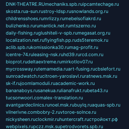
DNK-THEATRE.RU
mechaniks.spb.ru
ipcamtechage.ru
skosta.ru
a-sun.ru
stroy-ldsp.ru
snowlands.org.ru
childrensshoes.ru
mrlizzy.ru
mebelsofiakrd.ru
bulizhenko.ru
rumantick.net.ru
mtszerno.ru
daily-fishing.ru
glushiteli-v-spb.ru
megasat.org.ru
localization.net.ru
flyingfish.pp.ru
ds5teremok.ru
aclib.spb.ru
komissionka30.ru
mag-profit.ru
icentre-74.ru
leasing-nsk.ru
hd39.ru
rcd.com.ru
bioprot.ru
deltaextreme.ru
mirkotlov07.ru
mycrossway.ru
temamedia.ru
art-fusing.ru
cbslefort.ru
sunroadwatch.ru
citroen-yaroslavl.ru
ratnews.msk.ru
sk-if.ru
joomlamoduli.ru
academic-work.ru
bananaboys.ru
sanekua.ru
lianafrukt.ru
beta43.ru
tucsonwoori.com
alex-translation.ru
avantgardeclinics.ru
noel.msk.ru
buylq.ru
aquas-spb.ru
vilnerivne.com
bobry-2.ru
vtoroe-solnce.ru
nickysheen.ru
clockmir.ru
huntercraft.ru
стройокт.рф
webpixels.ru
pczz.msk.su
petrodvorets.spb.ru