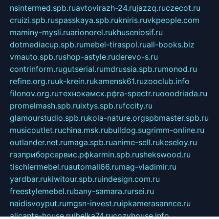
nsintermed.spb.ru
avtovirazh-24.ru
jazzq.ru
czecot.ru
cruizi.spb.ru
spasskaya.spb.ru
kniris.ru
vkpeople.com
maminy-mysli.ru
arionorel.ru
khuseniosif.ru
dotmediacup.spb.ru
mebel-tiraspol.ru
all-books.biz
vmauto.spb.ru
shop-astyle.ru
derevo-s.ru
contrinform.ru
gutserial.ru
mdrussia.spb.ru
monod.ru
refine.org.ru
uk-krein.ru
kamensk61.ru
zooclub.info
filonov.org.ru
технокамск.рф
ra-spectr.ru
ooodriada.ru
promelmash.spb.ru
ixtys.spb.ru
fccity.ru
glamourstudio.spb.ru
kola-nature.org
spbmaster.spb.ru
musicoutlet.ru
china.msk.ru
bulldog.su
grimm-online.ru
outlander.net.ru
maga.spb.ru
anime-sell.ru
keseloy.ru
газприборсервис.рф
karmin.spb.ru
shekswood.ru
tischlermebel.ru
automall66.ru
mag-vladimir.ru
yardbar.ru
kiwitour.spb.ru
indesign.com.ru
freestylemebel.ru
bany-samara.ru
rsei.ru
naidisvoyput.ru
mgsn-invest.ru
ipkamerasannce.ru
alicante-house.ru
ibelka74.ru
cozyhouse.info