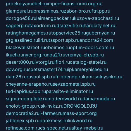
proekciyamebel.ru
imper-finans.ru
rim.org.ru
glamourai.ru
brassminus.ru
zabor-pro.ru
ftn.pp.ru
dorogoe58.ru
laimengpacker.ru
kuzova-zapchasti.ru
sageerp.ru
taxodrom.ru
dsrazvitie.ru
hardcity.net.ru
ratinghomegames.ru
topservice25.ru
gubernyan.ru
gtglasslined.ru
ii4.ru
tssport.spb.ru
andorra24.com
blackwallstreet.ru
oboimos.ru
optim-doors.com.ru
ikuch.ru
nycr.org.ru
npa21.ru
vremya-ch.spb.ru
desert000.ru
ivtorgi.ru
ifiori.ru
catalog-statei.ru
dcv.org.ru
spetsmaster174.ru
ipkameryhiseeu.ru
dum26.ru
ruspol.spb.ru
fr-opendp.ru
kam-solnyshko.ru
cheyenne-arapaho.ru
sevzapmetal.spb.ru
ted-lapidus.spb.ru
parasite-eliminator.ru
sigma-complete.ru
modernworld.ru
dama-moda.ru
eholot-group.ru
sk-nvkz.ru
DRONGOLD.RU
democratia2.ru
i-farmer.ru
mass-sport.org
jablonex.spb.ru
bookmess.ru
linkword.ru
refineua.com.ru
cs-spec.net.ru
altay-mebel.ru