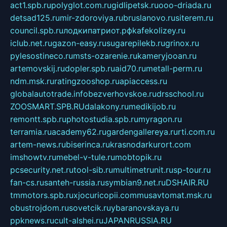
act1.spb.ru
polyglot.com.ru
gidlipetsk.ru
ooo-driada.ru
detsad125.ru
mir-zdoroviya.ru
bruslanovo.ru
siterem.ru
council.spb.ru
лодкипатриот.рф
kafekolizey.ru
iclub.net.ru
gazon-easy.ru
sugarepilekb.ru
grinox.ru
pylesostineco.ru
msts-ozarenie.ru
kameryjooan.ru
artemovskij.ru
dopler.spb.ru
aid70.ru
metall-perm.ru
ndm.msk.ru
ratingzooshop.ru
apiaccess.ru
globalautotrade.info
bezverhovskoe.ru
drsschool.ru
ZOOSMART.SPB.RU
dalakony.ru
medikijob.ru
remontt.spb.ru
photostudia.spb.ru
myragon.ru
terramia.ru
academy62.ru
gardengallereya.ru
rti.com.ru
artem-news.ru
biserinca.ru
krasnodarkurort.com
imshowtv.ru
mebel-v-tule.ru
mobtopik.ru
pcsecurity.net.ru
tool-sib.ru
multimetrunit.ru
sp-tour.ru
fan-cs.ru
santeh-russia.ru
symbian9.net.ru
DSHAIR.RU
tmmotors.spb.ru
xjocuricopii.com
musavtomat.msk.ru
obustrojdom.ru
sovetcik.ru
ybaranovskaya.ru
ppknews.ru
cult-alshei.ru
JAPANRUSSIA.RU