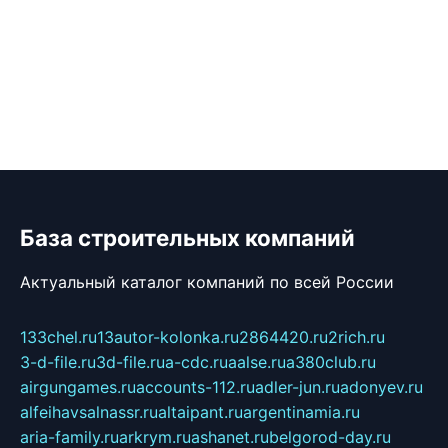
База строительных компаний
Актуальный каталог компаний по всей России
133chel.ru
13autor-kolonka.ru
2864420.ru
2rich.ru
3-d-file.ru
3d-file.ru
a-cdc.ru
aalse.ru
a380club.ru
airgungames.ru
accounts-112.ru
adler-jun.ru
adonyev.ru
alfeihavsalnassr.ru
altaipant.ru
argentinamia.ru
aria-family.ru
arkrym.ru
ashanet.ru
belgorod-day.ru