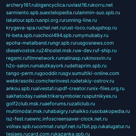
archery161.ru
bigencyclica.ru
vlast16.ru
korru.net
sarmiento.spb.su
extelopedia.ru
lammin-suo.spb.ru
iskatour.spb.ru
snpi.org.ru
running-line.ru
krygeva-spa.ru
chel.net.ru
rust-loco.ru
dugshop.ru
hl-beta.spb.ru
school494.spb.ru
mymubaby.ru
epoha-metalband.ru
ngr.spb.ru
rusgosnews.com
dieselvostok.ru
24hostel.msk.ru
w-dev.ru
f-ship.ru
regsmi.ru
filmnetwork.ru
malinasp.ru
kinosvin.ru
h2o-salon.ru
malutkayork.ru
deltaprim.spb.ru
tango-perm.ru
gooddir.ru
sgv.su
multiki-online.com
webkrasotki.com
cherinvest.ru
detskiy-ostrov.ru
ankou.spb.ru
alvesta1.ru
pdf-creator.ru
nix-files.org.ru
sakhatoday.ru
elektrikersymboler.ru
sputnikyes.ru
golf2club.msk.ru
aeforums.ru
zallclub.ru
multimodal.msk.ru
habaigry.ru
haikko.ru
sobakopedia.ru
isz-fest.ru
ewnc.info
screensaver-clock.net.ru
volnav.spb.ru
comnat.ru
npf.net.ru
7bit.pp.ru
kalugatur.ru
tesiaes.ru
card.com.ru
kazanka.spb.ru