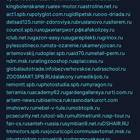
kingbolenskaner.ru
alex-motor.ru
astroline.net.ru
act1.spb.ru
polyglot.com.ru
gidlipetsk.ru
ooo-driada.ru
detsad125.ru
mir-zdoroviya.ru
bruslanovo.ru
siterem.ru
council.spb.ru
лодкипатриот.рф
kafekolizey.ru
iclub.net.ru
gazon-easy.ru
sugarepilekb.ru
grinox.ru
pylesostineco.ru
msts-ozarenie.ru
kameryjooan.ru
artemovskij.ru
dopler.spb.ru
aid70.ru
metall-perm.ru
ndm.msk.ru
ratingzooshop.ru
apiaccess.ru
globalautotrade.info
bezverhovskoe.ru
drsschool.ru
ZOOSMART.SPB.RU
dalakony.ru
medikijob.ru
remontt.spb.ru
photostudia.spb.ru
myragon.ru
terramia.ru
academy62.ru
gardengallereya.ru
rti.com.ru
artem-news.ru
biserinca.ru
krasnodarkurort.com
imshowtv.ru
mebel-v-tule.ru
mobtopik.ru
pcsecurity.net.ru
tool-sib.ru
multimetrunit.ru
sp-tour.ru
fan-cs.ru
santeh-russia.ru
symbian9.net.ru
DSHAIR.RU
tmmotors.spb.ru
xjocuricopii.com
musavtomat.msk.ru
obustrojdom.ru
sovetcik.ru
ybaranovskaya.ru