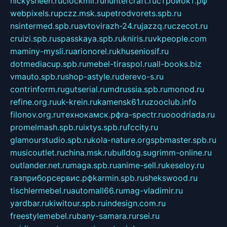
nickysheen.ru
clockmir.ru
huntercraft.ru
стройокт.рф
webpixels.ru
pczz.msk.su
petrodvorets.spb.ru
nsintermed.spb.ru
avtovirazh-24.ru
jazzq.ru
czecot.ru
cruizi.spb.ru
spasskaya.spb.ru
kniris.ru
vkpeople.com
maminy-mysli.ru
arionorel.ru
khuseniosif.ru
dotmediacup.spb.ru
mebel-tiraspol.ru
all-books.biz
vmauto.spb.ru
shop-astyle.ru
derevo-s.ru
contrinform.ru
gutserial.ru
mdrussia.spb.ru
monod.ru
refine.org.ru
uk-krein.ru
kamensk61.ru
zooclub.info
filonov.org.ru
технокамск.рф
ra-spectr.ru
ooodriada.ru
promelmash.spb.ru
ixtys.spb.ru
fccity.ru
glamourstudio.spb.ru
kola-nature.org
spbmaster.spb.ru
musicoutlet.ru
china.msk.ru
bulldog.su
grimm-online.ru
outlander.net.ru
maga.spb.ru
anime-sell.ru
keseloy.ru
газприборсервис.рф
karmin.spb.ru
shekswood.ru
tischlermebel.ru
automall66.ru
mag-vladimir.ru
yardbar.ru
kiwitour.spb.ru
indesign.com.ru
freestylemebel.ru
bany-samara.ru
rsei.ru