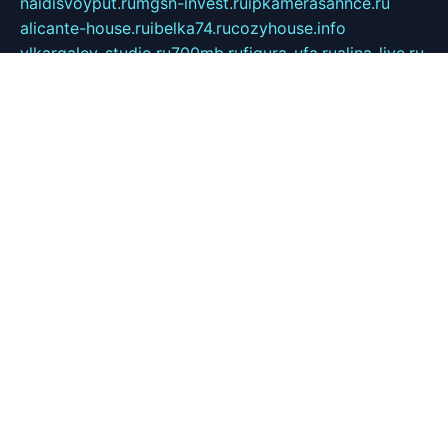
naidisvoyput.ru
mgsn-invest.ru
ipkamerasannce.ru
alicante-house.ru
ibelka74.ru
cozyhouse.info
vlkargalev-studio.ru
700mb.ru
figura-ufa.ru
alina-live.ru
belarusiannews.ru
womenknow.ru
dos-vniimk.ru
sega.net.ru
dv.net.ru
phenomenonsofhistory.com
telesputnik.net.ru
wall.pp.ru
pylesosroidmi.ru
gtc-clan.ru
cligs.ru
bibikazap.ru
popova.org.ru
netwhistler.spb.ru
bellvil.ru
bonzon.ru
iss-vladik.ru
defiparis.net.ru
las-gryzas.ru
amku.ru
electednews.spb.ru
feather.org.ru
spar72.ru
tankiigri.ru
dominus.com.ru
ibtree.ru
sanykool.pp.ru
unixlib.org.ru
menatep.spb.ru
gartenterrassen.ru
printeka.ru
skvozilka.com.ru
parkovka-pub.ru
lovemobi.ru
art-ru.ru
emulatorz.com.ru
alucomp.com.ru
tatforum.com.ru
alternativa-profi.ru
dermakler.ru
artsurvey.ru
aredir.ru
khimspas.ru
centr-maxi.ru
2018r.ru
bort-stomer-defort.ru
professional2.ru
gibsons.ru
artselena.ru
art-pilot.ru
ingredient.spb.ru