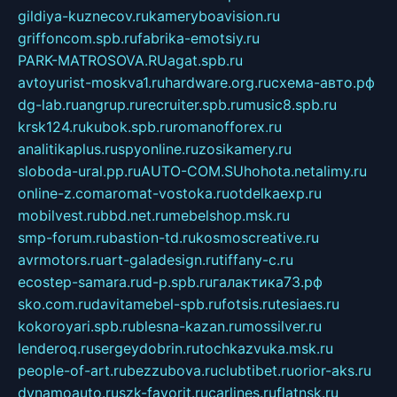
gildiya-kuznecov.ru
kameryboavision.ru
griffoncom.spb.ru
fabrika-emotsiy.ru
PARK-MATROSOVA.RU
agat.spb.ru
avtoyurist-moskva1.ru
hardware.org.ru
схема-авто.рф
dg-lab.ru
angrup.ru
recruiter.spb.ru
music8.spb.ru
krsk124.ru
kubok.spb.ru
romanofforex.ru
analitikaplus.ru
spyonline.ru
zosikamery.ru
sloboda-ural.pp.ru
AUTO-COM.SU
hohota.net
alimy.ru
online-z.com
aromat-vostoka.ru
otdelkaexp.ru
mobilvest.ru
bbd.net.ru
mebelshop.msk.ru
smp-forum.ru
bastion-td.ru
kosmoscreative.ru
avrmotors.ru
art-galadesign.ru
tiffany-c.ru
ecostep-samara.ru
d-p.spb.ru
галактика73.рф
sko.com.ru
davitamebel-spb.ru
fotsis.ru
tesiaes.ru
kokoroyari.spb.ru
blesna-kazan.ru
mossilver.ru
lenderoq.ru
sergeydobrin.ru
tochkazvuka.msk.ru
people-of-art.ru
bezzubova.ru
clubtibet.ru
orior-aks.ru
dynamoauto.ru
szk-favorit.ru
carlines.ru
flatnsk.ru