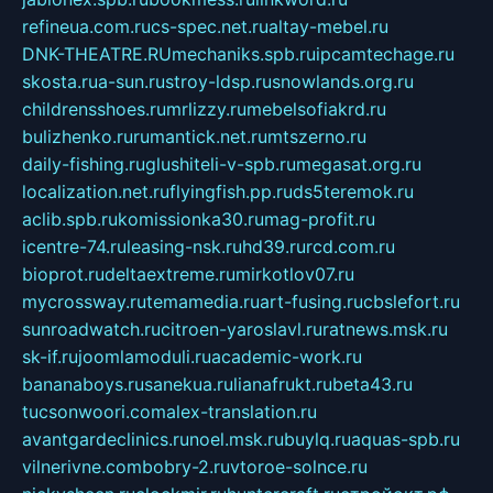
refineua.com.ru
cs-spec.net.ru
altay-mebel.ru
DNK-THEATRE.RU
mechaniks.spb.ru
ipcamtechage.ru
skosta.ru
a-sun.ru
stroy-ldsp.ru
snowlands.org.ru
childrensshoes.ru
mrlizzy.ru
mebelsofiakrd.ru
bulizhenko.ru
rumantick.net.ru
mtszerno.ru
daily-fishing.ru
glushiteli-v-spb.ru
megasat.org.ru
localization.net.ru
flyingfish.pp.ru
ds5teremok.ru
aclib.spb.ru
komissionka30.ru
mag-profit.ru
icentre-74.ru
leasing-nsk.ru
hd39.ru
rcd.com.ru
bioprot.ru
deltaextreme.ru
mirkotlov07.ru
mycrossway.ru
temamedia.ru
art-fusing.ru
cbslefort.ru
sunroadwatch.ru
citroen-yaroslavl.ru
ratnews.msk.ru
sk-if.ru
joomlamoduli.ru
academic-work.ru
bananaboys.ru
sanekua.ru
lianafrukt.ru
beta43.ru
tucsonwoori.com
alex-translation.ru
avantgardeclinics.ru
noel.msk.ru
buylq.ru
aquas-spb.ru
vilnerivne.com
bobry-2.ru
vtoroe-solnce.ru