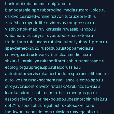
bankaribi.ru
bandamn.ru
bigfatcc.ru
blagodarenie-spb.ru
borodino-media.ru
card-voice.ru
cardvoice.ru
zed-online.ru
zvonitut.ru
zebra-tlt.ru
zarafshan.ru
york-life.ru
vintovoykompressor.ru
vladivostok-map.ru
vlknrussia.ru
wasabi-shop.ru
webamator.ru
zaryna.ru
youtubefree.ru
x-ton.ru
trade-farm.ru
tajuncos.ru
taksu.ru
tor-lyubov-i-grom.ru
spayderhed-2022.ru
splclub.ru
stoppamedia.ru
snow-guard.ru
slovar-ivrit.ru
cleanmedicine.ru
shkurki-karakulya.ru
kanotiforet.spb.ru
tutmassage.ru
ecolog.org.ru
praga.spb.ru
falcorussia.ru
autodoctorservis.ru
kamertondom.spb.ru
net-life.net.ru
avto-vozim.ru
sakhcamera.ru
alliance-electro.spb.ru
stroyavt.ru
controlweb1.ru
tdsak74.ru
kinzozo-ru.ru
kvotka.ru
iron-snab.ru
costa-bella.ru
eugrus.pp.ru
associaciya39.ru
primexpo.spb.ru
bezmorchin.ru
ia2.ru
cpt21.ru
ispecspb.ru
regahost.ru
kolosok-elita.ru
tae-kwon.ru
consrio.com.ru
insiam.ru
avegainfo.ru