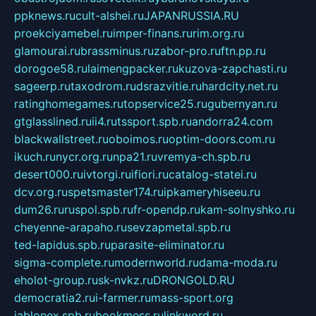
ppknews.ru
cult-alshei.ru
JAPANRUSSIA.RU
proekciyamebel.ru
imper-finans.ru
rim.org.ru
glamourai.ru
brassminus.ru
zabor-pro.ru
ftn.pp.ru
dorogoe58.ru
laimengpacker.ru
kuzova-zapchasti.ru
sageerp.ru
taxodrom.ru
dsrazvitie.ru
hardcity.net.ru
ratinghomegames.ru
topservice25.ru
gubernyan.ru
gtglasslined.ru
ii4.ru
tssport.spb.ru
andorra24.com
blackwallstreet.ru
oboimos.ru
optim-doors.com.ru
ikuch.ru
nycr.org.ru
npa21.ru
vremya-ch.spb.ru
desert000.ru
ivtorgi.ru
ifiori.ru
catalog-statei.ru
dcv.org.ru
spetsmaster174.ru
ipkameryhiseeu.ru
dum26.ru
ruspol.spb.ru
fr-opendp.ru
kam-solnyshko.ru
cheyenne-arapaho.ru
sevzapmetal.spb.ru
ted-lapidus.spb.ru
parasite-eliminator.ru
sigma-complete.ru
modernworld.ru
dama-moda.ru
eholot-group.ru
sk-nvkz.ru
DRONGOLD.RU
democratia2.ru
i-farmer.ru
mass-sport.org
jablonex.spb.ru
bookmess.ru
linkword.ru