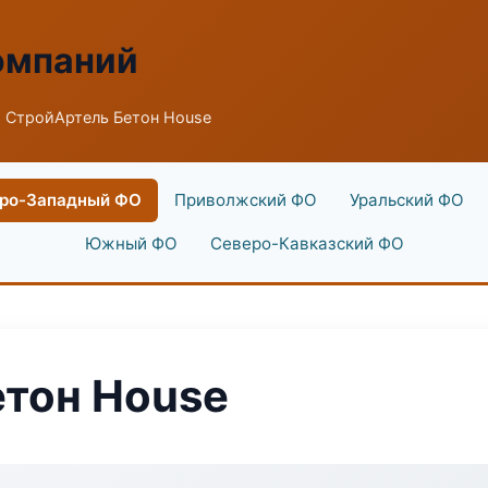
омпаний
 СтройАртель Бетон House
ро-Западный ФО
Приволжский ФО
Уральский ФО
Южный ФО
Северо-Кавказский ФО
етон House