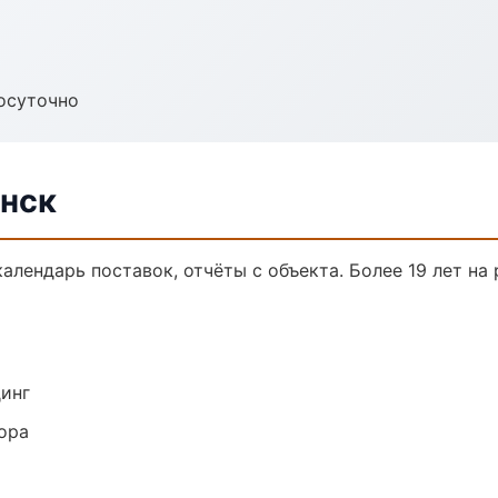
осуточно
анск
календарь поставок, отчёты с объекта. Более 19 лет на 
динг
ора