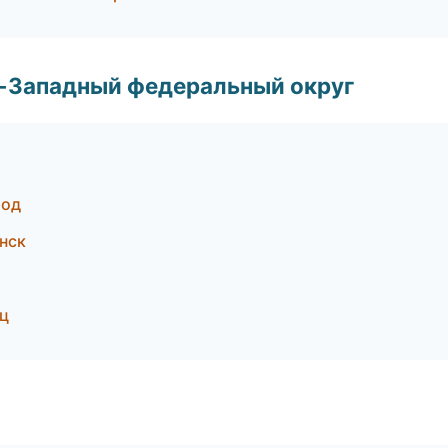
о-Западный федеральный округ
род
нск
ц