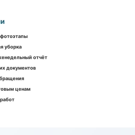
ми
 фотоэтапы
ая уборка
женедельный отчёт
их документов
обращения
птовым ценам
 работ