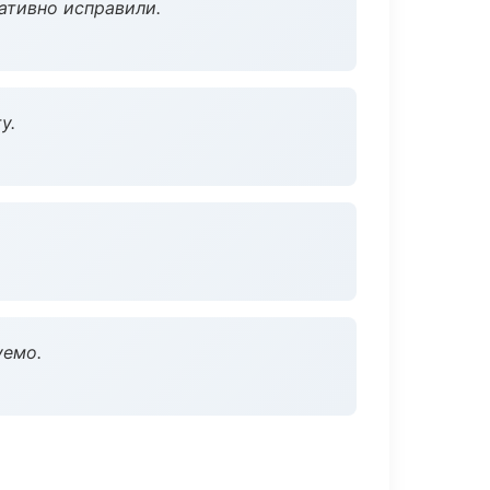
ативно исправили.
у.
уемо.