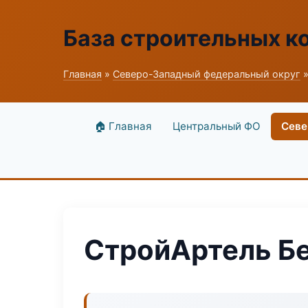
База строительных к
Главная
»
Северо-Западный федеральный округ
»
🏠 Главная
Центральный ФО
Севе
СтройАртель Б