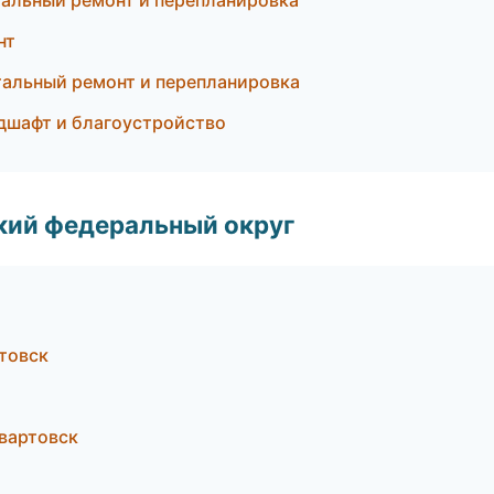
альный ремонт и перепланировка
нт
альный ремонт и перепланировка
дшафт и благоустройство
ский федеральный округ
товск
вартовск