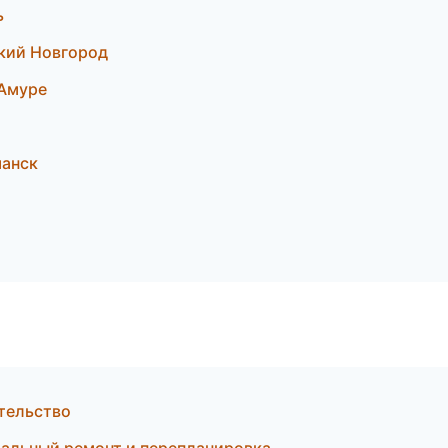
ь
кий Новгород
Амуре
манск
тельство