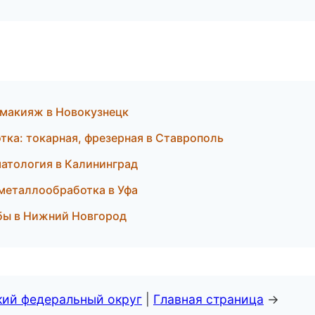
й макияж в Новокузнецк
ка: токарная, фрезерная в Ставрополь
оматология в Калининград
 металлообработка в Уфа
жбы в Нижний Новгород
кий федеральный округ
|
Главная страница
→