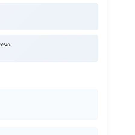
уемо.