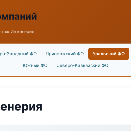
омпаний
нтаж Инженерия
ро-Западный ФО
Приволжский ФО
Уральский ФО
Южный ФО
Северо-Кавказский ФО
енерия