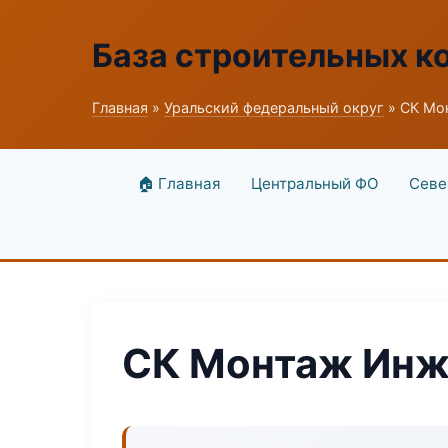
База строительных к
Главная
»
Уральский федеральный округ
» СК Мо
🏠 Главная
Центральный ФО
Севе
СК Монтаж Инж